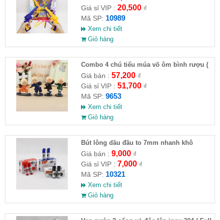
20,500
Giá sỉ VIP :
₫
10989
Mã SP:
Xem chi tiết
Giỏ hàng
Combo 4 chú tiểu múa võ ôm bình rượu (
HĐ )
57,200
Giá bán :
₫
51,700
Giá sỉ VIP :
₫
9653
Mã SP:
Xem chi tiết
Giỏ hàng
Bút lông dầu đầu to 7mm nhanh khô
9,000
Giá bán :
₫
7,000
Giá sỉ VIP :
₫
10321
Mã SP:
Xem chi tiết
Giỏ hàng