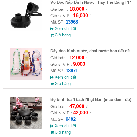
Vỏ Bọc Nắp Bình Nước Thay Thế Bằng PP
Cho Xe Hơi
18,000
Giá bán :
₫
16,000
Giá sỉ VIP :
₫
13968
Mã SP:
Xem chi tiết
Giỏ hàng
Dây đeo bình nước, chai nước họa tiết dễ
thương
12,000
Giá bán :
₫
9,000
Giá sỉ VIP :
₫
13971
Mã SP:
Xem chi tiết
Giỏ hàng
Bộ bình trà 4 tách Nhật Bản (màu đen - đỏ)
47,000
Giá bán :
₫
42,000
Giá sỉ VIP :
₫
9482
Mã SP:
Xem chi tiết
Giỏ hàng