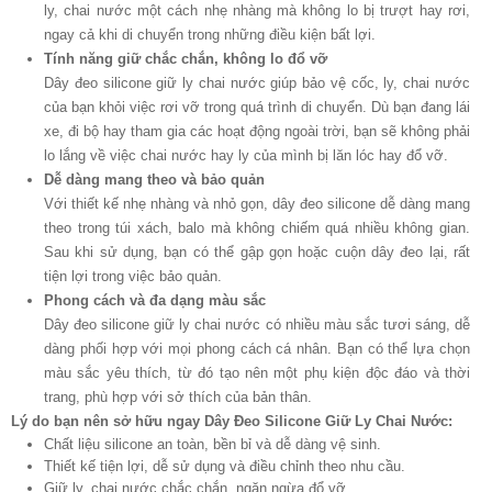
ly, chai nước một cách nhẹ nhàng mà không lo bị trượt hay rơi,
ngay cả khi di chuyển trong những điều kiện bất lợi.
Tính năng giữ chắc chắn, không lo đổ vỡ
Dây đeo silicone giữ ly chai nước giúp bảo vệ cốc, ly, chai nước
của bạn khỏi việc rơi vỡ trong quá trình di chuyển. Dù bạn đang lái
xe, đi bộ hay tham gia các hoạt động ngoài trời, bạn sẽ không phải
lo lắng về việc chai nước hay ly của mình bị lăn lóc hay đổ vỡ.
Dễ dàng mang theo và bảo quản
Với thiết kế nhẹ nhàng và nhỏ gọn, dây đeo silicone dễ dàng mang
theo trong túi xách, balo mà không chiếm quá nhiều không gian.
Sau khi sử dụng, bạn có thể gập gọn hoặc cuộn dây đeo lại, rất
tiện lợi trong việc bảo quản.
Phong cách và đa dạng màu sắc
Dây đeo silicone giữ ly chai nước có nhiều màu sắc tươi sáng, dễ
dàng phối hợp với mọi phong cách cá nhân. Bạn có thể lựa chọn
màu sắc yêu thích, từ đó tạo nên một phụ kiện độc đáo và thời
trang, phù hợp với sở thích của bản thân.
Lý do bạn nên sở hữu ngay Dây Đeo Silicone Giữ Ly Chai Nước:
Chất liệu silicone an toàn, bền bỉ và dễ dàng vệ sinh.
Thiết kế tiện lợi, dễ sử dụng và điều chỉnh theo nhu cầu.
Giữ ly, chai nước chắc chắn, ngăn ngừa đổ vỡ.