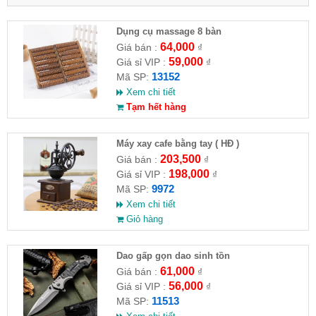
Dụng cụ massage 8 bàn
64,000
Giá bán :
₫
59,000
Giá sỉ VIP :
₫
13152
Mã SP:
Xem chi tiết
Tạm hết hàng
Máy xay cafe bằng tay ( HĐ )
203,500
Giá bán :
₫
198,000
Giá sỉ VIP :
₫
9972
Mã SP:
Xem chi tiết
Giỏ hàng
Dao gấp gọn dao sinh tồn
61,000
Giá bán :
₫
56,000
Giá sỉ VIP :
₫
11513
Mã SP: