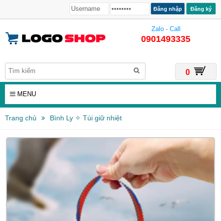
Đăng ký
Zalo - Call
0901493335
0
MENU
Trang chủ
Bình Ly ✧ Túi giữ nhiệt