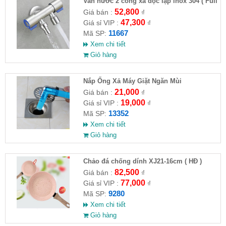
Van nước 2 cổng xả độc lập inox 304 ( Full
VAT )
52,800
Giá bán :
₫
47,300
Giá sỉ VIP :
₫
11667
Mã SP:
Xem chi tiết
Giỏ hàng
Nắp Ống Xả Máy Giặt Ngăn Mùi
21,000
Giá bán :
₫
19,000
Giá sỉ VIP :
₫
13352
Mã SP:
Xem chi tiết
Giỏ hàng
Chảo đá chống dính XJ21-16cm ( HĐ )
82,500
Giá bán :
₫
77,000
Giá sỉ VIP :
₫
9280
Mã SP:
Xem chi tiết
Giỏ hàng