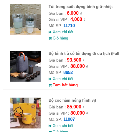
Túi trong suốt đựng bình giữ nhiệt
2510CM ( HĐ )
6,000
Giá bán :
₫
4,000
Giá sỉ VIP :
₫
11710
Mã SP:
Xem chi tiết
Giỏ hàng
Bộ bình trà có túi đựng đi du lịch (Full
VAT )
93,500
Giá bán :
₫
88,000
Giá sỉ VIP :
₫
8652
Mã SP:
Xem chi tiết
Tạm hết hàng
Bộ cốc hâm nóng hình vịt
85,000
Giá bán :
₫
80,000
Giá sỉ VIP :
₫
11007
Mã SP:
Xem chi tiết
Giỏ hàng