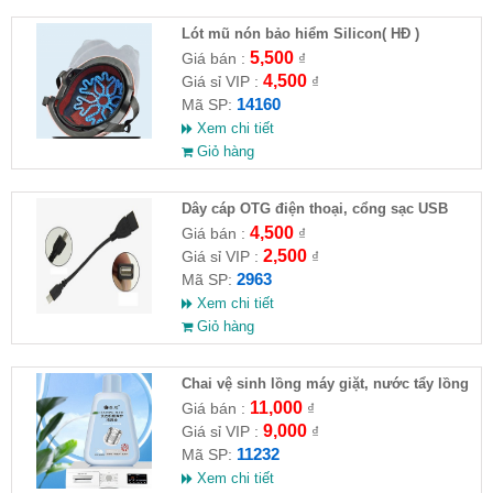
Lót mũ nón bảo hiểm Silicon( HĐ )
5,500
Giá bán :
₫
4,500
Giá sỉ VIP :
₫
14160
Mã SP:
Xem chi tiết
Giỏ hàng
Dây cáp OTG điện thoại, cổng sạc USB
4,500
Giá bán :
₫
2,500
Giá sỉ VIP :
₫
2963
Mã SP:
Xem chi tiết
Giỏ hàng
Chai vệ sinh lồng máy giặt, nước tẩy lồng
máy giặt CLEANING FLUID
11,000
Giá bán :
₫
9,000
Giá sỉ VIP :
₫
11232
Mã SP:
Xem chi tiết