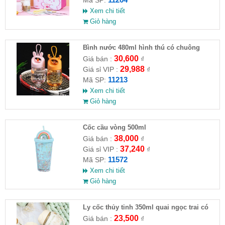
Xem chi tiết
Giỏ hàng
Bình nước 480ml hình thú có chuông
30,600
Giá bán :
₫
29,988
Giá sỉ VIP :
₫
11213
Mã SP:
Xem chi tiết
Giỏ hàng
Cốc cầu vòng 500ml
38,000
Giá bán :
₫
37,240
Giá sỉ VIP :
₫
11572
Mã SP:
Xem chi tiết
Giỏ hàng
Ly cốc thủy tinh 350ml quai ngọc trai có
nắp và ống hút
23,500
Giá bán :
₫