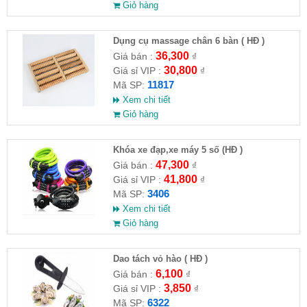
Giỏ hàng
Dụng cụ massage chân 6 bàn ( HĐ )
36,300
Giá bán :
₫
30,800
Giá sỉ VIP :
₫
11817
Mã SP:
Xem chi tiết
Giỏ hàng
Khóa xe đạp,xe máy 5 số (HĐ )
47,300
Giá bán :
₫
41,800
Giá sỉ VIP :
₫
3406
Mã SP:
Xem chi tiết
Giỏ hàng
Dao tách vỏ hào ( HĐ )
6,100
Giá bán :
₫
3,850
Giá sỉ VIP :
₫
6322
Mã SP: