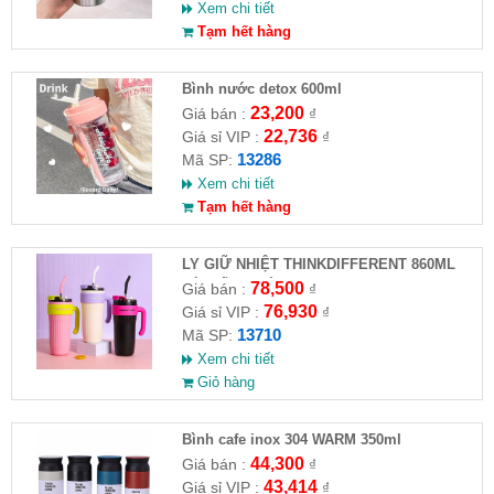
Xem chi tiết
Tạm hết hàng
Bình nước detox 600ml
23,200
Giá bán :
₫
22,736
Giá sỉ VIP :
₫
13286
Mã SP:
Xem chi tiết
Tạm hết hàng
LY GIỮ NHIỆT THINKDIFFERENT 860ML
KÈM ỐNG HÚT
78,500
Giá bán :
₫
76,930
Giá sỉ VIP :
₫
13710
Mã SP:
Xem chi tiết
Giỏ hàng
Bình cafe inox 304 WARM 350ml
44,300
Giá bán :
₫
43,414
Giá sỉ VIP :
₫