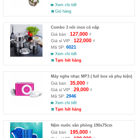
Xem chi tiết
Giỏ hàng
Combo 3 nồi inox có nắp
127,000
Giá bán :
₫
122,000
Giá sỉ VIP :
₫
6021
Mã SP:
Xem chi tiết
Tạm hết hàng
Máy nghe nhạc MP3 ( full box và phụ kiện)
35,000
Giá bán :
₫
29,000
Giá sỉ VIP :
₫
2946
Mã SP:
Xem chi tiết
Tạm hết hàng
Nệm nước văn phòng 190x75cm
195,000
Giá bán :
₫