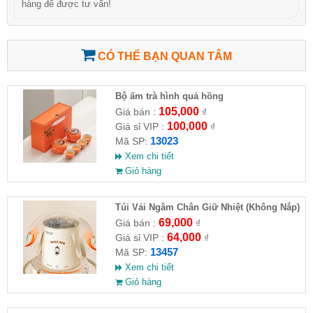
hàng để được tư vấn!
CÓ THỂ BẠN QUAN TÂM
Bộ ấm trà hình quả hồng
105,000
Giá bán :
₫
100,000
Giá sỉ VIP :
₫
13023
Mã SP:
Xem chi tiết
Giỏ hàng
Túi Vải Ngâm Chân Giữ Nhiệt (Không Nắp)
69,000
Giá bán :
₫
64,000
Giá sỉ VIP :
₫
13457
Mã SP:
Xem chi tiết
Giỏ hàng