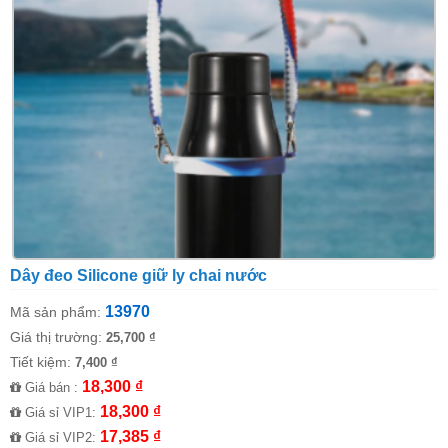
Dây đeo Silicone giữ ly chai nước
13970
Mã sản phẩm:
Giá thị trường:
25,700 ₫
Tiết kiệm:
7,400 ₫
18,300 ₫
Giá bán :
18,300 ₫
Giá sỉ VIP1:
17,385 ₫
Giá sỉ VIP2: