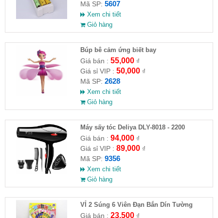
5607
Mã SP:
Xem chi tiết
Giỏ hàng
​Búp bê cảm ứng biết bay
55,000
Giá bán :
₫
50,000
Giá sỉ VIP :
₫
2628
Mã SP:
Xem chi tiết
Giỏ hàng
Máy sấy tóc Deliya DLY-8018 - 2200
94,000
Giá bán :
₫
89,000
Giá sỉ VIP :
₫
9356
Mã SP:
Xem chi tiết
Giỏ hàng
VỈ 2 Súng 6 Viên Đạn Bắn Dín Tường
23,500
Giá bán :
₫