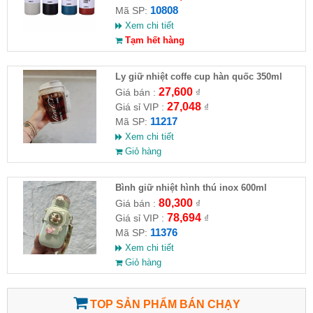
10808
Mã SP:
Xem chi tiết
Tạm hết hàng
Ly giữ nhiệt coffe cup hàn quốc 350ml
27,600
Giá bán :
₫
27,048
Giá sỉ VIP :
₫
11217
Mã SP:
Xem chi tiết
Giỏ hàng
Bình giữ nhiệt hình thú inox 600ml
80,300
Giá bán :
₫
78,694
Giá sỉ VIP :
₫
11376
Mã SP:
Xem chi tiết
Giỏ hàng
TOP SẢN PHẨM BÁN CHẠY