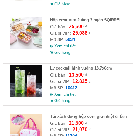
Giỏ hàng
Hộp cơm trưa 2 tầng 3 ngăn SQIRREL
25,600
Giá bán :
₫
25,088
Giá sỉ VIP :
₫
5634
Mã SP:
Xem chi tiết
Giỏ hàng
Ly cocktail hình vuông 13.7x6cm
13,500
Giá bán :
₫
12,825
Giá sỉ VIP :
₫
10412
Mã SP:
Xem chi tiết
Giỏ hàng
Túi xách đựng hộp cơm giữ nhiệt đi làm
hình gấu đáng yêu
21,500
Giá bán :
₫
21,070
Giá sỉ VIP :
₫
11204
Mã SP: