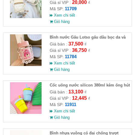
20,000
Giá sỉ VIP :
₫
11709
Mã SP:
Xem chi tiết
Giỏ hàng
Bình nước Gấu Lotso gấu dâu bọc da và
dây xích đeo 400ml chống đổ nước
37,500
Giá bán :
₫
36,750
Giá sỉ VIP :
₫
11784
Mã SP:
Xem chi tiết
Giỏ hàng
Cốc uống nước silicon 380ml kèm ống hút
13,100
Giá bán :
₫
12,445
Giá sỉ VIP :
₫
11911
Mã SP:
Xem chi tiết
Giỏ hàng
Bình nhựa vuông có đai chống trượt