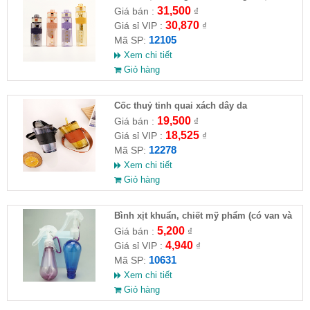
500ml
31,500
Giá bán :
₫
30,870
Giá sỉ VIP :
₫
12105
Mã SP:
Xem chi tiết
Giỏ hàng
Cốc thuỷ tinh quai xách dây da
19,500
Giá bán :
₫
18,525
Giá sỉ VIP :
₫
12278
Mã SP:
Xem chi tiết
Giỏ hàng
Bình xịt khuẩn, chiết mỹ phẩm (có van và
móc khoá)
5,200
Giá bán :
₫
4,940
Giá sỉ VIP :
₫
10631
Mã SP:
Xem chi tiết
Giỏ hàng