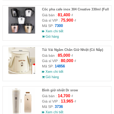
Cốc pha cafe inox 304 Creative 330ml (Full
VAT )
81,400
Giá bán :
₫
75,900
Giá sỉ VIP :
₫
7300
Mã SP:
Xem chi tiết
Giỏ hàng
Túi Vải Ngâm Chân Giữ Nhiệt (Có Nắp)
85,000
Giá bán :
₫
80,000
Giá sỉ VIP :
₫
14856
Mã SP:
Xem chi tiết
Giỏ hàng
Bình giữ nhiệt Dr srow
14,700
Giá bán :
₫
13,965
Giá sỉ VIP :
₫
3736
Mã SP:
Xem chi tiết