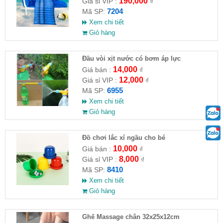
190,000
Giá sỉ VIP :
₫
7204
Mã SP:
Xem chi tiết
Giỏ hàng
Đầu vòi xịt nước có bơm áp lực
14,000
Giá bán :
₫
12,000
Giá sỉ VIP :
₫
6955
Mã SP:
Xem chi tiết
Giỏ hàng
Đồ chơi lắc xí ngầu cho bé
10,000
Giá bán :
₫
8,000
Giá sỉ VIP :
₫
8410
Mã SP:
Xem chi tiết
Giỏ hàng
Ghế Massage chân 32x25x12cm