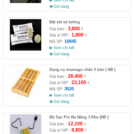
Xem chi tiết
Giỏ hàng
Đất sét vá tường
3,800
Giá bán :
₫
1,800
Giá sỉ VIP :
₫
10845
Mã SP:
Xem chi tiết
Giỏ hàng
Dụng cụ massage chân 5 bàn ( HĐ )
26,400
Giá bán :
₫
23,100
Giá sỉ VIP :
₫
3520
Mã SP:
Xem chi tiết
Giỏ hàng
Bộ Sạc Pin Đa Năng 3 Khe (HĐ )
12,100
Giá bán :
₫
8,800
Giá sỉ VIP :
₫