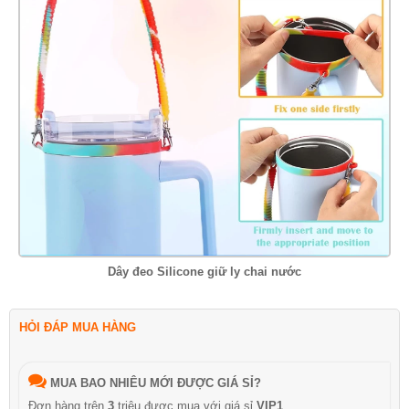
Dây đeo Silicone giữ ly chai nước
HỎI ĐÁP MUA HÀNG
MUA BAO NHIÊU MỚI ĐƯỢC GIÁ SỈ?
Đơn hàng trên
3
triệu được mua với giá sỉ
VIP1