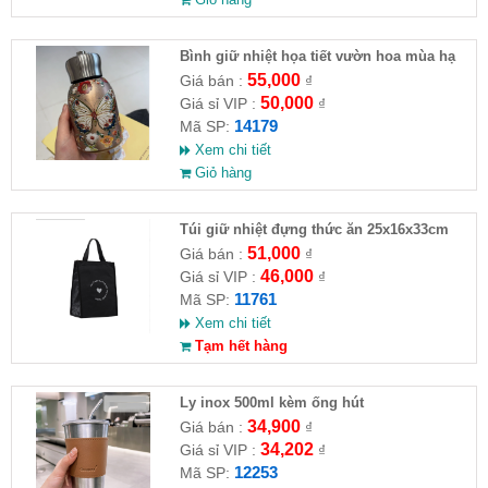
Bình giữ nhiệt họa tiết vườn hoa mùa hạ
55,000
Giá bán :
₫
50,000
Giá sỉ VIP :
₫
14179
Mã SP:
Xem chi tiết
Giỏ hàng
Túi giữ nhiệt đựng thức ăn 25x16x33cm
51,000
Giá bán :
₫
46,000
Giá sỉ VIP :
₫
11761
Mã SP:
Xem chi tiết
Tạm hết hàng
Ly inox 500ml kèm ống hút
34,900
Giá bán :
₫
34,202
Giá sỉ VIP :
₫
12253
Mã SP: