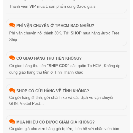
Thành viên
VIP
mua 1 sản phẩm cũng được giá sỉ
PHÍ VẬN CHUYỂN Ở TP.HCM BAO NHIÊU?
Phí vận chuyển nội thành 30K, Tới
SHOP
mua hàng được Free
Ship
CÓ GIAO HÀNG THU TIỀN KHÔNG?
Có giao hàng thu tiền
"SHIP COD"
các quận Tp.HCM, Không áp
dụng giao hàng thu tiền ở Tỉnh Thành khác
SHOP CÓ GỬI HÀNG VỀ TỈNH KHÔNG?
Có gửi hàng đi tỉnh, gửi chành xe và các dịch vụ vận chuyển
GHN, Viettel Post…
MUA NHIỀU CÓ ĐƯỢC GIẢM GIÁ KHÔNG?
Có giảm giá cho đơn hàng giá trị lớn, Liên hệ với nhân viên bán