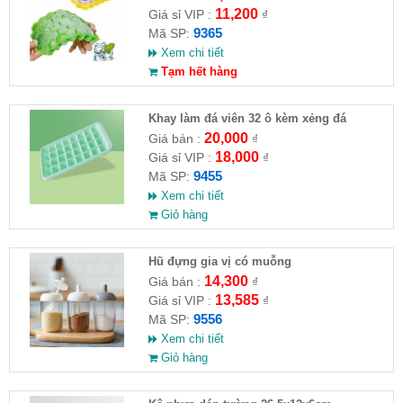
11,200
Giá sỉ VIP :
₫
9365
Mã SP:
Xem chi tiết
Tạm hết hàng
Khay làm đá viên 32 ô kèm xẻng đá
20,000
Giá bán :
₫
18,000
Giá sỉ VIP :
₫
9455
Mã SP:
Xem chi tiết
Giỏ hàng
Hũ đựng gia vị có muỗng
14,300
Giá bán :
₫
13,585
Giá sỉ VIP :
₫
9556
Mã SP:
Xem chi tiết
Giỏ hàng