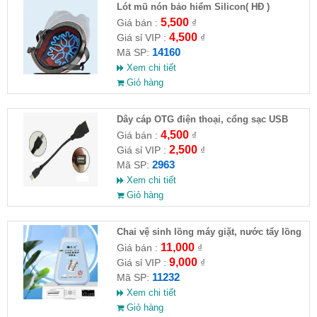
Lót mũ nón bảo hiểm Silicon( HĐ )
5,500
Giá bán :
₫
4,500
Giá sỉ VIP :
₫
14160
Mã SP:
Xem chi tiết
Giỏ hàng
Dây cáp OTG điện thoại, cổng sạc USB
4,500
Giá bán :
₫
2,500
Giá sỉ VIP :
₫
2963
Mã SP:
Xem chi tiết
Giỏ hàng
Chai vệ sinh lồng máy giặt, nước tẩy lồng
máy giặt CLEANING FLUID
11,000
Giá bán :
₫
9,000
Giá sỉ VIP :
₫
11232
Mã SP:
Xem chi tiết
Giỏ hàng