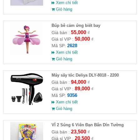
Xem chi tiết
Giỏ hàng
​Búp bê cảm ứng biết bay
55,000
Giá bán :
₫
50,000
Giá sỉ VIP :
₫
2628
Mã SP:
Xem chi tiết
Giỏ hàng
Máy sấy tóc Deliya DLY-8018 - 2200
94,000
Giá bán :
₫
89,000
Giá sỉ VIP :
₫
9356
Mã SP:
Xem chi tiết
Giỏ hàng
VỈ 2 Súng 6 Viên Đạn Bắn Dín Tường
23,500
Giá bán :
₫
20,500
Giá sỉ VIP :
₫