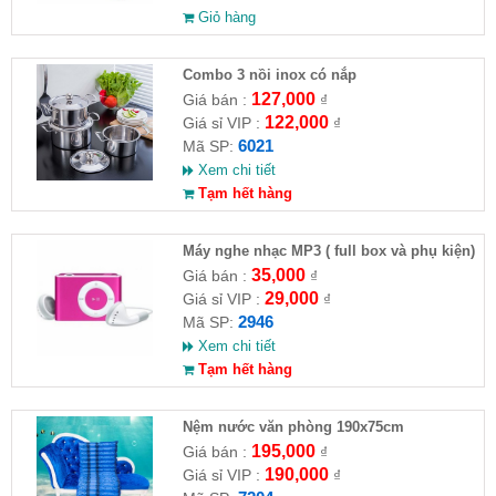
Giỏ hàng
Combo 3 nồi inox có nắp
127,000
Giá bán :
₫
122,000
Giá sỉ VIP :
₫
6021
Mã SP:
Xem chi tiết
Tạm hết hàng
Máy nghe nhạc MP3 ( full box và phụ kiện)
35,000
Giá bán :
₫
29,000
Giá sỉ VIP :
₫
2946
Mã SP:
Xem chi tiết
Tạm hết hàng
Nệm nước văn phòng 190x75cm
195,000
Giá bán :
₫
190,000
Giá sỉ VIP :
₫