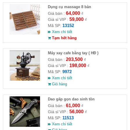
Dụng cụ massage 8 bàn
64,000
Giá bán :
₫
59,000
Giá sỉ VIP :
₫
13152
Mã SP:
Xem chi tiết
Tạm hết hàng
Máy xay cafe bằng tay ( HĐ )
203,500
Giá bán :
₫
198,000
Giá sỉ VIP :
₫
9972
Mã SP:
Xem chi tiết
Giỏ hàng
Dao gấp gọn dao sinh tồn
61,000
Giá bán :
₫
56,000
Giá sỉ VIP :
₫
11513
Mã SP:
Xem chi tiết