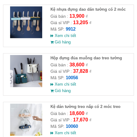
Kệ nhựa đựng dao dán tường có 2 móc
13,900
Giá bán :
₫
13,205
Giá sỉ VIP :
₫
9912
Mã SP:
Xem chi tiết
Giỏ hàng
Hộp đựng đủa muỗng dao treo tường
38,600
Giá bán :
₫
37,828
Giá sỉ VIP :
₫
10056
Mã SP:
Xem chi tiết
Giỏ hàng
Kệ dán tường treo nắp có 2 móc treo
18,600
Giá bán :
₫
17,670
Giá sỉ VIP :
₫
10060
Mã SP:
Xem chi tiết