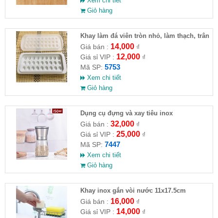
Xem chi tiết
Giỏ hàng
Khay làm đá viên tròn nhỏ, làm thạch, trân
châu
14,000
Giá bán :
₫
12,000
Giá sỉ VIP :
₫
5753
Mã SP:
Xem chi tiết
Giỏ hàng
Dụng cụ đựng và xay tiêu inox
32,000
Giá bán :
₫
25,000
Giá sỉ VIP :
₫
7447
Mã SP:
Xem chi tiết
Giỏ hàng
Khay inox gắn vòi nước 11x17.5cm
16,000
Giá bán :
₫
14,000
Giá sỉ VIP :
₫