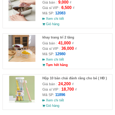
hộp size 13,5x6x10,5cm
9,000
Giá bán :
₫
6,500
Giá sỉ VIP :
₫
12083
Mã SP:
Xem chi tiết
Giỏ hàng
khay trang trí 2 tầng
41,000
Giá bán :
₫
36,000
Giá sỉ VIP :
₫
12980
Mã SP:
Xem chi tiết
Tạm hết hàng
Hộp 10 bàn chải đánh răng cho bé ( HĐ )
24,200
Giá bán :
₫
18,700
Giá sỉ VIP :
₫
11896
Mã SP:
Xem chi tiết
Giỏ hàng