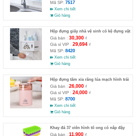
7517
Mã SP:
Xem chi tiết
Giỏ hàng
Hộp đựng giấy nhà vệ sinh có kệ đựng vật
dụng
30,300
Giá bán :
₫
29,694
Giá sỉ VIP :
₫
8420
Mã SP:
Xem chi tiết
Giỏ hàng
Hộp đựng tăm xỉa răng lúa mạch hình trái
tim
26,000
Giá bán :
₫
24,000
Giá sỉ VIP :
₫
8700
Mã SP:
Xem chi tiết
Giỏ hàng
Khay đá 37 viên hình tổ ong có nắp đậy
11,900
Giá bán :
₫