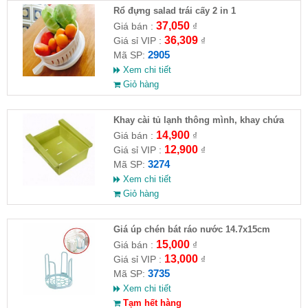
Rổ đựng salad trái cấy 2 in 1
37,050
Giá bán :
₫
36,309
Giá sỉ VIP :
₫
2905
Mã SP:
Xem chi tiết
Giỏ hàng
Khay cài tủ lạnh thông mình, khay chứa
đồ
14,900
Giá bán :
₫
12,900
Giá sỉ VIP :
₫
3274
Mã SP:
Xem chi tiết
Giỏ hàng
Giá úp chén bát ráo nước 14.7x15cm
15,000
Giá bán :
₫
13,000
Giá sỉ VIP :
₫
3735
Mã SP:
Xem chi tiết
Tạm hết hàng