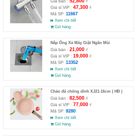
VAT )
52,800
Giá bán :
₫
47,300
Giá sỉ VIP :
₫
11667
Mã SP:
Xem chi tiết
Giỏ hàng
Nắp Ống Xả Máy Giặt Ngăn Mùi
21,000
Giá bán :
₫
19,000
Giá sỉ VIP :
₫
13352
Mã SP:
Xem chi tiết
Giỏ hàng
Chảo đá chống dính XJ21-16cm ( HĐ )
82,500
Giá bán :
₫
77,000
Giá sỉ VIP :
₫
9280
Mã SP:
Xem chi tiết
Giỏ hàng