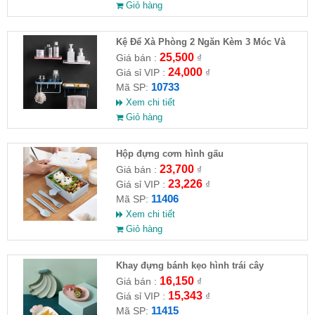
Giỏ hàng
Kệ Để Xà Phòng 2 Ngăn Kèm 3 Móc Và
Thanh Treo Khăn Dán Tường
25,500
Giá bán :
₫
24,000
Giá sỉ VIP :
₫
10733
Mã SP:
Xem chi tiết
Giỏ hàng
Hộp đựng cơm hình gấu
23,700
Giá bán :
₫
23,226
Giá sỉ VIP :
₫
11406
Mã SP:
Xem chi tiết
Giỏ hàng
Khay đựng bánh kẹo hình trái cây
16,150
Giá bán :
₫
15,343
Giá sỉ VIP :
₫
11415
Mã SP: