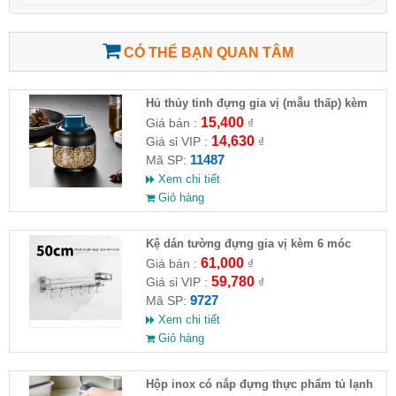
CÓ THỂ BẠN QUAN TÂM
Hủ thủy tinh đựng gia vị (mẫu thấp) kèm
cây khuấy mật ong
15,400
Giá bán :
₫
14,630
Giá sỉ VIP :
₫
11487
Mã SP:
Xem chi tiết
Giỏ hàng
Kệ dán tường đựng gia vị kèm 6 móc
(50cm)
61,000
Giá bán :
₫
59,780
Giá sỉ VIP :
₫
9727
Mã SP:
Xem chi tiết
Giỏ hàng
Hộp inox có nắp đựng thực phẩm tủ lạnh