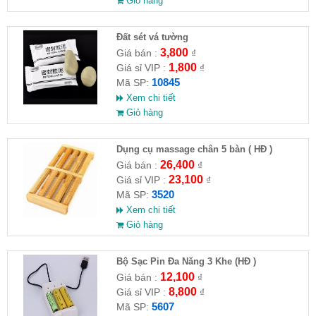
Giỏ hàng
Đất sét vá tường
3,800
Giá bán :
₫
1,800
Giá sỉ VIP :
₫
10845
Mã SP:
Xem chi tiết
Giỏ hàng
Dụng cụ massage chân 5 bàn ( HĐ )
26,400
Giá bán :
₫
23,100
Giá sỉ VIP :
₫
3520
Mã SP:
Xem chi tiết
Giỏ hàng
Bộ Sạc Pin Đa Năng 3 Khe (HĐ )
12,100
Giá bán :
₫
8,800
Giá sỉ VIP :
₫
5607
Mã SP: