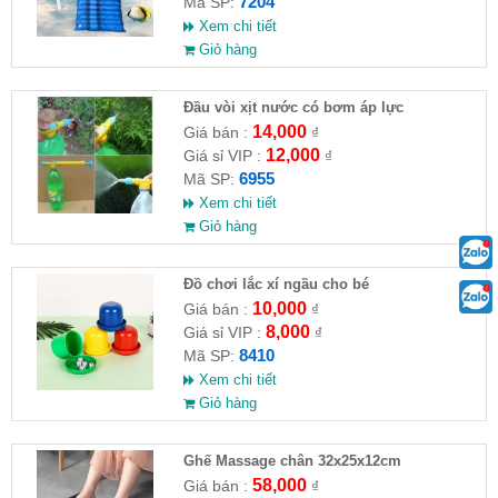
7204
Mã SP:
Xem chi tiết
Giỏ hàng
Đầu vòi xịt nước có bơm áp lực
14,000
Giá bán :
₫
12,000
Giá sỉ VIP :
₫
6955
Mã SP:
Xem chi tiết
Giỏ hàng
Đồ chơi lắc xí ngầu cho bé
10,000
Giá bán :
₫
8,000
Giá sỉ VIP :
₫
8410
Mã SP:
Xem chi tiết
Giỏ hàng
Ghế Massage chân 32x25x12cm
58,000
Giá bán :
₫