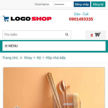
Đăng ký
Zalo - Call
0901493335
0
MENU
Trang chủ
Khay ✧ Kệ ✧ Hộp nhà bếp