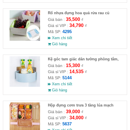
Rổ nhựa đựng hoa quả rửa rau củ
35,500
Giá bán :
₫
34,790
Giá sỉ VIP :
₫
4295
Mã SP:
Xem chi tiết
Giỏ hàng
Kệ góc tam giác dán tường phòng tắm,
nhà bếp
15,300
Giá bán :
₫
14,535
Giá sỉ VIP :
₫
5144
Mã SP:
Xem chi tiết
Giỏ hàng
Hộp đựng cơm trưa 3 tầng lúa mạch
39,000
Giá bán :
₫
34,000
Giá sỉ VIP :
₫
5637
Mã SP: