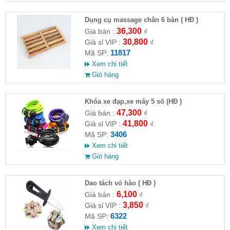
Dụng cụ massage chân 6 bàn ( HĐ )
36,300
Giá bán :
₫
30,800
Giá sỉ VIP :
₫
11817
Mã SP:
Xem chi tiết
Giỏ hàng
Khóa xe đạp,xe máy 5 số (HĐ )
47,300
Giá bán :
₫
41,800
Giá sỉ VIP :
₫
3406
Mã SP:
Xem chi tiết
Giỏ hàng
Dao tách vỏ hào ( HĐ )
6,100
Giá bán :
₫
3,850
Giá sỉ VIP :
₫
6322
Mã SP:
Xem chi tiết