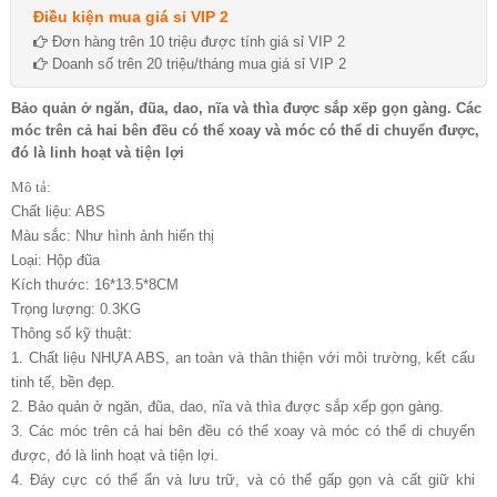
Điều kiện mua giá sỉ VIP 2
Đơn hàng trên 10 triệu được tính giá sỉ VIP 2
Doanh số trên 20 triệu/tháng mua giá sỉ VIP 2
Bảo quản ở ngăn, đũa, dao, nĩa và thìa được sắp xếp gọn gàng. Các
móc trên cả hai bên đều có thể xoay và móc có thể di chuyển được,
đó là linh hoạt và tiện lợi
Mô tả:
Chất liệu: ABS
Màu sắc: Như hình ảnh hiển thị
Loại: Hộp đũa
Kích thước: 16*13.5*8CM
Trọng lượng: 0.3KG
Thông số kỹ thuật:
1. Chất liệu NHỰA ABS, an toàn và thân thiện với môi trường, kết cấu
tinh tế, bền đẹp.
2. Bảo quản ở ngăn, đũa, dao, nĩa và thìa được sắp xếp gọn gàng.
3. Các móc trên cả hai bên đều có thể xoay và móc có thể di chuyển
được, đó là linh hoạt và tiện lợi.
4. Đáy cực có thể ẩn và lưu trữ, và có thể gấp gọn và cất giữ khi