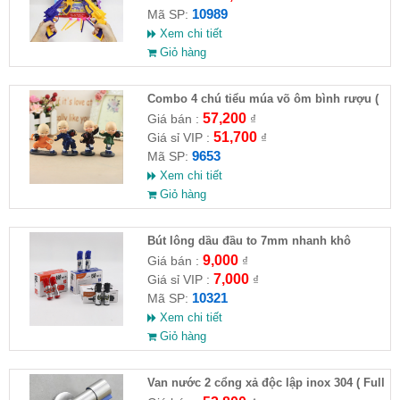
10989
Mã SP:
Xem chi tiết
Giỏ hàng
Combo 4 chú tiểu múa võ ôm bình rượu (
HĐ )
57,200
Giá bán :
₫
51,700
Giá sỉ VIP :
₫
9653
Mã SP:
Xem chi tiết
Giỏ hàng
Bút lông dầu đầu to 7mm nhanh khô
9,000
Giá bán :
₫
7,000
Giá sỉ VIP :
₫
10321
Mã SP:
Xem chi tiết
Giỏ hàng
Van nước 2 cổng xả độc lập inox 304 ( Full