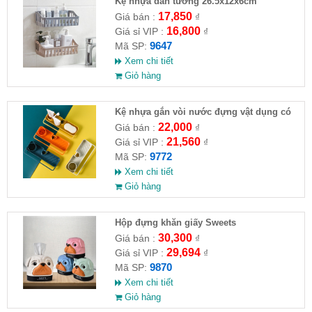
Kệ nhựa dán tường 26.5x12x6cm
17,850
Giá bán :
₫
16,800
Giá sỉ VIP :
₫
9647
Mã SP:
Xem chi tiết
Giỏ hàng
Kệ nhựa gắn vòi nước đựng vật dụng có
treo khăn 24.5x10.2cm
22,000
Giá bán :
₫
21,560
Giá sỉ VIP :
₫
9772
Mã SP:
Xem chi tiết
Giỏ hàng
Hộp đựng khăn giấy Sweets
30,300
Giá bán :
₫
29,694
Giá sỉ VIP :
₫
9870
Mã SP:
Xem chi tiết
Giỏ hàng