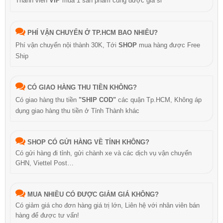
Thành viên
VIP
mua 1 sản phẩm cũng được giá sỉ
PHÍ VẬN CHUYỂN Ở TP.HCM BAO NHIÊU?
Phí vận chuyển nội thành 30K, Tới
SHOP
mua hàng được Free
Ship
CÓ GIAO HÀNG THU TIỀN KHÔNG?
Có giao hàng thu tiền
"SHIP COD"
các quận Tp.HCM, Không áp
dụng giao hàng thu tiền ở Tỉnh Thành khác
SHOP CÓ GỬI HÀNG VỀ TỈNH KHÔNG?
Có gửi hàng đi tỉnh, gửi chành xe và các dịch vụ vận chuyển
GHN, Viettel Post…
MUA NHIỀU CÓ ĐƯỢC GIẢM GIÁ KHÔNG?
Có giảm giá cho đơn hàng giá trị lớn, Liên hệ với nhân viên bán
hàng để được tư vấn!