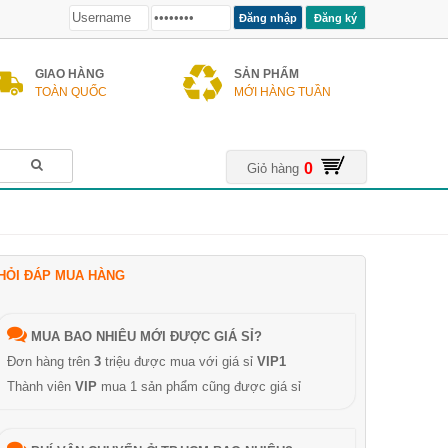
Đăng ký
GIAO HÀNG
SẢN PHẨM
TOÀN QUỐC
MỚI HÀNG TUẦN
0
Giỏ hàng
HỎI ĐÁP MUA HÀNG
MUA BAO NHIÊU MỚI ĐƯỢC GIÁ SỈ?
Đơn hàng trên
3
triệu được mua với giá sỉ
VIP1
Thành viên
VIP
mua 1 sản phẩm cũng được giá sỉ