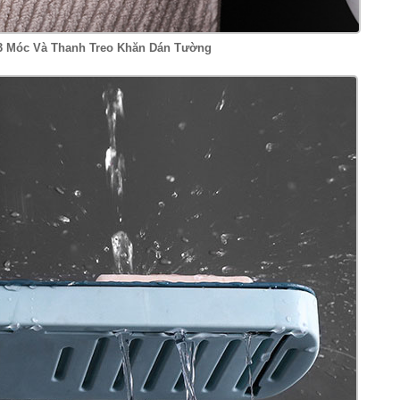
3 Móc Và Thanh Treo Khăn Dán Tường