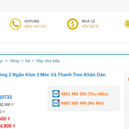
HOTLINE
MUA LẺ
0901 493 335
VỚI GIÁ SỈ
ếp
Khay ✧ Kệ ✧ Hộp nhà bếp
òng 2 Ngăn Kèm 3 Móc Và Thanh Treo Khăn Dán
0901 493 335 (Thu Hiền)
10733
0902 985 499 (Ms Nhi)
42,500 ₫
0 ₫
500 ₫
4,900 ₫