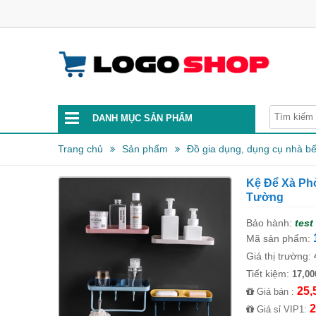
DANH MỤC SẢN PHẨM
Trang chủ
Sản phẩm
Đồ gia dụng, dụng cụ nhà b
Kệ Để Xà Ph
Tường
Bảo hành:
test
Mã sản phẩm:
Giá thị trường:
Tiết kiệm:
17,00
25,
Giá bán :
2
Giá sỉ VIP1: