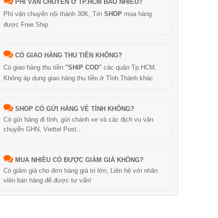
PHÍ VẬN CHUYỂN Ở TP.HCM BAO NHIÊU?
Phí vận chuyển nội thành 30K, Tới
SHOP
mua hàng
được Free Ship
CÓ GIAO HÀNG THU TIỀN KHÔNG?
Có giao hàng thu tiền
"SHIP COD"
các quận Tp.HCM,
Không áp dụng giao hàng thu tiền ở Tỉnh Thành khác
SHOP CÓ GỬI HÀNG VỀ TỈNH KHÔNG?
Có gửi hàng đi tỉnh, gửi chành xe và các dịch vụ vận
chuyển GHN, Viettel Post…
MUA NHIỀU CÓ ĐƯỢC GIẢM GIÁ KHÔNG?
Có giảm giá cho đơn hàng giá trị lớn, Liên hệ với nhân
viên bán hàng để được tư vấn!