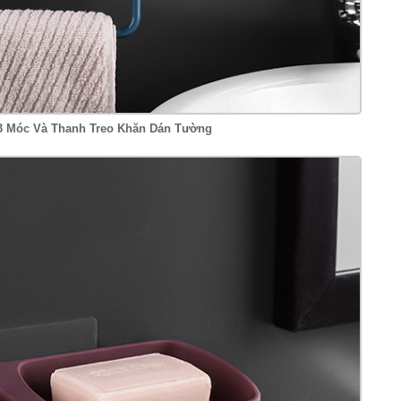
3 Móc Và Thanh Treo Khăn Dán Tường