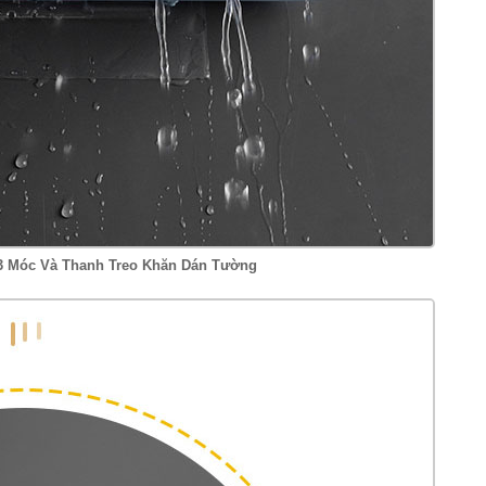
3 Móc Và Thanh Treo Khăn Dán Tường