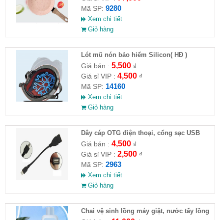
9280
Mã SP:
Xem chi tiết
Giỏ hàng
Lót mũ nón bảo hiểm Silicon( HĐ )
5,500
Giá bán :
₫
4,500
Giá sỉ VIP :
₫
14160
Mã SP:
Xem chi tiết
Giỏ hàng
Dây cáp OTG điện thoại, cổng sạc USB
4,500
Giá bán :
₫
2,500
Giá sỉ VIP :
₫
2963
Mã SP:
Xem chi tiết
Giỏ hàng
Chai vệ sinh lồng máy giặt, nước tẩy lồng