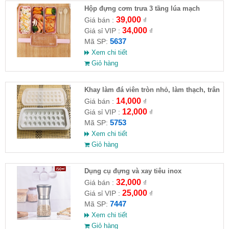
Hộp đựng cơm trưa 3 tầng lúa mạch
39,000
Giá bán :
₫
34,000
Giá sỉ VIP :
₫
5637
Mã SP:
Xem chi tiết
Giỏ hàng
Khay làm đá viên tròn nhỏ, làm thạch, trân
châu
14,000
Giá bán :
₫
12,000
Giá sỉ VIP :
₫
5753
Mã SP:
Xem chi tiết
Giỏ hàng
Dụng cụ đựng và xay tiêu inox
32,000
Giá bán :
₫
25,000
Giá sỉ VIP :
₫
7447
Mã SP:
Xem chi tiết
Giỏ hàng