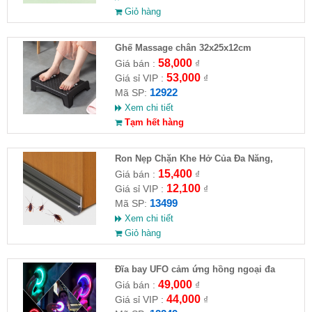
Giỏ hàng
Ghế Massage chân 32x25x12cm
58,000
Giá bán :
₫
53,000
Giá sỉ VIP :
₫
12922
Mã SP:
Xem chi tiết
Tạm hết hàng
Ron Nẹp Chặn Khe Hở Của Đa Năng,
Chống Côn Trùng( HĐ )
15,400
Giá bán :
₫
12,100
Giá sỉ VIP :
₫
13499
Mã SP:
Xem chi tiết
Giỏ hàng
Đĩa bay UFO cảm ứng hồng ngoại đa
chiều tự động bay về
49,000
Giá bán :
₫
44,000
Giá sỉ VIP :
₫