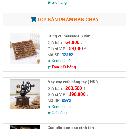
Giỏ hàng
TOP SẢN PHẨM BÁN CHẠY
Dụng cụ massage 8 bàn
64,000
Giá bán :
₫
59,000
Giá sỉ VIP :
₫
13152
Mã SP:
Xem chi tiết
Tạm hết hàng
Máy xay cafe bằng tay ( HĐ )
203,500
Giá bán :
₫
198,000
Giá sỉ VIP :
₫
9972
Mã SP:
Xem chi tiết
Giỏ hàng
Dao gấp gọn dao sinh tồn