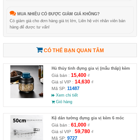
MUA NHIỀU CÓ ĐƯỢC GIẢM GIÁ KHÔNG?
Có giảm giá cho đơn hàng giá trị lớn, Liên hệ với nhân viên bán
hàng để được tư vấn!
CÓ THỂ BẠN QUAN TÂM
Hủ thủy tinh đựng gia vị (mẫu thấp) kèm
cây khuấy mật ong
15,400
Giá bán :
₫
14,630
Giá sỉ VIP :
₫
11487
Mã SP:
Xem chi tiết
Giỏ hàng
Kệ dán tường đựng gia vị kèm 6 móc
(50cm)
61,000
Giá bán :
₫
59,780
Giá sỉ VIP :
₫
9727
Mã SP: