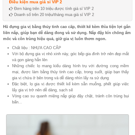
Điều kiện mua giá sỉ VIP 2
Đơn hàng trên 10 triệu được tính giá sỉ VIP 2
Doanh số trên 20 triệu/tháng mua giá sỉ VIP 2
Hũ đựng gia vị bằng thủy tinh cao cấp, thiết kế kèm thìa tiện lợi gắn
liền nắp, giúp bạn dễ dàng đong và sử dụng. Nắp đậy kín chống ẩm
mốc và côn trùng hiệu quả, giữ gia vị luôn thơm ngon.
Chất liệu : NHỰA CAO CẤP
Với bộ đựng gia vị nhỏ xinh này, góc bếp gia đình trở nên đẹp mắt
và gọn gàng hẳn lên
Những chiếc lọ mang kiểu dáng hình trụ với đường cong mềm
mại, được làm bằng thủy tinh cao cấp, trong suốt, giúp bạn thấy
gia vị chứa ở bên trong và dễ dàng nhìn lấy ra sử dụng
Đặc biệt, lọ gia vị được thiết kế kèm sẵn muỗng, phết giúp việc
lấy gia vị trở nên dễ dàng, sạch sẽ
Vòng cao su quanh miệng nắp giúp đậy chặt, tránh côn trùng bụi
bẩn...