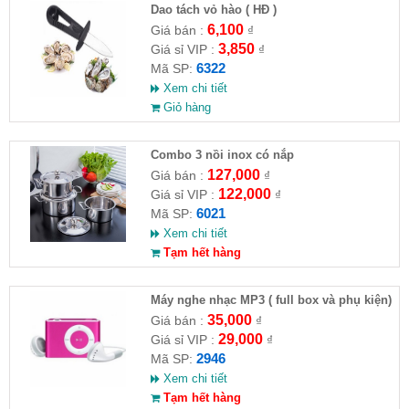
Dao tách vỏ hào ( HĐ )
6,100
Giá bán :
₫
3,850
Giá sỉ VIP :
₫
6322
Mã SP:
Xem chi tiết
Giỏ hàng
Combo 3 nồi inox có nắp
127,000
Giá bán :
₫
122,000
Giá sỉ VIP :
₫
6021
Mã SP:
Xem chi tiết
Tạm hết hàng
Máy nghe nhạc MP3 ( full box và phụ kiện)
35,000
Giá bán :
₫
29,000
Giá sỉ VIP :
₫
2946
Mã SP:
Xem chi tiết
Tạm hết hàng