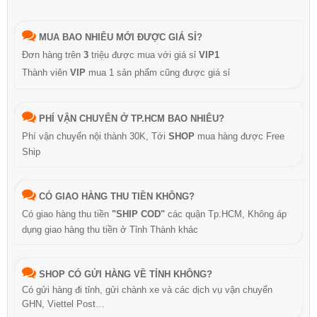
MUA BAO NHIÊU MỚI ĐƯỢC GIÁ SỈ?
Đơn hàng trên
3
triệu được mua với giá sỉ
VIP1
Thành viên
VIP
mua 1 sản phẩm cũng được giá sỉ
PHÍ VẬN CHUYỂN Ở TP.HCM BAO NHIÊU?
Phí vận chuyển nội thành 30K, Tới
SHOP
mua hàng được Free
Ship
CÓ GIAO HÀNG THU TIỀN KHÔNG?
Có giao hàng thu tiền
"SHIP COD"
các quận Tp.HCM, Không áp
dụng giao hàng thu tiền ở Tỉnh Thành khác
SHOP CÓ GỬI HÀNG VỀ TỈNH KHÔNG?
Có gửi hàng đi tỉnh, gửi chành xe và các dịch vụ vận chuyển
GHN, Viettel Post…