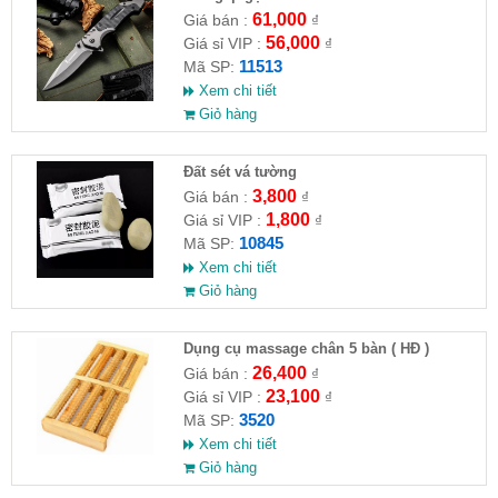
61,000
Giá bán :
₫
56,000
Giá sỉ VIP :
₫
11513
Mã SP:
Xem chi tiết
Giỏ hàng
Đất sét vá tường
3,800
Giá bán :
₫
1,800
Giá sỉ VIP :
₫
10845
Mã SP:
Xem chi tiết
Giỏ hàng
Dụng cụ massage chân 5 bàn ( HĐ )
26,400
Giá bán :
₫
23,100
Giá sỉ VIP :
₫
3520
Mã SP:
Xem chi tiết
Giỏ hàng