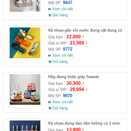
9647
Mã SP:
Xem chi tiết
Giỏ hàng
Kệ nhựa gắn vòi nước đựng vật dụng có
treo khăn 24.5x10.2cm
22,000
Giá bán :
₫
21,560
Giá sỉ VIP :
₫
9772
Mã SP:
Xem chi tiết
Giỏ hàng
Hộp đựng khăn giấy Sweets
30,300
Giá bán :
₫
29,694
Giá sỉ VIP :
₫
9870
Mã SP:
Xem chi tiết
Giỏ hàng
Kệ nhựa đựng dao dán tường có 2 móc
13,900
Giá bán :
₫