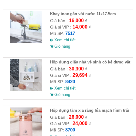
Khay inox gắn vòi nước 11x17.5cm
16,000
Giá bán :
₫
14,000
Giá sỉ VIP :
₫
7517
Mã SP:
Xem chi tiết
Giỏ hàng
Hộp đựng giấy nhà vệ sinh có kệ đựng vật
dụng
30,300
Giá bán :
₫
29,694
Giá sỉ VIP :
₫
8420
Mã SP:
Xem chi tiết
Giỏ hàng
Hộp đựng tăm xỉa răng lúa mạch hình trái
tim
26,000
Giá bán :
₫
24,000
Giá sỉ VIP :
₫
8700
Mã SP: