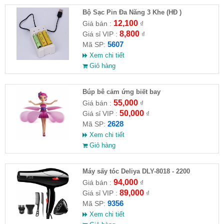
Bộ Sạc Pin Đa Năng 3 Khe (HĐ )
12,100
Giá bán :
₫
8,800
Giá sỉ VIP :
₫
5607
Mã SP:
Xem chi tiết
Giỏ hàng
​Búp bê cảm ứng biết bay
55,000
Giá bán :
₫
50,000
Giá sỉ VIP :
₫
2628
Mã SP:
Xem chi tiết
Giỏ hàng
Máy sấy tóc Deliya DLY-8018 - 2200
94,000
Giá bán :
₫
89,000
Giá sỉ VIP :
₫
9356
Mã SP:
Xem chi tiết