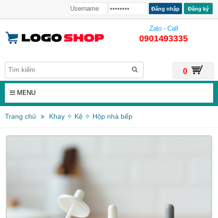
Đăng ký
Zalo - Call
0901493335
0
MENU
Trang chủ
Khay ✧ Kệ ✧ Hộp nhà bếp