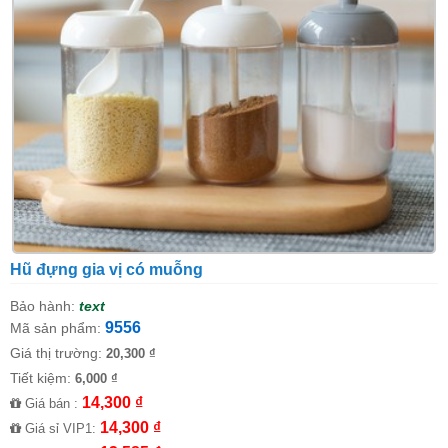
Hũ đựng gia vị có muỗng
Bảo hành:
text
9556
Mã sản phẩm:
Giá thị trường:
20,300 ₫
Tiết kiệm:
6,000 ₫
14,300 ₫
Giá bán :
14,300 ₫
Giá sỉ VIP1: