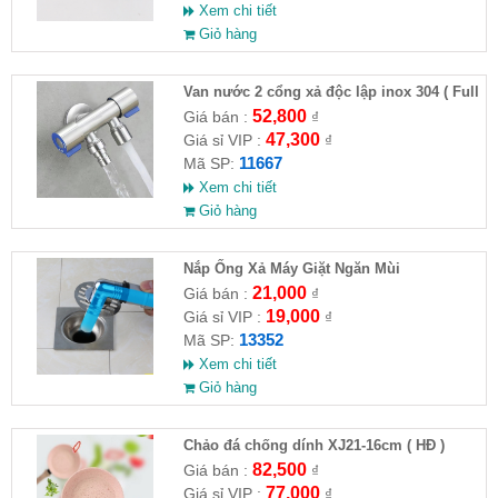
Xem chi tiết
Giỏ hàng
Van nước 2 cổng xả độc lập inox 304 ( Full
VAT )
52,800
Giá bán :
₫
47,300
Giá sỉ VIP :
₫
11667
Mã SP:
Xem chi tiết
Giỏ hàng
Nắp Ống Xả Máy Giặt Ngăn Mùi
21,000
Giá bán :
₫
19,000
Giá sỉ VIP :
₫
13352
Mã SP:
Xem chi tiết
Giỏ hàng
Chảo đá chống dính XJ21-16cm ( HĐ )
82,500
Giá bán :
₫
77,000
Giá sỉ VIP :
₫