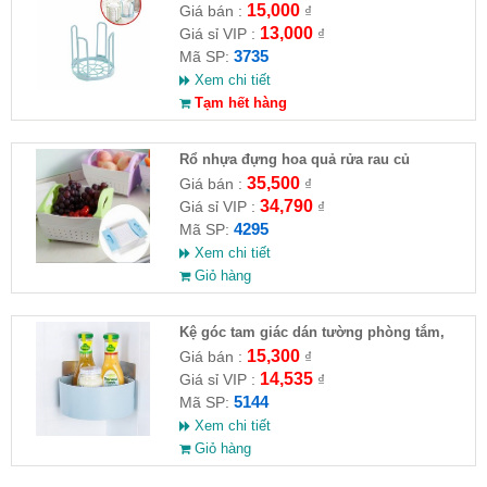
15,000
Giá bán :
₫
13,000
Giá sỉ VIP :
₫
3735
Mã SP:
Xem chi tiết
Tạm hết hàng
Rổ nhựa đựng hoa quả rửa rau củ
35,500
Giá bán :
₫
34,790
Giá sỉ VIP :
₫
4295
Mã SP:
Xem chi tiết
Giỏ hàng
Kệ góc tam giác dán tường phòng tắm,
nhà bếp
15,300
Giá bán :
₫
14,535
Giá sỉ VIP :
₫
5144
Mã SP:
Xem chi tiết
Giỏ hàng