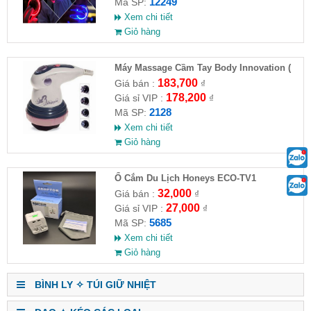
12249
Mã SP:
Xem chi tiết
Giỏ hàng
Máy Massage Cầm Tay Body Innovation (
HĐ )
183,700
Giá bán :
₫
178,200
Giá sỉ VIP :
₫
2128
Mã SP:
Xem chi tiết
Giỏ hàng
Ổ Cắm Du Lịch Honeys ECO-TV1
32,000
Giá bán :
₫
27,000
Giá sỉ VIP :
₫
5685
Mã SP:
Xem chi tiết
Giỏ hàng
BÌNH LY ✧ TÚI GIỮ NHIỆT