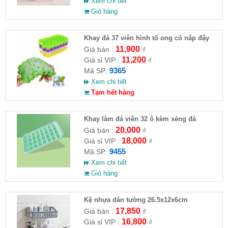
Xem chi tiết
Giỏ hàng
Khay đá 37 viên hình tổ ong có nắp đậy
11,900
Giá bán :
₫
11,200
Giá sỉ VIP :
₫
9365
Mã SP:
Xem chi tiết
Tạm hết hàng
Khay làm đá viên 32 ô kèm xẻng đá
20,000
Giá bán :
₫
18,000
Giá sỉ VIP :
₫
9455
Mã SP:
Xem chi tiết
Giỏ hàng
Kệ nhựa dán tường 26.5x12x6cm
17,850
Giá bán :
₫
16,800
Giá sỉ VIP :
₫