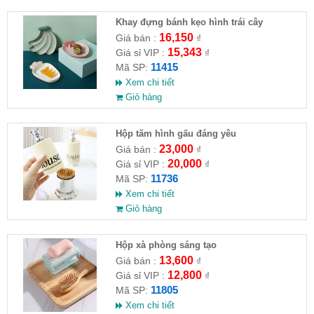
Khay đựng bánh kẹo hình trái cây
16,150
Giá bán :
₫
15,343
Giá sỉ VIP :
₫
11415
Mã SP:
Xem chi tiết
Giỏ hàng
Hộp tăm hình gấu đáng yêu
23,000
Giá bán :
₫
20,000
Giá sỉ VIP :
₫
11736
Mã SP:
Xem chi tiết
Giỏ hàng
Hộp xà phòng sáng tạo
13,600
Giá bán :
₫
12,800
Giá sỉ VIP :
₫
11805
Mã SP:
Xem chi tiết