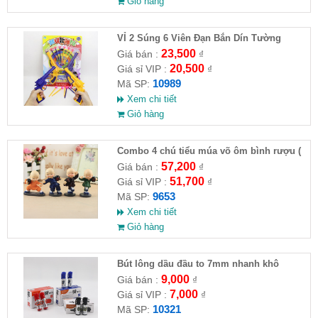
Giỏ hàng
VỈ 2 Súng 6 Viên Đạn Bắn Dín Tường
23,500
Giá bán :
₫
20,500
Giá sỉ VIP :
₫
10989
Mã SP:
Xem chi tiết
Giỏ hàng
Combo 4 chú tiểu múa võ ôm bình rượu (
HĐ )
57,200
Giá bán :
₫
51,700
Giá sỉ VIP :
₫
9653
Mã SP:
Xem chi tiết
Giỏ hàng
Bút lông dầu đầu to 7mm nhanh khô
9,000
Giá bán :
₫
7,000
Giá sỉ VIP :
₫
10321
Mã SP: