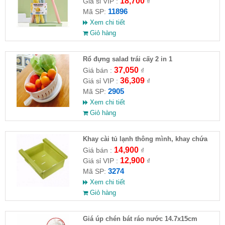
18,700
Giá sỉ VIP :
₫
11896
Mã SP:
Xem chi tiết
Giỏ hàng
Rổ đựng salad trái cấy 2 in 1
37,050
Giá bán :
₫
36,309
Giá sỉ VIP :
₫
2905
Mã SP:
Xem chi tiết
Giỏ hàng
Khay cài tủ lạnh thông mình, khay chứa
đồ
14,900
Giá bán :
₫
12,900
Giá sỉ VIP :
₫
3274
Mã SP:
Xem chi tiết
Giỏ hàng
Giá úp chén bát ráo nước 14.7x15cm