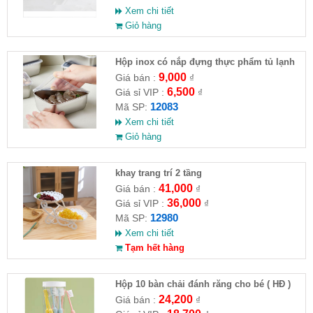
Xem chi tiết
Giỏ hàng
Hộp inox có nắp đựng thực phẩm tủ lạnh
hộp size 13,5x6x10,5cm
9,000
Giá bán :
₫
6,500
Giá sỉ VIP :
₫
12083
Mã SP:
Xem chi tiết
Giỏ hàng
khay trang trí 2 tầng
41,000
Giá bán :
₫
36,000
Giá sỉ VIP :
₫
12980
Mã SP:
Xem chi tiết
Tạm hết hàng
Hộp 10 bàn chải đánh răng cho bé ( HĐ )
24,200
Giá bán :
₫