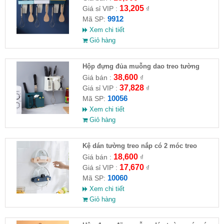
13,205
Giá sỉ VIP :
₫
9912
Mã SP:
Xem chi tiết
Giỏ hàng
Hộp đựng đủa muỗng dao treo tường
38,600
Giá bán :
₫
37,828
Giá sỉ VIP :
₫
10056
Mã SP:
Xem chi tiết
Giỏ hàng
Kệ dán tường treo nắp có 2 móc treo
18,600
Giá bán :
₫
17,670
Giá sỉ VIP :
₫
10060
Mã SP:
Xem chi tiết
Giỏ hàng