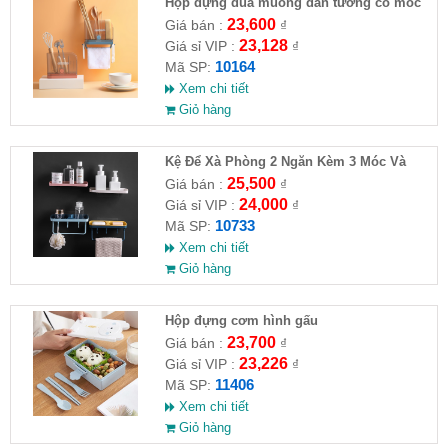
Hộp đựng đũa muỗng dán tường có móc
treo khăn
23,600
Giá bán :
₫
23,128
Giá sỉ VIP :
₫
10164
Mã SP:
Xem chi tiết
Giỏ hàng
Kệ Để Xà Phòng 2 Ngăn Kèm 3 Móc Và
Thanh Treo Khăn Dán Tường
25,500
Giá bán :
₫
24,000
Giá sỉ VIP :
₫
10733
Mã SP:
Xem chi tiết
Giỏ hàng
Hộp đựng cơm hình gấu
23,700
Giá bán :
₫
23,226
Giá sỉ VIP :
₫
11406
Mã SP:
Xem chi tiết
Giỏ hàng