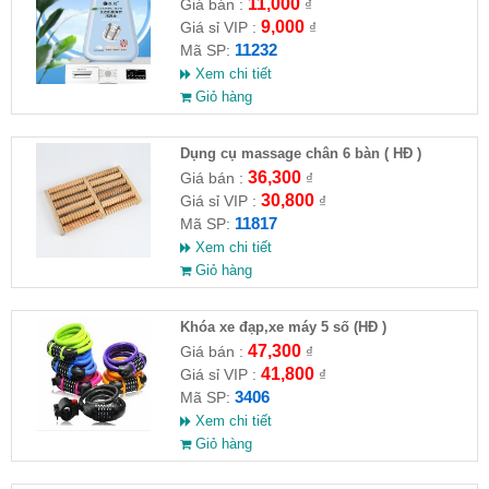
máy giặt CLEANING FLUID
11,000
Giá bán :
₫
9,000
Giá sỉ VIP :
₫
11232
Mã SP:
Xem chi tiết
Giỏ hàng
Dụng cụ massage chân 6 bàn ( HĐ )
36,300
Giá bán :
₫
30,800
Giá sỉ VIP :
₫
11817
Mã SP:
Xem chi tiết
Giỏ hàng
Khóa xe đạp,xe máy 5 số (HĐ )
47,300
Giá bán :
₫
41,800
Giá sỉ VIP :
₫
3406
Mã SP:
Xem chi tiết
Giỏ hàng