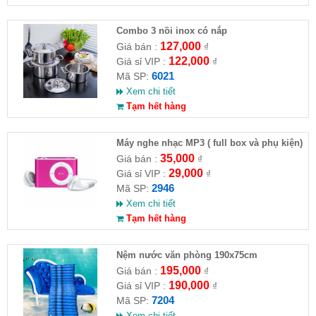
Combo 3 nồi inox có nắp
127,000
Giá bán :
₫
122,000
Giá sỉ VIP :
₫
6021
Mã SP:
Xem chi tiết
Tạm hết hàng
Máy nghe nhạc MP3 ( full box và phụ kiện)
35,000
Giá bán :
₫
29,000
Giá sỉ VIP :
₫
2946
Mã SP:
Xem chi tiết
Tạm hết hàng
Nệm nước văn phòng 190x75cm
195,000
Giá bán :
₫
190,000
Giá sỉ VIP :
₫
7204
Mã SP:
Xem chi tiết