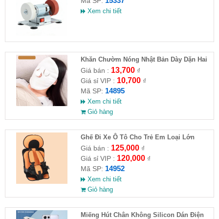
15337
Mã SP:
Xem chi tiết
Khăn Chườm Nóng Nhật Bản Dày Dặn Hai
Lớp
13,700
Giá bán :
₫
10,700
Giá sỉ VIP :
₫
14895
Mã SP:
Xem chi tiết
Giỏ hàng
Ghế Đi Xe Ô Tô Cho Trẻ Em Loại Lớn
56x24x36
125,000
Giá bán :
₫
120,000
Giá sỉ VIP :
₫
14952
Mã SP:
Xem chi tiết
Giỏ hàng
Miếng Hút Chân Không Silicon Dán Điện