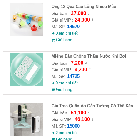
Ống 12 Quả Cầu Lông Nhiều Màu
27,000
Giá bán :
₫
24,000
Giá sỉ VIP :
₫
14570
Mã SP:
Xem chi tiết
Giỏ hàng
Miếng Dán Chống Thấm Nước Khi Bơi
7,200
Giá bán :
₫
4,200
Giá sỉ VIP :
₫
14725
Mã SP:
Xem chi tiết
Giỏ hàng
Giá Treo Quần Áo Gắn Tường Có Thể Kéo
Dài
51,100
Giá bán :
₫
46,100
Giá sỉ VIP :
₫
15000
Mã SP:
Xem chi tiết
Giỏ hàng