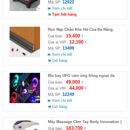
12922
Mã SP:
Xem chi tiết
Tạm hết hàng
Ron Nẹp Chặn Khe Hở Của Đa Năng,
Chống Côn Trùng( HĐ )
15,400
Giá bán :
₫
12,100
Giá sỉ VIP :
₫
13499
Mã SP:
Xem chi tiết
Giỏ hàng
Đĩa bay UFO cảm ứng hồng ngoại đa
chiều tự động bay về
49,000
Giá bán :
₫
44,000
Giá sỉ VIP :
₫
12249
Mã SP:
Xem chi tiết
Giỏ hàng
Máy Massage Cầm Tay Body Innovation (
HĐ )
183,700
Giá bán :
₫