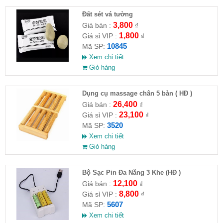
Đất sét vá tường
3,800
Giá bán :
₫
1,800
Giá sỉ VIP :
₫
10845
Mã SP:
Xem chi tiết
Giỏ hàng
Dụng cụ massage chân 5 bàn ( HĐ )
26,400
Giá bán :
₫
23,100
Giá sỉ VIP :
₫
3520
Mã SP:
Xem chi tiết
Giỏ hàng
Bộ Sạc Pin Đa Năng 3 Khe (HĐ )
12,100
Giá bán :
₫
8,800
Giá sỉ VIP :
₫
5607
Mã SP:
Xem chi tiết