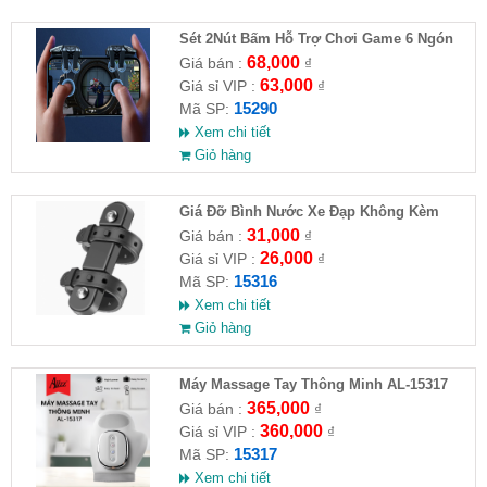
Sét 2Nút Bấm Hỗ Trợ Chơi Game 6 Ngón
G21
68,000
Giá bán :
₫
63,000
Giá sỉ VIP :
₫
15290
Mã SP:
Xem chi tiết
Giỏ hàng
Giá Đỡ Bình Nước Xe Đạp Không Kèm
Khung Đỡ
31,000
Giá bán :
₫
26,000
Giá sỉ VIP :
₫
15316
Mã SP:
Xem chi tiết
Giỏ hàng
Máy Massage Tay Thông Minh AL-15317
365,000
Giá bán :
₫
360,000
Giá sỉ VIP :
₫
15317
Mã SP:
Xem chi tiết