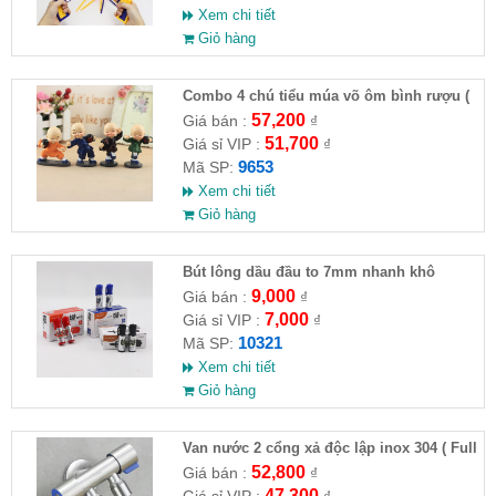
Xem chi tiết
Giỏ hàng
Combo 4 chú tiểu múa võ ôm bình rượu (
HĐ )
57,200
Giá bán :
₫
51,700
Giá sỉ VIP :
₫
9653
Mã SP:
Xem chi tiết
Giỏ hàng
Bút lông dầu đầu to 7mm nhanh khô
9,000
Giá bán :
₫
7,000
Giá sỉ VIP :
₫
10321
Mã SP:
Xem chi tiết
Giỏ hàng
Van nước 2 cổng xả độc lập inox 304 ( Full
VAT )
52,800
Giá bán :
₫
47,300
Giá sỉ VIP :
₫