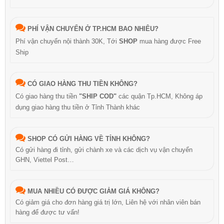
PHÍ VẬN CHUYỂN Ở TP.HCM BAO NHIÊU?
Phí vận chuyển nội thành 30K, Tới
SHOP
mua hàng được Free
Ship
CÓ GIAO HÀNG THU TIỀN KHÔNG?
Có giao hàng thu tiền
"SHIP COD"
các quận Tp.HCM, Không áp
dụng giao hàng thu tiền ở Tỉnh Thành khác
SHOP CÓ GỬI HÀNG VỀ TỈNH KHÔNG?
Có gửi hàng đi tỉnh, gửi chành xe và các dịch vụ vận chuyển
GHN, Viettel Post…
MUA NHIỀU CÓ ĐƯỢC GIẢM GIÁ KHÔNG?
Có giảm giá cho đơn hàng giá trị lớn, Liên hệ với nhân viên bán
hàng để được tư vấn!