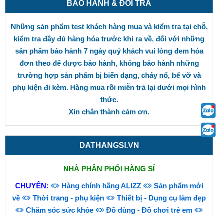
BẢO HÀNH & ĐỔI TRẢ
Những sản phẩm test khách hàng mua và kiểm tra tại chỗ,
kiểm tra đầy đủ hàng hóa trước khi ra về, đối với những
sản phẩm bảo hành 7 ngày quý khách vui lòng đem hóa
đơn theo để được bảo hành, không bảo hành những
trường hợp sản phẩm bị biến dạng, cháy nổ, bể vỡ và
phụ kiện đi kèm. Hàng mua rồi miễn trả lại dưới mọi hình
thức.
Xin chân thành cảm ơn.
DATHANGSI.VN
NHÀ PHÂN PHỐI HÀNG SỈ
CHUYÊN:
Hàng chính hãng ALIZZ
Sản phẩm mới
về
Thời trang - phụ kiện
Thiết bị - Dụng cụ làm đẹp
Chăm sóc sức khỏe
Đồ dùng - Đồ chơi trẻ em