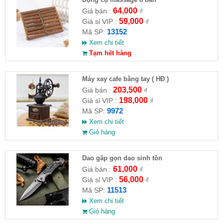
64,000
Giá bán :
₫
59,000
Giá sỉ VIP :
₫
13152
Mã SP:
Xem chi tiết
Tạm hết hàng
Máy xay cafe bằng tay ( HĐ )
203,500
Giá bán :
₫
198,000
Giá sỉ VIP :
₫
9972
Mã SP:
Xem chi tiết
Giỏ hàng
Dao gấp gọn dao sinh tồn
61,000
Giá bán :
₫
56,000
Giá sỉ VIP :
₫
11513
Mã SP:
Xem chi tiết
Giỏ hàng