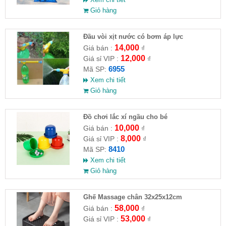
Giỏ hàng
Đầu vòi xịt nước có bơm áp lực
14,000
Giá bán :
₫
12,000
Giá sỉ VIP :
₫
6955
Mã SP:
Xem chi tiết
Giỏ hàng
Đồ chơi lắc xí ngầu cho bé
10,000
Giá bán :
₫
8,000
Giá sỉ VIP :
₫
8410
Mã SP:
Xem chi tiết
Giỏ hàng
Ghế Massage chân 32x25x12cm
58,000
Giá bán :
₫
53,000
Giá sỉ VIP :
₫