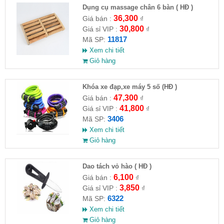
Dụng cụ massage chân 6 bàn ( HĐ )
36,300
Giá bán :
₫
30,800
Giá sỉ VIP :
₫
11817
Mã SP:
Xem chi tiết
Giỏ hàng
Khóa xe đạp,xe máy 5 số (HĐ )
47,300
Giá bán :
₫
41,800
Giá sỉ VIP :
₫
3406
Mã SP:
Xem chi tiết
Giỏ hàng
Dao tách vỏ hào ( HĐ )
6,100
Giá bán :
₫
3,850
Giá sỉ VIP :
₫
6322
Mã SP:
Xem chi tiết
Giỏ hàng