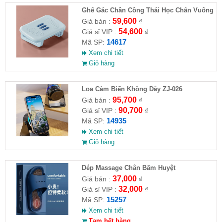
Ghế Gác Chân Công Thái Học Chân Vuông
59,600
Giá bán :
₫
54,600
Giá sỉ VIP :
₫
14617
Mã SP:
Xem chi tiết
Giỏ hàng
Loa Cảm Biến Không Dây ZJ-026
95,700
Giá bán :
₫
90,700
Giá sỉ VIP :
₫
14935
Mã SP:
Xem chi tiết
Giỏ hàng
Dép Massage Chân Bấm Huyệt
37,000
Giá bán :
₫
32,000
Giá sỉ VIP :
₫
15257
Mã SP:
Xem chi tiết
Tạm hết hàng