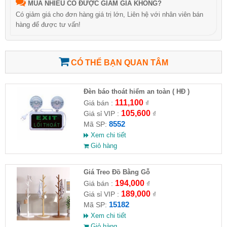
MUA NHIỀU CÓ ĐƯỢC GIẢM GIÁ KHÔNG?
Có giảm giá cho đơn hàng giá trị lớn, Liên hệ với nhân viên bán
hàng để được tư vấn!
CÓ THỂ BẠN QUAN TÂM
Đèn báo thoát hiểm an toàn ( HĐ )
111,100
Giá bán :
₫
105,600
Giá sỉ VIP :
₫
8552
Mã SP:
Xem chi tiết
Giỏ hàng
Giá Treo Đồ Bằng Gỗ
194,000
Giá bán :
₫
189,000
Giá sỉ VIP :
₫
15182
Mã SP:
Xem chi tiết
Giỏ hàng