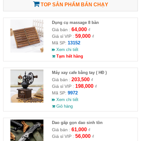
TOP SẢN PHẨM BÁN CHẠY
Dụng cụ massage 8 bàn
64,000
Giá bán :
₫
59,000
Giá sỉ VIP :
₫
13152
Mã SP:
Xem chi tiết
Tạm hết hàng
Máy xay cafe bằng tay ( HĐ )
203,500
Giá bán :
₫
198,000
Giá sỉ VIP :
₫
9972
Mã SP:
Xem chi tiết
Giỏ hàng
Dao gấp gọn dao sinh tồn
61,000
Giá bán :
₫
56,000
Giá sỉ VIP :
₫