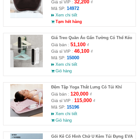
32,200
Giá sỉ VIP :
₫
14972
Mã SP:
Xem chi tiết
Tạm hết hàng
Giá Treo Quần Áo Gắn Tường Có Thể Kéo
Dài
51,100
Giá bán :
₫
46,100
Giá sỉ VIP :
₫
15000
Mã SP:
Xem chi tiết
Giỏ hàng
Đệm Tập Yoga Thắt Lưng Có Túi Khí
120,000
Giá bán :
₫
115,000
Giá sỉ VIP :
₫
15196
Mã SP:
Xem chi tiết
Giỏ hàng
Gối Kê Cổ Hình Chữ U Kèm Túi Đựng EVA