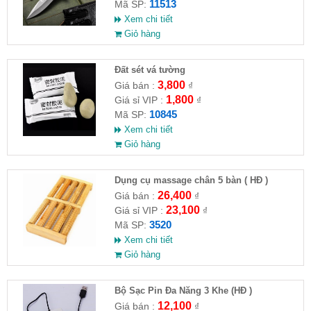
11513
Mã SP:
Xem chi tiết
Giỏ hàng
Đất sét vá tường
3,800
Giá bán :
₫
1,800
Giá sỉ VIP :
₫
10845
Mã SP:
Xem chi tiết
Giỏ hàng
Dụng cụ massage chân 5 bàn ( HĐ )
26,400
Giá bán :
₫
23,100
Giá sỉ VIP :
₫
3520
Mã SP:
Xem chi tiết
Giỏ hàng
Bộ Sạc Pin Đa Năng 3 Khe (HĐ )
12,100
Giá bán :
₫