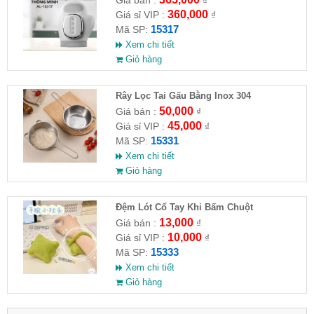
Giá bán :
₫
360,000
Giá sỉ VIP :
₫
15317
Mã SP:
Xem chi tiết
Giỏ hàng
Rây Lọc Tai Gấu Bằng Inox 304
50,000
Giá bán :
₫
45,000
Giá sỉ VIP :
₫
15331
Mã SP:
Xem chi tiết
Giỏ hàng
Đệm Lót Cổ Tay Khi Bấm Chuột
13,000
Giá bán :
₫
10,000
Giá sỉ VIP :
₫
15333
Mã SP:
Xem chi tiết
Giỏ hàng