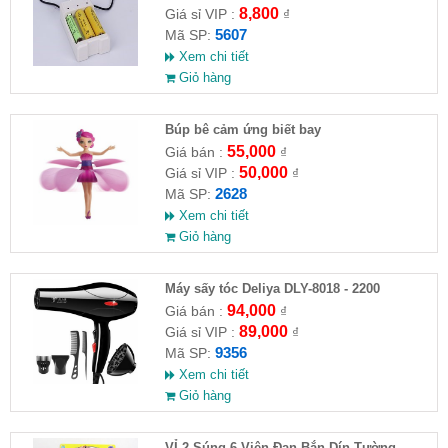
8,800
Giá sỉ VIP :
₫
5607
Mã SP:
Xem chi tiết
Giỏ hàng
​Búp bê cảm ứng biết bay
55,000
Giá bán :
₫
50,000
Giá sỉ VIP :
₫
2628
Mã SP:
Xem chi tiết
Giỏ hàng
Máy sấy tóc Deliya DLY-8018 - 2200
94,000
Giá bán :
₫
89,000
Giá sỉ VIP :
₫
9356
Mã SP:
Xem chi tiết
Giỏ hàng
VỈ 2 Súng 6 Viên Đạn Bắn Dín Tường