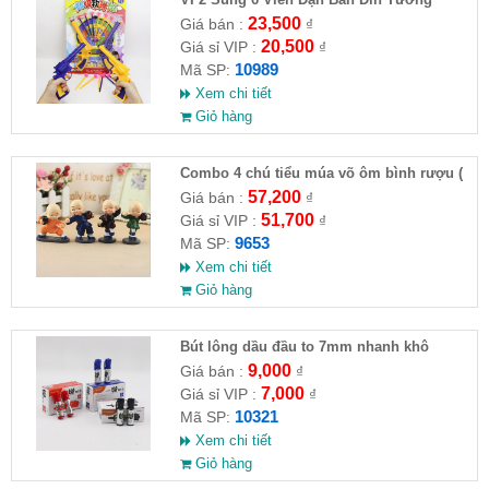
23,500
Giá bán :
₫
20,500
Giá sỉ VIP :
₫
10989
Mã SP:
Xem chi tiết
Giỏ hàng
Combo 4 chú tiểu múa võ ôm bình rượu (
HĐ )
57,200
Giá bán :
₫
51,700
Giá sỉ VIP :
₫
9653
Mã SP:
Xem chi tiết
Giỏ hàng
Bút lông dầu đầu to 7mm nhanh khô
9,000
Giá bán :
₫
7,000
Giá sỉ VIP :
₫
10321
Mã SP:
Xem chi tiết
Giỏ hàng