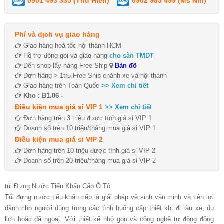
0901 493 335 (Thu Hiền)
0902 985 499 (Ms Nhi)
Phí và dịch vụ giao hàng
Giao hàng hoả tốc nội thành HCM
Hỗ trợ đóng gói và giao hàng
cho sàn TMDT
Đến shop lấy hàng Free Ship
Bản đồ
Đơn hàng > 1tr5 Free Ship chành xe và nội thành
Giao hàng trên Toàn Quốc
>> Xem chi tiết
Kho : B1.06 -
Điều kiện mua giá sỉ VIP 1
>> Xem chi tiết
Đơn hàng trên 3 triệu được tính giá sỉ VIP 1
Doanh số trên 10 triệu/tháng mua giá sỉ VIP 1
Điều kiện mua giá sỉ VIP 2
Đơn hàng trên 10 triệu được tính giá sỉ VIP 2
Doanh số trên 20 triệu/tháng mua giá sỉ VIP 2
túi Đựng Nước Tiểu Khẩn Cấp Ô Tô
Túi đựng nước tiểu khẩn cấp là giải pháp vệ sinh văn minh và tiện lợi
dành cho người dùng trong các tình huống cấp thiết khi đi tàu xe, du
lịch hoặc dã ngoại. Với thiết kế nhỏ gọn và công nghệ tự động đông