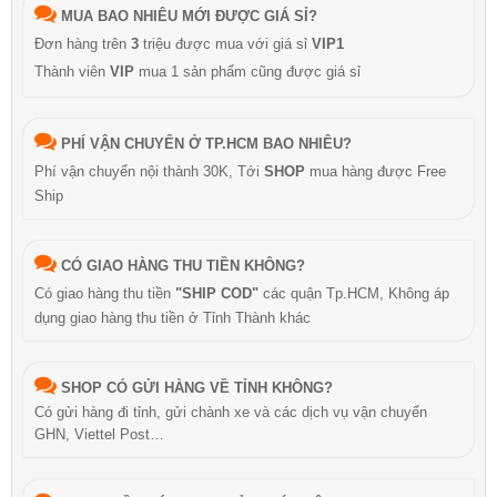
MUA BAO NHIÊU MỚI ĐƯỢC GIÁ SỈ?
Đơn hàng trên
3
triệu được mua với giá sỉ
VIP1
Thành viên
VIP
mua 1 sản phẩm cũng được giá sỉ
PHÍ VẬN CHUYỂN Ở TP.HCM BAO NHIÊU?
Phí vận chuyển nội thành 30K, Tới
SHOP
mua hàng được Free
Ship
CÓ GIAO HÀNG THU TIỀN KHÔNG?
Có giao hàng thu tiền
"SHIP COD"
các quận Tp.HCM, Không áp
dụng giao hàng thu tiền ở Tỉnh Thành khác
SHOP CÓ GỬI HÀNG VỀ TỈNH KHÔNG?
Có gửi hàng đi tỉnh, gửi chành xe và các dịch vụ vận chuyển
GHN, Viettel Post…