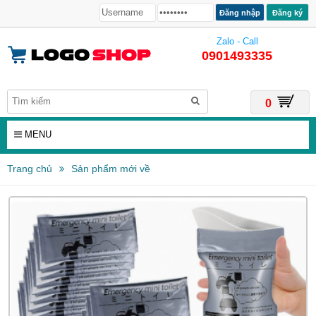
Đăng ký
Zalo - Call
0901493335
0
MENU
Trang chủ
Sản phẩm mới về