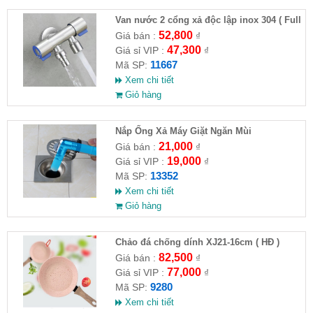
Van nước 2 cổng xả độc lập inox 304 ( Full
VAT )
52,800
Giá bán :
₫
47,300
Giá sỉ VIP :
₫
11667
Mã SP:
Xem chi tiết
Giỏ hàng
Nắp Ống Xả Máy Giặt Ngăn Mùi
21,000
Giá bán :
₫
19,000
Giá sỉ VIP :
₫
13352
Mã SP:
Xem chi tiết
Giỏ hàng
Chảo đá chống dính XJ21-16cm ( HĐ )
82,500
Giá bán :
₫
77,000
Giá sỉ VIP :
₫
9280
Mã SP:
Xem chi tiết