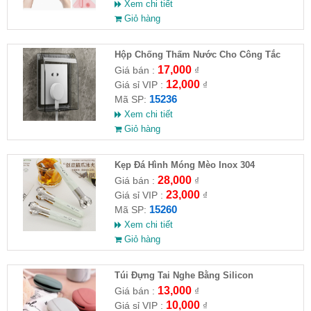
Xem chi tiết
Giỏ hàng
Hộp Chống Thấm Nước Cho Công Tắc
Phòng Tắm
17,000
Giá bán :
₫
12,000
Giá sỉ VIP :
₫
15236
Mã SP:
Xem chi tiết
Giỏ hàng
Kẹp Đá Hình Móng Mèo Inox 304
28,000
Giá bán :
₫
23,000
Giá sỉ VIP :
₫
15260
Mã SP:
Xem chi tiết
Giỏ hàng
Túi Đựng Tai Nghe Bằng Silicon
13,000
Giá bán :
₫
10,000
Giá sỉ VIP :
₫