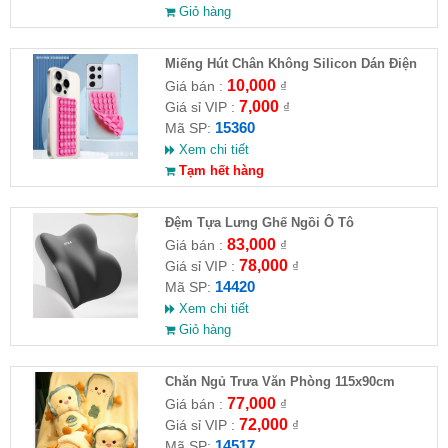
Giỏ hàng
Miếng Hút Chân Không Silicon Dán Điện
Thoại
10,000
Giá bán :
₫
7,000
Giá sỉ VIP :
₫
15360
Mã SP:
Xem chi tiết
Tạm hết hàng
Đệm Tựa Lưng Ghế Ngồi Ô Tô
83,000
Giá bán :
₫
78,000
Giá sỉ VIP :
₫
14420
Mã SP:
Xem chi tiết
Giỏ hàng
Chăn Ngủ Trưa Văn Phòng 115x90cm
77,000
Giá bán :
₫
72,000
Giá sỉ VIP :
₫
14517
Mã SP: