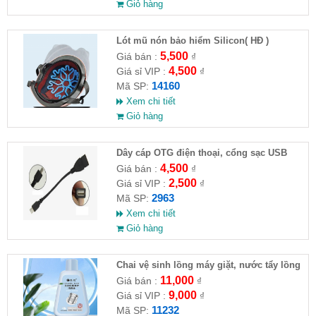
Giỏ hàng
Lót mũ nón bảo hiểm Silicon( HĐ )
5,500
Giá bán :
₫
4,500
Giá sỉ VIP :
₫
14160
Mã SP:
Xem chi tiết
Giỏ hàng
Dây cáp OTG điện thoại, cổng sạc USB
4,500
Giá bán :
₫
2,500
Giá sỉ VIP :
₫
2963
Mã SP:
Xem chi tiết
Giỏ hàng
Chai vệ sinh lồng máy giặt, nước tẩy lồng
máy giặt CLEANING FLUID
11,000
Giá bán :
₫
9,000
Giá sỉ VIP :
₫
11232
Mã SP: