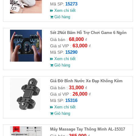
15273
Mã SP:
Xem chi tiết
Giỏ hàng
Sét 2Nút Bấm Hỗ Trợ Chơi Game 6 Ngón
G21
68,000
Giá bán :
₫
63,000
Giá sỉ VIP :
₫
15290
Mã SP:
Xem chi tiết
Giỏ hàng
Giá Đỡ Bình Nước Xe Đạp Không Kèm
Khung Đỡ
31,000
Giá bán :
₫
26,000
Giá sỉ VIP :
₫
15316
Mã SP:
Xem chi tiết
Giỏ hàng
Máy Massage Tay Thông Minh AL-15317
365,000