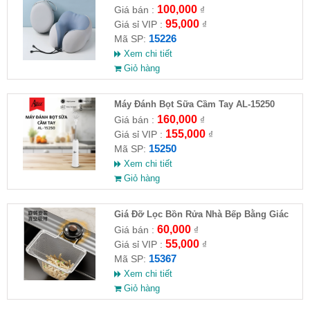
100,000
Giá bán :
₫
95,000
Giá sỉ VIP :
₫
15226
Mã SP:
Xem chi tiết
Giỏ hàng
Máy Đánh Bọt Sữa Cầm Tay AL-15250
160,000
Giá bán :
₫
155,000
Giá sỉ VIP :
₫
15250
Mã SP:
Xem chi tiết
Giỏ hàng
Giá Đỡ Lọc Bồn Rửa Nhà Bếp Bằng Giác
Hút (Kèm 50 Túi Lọc)
60,000
Giá bán :
₫
55,000
Giá sỉ VIP :
₫
15367
Mã SP:
Xem chi tiết
Giỏ hàng