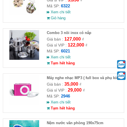
Giá sỉ VIP :
₫
6322
Mã SP:
Xem chi tiết
Giỏ hàng
Combo 3 nồi inox có nắp
127,000
Giá bán :
₫
122,000
Giá sỉ VIP :
₫
6021
Mã SP:
Xem chi tiết
Tạm hết hàng
Máy nghe nhạc MP3 ( full box và phụ kiện)
35,000
Giá bán :
₫
29,000
Giá sỉ VIP :
₫
2946
Mã SP:
Xem chi tiết
Tạm hết hàng
Nệm nước văn phòng 190x75cm