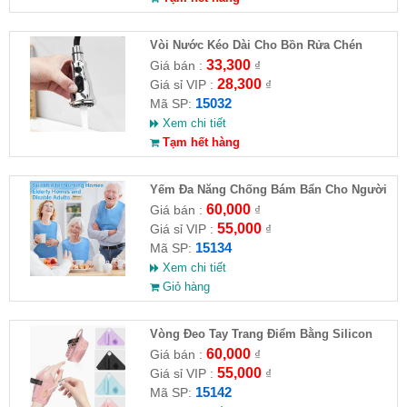
Vòi Nước Kéo Dài Cho Bồn Rửa Chén
33,300
Giá bán :
₫
28,300
Giá sỉ VIP :
₫
15032
Mã SP:
Xem chi tiết
Tạm hết hàng
Yếm Đa Năng Chống Bám Bẩn Cho Người
Cao Tuổi
60,000
Giá bán :
₫
55,000
Giá sỉ VIP :
₫
15134
Mã SP:
Xem chi tiết
Giỏ hàng
Vòng Đeo Tay Trang Điểm Bằng Silicon
60,000
Giá bán :
₫
55,000
Giá sỉ VIP :
₫
15142
Mã SP: