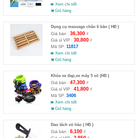
Xem chi tiết
Giỏ hàng
Dụng cụ massage chân 6 bàn ( HĐ )
36,300
Giá bán :
₫
30,800
Giá sỉ VIP :
₫
11817
Mã SP:
Xem chi tiết
Giỏ hàng
Khóa xe đạp,xe máy 5 số (HĐ )
47,300
Giá bán :
₫
41,800
Giá sỉ VIP :
₫
3406
Mã SP:
Xem chi tiết
Giỏ hàng
Dao tách vỏ hào ( HĐ )
6,100
Giá bán :
₫
3,850