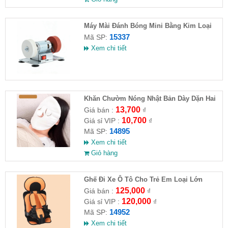
Máy Mài Đánh Bóng Mini Bằng Kim Loại
15337
Mã SP:
Xem chi tiết
Khăn Chườm Nóng Nhật Bản Dày Dặn Hai
Lớp
13,700
Giá bán :
₫
10,700
Giá sỉ VIP :
₫
14895
Mã SP:
Xem chi tiết
Giỏ hàng
Ghế Đi Xe Ô Tô Cho Trẻ Em Loại Lớn
56x24x36
125,000
Giá bán :
₫
120,000
Giá sỉ VIP :
₫
14952
Mã SP:
Xem chi tiết