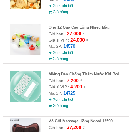
Xem chi tiết
Giỏ hàng
Ống 12 Quả Cầu Lông Nhiều Màu
27,000
Giá bán :
₫
24,000
Giá sỉ VIP :
₫
14570
Mã SP:
Xem chi tiết
Giỏ hàng
Miếng Dán Chống Thấm Nước Khi Bơi
7,200
Giá bán :
₫
4,200
Giá sỉ VIP :
₫
14725
Mã SP:
Xem chi tiết
Giỏ hàng
Vỏ Gối Massage Hồng Ngoại 13590
37,200
Giá bán :
₫