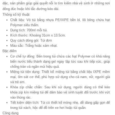
đặc, sản phẩm giúp giải quyết nỗi lo tìm kiếm nhà vệ sinh ở những nơi
đông đúc hoặc khi tắc đường kéo dài.
Thông số kỹ thuật
Chất liệu: Vỏ túi bằng nhựa PE/IXPE bền bỉ, lõi bông chứa hạt
Polymer siêu thấm.
Dung tích: 700ml mỗi túi.
Kích thước: Khoảng 31cm x 13.5cm.
Quy cách đóng gói: Túi đơn
Màu sắc: Trắng hoặc xám nhạt.
Đặc điểm
Cơ chế tự đông: Bên trong túi chứa các hạt Polymer có khả năng
biến nước tiểu thành dạng gel ngay lập tức sau khi tiếp xúc, giúp
chống tràn và ngăn mùi hiệu quả.
Miệng túi tiện dụng: Thiết kế miệng túi bằng chất liệu IXPE mềm
mại, ôm sát cơ thể, phù hợp sử dụng cho cả nam, nữ, người già
và trẻ em.
Khóa zip chắc chắn: Sau khi sử dụng, người dùng có thể kéo
khóa zip kín miệng túi để đảm bảo vệ sinh tuyệt đối trước khi vứt
vào thùng rác.
Tiết kiệm diện tích: Túi có thiết kế mỏng nhẹ, dễ dàng gấp gọn để
trong túi xách, hộc để đồ trên xe hơi hoặc túi quần.
Công dụng