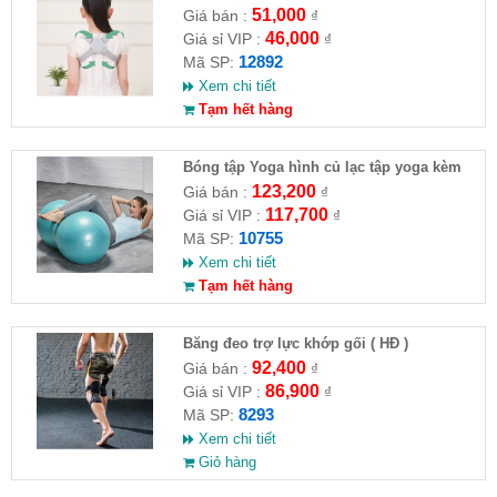
51,000
Giá bán :
₫
46,000
Giá sỉ VIP :
₫
12892
Mã SP:
Xem chi tiết
Tạm hết hàng
Bóng tập Yoga hình củ lạc tập yoga kèm
bơm ( HĐ )
123,200
Giá bán :
₫
117,700
Giá sỉ VIP :
₫
10755
Mã SP:
Xem chi tiết
Tạm hết hàng
Băng đeo trợ lực khớp gối ( HĐ )
92,400
Giá bán :
₫
86,900
Giá sỉ VIP :
₫
8293
Mã SP:
Xem chi tiết
Giỏ hàng