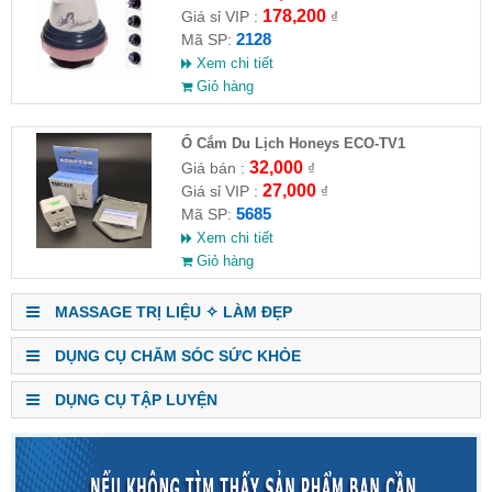
178,200
Giá sỉ VIP :
₫
2128
Mã SP:
Xem chi tiết
Giỏ hàng
Ổ Cắm Du Lịch Honeys ECO-TV1
32,000
Giá bán :
₫
27,000
Giá sỉ VIP :
₫
5685
Mã SP:
Xem chi tiết
Giỏ hàng
MASSAGE TRỊ LIỆU ✧ LÀM ĐẸP
DỤNG CỤ CHĂM SÓC SỨC KHỎE
DỤNG CỤ TẬP LUYỆN