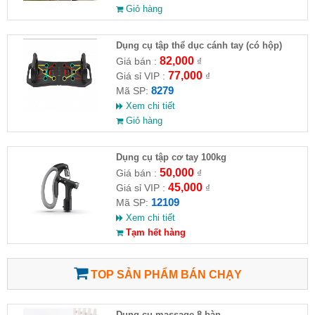
Giỏ hàng
Dụng cụ tập thể dục cánh tay (có hộp)
82,000
Giá bán :
₫
77,000
Giá sỉ VIP :
₫
8279
Mã SP:
Xem chi tiết
Giỏ hàng
Dụng cụ tập cơ tay 100kg
50,000
Giá bán :
₫
45,000
Giá sỉ VIP :
₫
12109
Mã SP:
Xem chi tiết
Tạm hết hàng
TOP SẢN PHẨM BÁN CHẠY
Dụng cụ massage 8 bàn