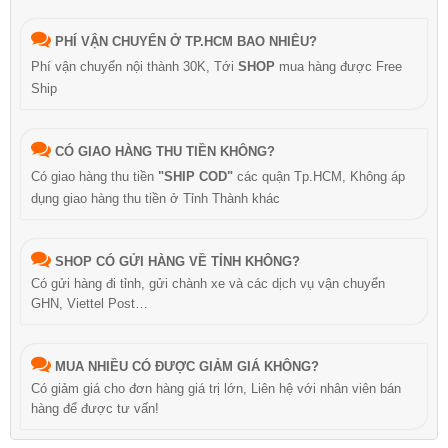
PHÍ VẬN CHUYỂN Ở TP.HCM BAO NHIÊU?
Phí vận chuyển nội thành 30K, Tới
SHOP
mua hàng được Free
Ship
CÓ GIAO HÀNG THU TIỀN KHÔNG?
Có giao hàng thu tiền
"SHIP COD"
các quận Tp.HCM, Không áp
dụng giao hàng thu tiền ở Tỉnh Thành khác
SHOP CÓ GỬI HÀNG VỀ TỈNH KHÔNG?
Có gửi hàng đi tỉnh, gửi chành xe và các dịch vụ vận chuyển
GHN, Viettel Post…
MUA NHIỀU CÓ ĐƯỢC GIẢM GIÁ KHÔNG?
Có giảm giá cho đơn hàng giá trị lớn, Liên hệ với nhân viên bán
hàng để được tư vấn!