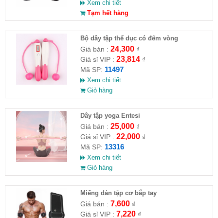
Xem chi tiết
Tạm hết hàng
Bộ dây tập thể dục có đếm vòng
24,300
Giá bán :
₫
23,814
Giá sỉ VIP :
₫
11497
Mã SP:
Xem chi tiết
Giỏ hàng
Dây tập yoga Entesi
25,000
Giá bán :
₫
22,000
Giá sỉ VIP :
₫
13316
Mã SP:
Xem chi tiết
Giỏ hàng
Miếng dán tập cơ bắp tay
7,600
Giá bán :
₫
7,220
Giá sỉ VIP :
₫