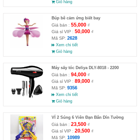
Giỏ hàng
​Búp bê cảm ứng biết bay
55,000
Giá bán :
₫
50,000
Giá sỉ VIP :
₫
2628
Mã SP:
Xem chi tiết
Giỏ hàng
Máy sấy tóc Deliya DLY-8018 - 2200
94,000
Giá bán :
₫
89,000
Giá sỉ VIP :
₫
9356
Mã SP:
Xem chi tiết
Giỏ hàng
VỈ 2 Súng 6 Viên Đạn Bắn Dín Tường
23,500
Giá bán :
₫
20,500
Giá sỉ VIP :
₫
10989
Mã SP: