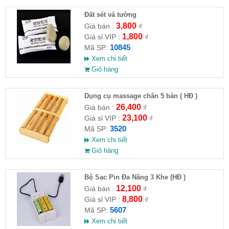
Đất sét vá tường
3,800
Giá bán :
₫
1,800
Giá sỉ VIP :
₫
10845
Mã SP:
Xem chi tiết
Giỏ hàng
Dụng cụ massage chân 5 bàn ( HĐ )
26,400
Giá bán :
₫
23,100
Giá sỉ VIP :
₫
3520
Mã SP:
Xem chi tiết
Giỏ hàng
Bộ Sạc Pin Đa Năng 3 Khe (HĐ )
12,100
Giá bán :
₫
8,800
Giá sỉ VIP :
₫
5607
Mã SP:
Xem chi tiết