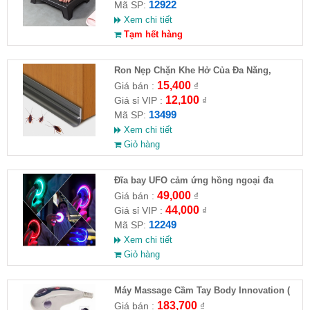
12922
Mã SP:
Xem chi tiết
Tạm hết hàng
Ron Nẹp Chặn Khe Hở Của Đa Năng,
Chống Côn Trùng( HĐ )
15,400
Giá bán :
₫
12,100
Giá sỉ VIP :
₫
13499
Mã SP:
Xem chi tiết
Giỏ hàng
Đĩa bay UFO cảm ứng hồng ngoại đa
chiều tự động bay về
49,000
Giá bán :
₫
44,000
Giá sỉ VIP :
₫
12249
Mã SP:
Xem chi tiết
Giỏ hàng
Máy Massage Cầm Tay Body Innovation (
HĐ )
183,700
Giá bán :
₫