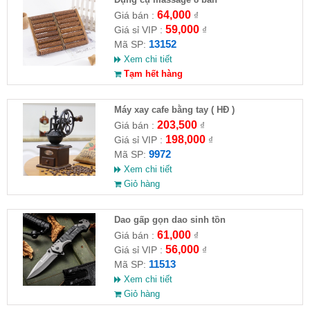
64,000
Giá bán :
₫
59,000
Giá sỉ VIP :
₫
13152
Mã SP:
Xem chi tiết
Tạm hết hàng
Máy xay cafe bằng tay ( HĐ )
203,500
Giá bán :
₫
198,000
Giá sỉ VIP :
₫
9972
Mã SP:
Xem chi tiết
Giỏ hàng
Dao gấp gọn dao sinh tồn
61,000
Giá bán :
₫
56,000
Giá sỉ VIP :
₫
11513
Mã SP:
Xem chi tiết
Giỏ hàng