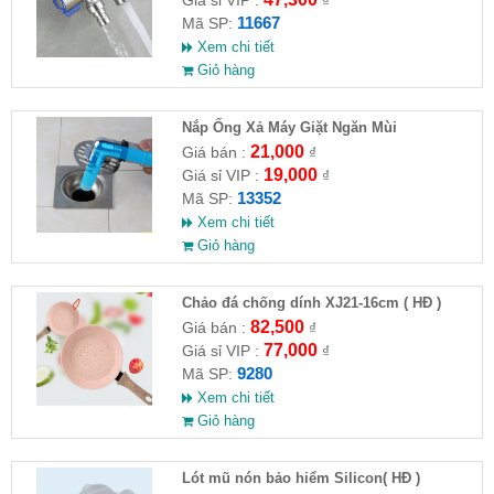
11667
Mã SP:
Xem chi tiết
Giỏ hàng
Nắp Ống Xả Máy Giặt Ngăn Mùi
21,000
Giá bán :
₫
19,000
Giá sỉ VIP :
₫
13352
Mã SP:
Xem chi tiết
Giỏ hàng
Chảo đá chống dính XJ21-16cm ( HĐ )
82,500
Giá bán :
₫
77,000
Giá sỉ VIP :
₫
9280
Mã SP:
Xem chi tiết
Giỏ hàng
Lót mũ nón bảo hiểm Silicon( HĐ )