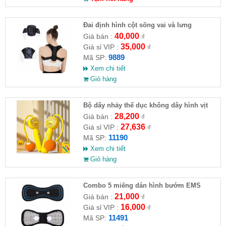
Đai định hình cột sống vai và lưng
40,000
Giá bán :
₫
35,000
Giá sỉ VIP :
₫
9889
Mã SP:
Xem chi tiết
Giỏ hàng
Bộ dây nhảy thể dục không dây hình vịt
28,200
Giá bán :
₫
27,636
Giá sỉ VIP :
₫
11190
Mã SP:
Xem chi tiết
Giỏ hàng
Combo 5 miếng dán hình bướm EMS
21,000
Giá bán :
₫
16,000
Giá sỉ VIP :
₫
11491
Mã SP: