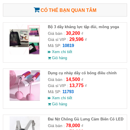
CÓ THỂ BẠN QUAN TÂM
Bộ 3 dây kháng lực tập đùi, mông yoga
30,200
Giá bán :
₫
29,596
Giá sỉ VIP :
₫
10819
Mã SP:
Xem chi tiết
Giỏ hàng
Dụng cụ nhảy dây có bóng điều chỉnh
14,500
Giá bán :
₫
13,775
Giá sỉ VIP :
₫
11793
Mã SP:
Xem chi tiết
Giỏ hàng
Đai Nịt Chống Gù Lưng Cảm Biến Có LED
J-3000
78,000
Giá bán :
₫