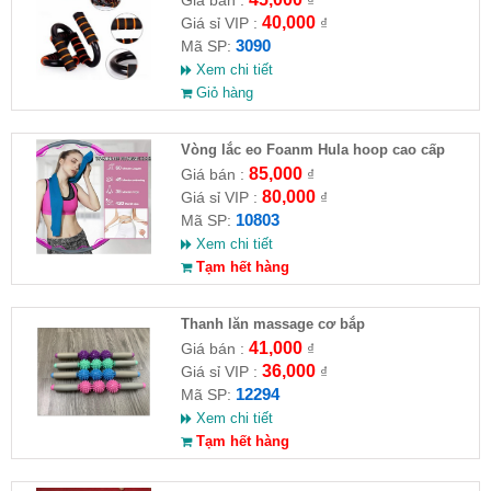
40,000
Giá sỉ VIP :
₫
3090
Mã SP:
Xem chi tiết
Giỏ hàng
Vòng lắc eo Foanm Hula hoop cao cấp
85,000
Giá bán :
₫
80,000
Giá sỉ VIP :
₫
10803
Mã SP:
Xem chi tiết
Tạm hết hàng
Thanh lăn massage cơ bắp
41,000
Giá bán :
₫
36,000
Giá sỉ VIP :
₫
12294
Mã SP:
Xem chi tiết
Tạm hết hàng