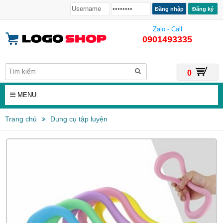
Đăng ký
Zalo - Call
0901493335
0
MENU
Trang chủ
Dụng cụ tập luyện