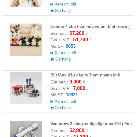
Xem chi tiết
Giỏ hàng
Combo 4 chú tiểu múa võ ôm bình rượu (
HĐ )
57,200
Giá bán :
₫
51,700
Giá sỉ VIP :
₫
9653
Mã SP:
Xem chi tiết
Giỏ hàng
Bút lông dầu đầu to 7mm nhanh khô
9,000
Giá bán :
₫
7,000
Giá sỉ VIP :
₫
10321
Mã SP:
Xem chi tiết
Giỏ hàng
Van nước 2 cổng xả độc lập inox 304 ( Full
VAT )
52,800
Giá bán :
₫
47,300
Giá sỉ VIP :
₫