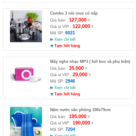
Combo 3 nồi inox có nắp
127,000
Giá bán :
₫
122,000
Giá sỉ VIP :
₫
6021
Mã SP:
Xem chi tiết
Tạm hết hàng
Máy nghe nhạc MP3 ( full box và phụ kiện)
35,000
Giá bán :
₫
29,000
Giá sỉ VIP :
₫
2946
Mã SP:
Xem chi tiết
Tạm hết hàng
Nệm nước văn phòng 190x75cm
195,000
Giá bán :
₫
190,000
Giá sỉ VIP :
₫
7204
Mã SP:
Xem chi tiết