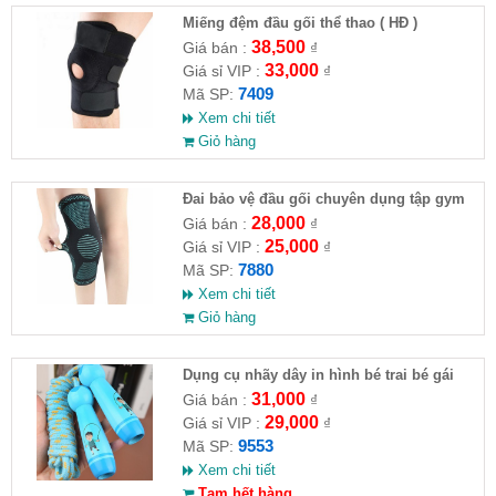
Miếng đệm đầu gối thể thao ( HĐ )
38,500
Giá bán :
₫
33,000
Giá sỉ VIP :
₫
7409
Mã SP:
Xem chi tiết
Giỏ hàng
Đai bảo vệ đầu gối chuyên dụng tập gym
28,000
Giá bán :
₫
25,000
Giá sỉ VIP :
₫
7880
Mã SP:
Xem chi tiết
Giỏ hàng
Dụng cụ nhãy dây in hình bé trai bé gái
31,000
Giá bán :
₫
29,000
Giá sỉ VIP :
₫
9553
Mã SP:
Xem chi tiết
Tạm hết hàng