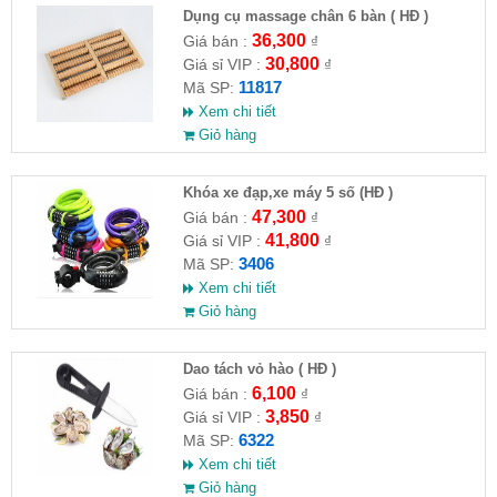
Dụng cụ massage chân 6 bàn ( HĐ )
36,300
Giá bán :
₫
30,800
Giá sỉ VIP :
₫
11817
Mã SP:
Xem chi tiết
Giỏ hàng
Khóa xe đạp,xe máy 5 số (HĐ )
47,300
Giá bán :
₫
41,800
Giá sỉ VIP :
₫
3406
Mã SP:
Xem chi tiết
Giỏ hàng
Dao tách vỏ hào ( HĐ )
6,100
Giá bán :
₫
3,850
Giá sỉ VIP :
₫
6322
Mã SP:
Xem chi tiết
Giỏ hàng