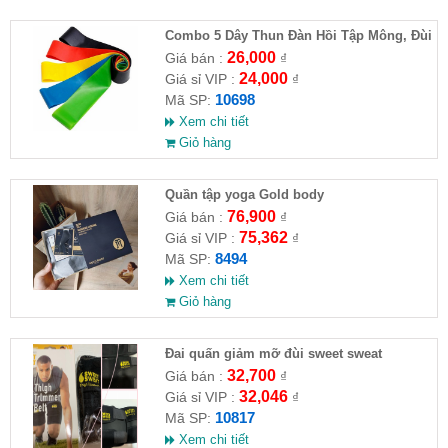
Combo 5 Dây Thun Đàn Hồi Tập Mông, Đùi
(5 Size)
26,000
Giá bán :
₫
24,000
Giá sỉ VIP :
₫
10698
Mã SP:
Xem chi tiết
Giỏ hàng
Quần tập yoga Gold body
76,900
Giá bán :
₫
75,362
Giá sỉ VIP :
₫
8494
Mã SP:
Xem chi tiết
Giỏ hàng
Đai quấn giảm mỡ đùi sweet sweat
32,700
Giá bán :
₫
32,046
Giá sỉ VIP :
₫
10817
Mã SP:
Xem chi tiết