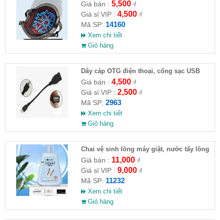
5,500
Giá bán :
₫
4,500
Giá sỉ VIP :
₫
14160
Mã SP:
Xem chi tiết
Giỏ hàng
Dây cáp OTG điện thoại, cổng sạc USB
4,500
Giá bán :
₫
2,500
Giá sỉ VIP :
₫
2963
Mã SP:
Xem chi tiết
Giỏ hàng
Chai vệ sinh lồng máy giặt, nước tẩy lồng
máy giặt CLEANING FLUID
11,000
Giá bán :
₫
9,000
Giá sỉ VIP :
₫
11232
Mã SP:
Xem chi tiết
Giỏ hàng