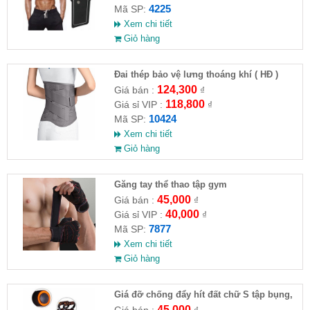
4225
Mã SP:
Xem chi tiết
Giỏ hàng
Đai thép bảo vệ lưng thoáng khí ( HĐ )
124,300
Giá bán :
₫
118,800
Giá sỉ VIP :
₫
10424
Mã SP:
Xem chi tiết
Giỏ hàng
Găng tay thể thao tập gym
45,000
Giá bán :
₫
40,000
Giá sỉ VIP :
₫
7877
Mã SP:
Xem chi tiết
Giỏ hàng
Giá đỡ chống đẩy hít đất chữ S tập bụng,
ngực
45,000
Giá bán :
₫