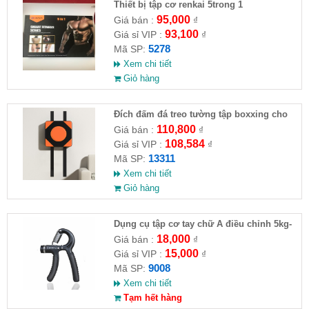
Thiết bị tập cơ renkai 5trong 1
95,000
Giá bán :
₫
93,100
Giá sỉ VIP :
₫
5278
Mã SP:
Xem chi tiết
Giỏ hàng
Đích đấm đá treo tường tập boxxing cho
người lớn và trẻ em
110,800
Giá bán :
₫
108,584
Giá sỉ VIP :
₫
13311
Mã SP:
Xem chi tiết
Giỏ hàng
Dụng cụ tập cơ tay chữ A điều chỉnh 5kg-
60kg
18,000
Giá bán :
₫
15,000
Giá sỉ VIP :
₫
9008
Mã SP:
Xem chi tiết
Tạm hết hàng