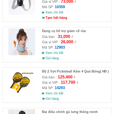
73,000
Giá sỉ VIP :
₫
10359
Mã SP:
Xem chi tiết
Tạm hết hàng
Dụng cụ hổ trợ giảm cổ rùa
31,000
Giá bán :
₫
26,000
Giá sỉ VIP :
₫
12903
Mã SP:
Xem chi tiết
Giỏ hàng
Bộ 2 Vợt Pickleball Kèm 4 Quả Bóng( HĐ )
125,400
Giá bán :
₫
117,700
Giá sỉ VIP :
₫
14293
Mã SP:
Xem chi tiết
Giỏ hàng
Đai điều chỉnh gù lưng thông minh