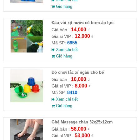
Giỏ hàng
Đầu vòi xịt nước có bơm áp lực
14,000
Giá bán :
₫
12,000
Giá sỉ VIP :
₫
6955
Mã SP:
Xem chi tiết
Giỏ hàng
Đồ chơi lắc xí ngầu cho bé
10,000
Giá bán :
₫
8,000
Giá sỉ VIP :
₫
8410
Mã SP:
Xem chi tiết
Giỏ hàng
Ghế Massage chân 32x25x12cm
58,000
Giá bán :
₫
53,000
Giá sỉ VIP :
₫