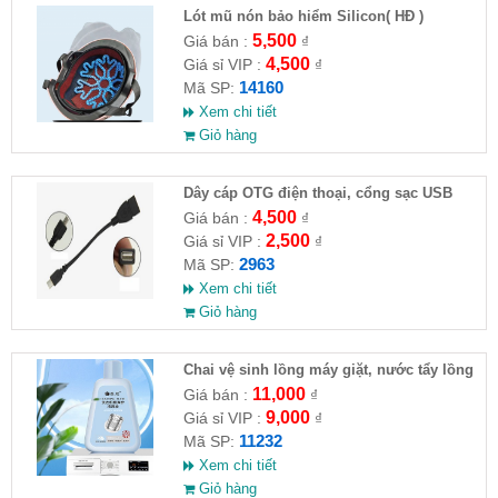
Lót mũ nón bảo hiểm Silicon( HĐ )
5,500
Giá bán :
₫
4,500
Giá sỉ VIP :
₫
14160
Mã SP:
Xem chi tiết
Giỏ hàng
Dây cáp OTG điện thoại, cổng sạc USB
4,500
Giá bán :
₫
2,500
Giá sỉ VIP :
₫
2963
Mã SP:
Xem chi tiết
Giỏ hàng
Chai vệ sinh lồng máy giặt, nước tẩy lồng
máy giặt CLEANING FLUID
11,000
Giá bán :
₫
9,000
Giá sỉ VIP :
₫
11232
Mã SP:
Xem chi tiết
Giỏ hàng