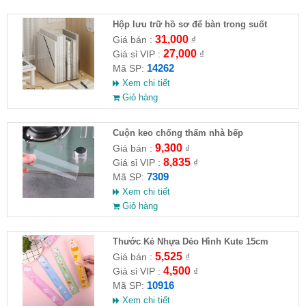
Hộp lưu trữ hồ sơ để bàn trong suốt
31,000
Giá bán :
₫
27,000
Giá sỉ VIP :
₫
14262
Mã SP:
Xem chi tiết
Giỏ hàng
Cuộn keo chống thấm nhà bếp
9,300
Giá bán :
₫
8,835
Giá sỉ VIP :
₫
7309
Mã SP:
Xem chi tiết
Giỏ hàng
Thước Kẻ Nhựa Dẻo Hình Kute 15cm
5,525
Giá bán :
₫
4,500
Giá sỉ VIP :
₫
10916
Mã SP:
Xem chi tiết