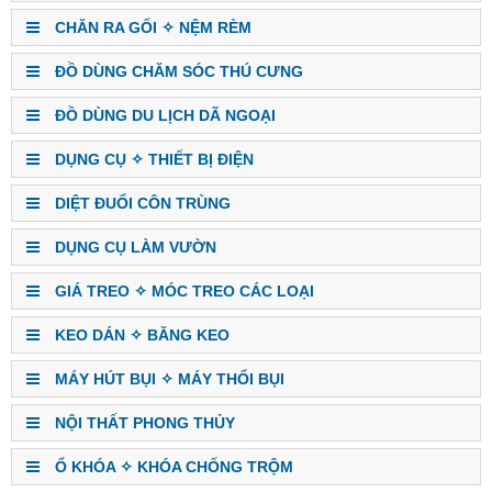
CHĂN RA GỐI ✧ NỆM RÈM
ĐỒ DÙNG CHĂM SÓC THÚ CƯNG
ĐỒ DÙNG DU LỊCH DÃ NGOẠI
DỤNG CỤ ✧ THIẾT BỊ ĐIỆN
DIỆT ĐUỔI CÔN TRÙNG
DỤNG CỤ LÀM VƯỜN
GIÁ TREO ✧ MÓC TREO CÁC LOẠI
KEO DÁN ✧ BĂNG KEO
MÁY HÚT BỤI ✧ MÁY THỔI BỤI
NỘI THẤT PHONG THỦY
Ổ KHÓA ✧ KHÓA CHỐNG TRỘM