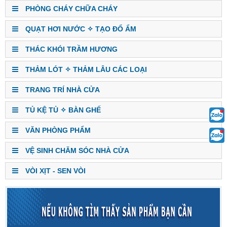
PHÒNG CHÁY CHỮA CHÁY
QUẠT HƠI NƯỚC ✧ TẠO ĐỔ ẨM
THÁC KHÓI TRẦM HƯƠNG
THẢM LÓT ✧ THẢM LÂU CÁC LOẠI
TRANG TRÍ NHÀ CỬA
TỦ KỆ TỦ ✧ BÀN GHẾ
VĂN PHÒNG PHẨM
VỆ SINH CHĂM SÓC NHÀ CỬA
VÒI XỊT - SEN VÒI