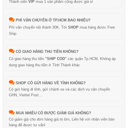
Thành viên
VIP
mua 1 sản phẩm cũng được giá sỉ
PHÍ VẬN CHUYỂN Ở TP.HCM BAO NHIÊU?
Phí vận chuyển nội thành 30K, Tới
SHOP
mua hàng được Free
Ship
CÓ GIAO HÀNG THU TIỀN KHÔNG?
Có giao hàng thu tiền
"SHIP COD"
các quận Tp.HCM, Không áp
dụng giao hàng thu tiền ở Tỉnh Thành khác
SHOP CÓ GỬI HÀNG VỀ TỈNH KHÔNG?
Có gửi hàng đi tỉnh, gửi chành xe và các dịch vụ vận chuyển
GHN, Viettel Post…
MUA NHIỀU CÓ ĐƯỢC GIẢM GIÁ KHÔNG?
Có giảm giá cho đơn hàng giá trị lớn, Liên hệ với nhân viên bán
hàng để được tư vấn!