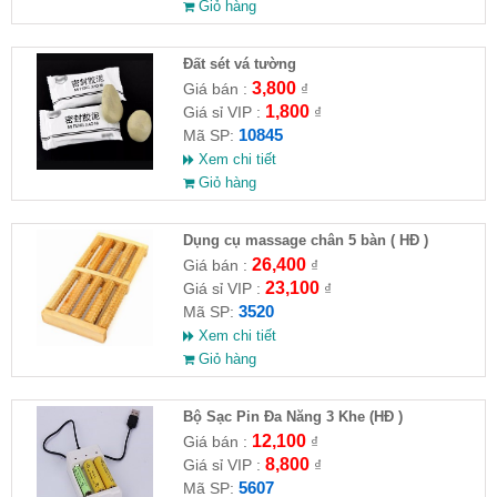
Giỏ hàng
Đất sét vá tường
3,800
Giá bán :
₫
1,800
Giá sỉ VIP :
₫
10845
Mã SP:
Xem chi tiết
Giỏ hàng
Dụng cụ massage chân 5 bàn ( HĐ )
26,400
Giá bán :
₫
23,100
Giá sỉ VIP :
₫
3520
Mã SP:
Xem chi tiết
Giỏ hàng
Bộ Sạc Pin Đa Năng 3 Khe (HĐ )
12,100
Giá bán :
₫
8,800
Giá sỉ VIP :
₫
5607
Mã SP: