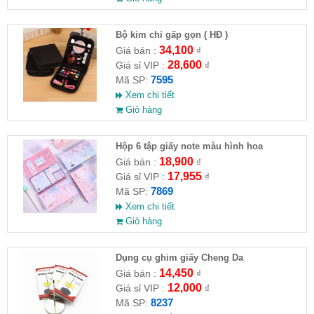
Bộ kim chỉ gấp gọn ( HĐ )
34,100
Giá bán :
₫
28,600
Giá sỉ VIP :
₫
7595
Mã SP:
Xem chi tiết
Giỏ hàng
Hộp 6 tập giấy note màu hình hoa
18,900
Giá bán :
₫
17,955
Giá sỉ VIP :
₫
7869
Mã SP:
Xem chi tiết
Giỏ hàng
Dụng cụ ghim giấy Cheng Da
14,450
Giá bán :
₫
12,000
Giá sỉ VIP :
₫
8237
Mã SP: