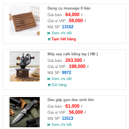
Dụng cụ massage 8 bàn
64,000
Giá bán :
₫
59,000
Giá sỉ VIP :
₫
13152
Mã SP:
Xem chi tiết
Tạm hết hàng
Máy xay cafe bằng tay ( HĐ )
203,500
Giá bán :
₫
198,000
Giá sỉ VIP :
₫
9972
Mã SP:
Xem chi tiết
Giỏ hàng
Dao gấp gọn dao sinh tồn
61,000
Giá bán :
₫
56,000
Giá sỉ VIP :
₫
11513
Mã SP:
Xem chi tiết