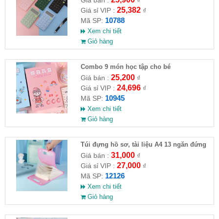
25,382
Giá sỉ VIP :
₫
10788
Mã SP:
Xem chi tiết
Giỏ hàng
Combo 9 món học tập cho bé
25,200
Giá bán :
₫
24,696
Giá sỉ VIP :
₫
10945
Mã SP:
Xem chi tiết
Giỏ hàng
Túi đựng hồ sơ, tài liệu A4 13 ngăn đứng
31,000
Giá bán :
₫
27,000
Giá sỉ VIP :
₫
12126
Mã SP:
Xem chi tiết
Giỏ hàng