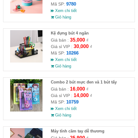
9780
Mã SP:
Xem chi tiết
Giỏ hàng
Kệ đựng bút 4 ngăn
35,000
Giá bán :
₫
30,000
Giá sỉ VIP :
₫
10266
Mã SP:
Xem chi tiết
Giỏ hàng
Combo 2 bút mực đen và 1 bút tẩy
16,000
Giá bán :
₫
14,000
Giá sỉ VIP :
₫
10759
Mã SP:
Xem chi tiết
Giỏ hàng
Máy tính cầm tay dễ thương
25,900
Giá bán :
₫