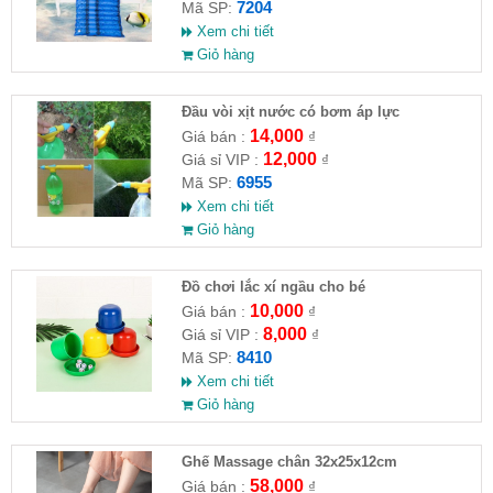
7204
Mã SP:
Xem chi tiết
Giỏ hàng
Đầu vòi xịt nước có bơm áp lực
14,000
Giá bán :
₫
12,000
Giá sỉ VIP :
₫
6955
Mã SP:
Xem chi tiết
Giỏ hàng
Đồ chơi lắc xí ngầu cho bé
10,000
Giá bán :
₫
8,000
Giá sỉ VIP :
₫
8410
Mã SP:
Xem chi tiết
Giỏ hàng
Ghế Massage chân 32x25x12cm
58,000
Giá bán :
₫