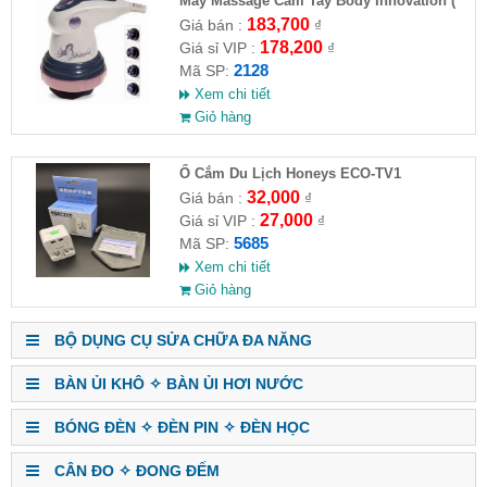
Máy Massage Cầm Tay Body Innovation (
HĐ )
183,700
Giá bán :
₫
178,200
Giá sỉ VIP :
₫
2128
Mã SP:
Xem chi tiết
Giỏ hàng
Ổ Cắm Du Lịch Honeys ECO-TV1
32,000
Giá bán :
₫
27,000
Giá sỉ VIP :
₫
5685
Mã SP:
Xem chi tiết
Giỏ hàng
BỘ DỤNG CỤ SỬA CHỮA ĐA NĂNG
BÀN ỦI KHÔ ✧ BÀN ỦI HƠI NƯỚC
BÓNG ĐÈN ✧ ĐÈN PIN ✧ ĐÈN HỌC
CÂN ĐO ✧ ĐONG ĐẾM