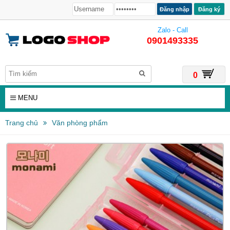
Đăng ký
Zalo - Call
0901493335
0
MENU
Trang chủ
Văn phòng phẩm