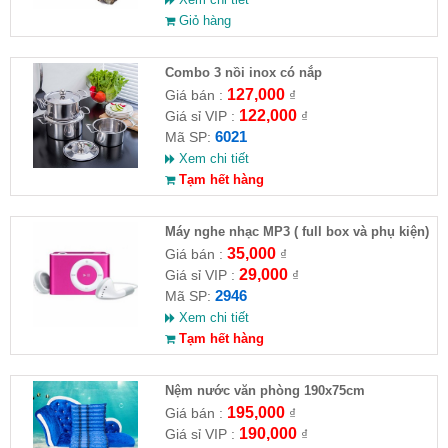
Giỏ hàng
Combo 3 nồi inox có nắp
127,000
Giá bán :
₫
122,000
Giá sỉ VIP :
₫
6021
Mã SP:
Xem chi tiết
Tạm hết hàng
Máy nghe nhạc MP3 ( full box và phụ kiện)
35,000
Giá bán :
₫
29,000
Giá sỉ VIP :
₫
2946
Mã SP:
Xem chi tiết
Tạm hết hàng
Nệm nước văn phòng 190x75cm
195,000
Giá bán :
₫
190,000
Giá sỉ VIP :
₫