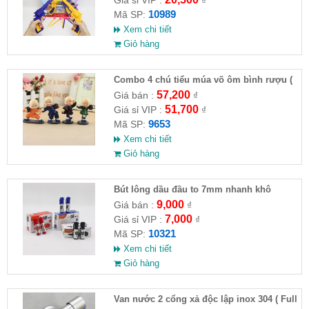
10989
Mã SP:
Xem chi tiết
Giỏ hàng
Combo 4 chú tiểu múa võ ôm bình rượu (
HĐ )
57,200
Giá bán :
₫
51,700
Giá sỉ VIP :
₫
9653
Mã SP:
Xem chi tiết
Giỏ hàng
Bút lông dầu đầu to 7mm nhanh khô
9,000
Giá bán :
₫
7,000
Giá sỉ VIP :
₫
10321
Mã SP:
Xem chi tiết
Giỏ hàng
Van nước 2 cổng xả độc lập inox 304 ( Full