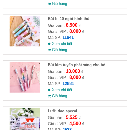
Giỏ hàng
Bút bi 10 ngòi hình thú
8,500
Giá bán :
₫
8,000
Giá sỉ VIP :
₫
11641
Mã SP:
Xem chi tiết
Giỏ hàng
Bút kim tuyến phát sáng cho bé
10,000
Giá bán :
₫
8,000
Giá sỉ VIP :
₫
12881
Mã SP:
Xem chi tiết
Giỏ hàng
Lưỡi dao specal
5,525
Giá bán :
₫
4,500
Giá sỉ VIP :
₫
4523
Mã SP: