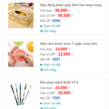
Hộp đựng khăn giấy đính hạt sang trọng
(HĐ )
66,000
Giá bán :
₫
60,500
Giá sỉ VIP :
₫
8164
Mã SP:
Xem chi tiết
Giỏ hàng
Hộp chia thuốc mini 7 ngăn xoay tròn
14,000
Giá bán :
₫
12,000
Giá sỉ VIP :
₫
4337
Mã SP:
Xem chi tiết
Giỏ hàng
Bút quay nghệ thuật V7.0
23,000
Giá bán :
₫
20,000
Giá sỉ VIP :
₫
7397
Mã SP:
Xem chi tiết
Giỏ hàng