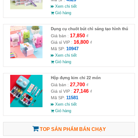
Xem chi tiết
Giỏ hàng
Dụng cụ chuốt bút chì sáng tạo hình thú
8x4x5cm
17,850
Giá bán :
₫
16,800
Giá sỉ VIP :
₫
10947
Mã SP:
Xem chi tiết
Giỏ hàng
Hộp đựng kim chỉ 22 món
27,700
Giá bán :
₫
27,146
Giá sỉ VIP :
₫
11581
Mã SP:
Xem chi tiết
Giỏ hàng
TOP SẢN PHẨM BÁN CHẠY