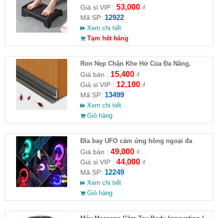
53,000
Giá sỉ VIP :
₫
12922
Mã SP:
Xem chi tiết
Tạm hết hàng
Ron Nẹp Chặn Khe Hở Của Đa Năng,
Chống Côn Trùng( HĐ )
15,400
Giá bán :
₫
12,100
Giá sỉ VIP :
₫
13499
Mã SP:
Xem chi tiết
Giỏ hàng
Đĩa bay UFO cảm ứng hồng ngoại đa
chiều tự động bay về
49,000
Giá bán :
₫
44,000
Giá sỉ VIP :
₫
12249
Mã SP:
Xem chi tiết
Giỏ hàng