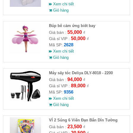
Xem chi tiết
Giỏ hàng
​Búp bê cảm ứng biết bay
55,000
Giá bán :
₫
50,000
Giá sỉ VIP :
₫
2628
Mã SP:
Xem chi tiết
Giỏ hàng
Máy sấy tóc Deliya DLY-8018 - 2200
94,000
Giá bán :
₫
89,000
Giá sỉ VIP :
₫
9356
Mã SP:
Xem chi tiết
Giỏ hàng
VỈ 2 Súng 6 Viên Đạn Bắn Dín Tường
23,500
Giá bán :
₫
20,500
Giá sỉ VIP :
₫