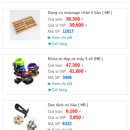
Dụng cụ massage chân 6 bàn ( HĐ )
36,300
Giá bán :
₫
30,800
Giá sỉ VIP :
₫
11817
Mã SP:
Xem chi tiết
Giỏ hàng
Khóa xe đạp,xe máy 5 số (HĐ )
47,300
Giá bán :
₫
41,800
Giá sỉ VIP :
₫
3406
Mã SP:
Xem chi tiết
Giỏ hàng
Dao tách vỏ hào ( HĐ )
6,100
Giá bán :
₫
3,850
Giá sỉ VIP :
₫
6322
Mã SP:
Xem chi tiết