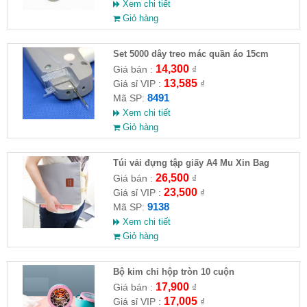
Xem chi tiết
Giỏ hàng
Set 5000 dây treo mác quần áo 15cm
14,300
Giá bán :
₫
13,585
Giá sỉ VIP :
₫
8491
Mã SP:
Xem chi tiết
Giỏ hàng
Túi vải đựng tập giấy A4 Mu Xin Bag
26,500
Giá bán :
₫
23,500
Giá sỉ VIP :
₫
9138
Mã SP:
Xem chi tiết
Giỏ hàng
Bộ kim chỉ hộp tròn 10 cuộn
17,900
Giá bán :
₫
17,005
Giá sỉ VIP :
₫