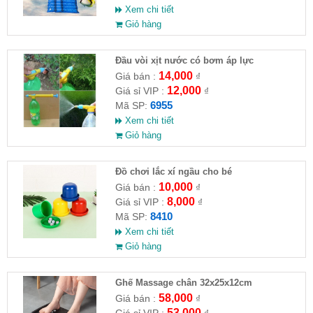
Xem chi tiết
Giỏ hàng
Đầu vòi xịt nước có bơm áp lực
14,000
Giá bán :
₫
12,000
Giá sỉ VIP :
₫
6955
Mã SP:
Xem chi tiết
Giỏ hàng
Đồ chơi lắc xí ngầu cho bé
10,000
Giá bán :
₫
8,000
Giá sỉ VIP :
₫
8410
Mã SP:
Xem chi tiết
Giỏ hàng
Ghế Massage chân 32x25x12cm
58,000
Giá bán :
₫
53,000
Giá sỉ VIP :
₫