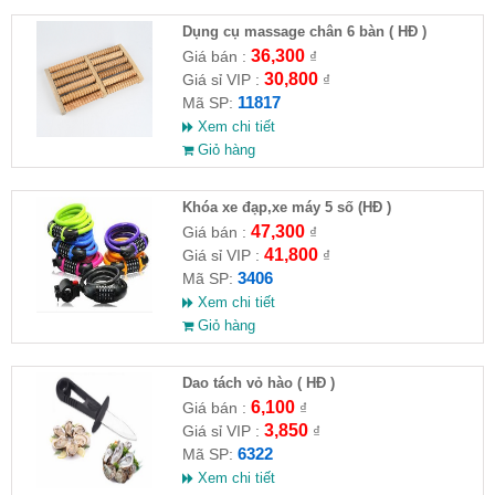
Dụng cụ massage chân 6 bàn ( HĐ )
36,300
Giá bán :
₫
30,800
Giá sỉ VIP :
₫
11817
Mã SP:
Xem chi tiết
Giỏ hàng
Khóa xe đạp,xe máy 5 số (HĐ )
47,300
Giá bán :
₫
41,800
Giá sỉ VIP :
₫
3406
Mã SP:
Xem chi tiết
Giỏ hàng
Dao tách vỏ hào ( HĐ )
6,100
Giá bán :
₫
3,850
Giá sỉ VIP :
₫
6322
Mã SP:
Xem chi tiết