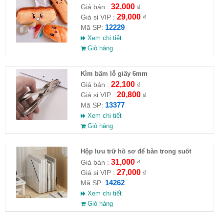
32,000
Giá bán :
₫
29,000
Giá sỉ VIP :
₫
12229
Mã SP:
Xem chi tiết
Giỏ hàng
Kìm bấm lỗ giấy 6mm
22,100
Giá bán :
₫
20,800
Giá sỉ VIP :
₫
13377
Mã SP:
Xem chi tiết
Giỏ hàng
Hộp lưu trữ hồ sơ để bàn trong suốt
31,000
Giá bán :
₫
27,000
Giá sỉ VIP :
₫
14262
Mã SP:
Xem chi tiết
Giỏ hàng