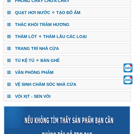
PHÒNG CHÁY CHỮA CHÁY
QUẠT HƠI NƯỚC ✧ TẠO ĐỔ ẨM
THÁC KHÓI TRẦM HƯƠNG
THẢM LÓT ✧ THẢM LÂU CÁC LOẠI
TRANG TRÍ NHÀ CỬA
TỦ KỆ TỦ ✧ BÀN GHẾ
VĂN PHÒNG PHẨM
VỆ SINH CHĂM SÓC NHÀ CỬA
VÒI XỊT - SEN VÒI