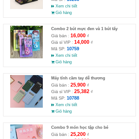
Xem chi tiết
Giỏ hàng
Combo 2 bút mực đen và 1 bút tẩy
16,000
Giá bán :
₫
14,000
Giá sỉ VIP :
₫
10759
Mã SP:
Xem chi tiết
Giỏ hàng
Máy tính cầm tay dễ thương
25,900
Giá bán :
₫
25,382
Giá sỉ VIP :
₫
10788
Mã SP:
Xem chi tiết
Giỏ hàng
Combo 9 món học tập cho bé
25,200
Giá bán :
₫