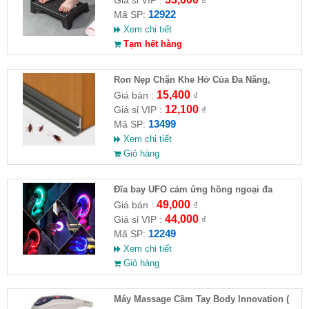
12922
Mã SP:
Xem chi tiết
Tạm hết hàng
Ron Nẹp Chặn Khe Hở Của Đa Năng,
Chống Côn Trùng( HĐ )
15,400
Giá bán :
₫
12,100
Giá sỉ VIP :
₫
13499
Mã SP:
Xem chi tiết
Giỏ hàng
Đĩa bay UFO cảm ứng hồng ngoại đa
chiều tự động bay về
49,000
Giá bán :
₫
44,000
Giá sỉ VIP :
₫
12249
Mã SP:
Xem chi tiết
Giỏ hàng
Máy Massage Cầm Tay Body Innovation (