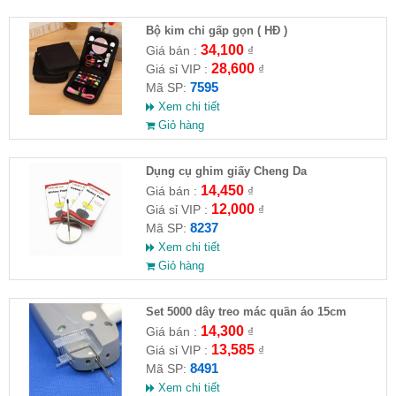
Bộ kim chỉ gấp gọn ( HĐ )
34,100
Giá bán :
₫
28,600
Giá sỉ VIP :
₫
7595
Mã SP:
Xem chi tiết
Giỏ hàng
Dụng cụ ghim giấy Cheng Da
14,450
Giá bán :
₫
12,000
Giá sỉ VIP :
₫
8237
Mã SP:
Xem chi tiết
Giỏ hàng
Set 5000 dây treo mác quần áo 15cm
14,300
Giá bán :
₫
13,585
Giá sỉ VIP :
₫
8491
Mã SP:
Xem chi tiết