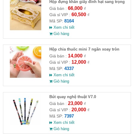
Hộp đựng khăn giấy đính hạt sang trọng
(HĐ )
66,000
Giá bán :
₫
60,500
Giá sỉ VIP :
₫
8164
Mã SP:
Xem chi tiết
Giỏ hàng
Hộp chia thuốc mini 7 ngăn xoay tròn
14,000
Giá bán :
₫
12,000
Giá sỉ VIP :
₫
4337
Mã SP:
Xem chi tiết
Giỏ hàng
Bút quay nghệ thuật V7.0
23,000
Giá bán :
₫
20,000
Giá sỉ VIP :
₫
7397
Mã SP:
Xem chi tiết
Giỏ hàng