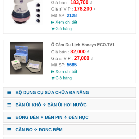
HĐ )
183,700
Giá bán :
₫
178,200
Giá sỉ VIP :
₫
2128
Mã SP:
Xem chi tiết
Giỏ hàng
Ổ Cắm Du Lịch Honeys ECO-TV1
32,000
Giá bán :
₫
27,000
Giá sỉ VIP :
₫
5685
Mã SP:
Xem chi tiết
Giỏ hàng
BỘ DỤNG CỤ SỬA CHỮA ĐA NĂNG
BÀN ỦI KHÔ ✧ BÀN ỦI HƠI NƯỚC
BÓNG ĐÈN ✧ ĐÈN PIN ✧ ĐÈN HỌC
CÂN ĐO ✧ ĐONG ĐẾM