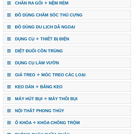
CHĂN RA GỐI ✧ NỆM RÈM
ĐỒ DÙNG CHĂM SÓC THÚ CƯNG
ĐỒ DÙNG DU LỊCH DÃ NGOẠI
DỤNG CỤ ✧ THIẾT BỊ ĐIỆN
DIỆT ĐUỔI CÔN TRÙNG
DỤNG CỤ LÀM VƯỜN
GIÁ TREO ✧ MÓC TREO CÁC LOẠI
KEO DÁN ✧ BĂNG KEO
MÁY HÚT BỤI ✧ MÁY THỔI BỤI
NỘI THẤT PHONG THỦY
Ổ KHÓA ✧ KHÓA CHỐNG TRỘM