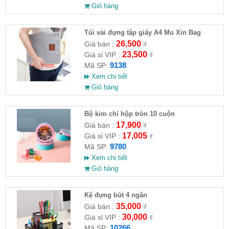
Giỏ hàng
Túi vải đựng tập giấy A4 Mu Xin Bag
26,500
Giá bán :
₫
23,500
Giá sỉ VIP :
₫
9138
Mã SP:
Xem chi tiết
Giỏ hàng
Bộ kim chỉ hộp tròn 10 cuộn
17,900
Giá bán :
₫
17,005
Giá sỉ VIP :
₫
9780
Mã SP:
Xem chi tiết
Giỏ hàng
Kệ đựng bút 4 ngăn
35,000
Giá bán :
₫
30,000
Giá sỉ VIP :
₫
10266
Mã SP: