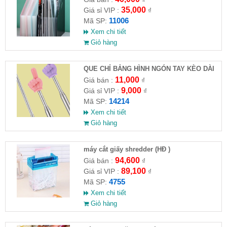
35,000
Giá sỉ VIP :
₫
11006
Mã SP:
Xem chi tiết
Giỏ hàng
QUE CHỈ BẢNG HÌNH NGÓN TAY KÈO DÀI
68CM
11,000
Giá bán :
₫
9,000
Giá sỉ VIP :
₫
14214
Mã SP:
Xem chi tiết
Giỏ hàng
máy cắt giấy shredder (HĐ )
94,600
Giá bán :
₫
89,100
Giá sỉ VIP :
₫
4755
Mã SP:
Xem chi tiết
Giỏ hàng