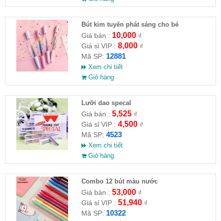
Bút kim tuyến phát sáng cho bé
10,000
Giá bán :
₫
8,000
Giá sỉ VIP :
₫
12881
Mã SP:
Xem chi tiết
Giỏ hàng
Lưỡi dao specal
5,525
Giá bán :
₫
4,500
Giá sỉ VIP :
₫
4523
Mã SP:
Xem chi tiết
Giỏ hàng
Combo 12 bút màu nước
53,000
Giá bán :
₫
51,940
Giá sỉ VIP :
₫
10322
Mã SP: