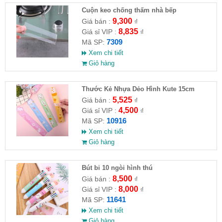
Cuộn keo chống thấm nhà bếp
9,300
Giá bán :
₫
8,835
Giá sỉ VIP :
₫
7309
Mã SP:
Xem chi tiết
Giỏ hàng
Thước Kẻ Nhựa Dẻo Hình Kute 15cm
5,525
Giá bán :
₫
4,500
Giá sỉ VIP :
₫
10916
Mã SP:
Xem chi tiết
Giỏ hàng
Bút bi 10 ngòi hình thú
8,500
Giá bán :
₫
8,000
Giá sỉ VIP :
₫
11641
Mã SP:
Xem chi tiết
Giỏ hàng