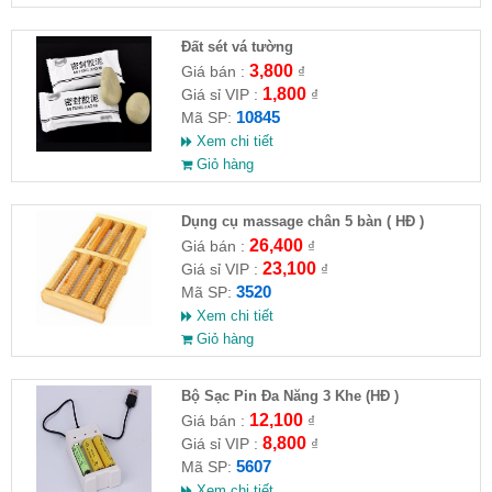
Đất sét vá tường
3,800
Giá bán :
₫
1,800
Giá sỉ VIP :
₫
10845
Mã SP:
Xem chi tiết
Giỏ hàng
Dụng cụ massage chân 5 bàn ( HĐ )
26,400
Giá bán :
₫
23,100
Giá sỉ VIP :
₫
3520
Mã SP:
Xem chi tiết
Giỏ hàng
Bộ Sạc Pin Đa Năng 3 Khe (HĐ )
12,100
Giá bán :
₫
8,800
Giá sỉ VIP :
₫
5607
Mã SP:
Xem chi tiết