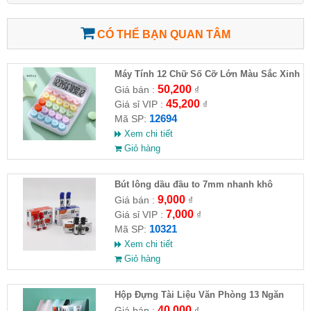
CÓ THỂ BẠN QUAN TÂM
Máy Tính 12 Chữ Số Cỡ Lớn Màu Sắc Xinh
Xắn
50,200
Giá bán :
₫
45,200
Giá sỉ VIP :
₫
12694
Mã SP:
Xem chi tiết
Giỏ hàng
Bút lông dầu đầu to 7mm nhanh khô
9,000
Giá bán :
₫
7,000
Giá sỉ VIP :
₫
10321
Mã SP:
Xem chi tiết
Giỏ hàng
Hộp Đựng Tài Liệu Văn Phòng 13 Ngăn
40,000
Giá bán :
₫