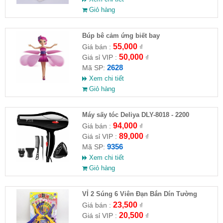
Giỏ hàng
​Búp bê cảm ứng biết bay
55,000
Giá bán :
₫
50,000
Giá sỉ VIP :
₫
2628
Mã SP:
Xem chi tiết
Giỏ hàng
Máy sấy tóc Deliya DLY-8018 - 2200
94,000
Giá bán :
₫
89,000
Giá sỉ VIP :
₫
9356
Mã SP:
Xem chi tiết
Giỏ hàng
VỈ 2 Súng 6 Viên Đạn Bắn Dín Tường
23,500
Giá bán :
₫
20,500
Giá sỉ VIP :
₫