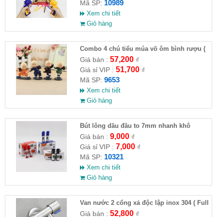
10989
Mã SP:
Xem chi tiết
Giỏ hàng
Combo 4 chú tiểu múa võ ôm bình rượu (
HĐ )
57,200
Giá bán :
₫
51,700
Giá sỉ VIP :
₫
9653
Mã SP:
Xem chi tiết
Giỏ hàng
Bút lông dầu đầu to 7mm nhanh khô
9,000
Giá bán :
₫
7,000
Giá sỉ VIP :
₫
10321
Mã SP:
Xem chi tiết
Giỏ hàng
Van nước 2 cổng xả độc lập inox 304 ( Full
VAT )
52,800
Giá bán :
₫