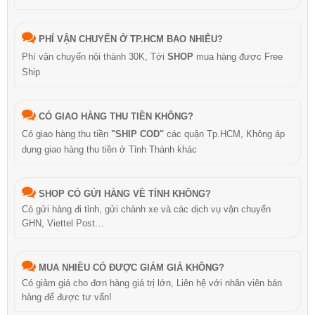
PHÍ VẬN CHUYỂN Ở TP.HCM BAO NHIÊU?
Phí vận chuyển nội thành 30K, Tới
SHOP
mua hàng được Free
Ship
CÓ GIAO HÀNG THU TIỀN KHÔNG?
Có giao hàng thu tiền
"SHIP COD"
các quận Tp.HCM, Không áp
dụng giao hàng thu tiền ở Tỉnh Thành khác
SHOP CÓ GỬI HÀNG VỀ TỈNH KHÔNG?
Có gửi hàng đi tỉnh, gửi chành xe và các dịch vụ vận chuyển
GHN, Viettel Post…
MUA NHIỀU CÓ ĐƯỢC GIẢM GIÁ KHÔNG?
Có giảm giá cho đơn hàng giá trị lớn, Liên hệ với nhân viên bán
hàng để được tư vấn!