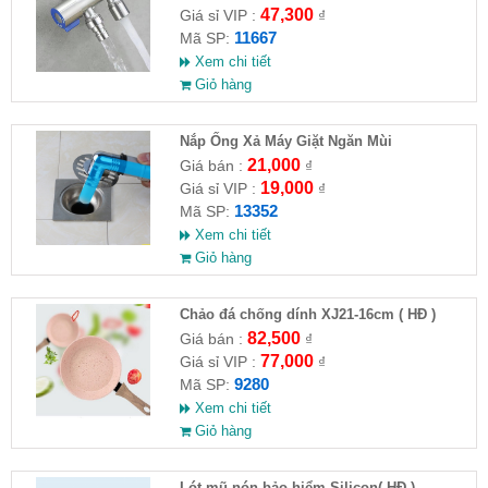
47,300
Giá sỉ VIP :
₫
11667
Mã SP:
Xem chi tiết
Giỏ hàng
Nắp Ống Xả Máy Giặt Ngăn Mùi
21,000
Giá bán :
₫
19,000
Giá sỉ VIP :
₫
13352
Mã SP:
Xem chi tiết
Giỏ hàng
Chảo đá chống dính XJ21-16cm ( HĐ )
82,500
Giá bán :
₫
77,000
Giá sỉ VIP :
₫
9280
Mã SP:
Xem chi tiết
Giỏ hàng
Lót mũ nón bảo hiểm Silicon( HĐ )