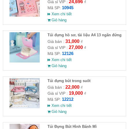
24,696
Giá sỉ VIP :
₫
10945
Mã SP:
Xem chi tiết
Giỏ hàng
Túi đựng hồ sơ, tài liệu A4 13 ngăn đứng
31,000
Giá bán :
₫
27,000
Giá sỉ VIP :
₫
12126
Mã SP:
Xem chi tiết
Giỏ hàng
Túi đựng bút trong suốt
22,000
Giá bán :
₫
19,000
Giá sỉ VIP :
₫
12212
Mã SP:
Xem chi tiết
Giỏ hàng
Túi Đựng Bút Hình Bánh Mì