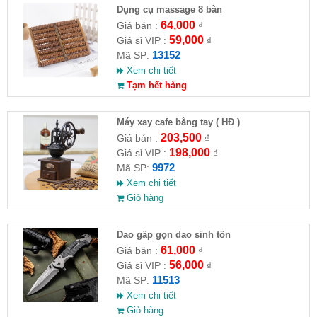
Dụng cụ massage 8 bàn
64,000
Giá bán :
₫
59,000
Giá sỉ VIP :
₫
13152
Mã SP:
Xem chi tiết
Tạm hết hàng
Máy xay cafe bằng tay ( HĐ )
203,500
Giá bán :
₫
198,000
Giá sỉ VIP :
₫
9972
Mã SP:
Xem chi tiết
Giỏ hàng
Dao gấp gọn dao sinh tồn
61,000
Giá bán :
₫
56,000
Giá sỉ VIP :
₫
11513
Mã SP:
Xem chi tiết
Giỏ hàng