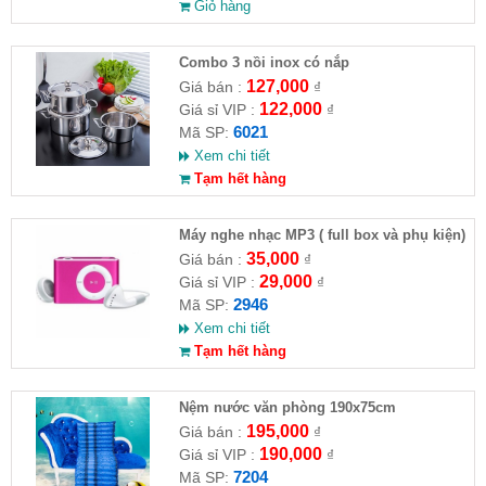
Giỏ hàng
Combo 3 nồi inox có nắp
127,000
Giá bán :
₫
122,000
Giá sỉ VIP :
₫
6021
Mã SP:
Xem chi tiết
Tạm hết hàng
Máy nghe nhạc MP3 ( full box và phụ kiện)
35,000
Giá bán :
₫
29,000
Giá sỉ VIP :
₫
2946
Mã SP:
Xem chi tiết
Tạm hết hàng
Nệm nước văn phòng 190x75cm
195,000
Giá bán :
₫
190,000
Giá sỉ VIP :
₫
7204
Mã SP: