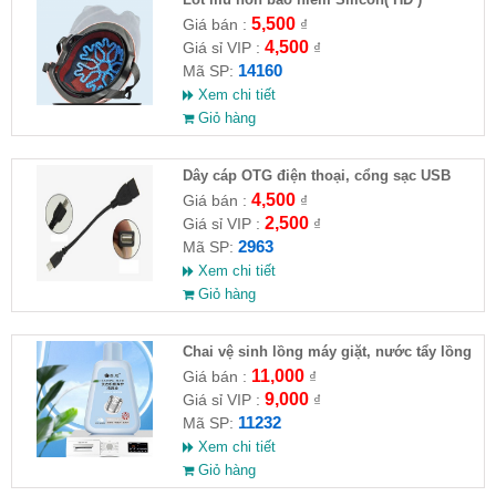
5,500
Giá bán :
₫
4,500
Giá sỉ VIP :
₫
14160
Mã SP:
Xem chi tiết
Giỏ hàng
Dây cáp OTG điện thoại, cổng sạc USB
4,500
Giá bán :
₫
2,500
Giá sỉ VIP :
₫
2963
Mã SP:
Xem chi tiết
Giỏ hàng
Chai vệ sinh lồng máy giặt, nước tẩy lồng
máy giặt CLEANING FLUID
11,000
Giá bán :
₫
9,000
Giá sỉ VIP :
₫
11232
Mã SP:
Xem chi tiết
Giỏ hàng