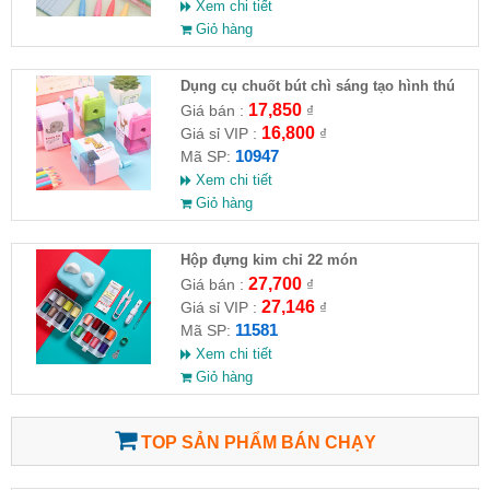
Xem chi tiết
Giỏ hàng
Dụng cụ chuốt bút chì sáng tạo hình thú
8x4x5cm
17,850
Giá bán :
₫
16,800
Giá sỉ VIP :
₫
10947
Mã SP:
Xem chi tiết
Giỏ hàng
Hộp đựng kim chỉ 22 món
27,700
Giá bán :
₫
27,146
Giá sỉ VIP :
₫
11581
Mã SP:
Xem chi tiết
Giỏ hàng
TOP SẢN PHẨM BÁN CHẠY