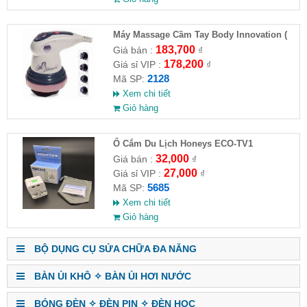
Máy Massage Cầm Tay Body Innovation (
HĐ )
183,700
Giá bán :
₫
178,200
Giá sỉ VIP :
₫
2128
Mã SP:
Xem chi tiết
Giỏ hàng
Ổ Cắm Du Lịch Honeys ECO-TV1
32,000
Giá bán :
₫
27,000
Giá sỉ VIP :
₫
5685
Mã SP:
Xem chi tiết
Giỏ hàng
BỘ DỤNG CỤ SỬA CHỮA ĐA NĂNG
BÀN ỦI KHÔ ✧ BÀN ỦI HƠI NƯỚC
BÓNG ĐÈN ✧ ĐÈN PIN ✧ ĐÈN HỌC