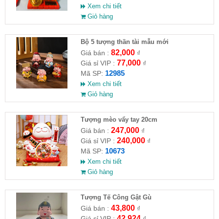
Xem chi tiết
Giỏ hàng
Bộ 5 tượng thần tài mẫu mới
82,000
Giá bán :
₫
77,000
Giá sỉ VIP :
₫
12985
Mã SP:
Xem chi tiết
Giỏ hàng
Tượng mèo vẩy tay 20cm
247,000
Giá bán :
₫
240,000
Giá sỉ VIP :
₫
10673
Mã SP:
Xem chi tiết
Giỏ hàng
Tượng Tế Công Gật Gù
43,800
Giá bán :
₫
42,924
Giá sỉ VIP :
₫