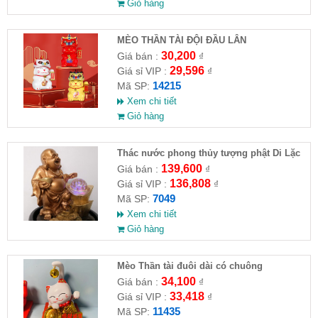
Giỏ hàng
MÈO THẦN TÀI ĐỘI ĐẦU LÂN
30,200
Giá bán :
₫
29,596
Giá sỉ VIP :
₫
14215
Mã SP:
Xem chi tiết
Giỏ hàng
Thác nước phong thủy tượng phật Di Lặc
139,600
Giá bán :
₫
136,808
Giá sỉ VIP :
₫
7049
Mã SP:
Xem chi tiết
Giỏ hàng
Mèo Thần tài đuôi dài có chuông
10x7x6.8cm
34,100
Giá bán :
₫
33,418
Giá sỉ VIP :
₫
11435
Mã SP: