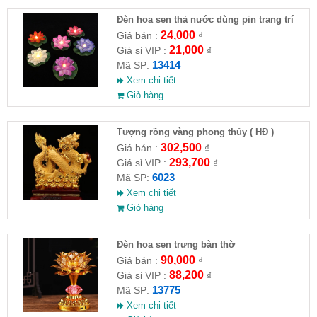
Đèn hoa sen thả nước dùng pin trang trí
hồ
24,000
Giá bán :
₫
21,000
Giá sỉ VIP :
₫
13414
Mã SP:
Xem chi tiết
Giỏ hàng
Tượng rồng vàng phong thủy ( HĐ )
302,500
Giá bán :
₫
293,700
Giá sỉ VIP :
₫
6023
Mã SP:
Xem chi tiết
Giỏ hàng
Đèn hoa sen trưng bàn thờ
90,000
Giá bán :
₫
88,200
Giá sỉ VIP :
₫
13775
Mã SP:
Xem chi tiết