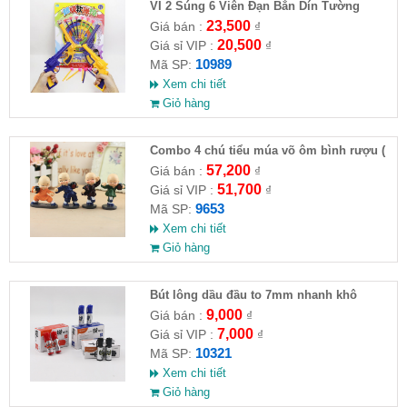
VỈ 2 Súng 6 Viên Đạn Bắn Dín Tường
23,500
Giá bán :
₫
20,500
Giá sỉ VIP :
₫
10989
Mã SP:
Xem chi tiết
Giỏ hàng
Combo 4 chú tiểu múa võ ôm bình rượu (
HĐ )
57,200
Giá bán :
₫
51,700
Giá sỉ VIP :
₫
9653
Mã SP:
Xem chi tiết
Giỏ hàng
Bút lông dầu đầu to 7mm nhanh khô
9,000
Giá bán :
₫
7,000
Giá sỉ VIP :
₫
10321
Mã SP:
Xem chi tiết
Giỏ hàng