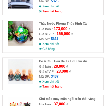
5325
Mã SP:
Xem chi tiết
Tạm hết hàng
Thác Nước Phong Thủy Hình Cá
173,000
Giá bán :
₫
166,000
Giá sỉ VIP :
₫
5611
Mã SP:
Xem chi tiết
Giỏ hàng
Bộ 4 Chú Tiểu Để Xe Hơi Cầu An
28,000
Giá bán :
₫
23,000
Giá sỉ VIP :
₫
3437
Mã SP:
Xem chi tiết
Tạm hết hàng
Chú mèo may mắn ngồi trên thỏi vàng
37,000
Giá bán :
₫