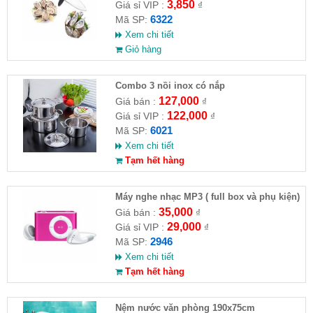
3,850
Giá sỉ VIP :
₫
6322
Mã SP:
Xem chi tiết
Giỏ hàng
Combo 3 nồi inox có nắp
127,000
Giá bán :
₫
122,000
Giá sỉ VIP :
₫
6021
Mã SP:
Xem chi tiết
Tạm hết hàng
Máy nghe nhạc MP3 ( full box và phụ kiện)
35,000
Giá bán :
₫
29,000
Giá sỉ VIP :
₫
2946
Mã SP:
Xem chi tiết
Tạm hết hàng
Nệm nước văn phòng 190x75cm