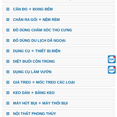
CÂN ĐO ✧ ĐONG ĐẾM
CHĂN RA GỐI ✧ NỆM RÈM
ĐỒ DÙNG CHĂM SÓC THÚ CƯNG
ĐỒ DÙNG DU LỊCH DÃ NGOẠI
DỤNG CỤ ✧ THIẾT BỊ ĐIỆN
DIỆT ĐUỔI CÔN TRÙNG
DỤNG CỤ LÀM VƯỜN
GIÁ TREO ✧ MÓC TREO CÁC LOẠI
KEO DÁN ✧ BĂNG KEO
MÁY HÚT BỤI ✧ MÁY THỔI BỤI
NỘI THẤT PHONG THỦY