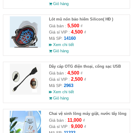
Giỏ hàng
Lót mũ nón bảo hiểm Silicon( HĐ )
5,500
Giá bán :
₫
4,500
Giá sỉ VIP :
₫
14160
Mã SP:
Xem chi tiết
Giỏ hàng
Dây cáp OTG điện thoại, cổng sạc USB
4,500
Giá bán :
₫
2,500
Giá sỉ VIP :
₫
2963
Mã SP:
Xem chi tiết
Giỏ hàng
Chai vệ sinh lồng máy giặt, nước tẩy lồng
máy giặt CLEANING FLUID
11,000
Giá bán :
₫
9,000
Giá sỉ VIP :
₫
11232
Mã SP: