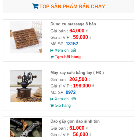
TOP SẢN PHẨM BÁN CHẠY
Dụng cụ massage 8 bàn
64,000
Giá bán :
₫
59,000
Giá sỉ VIP :
₫
13152
Mã SP:
Xem chi tiết
Tạm hết hàng
Máy xay cafe bằng tay ( HĐ )
203,500
Giá bán :
₫
198,000
Giá sỉ VIP :
₫
9972
Mã SP:
Xem chi tiết
Giỏ hàng
Dao gấp gọn dao sinh tồn
61,000
Giá bán :
₫
56,000
Giá sỉ VIP :
₫