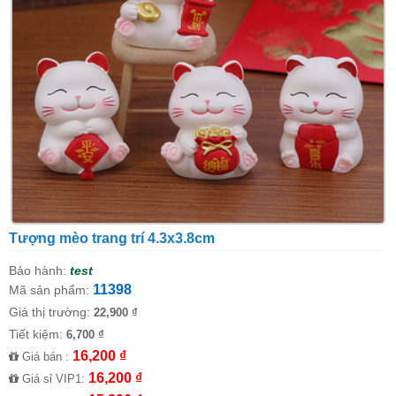
Tượng mèo trang trí 4.3x3.8cm
Bảo hành:
test
11398
Mã sản phẩm:
Giá thị trường:
22,900 ₫
Tiết kiệm:
6,700 ₫
16,200 ₫
Giá bán :
16,200 ₫
Giá sỉ VIP1: