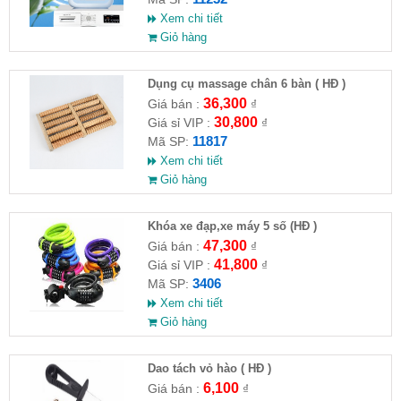
Xem chi tiết
Giỏ hàng
Dụng cụ massage chân 6 bàn ( HĐ )
36,300
Giá bán :
₫
30,800
Giá sỉ VIP :
₫
11817
Mã SP:
Xem chi tiết
Giỏ hàng
Khóa xe đạp,xe máy 5 số (HĐ )
47,300
Giá bán :
₫
41,800
Giá sỉ VIP :
₫
3406
Mã SP:
Xem chi tiết
Giỏ hàng
Dao tách vỏ hào ( HĐ )
6,100
Giá bán :
₫