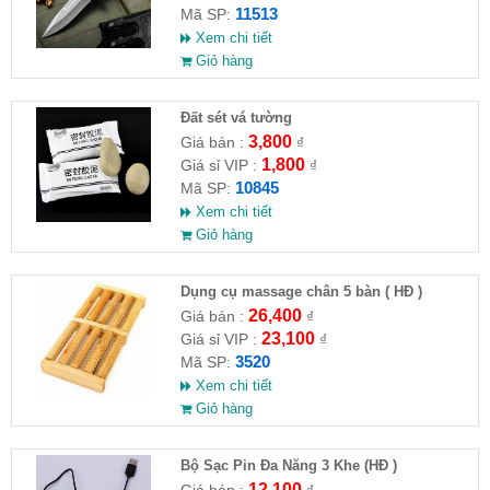
11513
Mã SP:
Xem chi tiết
Giỏ hàng
Đất sét vá tường
3,800
Giá bán :
₫
1,800
Giá sỉ VIP :
₫
10845
Mã SP:
Xem chi tiết
Giỏ hàng
Dụng cụ massage chân 5 bàn ( HĐ )
26,400
Giá bán :
₫
23,100
Giá sỉ VIP :
₫
3520
Mã SP:
Xem chi tiết
Giỏ hàng
Bộ Sạc Pin Đa Năng 3 Khe (HĐ )
12,100