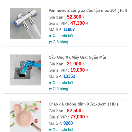
Van nước 2 cổng xả độc lập inox 304 ( Full
VAT )
52,800
Giá bán :
₫
47,300
Giá sỉ VIP :
₫
11667
Mã SP:
Xem chi tiết
Giỏ hàng
Nắp Ống Xả Máy Giặt Ngăn Mùi
21,000
Giá bán :
₫
19,000
Giá sỉ VIP :
₫
13352
Mã SP:
Xem chi tiết
Giỏ hàng
Chảo đá chống dính XJ21-16cm ( HĐ )
82,500
Giá bán :
₫
77,000
Giá sỉ VIP :
₫
9280
Mã SP:
Xem chi tiết