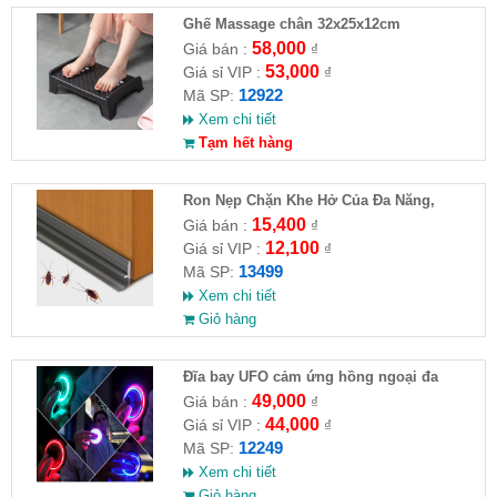
Ghế Massage chân 32x25x12cm
58,000
Giá bán :
₫
53,000
Giá sỉ VIP :
₫
12922
Mã SP:
Xem chi tiết
Tạm hết hàng
Ron Nẹp Chặn Khe Hở Của Đa Năng,
Chống Côn Trùng( HĐ )
15,400
Giá bán :
₫
12,100
Giá sỉ VIP :
₫
13499
Mã SP:
Xem chi tiết
Giỏ hàng
Đĩa bay UFO cảm ứng hồng ngoại đa
chiều tự động bay về
49,000
Giá bán :
₫
44,000
Giá sỉ VIP :
₫
12249
Mã SP:
Xem chi tiết
Giỏ hàng