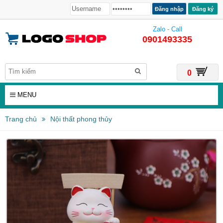
Đăng ký
Zalo - Call
0901493335
0
MENU
Trang chủ
Nội thất phong thủy