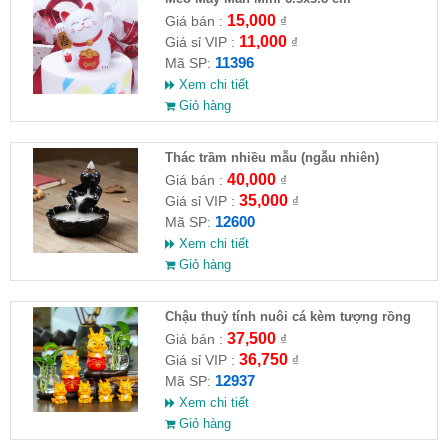
15,000
Giá bán :
₫
11,000
Giá sỉ VIP :
₫
11396
Mã SP:
Xem chi tiết
Giỏ hàng
Thác trầm nhiều mẫu (ngẫu nhiên)
40,000
Giá bán :
₫
35,000
Giá sỉ VIP :
₫
12600
Mã SP:
Xem chi tiết
Giỏ hàng
Chậu thuỷ tính nuôi cá kèm tượng rồng
37,500
Giá bán :
₫
36,750
Giá sỉ VIP :
₫
12937
Mã SP:
Xem chi tiết
Giỏ hàng