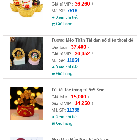
36,260
Giá sỉ VIP :
₫
7518
Mã SP:
Xem chi tiết
Giỏ hàng
Tượng Mèo Thần Tài dán số điện thoại để
ô tô
37,400
Giá bán :
₫
36,652
Giá sỉ VIP :
₫
11054
Mã SP:
Xem chi tiết
Giỏ hàng
Túi tài lộc tráng trí 5x5.8cm
15,000
Giá bán :
₫
14,250
Giá sỉ VIP :
₫
11338
Mã SP:
Xem chi tiết
Giỏ hàng
Mèo May Mắn Mini 6.5x5.8 cm