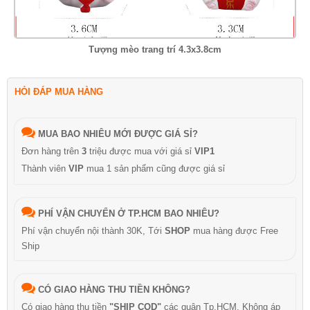
Tượng mèo trang trí 4.3x3.8cm
HỎI ĐÁP MUA HÀNG
MUA BAO NHIÊU MỚI ĐƯỢC GIÁ SỈ?
Đơn hàng trên
3
triệu được mua với giá sỉ
VIP1
Thành viên
VIP
mua 1 sản phẩm cũng được giá sỉ
PHÍ VẬN CHUYỂN Ở TP.HCM BAO NHIÊU?
Phí vận chuyển nội thành 30K, Tới
SHOP
mua hàng được Free
Ship
CÓ GIAO HÀNG THU TIỀN KHÔNG?
Có giao hàng thu tiền
"SHIP COD"
các quận Tp.HCM, Không áp