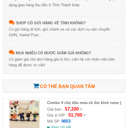
dụng giao hàng thu tiền ở Tỉnh Thành khác
SHOP CÓ GỬI HÀNG VỀ TỈNH KHÔNG?
Có gửi hàng đi tỉnh, gửi chành xe và các dịch vụ vận chuyển
GHN, Viettel Post…
MUA NHIỀU CÓ ĐƯỢC GIẢM GIÁ KHÔNG?
Có giảm giá cho đơn hàng giá trị lớn, Liên hệ với nhân viên bán
hàng để được tư vấn!
CÓ THỂ BẠN QUAN TÂM
Combo 4 chú tiểu múa võ ôm bình rượu (
HĐ )
57,200
Giá bán :
₫
51,700
Giá sỉ VIP :
₫
9653
Mã SP:
Xem chi tiết