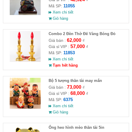
11055
Mã SP:
Xem chi tiết
Giỏ hàng
Combo 2 Đèn Thờ Đế Vàng Bóng Đỏ
62,000
Giá bán :
₫
57,000
Giá sỉ VIP :
₫
11853
Mã SP:
Xem chi tiết
Tạm hết hàng
Bộ 5 tượng thần tài may mắn
73,000
Giá bán :
₫
68,000
Giá sỉ VIP :
₫
6375
Mã SP:
Xem chi tiết
Giỏ hàng
Ống heo hình mèo thần tài 5in