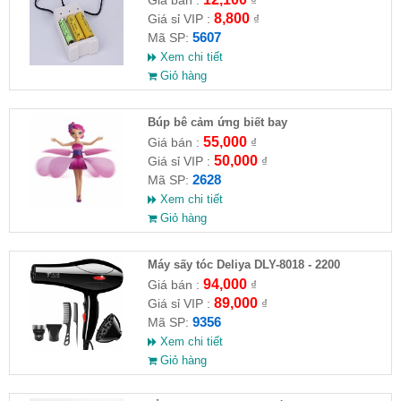
Giá bán :
₫
8,800
Giá sỉ VIP :
₫
5607
Mã SP:
Xem chi tiết
Giỏ hàng
​Búp bê cảm ứng biết bay
55,000
Giá bán :
₫
50,000
Giá sỉ VIP :
₫
2628
Mã SP:
Xem chi tiết
Giỏ hàng
Máy sấy tóc Deliya DLY-8018 - 2200
94,000
Giá bán :
₫
89,000
Giá sỉ VIP :
₫
9356
Mã SP:
Xem chi tiết
Giỏ hàng