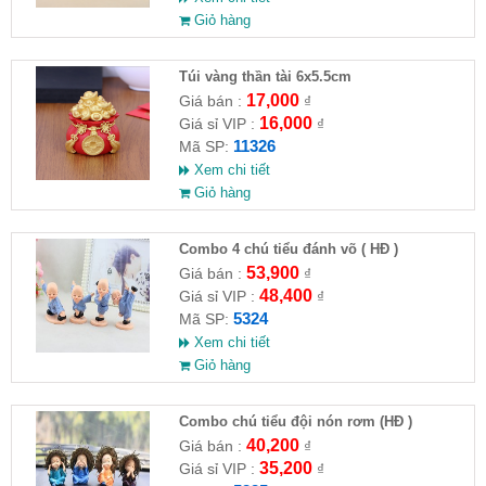
Giỏ hàng
Túi vàng thần tài 6x5.5cm
17,000
Giá bán :
₫
16,000
Giá sỉ VIP :
₫
11326
Mã SP:
Xem chi tiết
Giỏ hàng
Combo 4 chú tiểu đánh võ ( HĐ )
53,900
Giá bán :
₫
48,400
Giá sỉ VIP :
₫
5324
Mã SP:
Xem chi tiết
Giỏ hàng
Combo chú tiểu đội nón rơm (HĐ )
40,200
Giá bán :
₫
35,200
Giá sỉ VIP :
₫