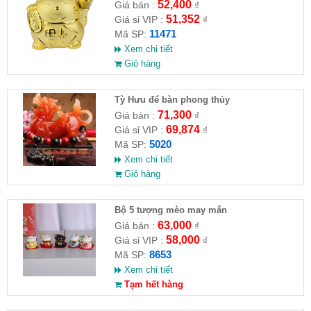
52,400
Giá bán :
₫
51,352
Giá sỉ VIP :
₫
11471
Mã SP:
Xem chi tiết
Giỏ hàng
Tỳ Hưu để bàn phong thủy
71,300
Giá bán :
₫
69,874
Giá sỉ VIP :
₫
5020
Mã SP:
Xem chi tiết
Giỏ hàng
Bộ 5 tượng mèo may mắn
63,000
Giá bán :
₫
58,000
Giá sỉ VIP :
₫
8653
Mã SP:
Xem chi tiết
Tạm hết hàng