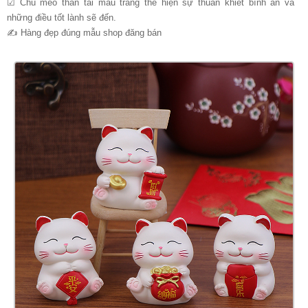
☑ Chú mèo thần tài màu trắng thể hiện sự thuần khiết bình an và
những điều tốt lành sẽ đến.
✍ Hàng đẹp đúng mẫu shop đăng bán