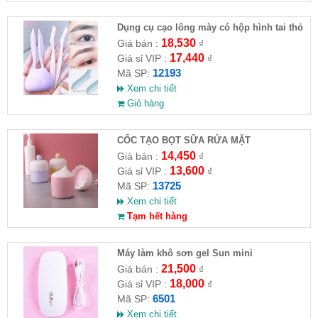
Dụng cụ cạo lông mày có hộp hình tai thỏ
18,530
Giá bán :
₫
17,440
Giá sỉ VIP :
₫
12193
Mã SP:
Xem chi tiết
Giỏ hàng
CỐC TẠO BỌT SỮA RỬA MẶT
14,450
Giá bán :
₫
13,600
Giá sỉ VIP :
₫
13725
Mã SP:
Xem chi tiết
Tạm hết hàng
Máy làm khô sơn gel Sun mini
21,500
Giá bán :
₫
18,000
Giá sỉ VIP :
₫
6501
Mã SP:
Xem chi tiết