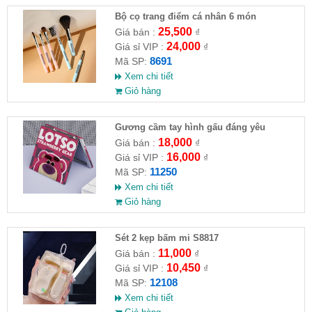
Bộ cọ trang điểm cá nhân 6 món
25,500
Giá bán :
₫
24,000
Giá sỉ VIP :
₫
8691
Mã SP:
Xem chi tiết
Giỏ hàng
Gương cầm tay hình gấu đáng yêu
18,000
Giá bán :
₫
16,000
Giá sỉ VIP :
₫
11250
Mã SP:
Xem chi tiết
Giỏ hàng
Sét 2 kẹp bấm mi S8817
11,000
Giá bán :
₫
10,450
Giá sỉ VIP :
₫
12108
Mã SP:
Xem chi tiết