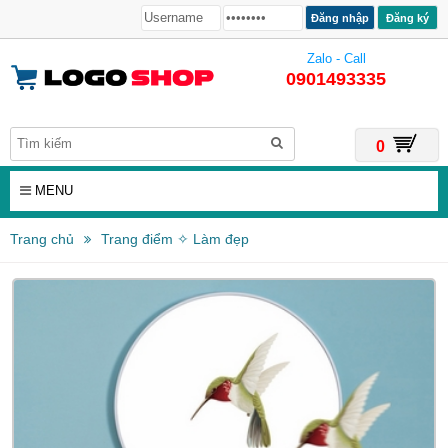
Đăng ký
Zalo - Call
0901493335
0
MENU
Trang chủ
Trang điểm ✧ Làm đẹp