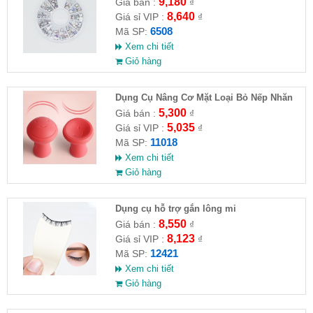
9,180
Giá bán :
₫
8,640
Giá sỉ VIP :
₫
6508
Mã SP:
Xem chi tiết
Giỏ hàng
Dụng Cụ Nâng Cơ Mặt Loại Bỏ Nếp Nhăn
5,300
Giá bán :
₫
5,035
Giá sỉ VIP :
₫
11018
Mã SP:
Xem chi tiết
Giỏ hàng
Dụng cụ hỗ trợ gắn lông mi
8,550
Giá bán :
₫
8,123
Giá sỉ VIP :
₫
12421
Mã SP:
Xem chi tiết
Giỏ hàng