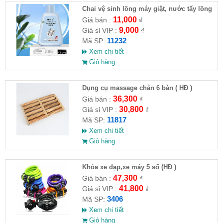
Chai vệ sinh lồng máy giặt, nước tẩy lồng
máy giặt CLEANING FLUID
11,000
Giá bán :
₫
9,000
Giá sỉ VIP :
₫
11232
Mã SP:
Xem chi tiết
Giỏ hàng
Dụng cụ massage chân 6 bàn ( HĐ )
36,300
Giá bán :
₫
30,800
Giá sỉ VIP :
₫
11817
Mã SP:
Xem chi tiết
Giỏ hàng
Khóa xe đạp,xe máy 5 số (HĐ )
47,300
Giá bán :
₫
41,800
Giá sỉ VIP :
₫
3406
Mã SP:
Xem chi tiết
Giỏ hàng