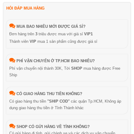
HỎI ĐÁP MUA HÀNG
MUA BAO NHIÊU MỚI ĐƯỢC GIÁ SỈ?
Đơn hàng trên
3
triệu được mua với giá sỉ
VIP1
Thành viên
VIP
mua 1 sản phẩm cũng được giá sỉ
PHÍ VẬN CHUYỂN Ở TP.HCM BAO NHIÊU?
Phí vận chuyển nội thành 30K, Tới
SHOP
mua hàng được Free
Ship
CÓ GIAO HÀNG THU TIỀN KHÔNG?
Có giao hàng thu tiền
"SHIP COD"
các quận Tp.HCM, Không áp
dụng giao hàng thu tiền ở Tỉnh Thành khác
SHOP CÓ GỬI HÀNG VỀ TỈNH KHÔNG?
Có gửi hàng đi tỉnh, gửi chành xe và các dịch vụ vận chuyển