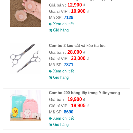
12,900
Giá bán :
₫
10,900
Giá sỉ VIP :
₫
7129
Mã SP:
Xem chi tiết
Giỏ hàng
Combo 2 kéo cắt và kéo tỉa tóc
28,000
Giá bán :
₫
23,000
Giá sỉ VIP :
₫
7371
Mã SP:
Xem chi tiết
Giỏ hàng
Combo 200 bông tẩy trang Yilinymeng
19,900
Giá bán :
₫
18,905
Giá sỉ VIP :
₫
8690
Mã SP:
Xem chi tiết
Giỏ hàng