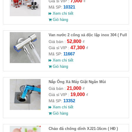
7,000
Giá sỉ VIP :
₫
10321
Mã SP:
Xem chi tiết
Giỏ hàng
Van nước 2 cổng xả độc lập inox 304 ( Full
VAT )
52,800
Giá bán :
₫
47,300
Giá sỉ VIP :
₫
11667
Mã SP:
Xem chi tiết
Giỏ hàng
Nắp Ống Xả Máy Giặt Ngăn Mùi
21,000
Giá bán :
₫
19,000
Giá sỉ VIP :
₫
13352
Mã SP:
Xem chi tiết
Giỏ hàng
Chảo đá chống dính XJ21-16cm ( HĐ )