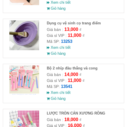
Xem chi tiết
Giỏ hàng
Dụng cụ vệ sinh cọ trang điểm
13,000
Giá bán :
₫
11,000
Giá sỉ VIP :
₫
13253
Mã SP:
Xem chi tiết
Giỏ hàng
Bộ 2 nhíp đầu thẳng và cong
14,000
Giá bán :
₫
11,000
Giá sỉ VIP :
₫
13541
Mã SP:
Xem chi tiết
Giỏ hàng
LƯỢC TRÒN CÁN XƯƠNG RỒNG
18,000
Giá bán :
₫
16,000
Giá sỉ VIP :
₫