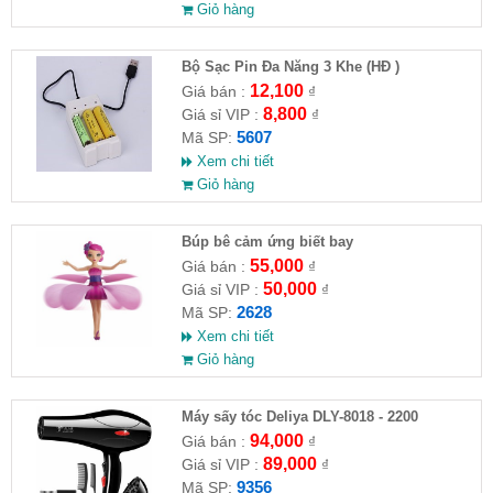
Giỏ hàng
Bộ Sạc Pin Đa Năng 3 Khe (HĐ )
12,100
Giá bán :
₫
8,800
Giá sỉ VIP :
₫
5607
Mã SP:
Xem chi tiết
Giỏ hàng
​Búp bê cảm ứng biết bay
55,000
Giá bán :
₫
50,000
Giá sỉ VIP :
₫
2628
Mã SP:
Xem chi tiết
Giỏ hàng
Máy sấy tóc Deliya DLY-8018 - 2200
94,000
Giá bán :
₫
89,000
Giá sỉ VIP :
₫
9356
Mã SP: