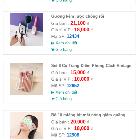
Giỏ hàng
Gương kèm lược chống rối
21,100
Giá bán :
₫
18,000
Giá sỉ VIP :
₫
12434
Mã SP:
Xem chi tiết
Giỏ hàng
Set 8 Cọ Trang Điểm Phong Cách Vintage
15,000
Giá bán :
₫
10,000
Giá sỉ VIP :
₫
12652
Mã SP:
Xem chi tiết
Giỏ hàng
Bộ 10 miếng bịt mắt nóng giảm quầng
thâm mắt
20,000
Giá bán :
₫
18,000
Giá sỉ VIP :
₫
12908
Mã SP: