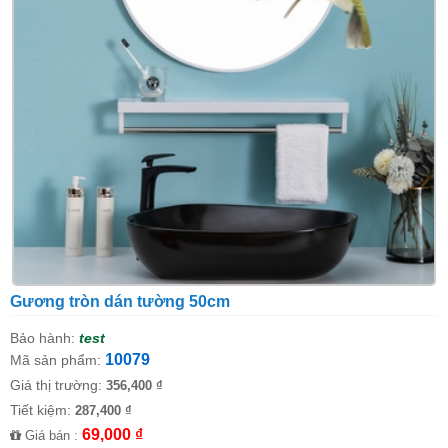
Gương tròn dán tường 50cm
Bảo hành:
test
10079
Mã sản phẩm:
Giá thị trường:
356,400 ₫
Tiết kiệm:
287,400 ₫
69,000 ₫
Giá bán :