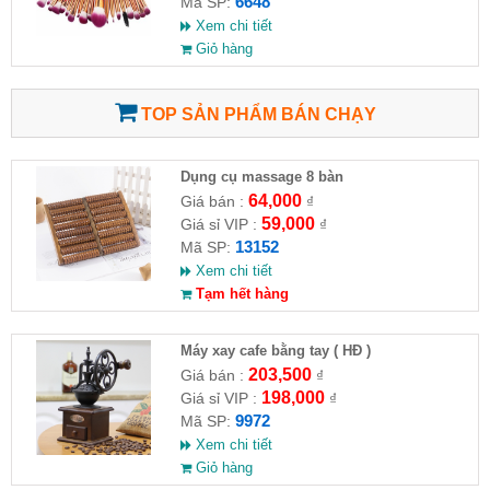
6648
Mã SP:
Xem chi tiết
Giỏ hàng
TOP SẢN PHẨM BÁN CHẠY
Dụng cụ massage 8 bàn
64,000
Giá bán :
₫
59,000
Giá sỉ VIP :
₫
13152
Mã SP:
Xem chi tiết
Tạm hết hàng
Máy xay cafe bằng tay ( HĐ )
203,500
Giá bán :
₫
198,000
Giá sỉ VIP :
₫
9972
Mã SP:
Xem chi tiết
Giỏ hàng