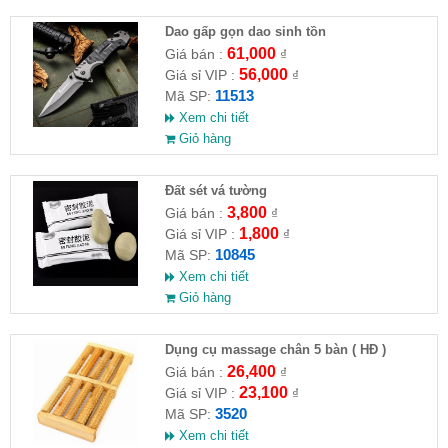
Dao gấp gọn dao sinh tồn
61,000
Giá bán :
₫
56,000
Giá sỉ VIP :
₫
11513
Mã SP:
Xem chi tiết
Giỏ hàng
Đất sét vá tường
3,800
Giá bán :
₫
1,800
Giá sỉ VIP :
₫
10845
Mã SP:
Xem chi tiết
Giỏ hàng
Dụng cụ massage chân 5 bàn ( HĐ )
26,400
Giá bán :
₫
23,100
Giá sỉ VIP :
₫
3520
Mã SP:
Xem chi tiết