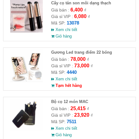
Cây cọ tán son môi dạng thạch
6,400
Giá bán :
₫
6,080
Giá sỉ VIP :
₫
13078
Mã SP:
Xem chi tiết
Giỏ hàng
Gương Led trang điểm 22 bóng
78,000
Giá bán :
₫
73,000
Giá sỉ VIP :
₫
4440
Mã SP:
Xem chi tiết
Tạm hết hàng
Bộ cọ 12 món MAC
25,415
Giá bán :
₫
23,920
Giá sỉ VIP :
₫
7511
Mã SP:
Xem chi tiết
Giỏ hàng