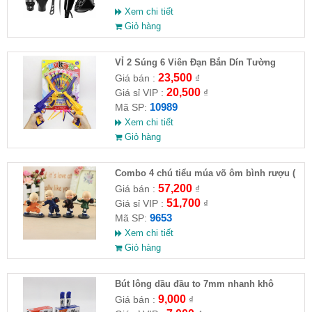
Xem chi tiết
Giỏ hàng
VỈ 2 Súng 6 Viên Đạn Bắn Dín Tường
23,500
Giá bán :
₫
20,500
Giá sỉ VIP :
₫
10989
Mã SP:
Xem chi tiết
Giỏ hàng
Combo 4 chú tiểu múa võ ôm bình rượu (
HĐ )
57,200
Giá bán :
₫
51,700
Giá sỉ VIP :
₫
9653
Mã SP:
Xem chi tiết
Giỏ hàng
Bút lông dầu đầu to 7mm nhanh khô
9,000
Giá bán :
₫