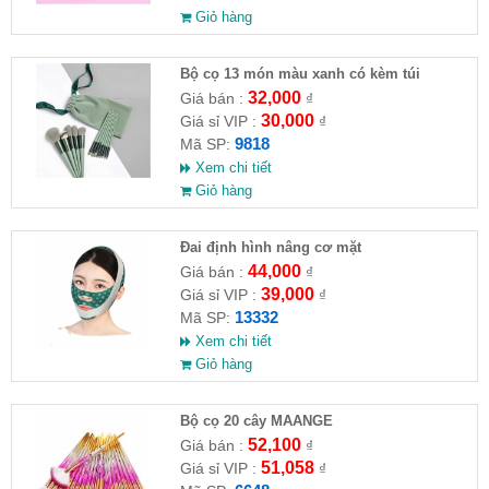
Giỏ hàng
Bộ cọ 13 món màu xanh có kèm túi
32,000
Giá bán :
₫
30,000
Giá sỉ VIP :
₫
9818
Mã SP:
Xem chi tiết
Giỏ hàng
Đai định hình nâng cơ mặt
44,000
Giá bán :
₫
39,000
Giá sỉ VIP :
₫
13332
Mã SP:
Xem chi tiết
Giỏ hàng
Bộ cọ 20 cây MAANGE
52,100
Giá bán :
₫
51,058
Giá sỉ VIP :
₫