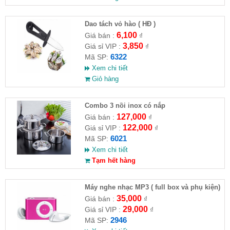
Dao tách vỏ hào ( HĐ )
6,100
Giá bán :
₫
3,850
Giá sỉ VIP :
₫
6322
Mã SP:
Xem chi tiết
Giỏ hàng
Combo 3 nồi inox có nắp
127,000
Giá bán :
₫
122,000
Giá sỉ VIP :
₫
6021
Mã SP:
Xem chi tiết
Tạm hết hàng
Máy nghe nhạc MP3 ( full box và phụ kiện)
35,000
Giá bán :
₫
29,000
Giá sỉ VIP :
₫
2946
Mã SP: