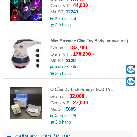
44,000
Giá sỉ VIP :
₫
12249
Mã SP:
Xem chi tiết
Giỏ hàng
Máy Massage Cầm Tay Body Innovation (
HĐ )
183,700
Giá bán :
₫
178,200
Giá sỉ VIP :
₫
2128
Mã SP:
Xem chi tiết
Giỏ hàng
Ổ Cắm Du Lịch Honeys ECO-TV1
32,000
Giá bán :
₫
27,000
Giá sỉ VIP :
₫
5685
Mã SP:
Xem chi tiết
Giỏ hàng
CHĂM SÓC TÓC LÀM TÓC