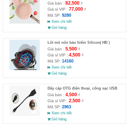
82,500
Giá bán :
₫
77,000
Giá sỉ VIP :
₫
9280
Mã SP:
Xem chi tiết
Giỏ hàng
Lót mũ nón bảo hiểm Silicon( HĐ )
5,500
Giá bán :
₫
4,500
Giá sỉ VIP :
₫
14160
Mã SP:
Xem chi tiết
Giỏ hàng
Dây cáp OTG điện thoại, cổng sạc USB
4,500
Giá bán :
₫
2,500
Giá sỉ VIP :
₫
2963
Mã SP:
Xem chi tiết
Giỏ hàng