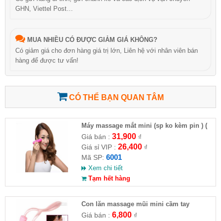
GHN, Viettel Post…
MUA NHIỀU CÓ ĐƯỢC GIẢM GIÁ KHÔNG?
Có giảm giá cho đơn hàng giá trị lớn, Liên hệ với nhân viên bán
hàng để được tư vấn!
CÓ THỂ BẠN QUAN TÂM
Máy massage mắt mini (sp ko kèm pin ) (
HĐ )
31,900
Giá bán :
₫
26,400
Giá sỉ VIP :
₫
6001
Mã SP:
Xem chi tiết
Tạm hết hàng
Con lăn massage mũi mini cầm tay
6,800
Giá bán :
₫