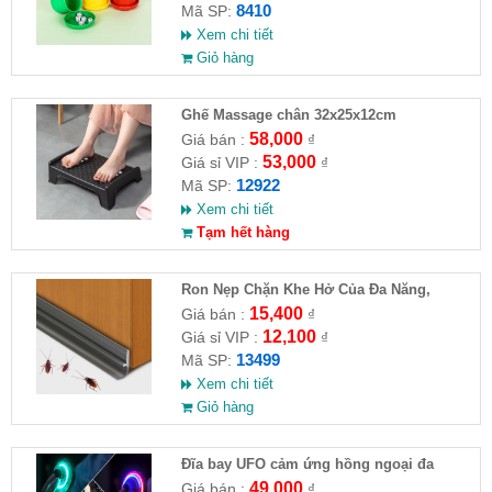
8410
Mã SP:
Xem chi tiết
Giỏ hàng
Ghế Massage chân 32x25x12cm
58,000
Giá bán :
₫
53,000
Giá sỉ VIP :
₫
12922
Mã SP:
Xem chi tiết
Tạm hết hàng
Ron Nẹp Chặn Khe Hở Của Đa Năng,
Chống Côn Trùng( HĐ )
15,400
Giá bán :
₫
12,100
Giá sỉ VIP :
₫
13499
Mã SP:
Xem chi tiết
Giỏ hàng
Đĩa bay UFO cảm ứng hồng ngoại đa
chiều tự động bay về
49,000
Giá bán :
₫