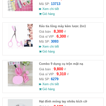
13713
Mã SP:
Xem chi tiết
Giỏ hàng
Kéo tỉa lông mày kèm lược 2in1
8,300
Giá bán :
₫
6,300
Giá sỉ VIP :
₫
3093
Mã SP:
Xem chi tiết
Giỏ hàng
Combo 9 dụng cụ trộn mặt nạ
9,800
Giá bán :
₫
9,310
Giá sỉ VIP :
₫
6279
Mã SP:
Xem chi tiết
Giỏ hàng
Hạt đính móng tay nhiều kích cỡ