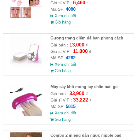
6,460
Giá sỉ VIP :
₫
4080
Mã SP:
Xem chi tiết
Giỏ hàng
Gương trang điểm để bàn phong cách
công chúa
13,000
Giá bán :
₫
11,000
Giá sỉ VIP :
₫
4262
Mã SP:
Xem chi tiết
Giỏ hàng
Máy sấy khô móng tay chân nail gel
33,900
Giá bán :
₫
33,222
Giá sỉ VIP :
₫
5815
Mã SP:
Xem chi tiết
Giỏ hàng
Combo 2 miếng dán ngực nipple pad