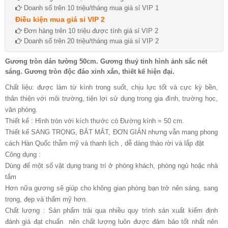
Doanh số trên 10 triệu/tháng mua giá sỉ VIP 1
Điều kiện mua giá sỉ VIP 2
Đơn hàng trên 10 triệu được tính giá sỉ VIP 2
Doanh số trên 20 triệu/tháng mua giá sỉ VIP 2
Gương tròn dán tường 50cm. Gương thuỷ tinh hình ảnh sắc nét
sáng. Gương tròn độc đáo xinh xắn, thiết kế hiện đại.
Chất liệu: được làm từ kính trong suốt, chịu lực tốt và cực kỳ bền,
thân thiện với môi trường, tiện lợi sử dụng trong gia đình, trường học,
văn phòng.
Thiết kế : Hình tròn với kích thước có Đường kính = 50 cm.
Thiết kế SANG TRỌNG, BẮT MẮT, ĐƠN GIẢN nhưng vẫn mang phong
cách Hàn Quốc thẫm mỹ và thanh lịch , dễ dàng tháo rời và lắp đặt
Công dụng :
Dùng để một số vật dụng trang trí ở phòng khách, phòng ngủ hoặc nhà
tắm
Hơn nữa gương sẽ giúp cho không gian phòng bạn trở nên sáng, sang
trọng, đẹp và thẩm mỹ hơn.
Chất lượng : Sản phẩm trải qua nhiều quy trình sản xuất kiểm định
đánh giá đạt chuẩn nên chất lượng luôn được đảm bảo tốt nhất nên