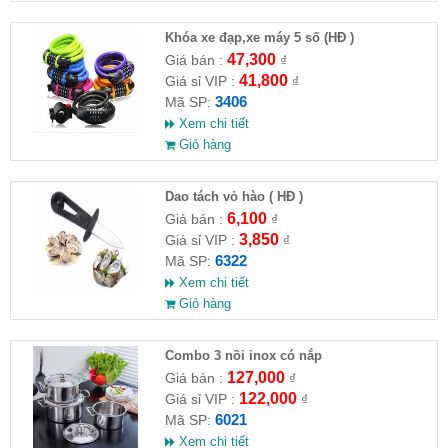
Khóa xe đạp,xe máy 5 số (HĐ )
47,300
Giá bán :
₫
41,800
Giá sỉ VIP :
₫
3406
Mã SP:
Xem chi tiết
Giỏ hàng
Dao tách vỏ hào ( HĐ )
6,100
Giá bán :
₫
3,850
Giá sỉ VIP :
₫
6322
Mã SP:
Xem chi tiết
Giỏ hàng
Combo 3 nồi inox có nắp
127,000
Giá bán :
₫
122,000
Giá sỉ VIP :
₫
6021
Mã SP:
Xem chi tiết