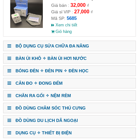
32,000
Giá bán :
₫
27,000
Giá sỉ VIP :
₫
5685
Mã SP:
Xem chi tiết
Giỏ hàng
BỘ DỤNG CỤ SỬA CHỮA ĐA NĂNG
BÀN ỦI KHÔ ✧ BÀN ỦI HƠI NƯỚC
BÓNG ĐÈN ✧ ĐÈN PIN ✧ ĐÈN HỌC
CÂN ĐO ✧ ĐONG ĐẾM
CHĂN RA GỐI ✧ NỆM RÈM
ĐỒ DÙNG CHĂM SÓC THÚ CƯNG
ĐỒ DÙNG DU LỊCH DÃ NGOẠI
DỤNG CỤ ✧ THIẾT BỊ ĐIỆN