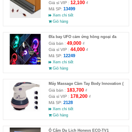
12,100
Giá sỉ VIP :
₫
13499
Mã SP:
Xem chi tiết
Giỏ hàng
Đĩa bay UFO cảm ứng hồng ngoại đa
chiều tự động bay về
49,000
Giá bán :
₫
44,000
Giá sỉ VIP :
₫
12249
Mã SP:
Xem chi tiết
Giỏ hàng
Máy Massage Cầm Tay Body Innovation (
HĐ )
183,700
Giá bán :
₫
178,200
Giá sỉ VIP :
₫
2128
Mã SP:
Xem chi tiết
Giỏ hàng
Ổ Cắm Du Lịch Honeys ECO-TV1