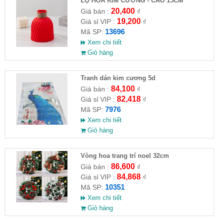
LỌ HOA KIM CƯƠNG - CAO 15CM
20,400
Giá bán :
₫
19,200
Giá sỉ VIP :
₫
13696
Mã SP:
Xem chi tiết
Giỏ hàng
Tranh dán kim cương 5d
84,100
Giá bán :
₫
82,418
Giá sỉ VIP :
₫
7976
Mã SP:
Xem chi tiết
Giỏ hàng
Vòng hoa trang trí noel 32cm
86,600
Giá bán :
₫
84,868
Giá sỉ VIP :
₫
10351
Mã SP:
Xem chi tiết
Giỏ hàng