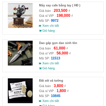
Máy xay cafe bằng tay ( HĐ )
203,500
Giá bán :
₫
198,000
Giá sỉ VIP :
₫
9972
Mã SP:
Xem chi tiết
Giỏ hàng
Dao gấp gọn dao sinh tồn
61,000
Giá bán :
₫
56,000
Giá sỉ VIP :
₫
11513
Mã SP:
Xem chi tiết
Giỏ hàng
Đất sét vá tường
3,800
Giá bán :
₫
1,800
Giá sỉ VIP :
₫
10845
Mã SP:
Xem chi tiết
Giỏ hàng