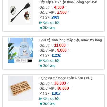
Dây cáp OTG điện thoại, cổng sạc USB
4,500
Giá bán :
₫
2,500
Giá sỉ VIP :
₫
2963
Mã SP:
Xem chi tiết
Giỏ hàng
Chai vệ sinh lồng máy giặt, nước tẩy lồng
máy giặt CLEANING FLUID
11,000
Giá bán :
₫
9,000
Giá sỉ VIP :
₫
11232
Mã SP:
Xem chi tiết
Giỏ hàng
Dụng cụ massage chân 6 bàn ( HĐ )
36,300
Giá bán :
₫
30,800
Giá sỉ VIP :
₫
11817
Mã SP:
Xem chi tiết
Giỏ hàng