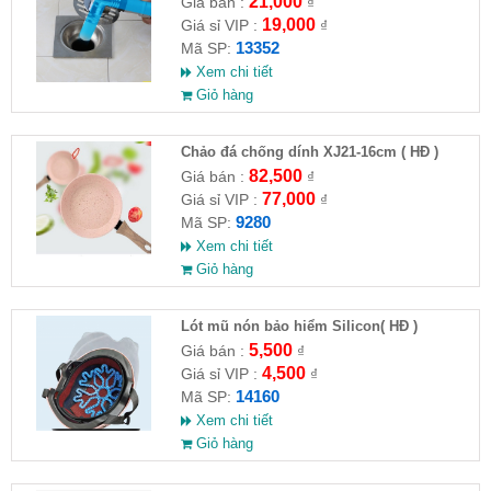
21,000
Giá bán :
₫
19,000
Giá sỉ VIP :
₫
13352
Mã SP:
Xem chi tiết
Giỏ hàng
Chảo đá chống dính XJ21-16cm ( HĐ )
82,500
Giá bán :
₫
77,000
Giá sỉ VIP :
₫
9280
Mã SP:
Xem chi tiết
Giỏ hàng
Lót mũ nón bảo hiểm Silicon( HĐ )
5,500
Giá bán :
₫
4,500
Giá sỉ VIP :
₫
14160
Mã SP:
Xem chi tiết
Giỏ hàng