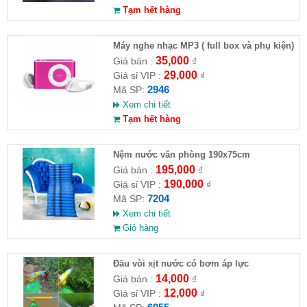
Tạm hết hàng
Máy nghe nhạc MP3 ( full box và phụ kiện)
35,000
Giá bán :
₫
29,000
Giá sỉ VIP :
₫
2946
Mã SP:
Xem chi tiết
Tạm hết hàng
Nệm nước văn phòng 190x75cm
195,000
Giá bán :
₫
190,000
Giá sỉ VIP :
₫
7204
Mã SP:
Xem chi tiết
Giỏ hàng
Đầu vòi xịt nước có bơm áp lực
14,000
Giá bán :
₫
12,000
Giá sỉ VIP :
₫