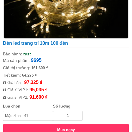
Đèn led trang trí 10m 100 đèn
Bảo hành:
test
9695
Mã sản phẩm:
Giá thị trường:
161,600 ₫
Tiết kiệm:
64,275 ₫
97,325 ₫
Giá bán :
95,035 ₫
Giá sỉ VIP1:
91,600 ₫
Giá sỉ VIP2:
Lựa chọn
Số lượng