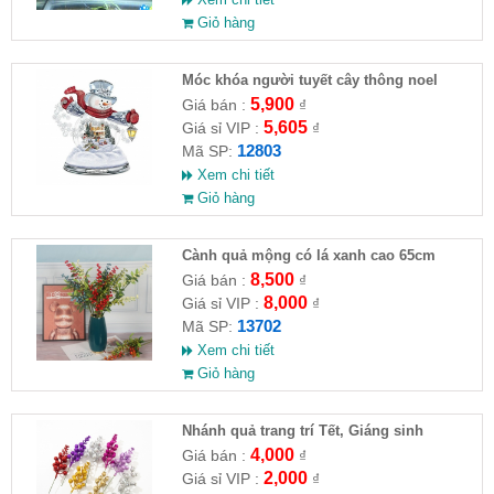
Giỏ hàng
Móc khóa người tuyết cây thông noel
5,900
Giá bán :
₫
5,605
Giá sỉ VIP :
₫
12803
Mã SP:
Xem chi tiết
Giỏ hàng
Cành quả mộng có lá xanh cao 65cm
8,500
Giá bán :
₫
8,000
Giá sỉ VIP :
₫
13702
Mã SP:
Xem chi tiết
Giỏ hàng
Nhánh quả trang trí Tết, Giáng sinh
4,000
Giá bán :
₫
2,000
Giá sỉ VIP :
₫