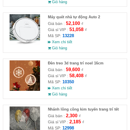
Giỏ hàng
Máy quét nhà tự động Auto 2
52,100
Giá bán :
₫
51,058
Giá sỉ VIP :
₫
13228
Mã SP:
Xem chi tiết
Giỏ hàng
Đèn treo 3d trang trí noel 16cm
59,600
Giá bán :
₫
58,408
Giá sỉ VIP :
₫
10350
Mã SP:
Xem chi tiết
Giỏ hàng
Nhánh lông công kim tuyến trang trí tết
2,300
Giá bán :
₫
2,185
Giá sỉ VIP :
₫
12998
Mã SP: