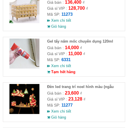
)
136,400
Giá bán :
₫
128,700
Giá sỉ VIP :
₫
11273
Mã SP:
Xem chi tiết
Giỏ hàng
Gel tẩy nấm mốc chuyên dụng 120ml
14,000
Giá bán :
₫
11,000
Giá sỉ VIP :
₫
6331
Mã SP:
Xem chi tiết
Tạm hết hàng
Đèn led trang trí noel hình màu (ngẫu
nhiên)
23,600
Giá bán :
₫
23,128
Giá sỉ VIP :
₫
11277
Mã SP:
Xem chi tiết
Giỏ hàng