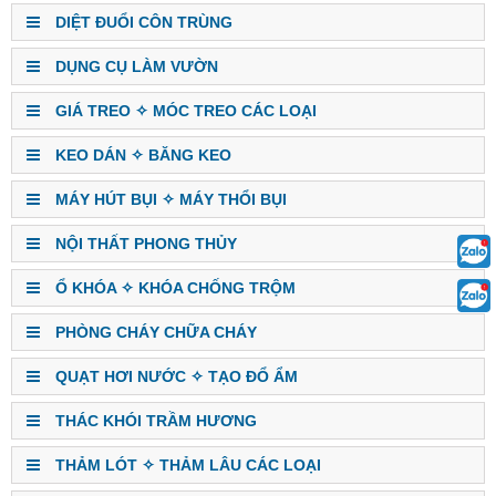
DIỆT ĐUỔI CÔN TRÙNG
DỤNG CỤ LÀM VƯỜN
GIÁ TREO ✧ MÓC TREO CÁC LOẠI
KEO DÁN ✧ BĂNG KEO
MÁY HÚT BỤI ✧ MÁY THỔI BỤI
NỘI THẤT PHONG THỦY
Ổ KHÓA ✧ KHÓA CHỐNG TRỘM
PHÒNG CHÁY CHỮA CHÁY
QUẠT HƠI NƯỚC ✧ TẠO ĐỔ ẨM
THÁC KHÓI TRẦM HƯƠNG
THẢM LÓT ✧ THẢM LÂU CÁC LOẠI