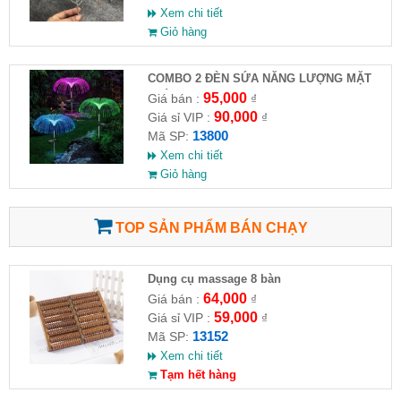
Xem chi tiết
Giỏ hàng
COMBO 2 ĐÈN SỨA NĂNG LƯỢNG MẶT
TRỜI
95,000
Giá bán :
₫
90,000
Giá sỉ VIP :
₫
13800
Mã SP:
Xem chi tiết
Giỏ hàng
TOP SẢN PHẨM BÁN CHẠY
Dụng cụ massage 8 bàn
64,000
Giá bán :
₫
59,000
Giá sỉ VIP :
₫
13152
Mã SP:
Xem chi tiết
Tạm hết hàng