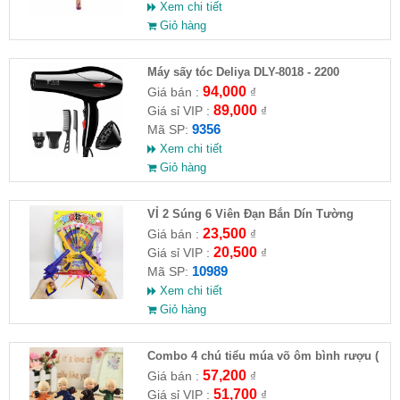
Xem chi tiết
Giỏ hàng
Máy sấy tóc Deliya DLY-8018 - 2200
94,000
Giá bán :
₫
89,000
Giá sỉ VIP :
₫
9356
Mã SP:
Xem chi tiết
Giỏ hàng
VỈ 2 Súng 6 Viên Đạn Bắn Dín Tường
23,500
Giá bán :
₫
20,500
Giá sỉ VIP :
₫
10989
Mã SP:
Xem chi tiết
Giỏ hàng
Combo 4 chú tiểu múa võ ôm bình rượu (
HĐ )
57,200
Giá bán :
₫
51,700
Giá sỉ VIP :
₫