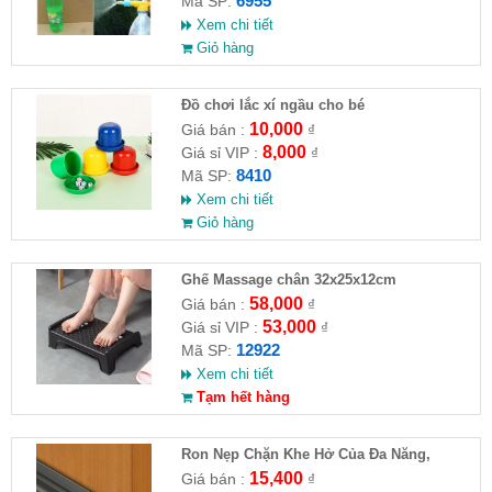
6955
Mã SP:
Xem chi tiết
Giỏ hàng
Đồ chơi lắc xí ngầu cho bé
10,000
Giá bán :
₫
8,000
Giá sỉ VIP :
₫
8410
Mã SP:
Xem chi tiết
Giỏ hàng
Ghế Massage chân 32x25x12cm
58,000
Giá bán :
₫
53,000
Giá sỉ VIP :
₫
12922
Mã SP:
Xem chi tiết
Tạm hết hàng
Ron Nẹp Chặn Khe Hở Của Đa Năng,
Chống Côn Trùng( HĐ )
15,400
Giá bán :
₫