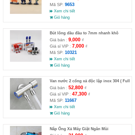
9653
Mã SP:
Xem chi tiết
Giỏ hàng
Bút lông dầu đầu to 7mm nhanh khô
9,000
Giá bán :
₫
7,000
Giá sỉ VIP :
₫
10321
Mã SP:
Xem chi tiết
Giỏ hàng
Van nước 2 cổng xả độc lập inox 304 ( Full
VAT )
52,800
Giá bán :
₫
47,300
Giá sỉ VIP :
₫
11667
Mã SP:
Xem chi tiết
Giỏ hàng
Nắp Ống Xả Máy Giặt Ngăn Mùi