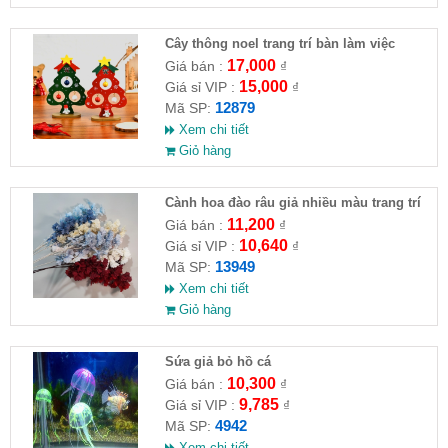
Cây thông noel trang trí bàn làm việc
17,000
Giá bán :
₫
15,000
Giá sỉ VIP :
₫
12879
Mã SP:
Xem chi tiết
Giỏ hàng
Cành hoa đào râu giả nhiều màu trang trí
11,200
Giá bán :
₫
10,640
Giá sỉ VIP :
₫
13949
Mã SP:
Xem chi tiết
Giỏ hàng
Sứa giả bỏ hồ cá
10,300
Giá bán :
₫
9,785
Giá sỉ VIP :
₫
4942
Mã SP:
Xem chi tiết