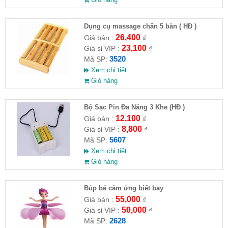
Dụng cụ massage chân 5 bàn ( HĐ )
26,400
Giá bán :
₫
23,100
Giá sỉ VIP :
₫
3520
Mã SP:
Xem chi tiết
Giỏ hàng
Bộ Sạc Pin Đa Năng 3 Khe (HĐ )
12,100
Giá bán :
₫
8,800
Giá sỉ VIP :
₫
5607
Mã SP:
Xem chi tiết
Giỏ hàng
​Búp bê cảm ứng biết bay
55,000
Giá bán :
₫
50,000
Giá sỉ VIP :
₫
2628
Mã SP: