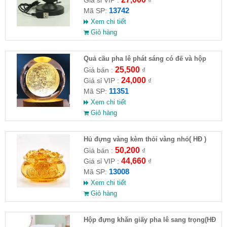
Giá sỉ VIP :
₫
13742
Mã SP:
Xem chi tiết
Giỏ hàng
Quả cầu pha lê phát sáng có đế và hộp
25,500
Giá bán :
₫
24,000
Giá sỉ VIP :
₫
11351
Mã SP:
Xem chi tiết
Giỏ hàng
Hủ đựng vàng kèm thỏi vàng nhỏ( HĐ )
50,200
Giá bán :
₫
44,660
Giá sỉ VIP :
₫
13008
Mã SP:
Xem chi tiết
Giỏ hàng
Hộp đựng khăn giấy pha lê sang trọng(HĐ