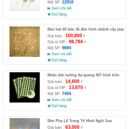
12916
Mã SP:
Xem chi tiết
Giỏ hàng
Đèn led để bàn 36 đèn hình nhánh cây (sạc
usb)
100,800
Giá bán :
₫
98,784
Giá sỉ VIP :
₫
9694
Mã SP:
Xem chi tiết
Giỏ hàng
Nhãn dán tường dạ quang 407 hình tròn
14,600
Giá bán :
₫
13,870
Giá sỉ VIP :
₫
7404
Mã SP:
Xem chi tiết
Giỏ hàng
Đèn Pha Lê Trang Trí Hình Ngồi Sao
63,000
Giá bán :
₫