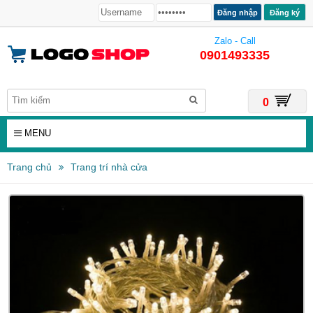
Đăng ký
Zalo - Call
0901493335
0
MENU
Trang chủ
Trang trí nhà cửa