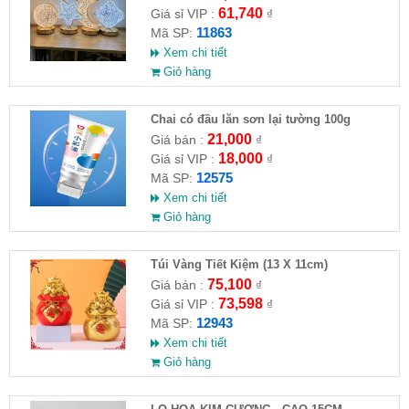
61,740
Giá sỉ VIP :
₫
11863
Mã SP:
Xem chi tiết
Giỏ hàng
Chai có đầu lăn sơn lại tường 100g
21,000
Giá bán :
₫
18,000
Giá sỉ VIP :
₫
12575
Mã SP:
Xem chi tiết
Giỏ hàng
Túi Vàng Tiết Kiệm (13 X 11cm)
75,100
Giá bán :
₫
73,598
Giá sỉ VIP :
₫
12943
Mã SP:
Xem chi tiết
Giỏ hàng