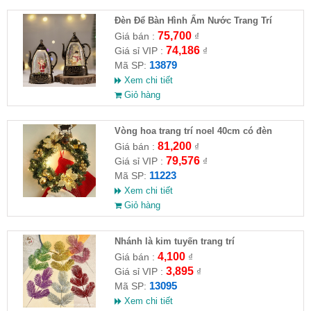
Đèn Để Bàn Hình Ấm Nước Trang Trí
Giáng Sinh
75,700
Giá bán :
₫
74,186
Giá sỉ VIP :
₫
13879
Mã SP:
Xem chi tiết
Giỏ hàng
Vòng hoa trang trí noel 40cm có đèn
81,200
Giá bán :
₫
79,576
Giá sỉ VIP :
₫
11223
Mã SP:
Xem chi tiết
Giỏ hàng
Nhánh là kim tuyến trang trí
4,100
Giá bán :
₫
3,895
Giá sỉ VIP :
₫
13095
Mã SP:
Xem chi tiết