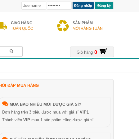
Đăng ký
GIAO HÀNG
SẢN PHẨM
TOÀN QUỐC
MỚI HÀNG TUẦN
0
Giỏ hàng
HỎI ĐÁP MUA HÀNG
MUA BAO NHIÊU MỚI ĐƯỢC GIÁ SỈ?
Đơn hàng trên
3
triệu được mua với giá sỉ
VIP1
Thành viên
VIP
mua 1 sản phẩm cũng được giá sỉ