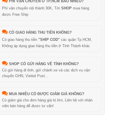
PHÍ VẬN CHUYỂN Ở TP.HCM BAO NHIÊU?
Phí vận chuyển nội thành 30K, Tới
SHOP
mua hàng
được Free Ship
CÓ GIAO HÀNG THU TIỀN KHÔNG?
Có giao hàng thu tiền
"SHIP COD"
các quận Tp.HCM,
Không áp dụng giao hàng thu tiền ở Tỉnh Thành khác
SHOP CÓ GỬI HÀNG VỀ TỈNH KHÔNG?
Có gửi hàng đi tỉnh, gửi chành xe và các dịch vụ vận
chuyển GHN, Viettel Post…
MUA NHIỀU CÓ ĐƯỢC GIẢM GIÁ KHÔNG?
Có giảm giá cho đơn hàng giá trị lớn, Liên hệ với nhân
viên bán hàng để được tư vấn!