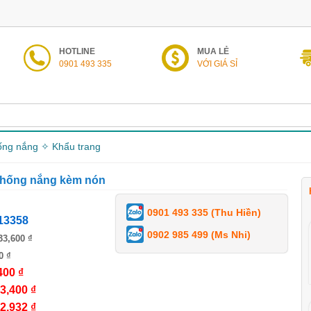
HOTLINE
MUA LẺ
0901 493 335
VỚI GIÁ SỈ
ng nắng ✧ Khẩu trang
chống nắng kèm nón
0901 493 335 (Thu Hiền)
13358
0902 985 499 (Ms Nhi)
33,600 ₫
0 ₫
400 ₫
3,400 ₫
2,932 ₫