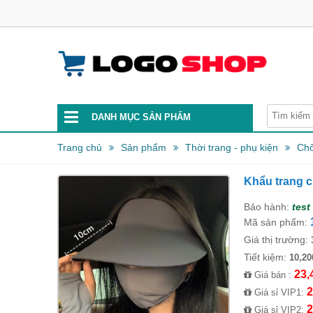
DANH MỤC SẢN PHẨM
Trang chủ
Sản phẩm
Thời trang - phụ kiện
Chố
Khẩu trang 
Bảo hành:
test
Mã sản phẩm:
Giá thị trường:
Tiết kiệm:
10,20
23,
Giá bán :
2
Giá sỉ VIP1:
2
Giá sỉ VIP2: