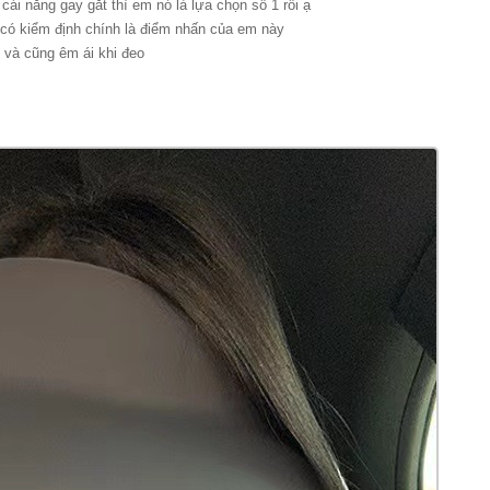
cái nắng gay gắt thì em nó là lựa chọn số 1 rồi ạ
có kiểm định chính là điểm nhấn của em này
 và cũng êm ái khi đeo