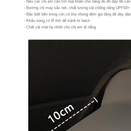
- Nếu các chị em cần tìm loại khăn che nắng đủ đồ dày dể cản 
- Đường chỉ may sắc nét, chất lượng vải chống nắng UPF50+ 
- Đặc biệt bên trong còn có lớp nhung đệm gia tăng độ dày dặn
- Khẩu trang có lỗ thở để tránh bí bách
- Chất vải mát hạ nhiệt cho chị em đi nắng