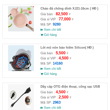
Chảo đá chống dính XJ21-16cm ( HĐ )
82,500
Giá bán :
₫
77,000
Giá sỉ VIP :
₫
9280
Mã SP:
Xem chi tiết
Giỏ hàng
Lót mũ nón bảo hiểm Silicon( HĐ )
5,500
Giá bán :
₫
4,500
Giá sỉ VIP :
₫
14160
Mã SP:
Xem chi tiết
Giỏ hàng
Dây cáp OTG điện thoại, cổng sạc USB
4,500
Giá bán :
₫
2,500
Giá sỉ VIP :
₫
2963
Mã SP:
Xem chi tiết