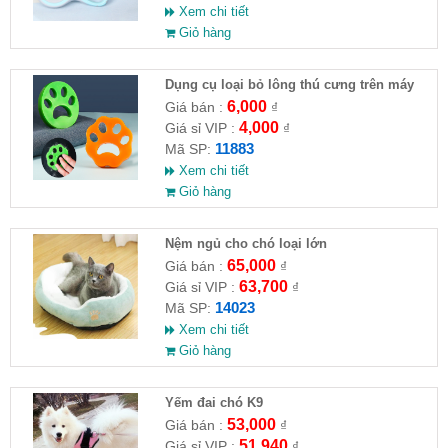
Xem chi tiết
Giỏ hàng
Dụng cụ loại bỏ lông thú cưng trên máy
giặt có thể tái sử dụng tiện lợi
6,000
Giá bán :
₫
4,000
Giá sỉ VIP :
₫
11883
Mã SP:
Xem chi tiết
Giỏ hàng
Nệm ngủ cho chó loại lớn
65,000
Giá bán :
₫
63,700
Giá sỉ VIP :
₫
14023
Mã SP:
Xem chi tiết
Giỏ hàng
Yếm đai chó K9
53,000
Giá bán :
₫
51,940
Giá sỉ VIP :
₫