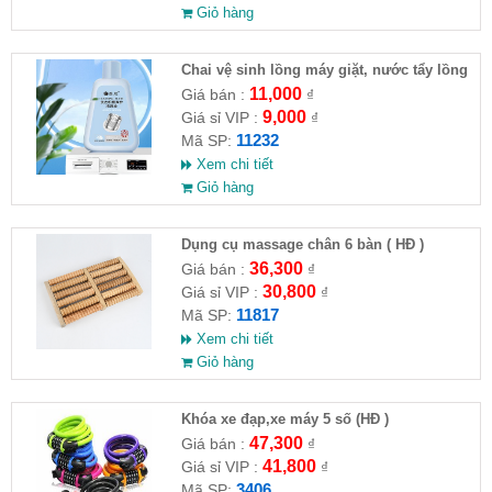
Giỏ hàng
Chai vệ sinh lồng máy giặt, nước tẩy lồng
máy giặt CLEANING FLUID
11,000
Giá bán :
₫
9,000
Giá sỉ VIP :
₫
11232
Mã SP:
Xem chi tiết
Giỏ hàng
Dụng cụ massage chân 6 bàn ( HĐ )
36,300
Giá bán :
₫
30,800
Giá sỉ VIP :
₫
11817
Mã SP:
Xem chi tiết
Giỏ hàng
Khóa xe đạp,xe máy 5 số (HĐ )
47,300
Giá bán :
₫
41,800
Giá sỉ VIP :
₫
3406
Mã SP: