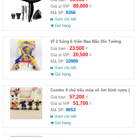
89,000
Giá sỉ VIP :
₫
9356
Mã SP:
Xem chi tiết
Giỏ hàng
VỈ 2 Súng 6 Viên Đạn Bắn Dín Tường
23,500
Giá bán :
₫
20,500
Giá sỉ VIP :
₫
10989
Mã SP:
Xem chi tiết
Giỏ hàng
Combo 4 chú tiểu múa võ ôm bình rượu (
HĐ )
57,200
Giá bán :
₫
51,700
Giá sỉ VIP :
₫
9653
Mã SP:
Xem chi tiết
Giỏ hàng