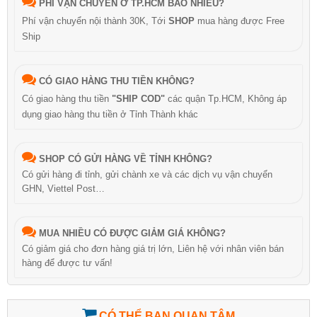
PHÍ VẬN CHUYỂN Ở TP.HCM BAO NHIÊU?
Phí vận chuyển nội thành 30K, Tới
SHOP
mua hàng được Free
Ship
CÓ GIAO HÀNG THU TIỀN KHÔNG?
Có giao hàng thu tiền
"SHIP COD"
các quận Tp.HCM, Không áp
dụng giao hàng thu tiền ở Tỉnh Thành khác
SHOP CÓ GỬI HÀNG VỀ TỈNH KHÔNG?
Có gửi hàng đi tỉnh, gửi chành xe và các dịch vụ vận chuyển
GHN, Viettel Post…
MUA NHIỀU CÓ ĐƯỢC GIẢM GIÁ KHÔNG?
Có giảm giá cho đơn hàng giá trị lớn, Liên hệ với nhân viên bán
hàng để được tư vấn!
CÓ THỂ BẠN QUAN TÂM