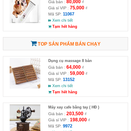
KM-1051
80,000
Giá bán :
₫
75,000
Giá sỉ VIP :
₫
11067
Mã SP:
Xem chi tiết
Tạm hết hàng
TOP SẢN PHẨM BÁN CHẠY
Dụng cụ massage 8 bàn
64,000
Giá bán :
₫
59,000
Giá sỉ VIP :
₫
13152
Mã SP:
Xem chi tiết
Tạm hết hàng
Máy xay cafe bằng tay ( HĐ )
203,500
Giá bán :
₫
198,000
Giá sỉ VIP :
₫
9972
Mã SP: