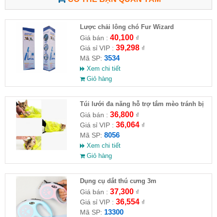
Lược chải lông chó Fur Wizard
40,100
Giá bán :
₫
39,298
Giá sỉ VIP :
₫
3534
Mã SP:
Xem chi tiết
Giỏ hàng
Túi lưới đa năng hỗ trợ tắm mèo tránh bị
mèo cào
36,800
Giá bán :
₫
36,064
Giá sỉ VIP :
₫
8056
Mã SP:
Xem chi tiết
Giỏ hàng
Dụng cụ dắt thú cưng 3m
37,300
Giá bán :
₫
36,554
Giá sỉ VIP :
₫
13300
Mã SP: