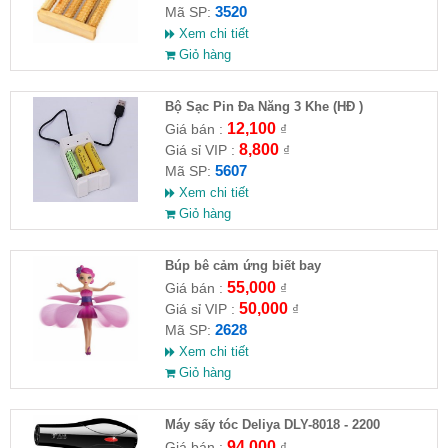
3520
Mã SP:
Xem chi tiết
Giỏ hàng
Bộ Sạc Pin Đa Năng 3 Khe (HĐ )
12,100
Giá bán :
₫
8,800
Giá sỉ VIP :
₫
5607
Mã SP:
Xem chi tiết
Giỏ hàng
​Búp bê cảm ứng biết bay
55,000
Giá bán :
₫
50,000
Giá sỉ VIP :
₫
2628
Mã SP:
Xem chi tiết
Giỏ hàng
Máy sấy tóc Deliya DLY-8018 - 2200
94,000
Giá bán :
₫