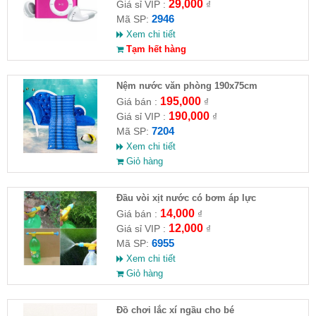
29,000
Giá sỉ VIP :
₫
2946
Mã SP:
Xem chi tiết
Tạm hết hàng
Nệm nước văn phòng 190x75cm
195,000
Giá bán :
₫
190,000
Giá sỉ VIP :
₫
7204
Mã SP:
Xem chi tiết
Giỏ hàng
Đầu vòi xịt nước có bơm áp lực
14,000
Giá bán :
₫
12,000
Giá sỉ VIP :
₫
6955
Mã SP:
Xem chi tiết
Giỏ hàng
Đồ chơi lắc xí ngầu cho bé