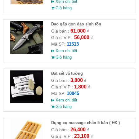
Xem chi tiết
Giỏ hàng
Dao gấp gọn dao sinh tồn
61,000
Giá bán :
₫
56,000
Giá sỉ VIP :
₫
11513
Mã SP:
Xem chi tiết
Giỏ hàng
Đất sét vá tường
3,800
Giá bán :
₫
1,800
Giá sỉ VIP :
₫
10845
Mã SP:
Xem chi tiết
Giỏ hàng
Dụng cụ massage chân 5 bàn ( HĐ )
26,400
Giá bán :
₫
23,100
Giá sỉ VIP :
₫