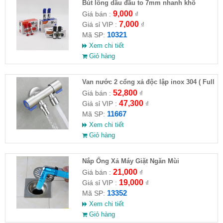
Bút lông dầu đầu to 7mm nhanh khô
9,000
Giá bán :
₫
7,000
Giá sỉ VIP :
₫
10321
Mã SP:
Xem chi tiết
Giỏ hàng
Van nước 2 cổng xả độc lập inox 304 ( Full
VAT )
52,800
Giá bán :
₫
47,300
Giá sỉ VIP :
₫
11667
Mã SP:
Xem chi tiết
Giỏ hàng
Nắp Ống Xả Máy Giặt Ngăn Mùi
21,000
Giá bán :
₫
19,000
Giá sỉ VIP :
₫
13352
Mã SP:
Xem chi tiết
Giỏ hàng