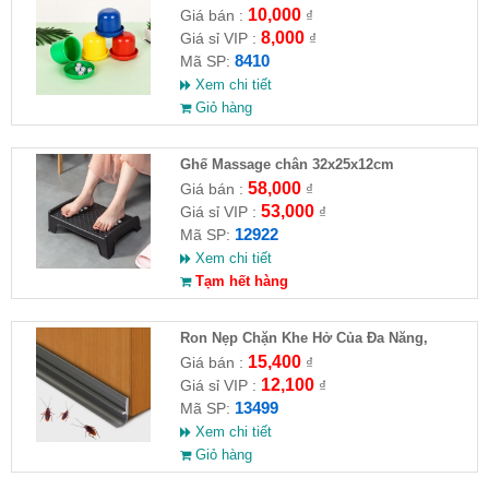
10,000
Giá bán :
₫
8,000
Giá sỉ VIP :
₫
8410
Mã SP:
Xem chi tiết
Giỏ hàng
Ghế Massage chân 32x25x12cm
58,000
Giá bán :
₫
53,000
Giá sỉ VIP :
₫
12922
Mã SP:
Xem chi tiết
Tạm hết hàng
Ron Nẹp Chặn Khe Hở Của Đa Năng,
Chống Côn Trùng( HĐ )
15,400
Giá bán :
₫
12,100
Giá sỉ VIP :
₫
13499
Mã SP:
Xem chi tiết
Giỏ hàng