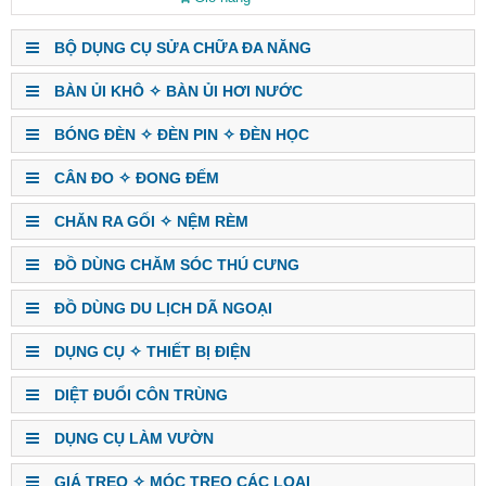
BỘ DỤNG CỤ SỬA CHỮA ĐA NĂNG
BÀN ỦI KHÔ ✧ BÀN ỦI HƠI NƯỚC
BÓNG ĐÈN ✧ ĐÈN PIN ✧ ĐÈN HỌC
CÂN ĐO ✧ ĐONG ĐẾM
CHĂN RA GỐI ✧ NỆM RÈM
ĐỒ DÙNG CHĂM SÓC THÚ CƯNG
ĐỒ DÙNG DU LỊCH DÃ NGOẠI
DỤNG CỤ ✧ THIẾT BỊ ĐIỆN
DIỆT ĐUỔI CÔN TRÙNG
DỤNG CỤ LÀM VƯỜN
GIÁ TREO ✧ MÓC TREO CÁC LOẠI