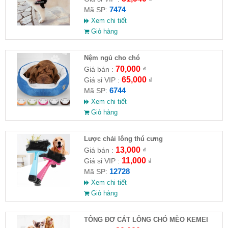
7474
Mã SP:
Xem chi tiết
Giỏ hàng
Nệm ngủ cho chó
70,000
Giá bán :
₫
65,000
Giá sỉ VIP :
₫
6744
Mã SP:
Xem chi tiết
Giỏ hàng
Lược chải lông thú cưng
13,000
Giá bán :
₫
11,000
Giá sỉ VIP :
₫
12728
Mã SP:
Xem chi tiết
Giỏ hàng
TÔNG ĐƠ CẮT LÔNG CHÓ MÈO KEMEI