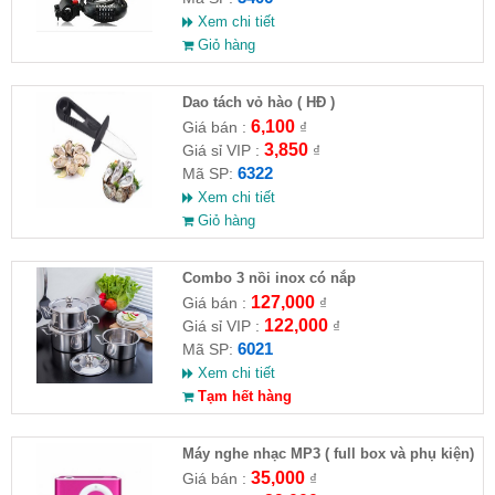
Xem chi tiết
Giỏ hàng
Dao tách vỏ hào ( HĐ )
6,100
Giá bán :
₫
3,850
Giá sỉ VIP :
₫
6322
Mã SP:
Xem chi tiết
Giỏ hàng
Combo 3 nồi inox có nắp
127,000
Giá bán :
₫
122,000
Giá sỉ VIP :
₫
6021
Mã SP:
Xem chi tiết
Tạm hết hàng
Máy nghe nhạc MP3 ( full box và phụ kiện)
35,000
Giá bán :
₫