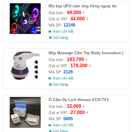
Đĩa bay UFO cảm ứng hồng ngoại đa
chiều tự động bay về
49,000
Giá bán :
₫
44,000
Giá sỉ VIP :
₫
12249
Mã SP:
Xem chi tiết
Giỏ hàng
Máy Massage Cầm Tay Body Innovation (
HĐ )
183,700
Giá bán :
₫
178,200
Giá sỉ VIP :
₫
2128
Mã SP:
Xem chi tiết
Giỏ hàng
Ổ Cắm Du Lịch Honeys ECO-TV1
32,000
Giá bán :
₫
27,000
Giá sỉ VIP :
₫
5685
Mã SP:
Xem chi tiết
Giỏ hàng