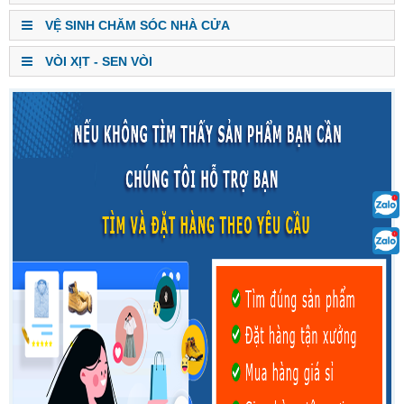
VỆ SINH CHĂM SÓC NHÀ CỬA
VÒI XỊT - SEN VÒI