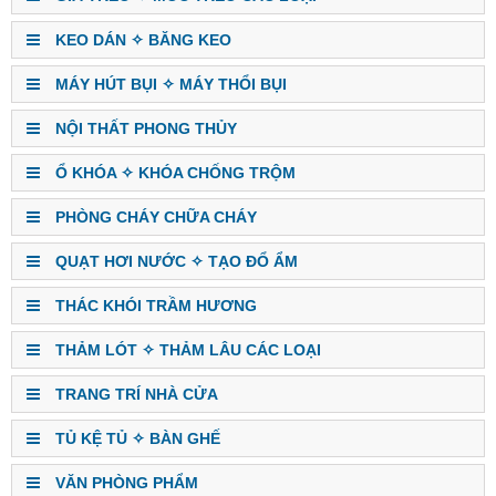
KEO DÁN ✧ BĂNG KEO
MÁY HÚT BỤI ✧ MÁY THỔI BỤI
NỘI THẤT PHONG THỦY
Ổ KHÓA ✧ KHÓA CHỐNG TRỘM
PHÒNG CHÁY CHỮA CHÁY
QUẠT HƠI NƯỚC ✧ TẠO ĐỔ ẨM
THÁC KHÓI TRẦM HƯƠNG
THẢM LÓT ✧ THẢM LÂU CÁC LOẠI
TRANG TRÍ NHÀ CỬA
TỦ KỆ TỦ ✧ BÀN GHẾ
VĂN PHÒNG PHẨM