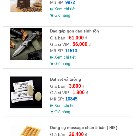
9972
Mã SP:
Xem chi tiết
Giỏ hàng
Dao gấp gọn dao sinh tồn
61,000
Giá bán :
₫
56,000
Giá sỉ VIP :
₫
11513
Mã SP:
Xem chi tiết
Giỏ hàng
Đất sét vá tường
3,800
Giá bán :
₫
1,800
Giá sỉ VIP :
₫
10845
Mã SP:
Xem chi tiết
Giỏ hàng
Dụng cụ massage chân 5 bàn ( HĐ )
26,400
Giá bán :
₫