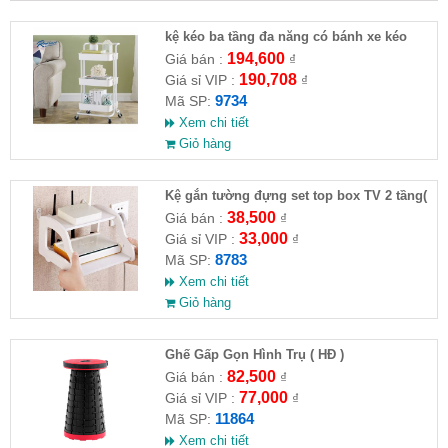
kệ kéo ba tầng đa năng có bánh xe kéo
194,600
Giá bán :
₫
190,708
Giá sỉ VIP :
₫
9734
Mã SP:
Xem chi tiết
Giỏ hàng
Kệ gắn tường đựng set top box TV 2 tầng(
HĐ )
38,500
Giá bán :
₫
33,000
Giá sỉ VIP :
₫
8783
Mã SP:
Xem chi tiết
Giỏ hàng
Ghế Gấp Gọn Hình Trụ ( HĐ )
82,500
Giá bán :
₫
77,000
Giá sỉ VIP :
₫
11864
Mã SP:
Xem chi tiết