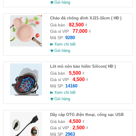
Giỏ hàng
Chảo đá chống dính XJ21-16cm ( HĐ )
82,500
Giá bán :
₫
77,000
Giá sỉ VIP :
₫
9280
Mã SP:
Xem chi tiết
Giỏ hàng
Lót mũ nón bảo hiểm Silicon( HĐ )
5,500
Giá bán :
₫
4,500
Giá sỉ VIP :
₫
14160
Mã SP:
Xem chi tiết
Giỏ hàng
Dây cáp OTG điện thoại, cổng sạc USB
4,500
Giá bán :
₫
2,500
Giá sỉ VIP :
₫
2963
Mã SP: