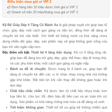
Điều kiện mua giá sỉ VIP 2
Đơn hàng trên 10 triệu được tính giá sỉ VIP 2
Doanh số trên 20 triệu/tháng mua giá sỉ VIP 2
Kệ Để Giày Dép 4 Tầng Có Bánh Xe
là giải pháp tuyệt vời giúp bạn tổ
chức giày dép một cách gọn gàng và tiện lợi, đồng thời dễ dàng di
chuyển kệ khi cần thiết. Với thiết kế thông minh và khả năng chứa
đựng nhiều đôi giày, dép, sản phẩm này sẽ giúp không gian sống của
bạn trở nên ngăn nắp hơn.
Đặc điểm nổi bật:
Thiết kế 4 tầng tiện dụng
: Kệ có 4 tầng rộng rãi,
giúp bạn dễ dàng lưu trữ giày dép, giày thể thao, dép đi trong nhà,
và các phụ kiện khác một cách gọn gàng và ngăn nắp.
Bánh xe dễ di chuyển
: Được trang bị 4 bánh xe, giúp bạn dễ
dàng di chuyển kệ đến các vị trí khác nhau trong nhà mà không
gặp khó khăn. Rất tiện lợi khi cần thay đổi không gian hoặc khi
dọn dẹp.
Chất liệu chắc chắn
: Kệ được làm từ chất liệu nhựa hoặc kim
loại bền bỉ, chịu lực tốt, đảm bảo độ bền cao và an toàn khi sử
dụng. Sản phẩm có khả năng chống mài mòn và dễ dàng vệ sinh.
Tiết kiệm không gian
: Thiết kế tối ưu giúp kệ không chiếm quá