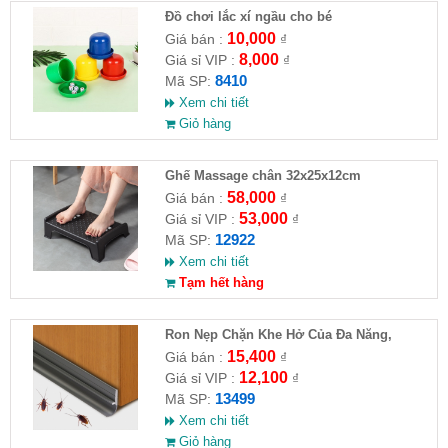
Đồ chơi lắc xí ngầu cho bé
10,000
Giá bán :
₫
8,000
Giá sỉ VIP :
₫
8410
Mã SP:
Xem chi tiết
Giỏ hàng
Ghế Massage chân 32x25x12cm
58,000
Giá bán :
₫
53,000
Giá sỉ VIP :
₫
12922
Mã SP:
Xem chi tiết
Tạm hết hàng
Ron Nẹp Chặn Khe Hở Của Đa Năng,
Chống Côn Trùng( HĐ )
15,400
Giá bán :
₫
12,100
Giá sỉ VIP :
₫
13499
Mã SP:
Xem chi tiết
Giỏ hàng