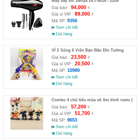
Máy sấy tóc Deliya DLY-8018 - 2200
94,000
Giá bán :
₫
89,000
Giá sỉ VIP :
₫
9356
Mã SP:
Xem chi tiết
Giỏ hàng
VỈ 2 Súng 6 Viên Đạn Bắn Dín Tường
23,500
Giá bán :
₫
20,500
Giá sỉ VIP :
₫
10989
Mã SP:
Xem chi tiết
Giỏ hàng
Combo 4 chú tiểu múa võ ôm bình rượu (
HĐ )
57,200
Giá bán :
₫
51,700
Giá sỉ VIP :
₫
9653
Mã SP:
Xem chi tiết
Giỏ hàng