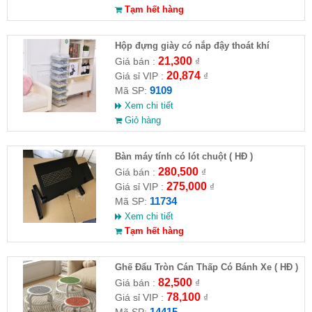
Tạm hết hàng
Hộp đựng giày có nắp đậy thoát khí
21,300
Giá bán :
₫
20,874
Giá sỉ VIP :
₫
9109
Mã SP:
Xem chi tiết
Giỏ hàng
Bàn máy tính có lót chuột ( HĐ )
280,500
Giá bán :
₫
275,000
Giá sỉ VIP :
₫
11734
Mã SP:
Xem chi tiết
Tạm hết hàng
Ghế Đẩu Tròn Cán Thấp Có Bánh Xe ( HĐ )
82,500
Giá bán :
₫
78,100
Giá sỉ VIP :
₫
14415