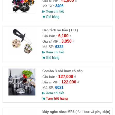
41,800
Giá sỉ VIP :
₫
3406
Mã SP:
Xem chi tiết
Giỏ hàng
Dao tách vỏ hào ( HĐ )
6,100
Giá bán :
₫
3,850
Giá sỉ VIP :
₫
6322
Mã SP:
Xem chi tiết
Giỏ hàng
Combo 3 nồi inox có nắp
127,000
Giá bán :
₫
122,000
Giá sỉ VIP :
₫
6021
Mã SP:
Xem chi tiết
Tạm hết hàng
Máy nghe nhạc MP3 ( full box và phụ kiện)