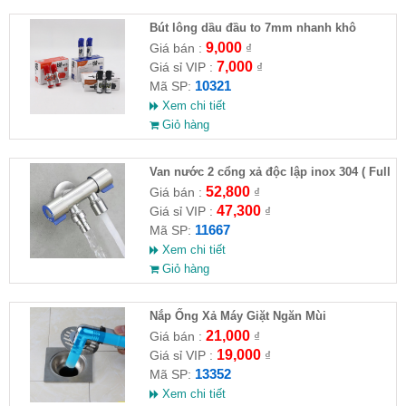
Bút lông dầu đầu to 7mm nhanh khô
9,000
Giá bán :
₫
7,000
Giá sỉ VIP :
₫
10321
Mã SP:
Xem chi tiết
Giỏ hàng
Van nước 2 cổng xả độc lập inox 304 ( Full
VAT )
52,800
Giá bán :
₫
47,300
Giá sỉ VIP :
₫
11667
Mã SP:
Xem chi tiết
Giỏ hàng
Nắp Ống Xả Máy Giặt Ngăn Mùi
21,000
Giá bán :
₫
19,000
Giá sỉ VIP :
₫
13352
Mã SP:
Xem chi tiết