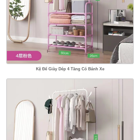
Kệ Để Giày Dép 4 Tầng Có Bánh Xe