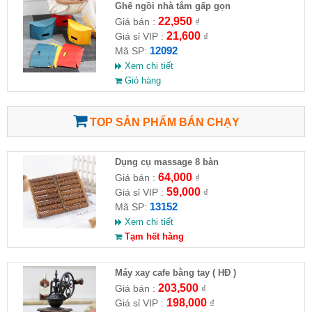
Ghế ngồi nhà tắm gấp gọn
22,950
Giá bán :
₫
21,600
Giá sỉ VIP :
₫
12092
Mã SP:
Xem chi tiết
Giỏ hàng
TOP SẢN PHẨM BÁN CHẠY
Dụng cụ massage 8 bàn
64,000
Giá bán :
₫
59,000
Giá sỉ VIP :
₫
13152
Mã SP:
Xem chi tiết
Tạm hết hàng
Máy xay cafe bằng tay ( HĐ )
203,500
Giá bán :
₫
198,000
Giá sỉ VIP :
₫