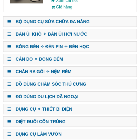
Xem chi tiết
Giỏ hàng
BỘ DỤNG CỤ SỬA CHỮA ĐA NĂNG
BÀN ỦI KHÔ ✧ BÀN ỦI HƠI NƯỚC
BÓNG ĐÈN ✧ ĐÈN PIN ✧ ĐÈN HỌC
CÂN ĐO ✧ ĐONG ĐẾM
CHĂN RA GỐI ✧ NỆM RÈM
ĐỒ DÙNG CHĂM SÓC THÚ CƯNG
ĐỒ DÙNG DU LỊCH DÃ NGOẠI
DỤNG CỤ ✧ THIẾT BỊ ĐIỆN
DIỆT ĐUỔI CÔN TRÙNG
DỤNG CỤ LÀM VƯỜN