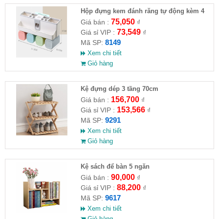
Hộp đựng kem đánh răng tự động kèm 4
ly
75,050
Giá bán :
₫
73,549
Giá sỉ VIP :
₫
8149
Mã SP:
Xem chi tiết
Giỏ hàng
Kệ đựng dép 3 tầng 70cm
156,700
Giá bán :
₫
153,566
Giá sỉ VIP :
₫
9291
Mã SP:
Xem chi tiết
Giỏ hàng
Kệ sách để bàn 5 ngăn
90,000
Giá bán :
₫
88,200
Giá sỉ VIP :
₫
9617
Mã SP:
Xem chi tiết
Giỏ hàng