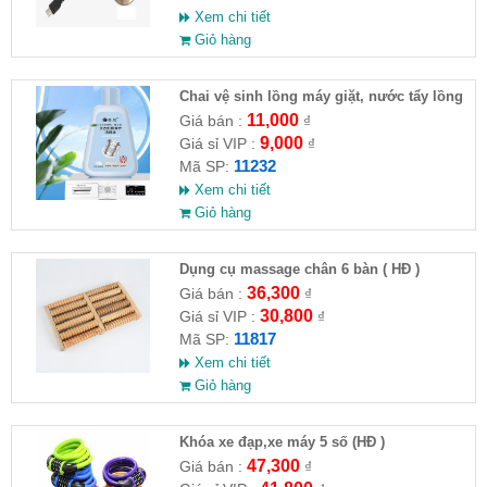
Xem chi tiết
Giỏ hàng
Chai vệ sinh lồng máy giặt, nước tẩy lồng
máy giặt CLEANING FLUID
11,000
Giá bán :
₫
9,000
Giá sỉ VIP :
₫
11232
Mã SP:
Xem chi tiết
Giỏ hàng
Dụng cụ massage chân 6 bàn ( HĐ )
36,300
Giá bán :
₫
30,800
Giá sỉ VIP :
₫
11817
Mã SP:
Xem chi tiết
Giỏ hàng
Khóa xe đạp,xe máy 5 số (HĐ )
47,300
Giá bán :
₫