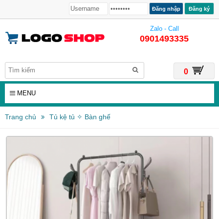
Đăng ký
Zalo - Call
0901493335
0
MENU
Trang chủ
Tủ kệ tủ ✧ Bàn ghế