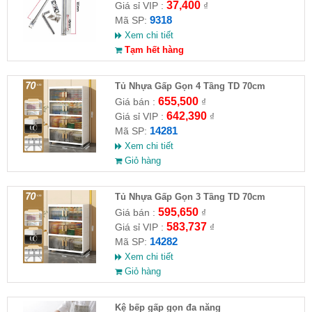
37,400
Giá sỉ VIP :
₫
9318
Mã SP:
Xem chi tiết
Tạm hết hàng
Tủ Nhựa Gấp Gọn 4 Tầng TD 70cm
655,500
Giá bán :
₫
642,390
Giá sỉ VIP :
₫
14281
Mã SP:
Xem chi tiết
Giỏ hàng
Tủ Nhựa Gấp Gọn 3 Tầng TD 70cm
595,650
Giá bán :
₫
583,737
Giá sỉ VIP :
₫
14282
Mã SP:
Xem chi tiết
Giỏ hàng
Kệ bếp gấp gọn đa năng