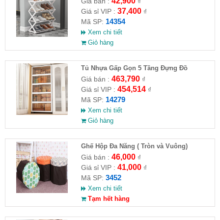
42,900
Giá bán :
₫
37,400
Giá sỉ VIP :
₫
14354
Mã SP:
Xem chi tiết
Giỏ hàng
Tủ Nhựa Gấp Gọn 5 Tầng Đựng Đồ
463,790
Giá bán :
₫
454,514
Giá sỉ VIP :
₫
14279
Mã SP:
Xem chi tiết
Giỏ hàng
Ghế Hộp Đa Năng ( Tròn và Vuông)
46,000
Giá bán :
₫
41,000
Giá sỉ VIP :
₫
3452
Mã SP:
Xem chi tiết
Tạm hết hàng