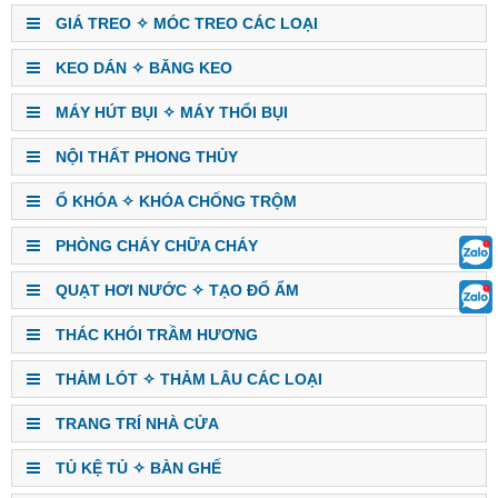
GIÁ TREO ✧ MÓC TREO CÁC LOẠI
KEO DÁN ✧ BĂNG KEO
MÁY HÚT BỤI ✧ MÁY THỔI BỤI
NỘI THẤT PHONG THỦY
Ổ KHÓA ✧ KHÓA CHỐNG TRỘM
PHÒNG CHÁY CHỮA CHÁY
QUẠT HƠI NƯỚC ✧ TẠO ĐỔ ẨM
THÁC KHÓI TRẦM HƯƠNG
THẢM LÓT ✧ THẢM LÂU CÁC LOẠI
TRANG TRÍ NHÀ CỬA
TỦ KỆ TỦ ✧ BÀN GHẾ