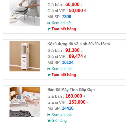
60,000
Giá bán :
₫
50,000
Giá sỉ VIP :
₫
7308
Mã SP:
Xem chi tiết
Tạm hết hàng
Kệ tủ đựng đồ về sinh 80x20x18cm
91,300
Giá bán :
₫
89,474
Giá sỉ VIP :
₫
10124
Mã SP:
Xem chi tiết
Tạm hết hàng
Bàn Để Máy Tính Gấp Gọn
160,000
Giá bán :
₫
153,000
Giá sỉ VIP :
₫
14416
Mã SP:
Xem chi tiết
Giỏ hàng