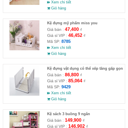
Xem chi tiết
Giỏ hàng
Kệ đựng mỹ phẩm miss you
47,400
Giá bán :
₫
46,452
Giá sỉ VIP :
₫
8785
Mã SP:
Xem chi tiết
Giỏ hàng
Kệ đựng vật dụng có thể xếp tầng gấp gọn
T2034
86,800
Giá bán :
₫
85,064
Giá sỉ VIP :
₫
9429
Mã SP:
Xem chi tiết
Giỏ hàng
Kệ sách 3 buồng 9 ngăn
149,900
Giá bán :
₫
146,902
Giá sỉ VIP :
₫