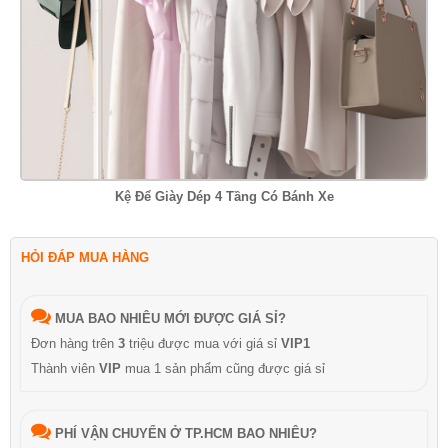
Kệ Để Giày Dép 4 Tầng Có Bánh Xe
HỎI ĐÁP MUA HÀNG
MUA BAO NHIÊU MỚI ĐƯỢC GIÁ SỈ?
Đơn hàng trên
3
triệu được mua với giá sỉ
VIP1
Thành viên
VIP
mua 1 sản phẩm cũng được giá sỉ
PHÍ VẬN CHUYỂN Ở TP.HCM BAO NHIÊU?