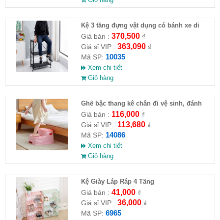
Kệ 3 tầng đựng vật dụng có bánh xe di
chuyển
370,500
Giá bán :
₫
363,090
Giá sỉ VIP :
₫
10035
Mã SP:
Xem chi tiết
Giỏ hàng
Ghế bậc thang kê chân đi vệ sinh, đánh
răng, ghế tắm
116,000
Giá bán :
₫
113,680
Giá sỉ VIP :
₫
14086
Mã SP:
Xem chi tiết
Giỏ hàng
Kệ Giày Láp Ráp 4 Tầng
41,000
Giá bán :
₫
36,000
Giá sỉ VIP :
₫
6965
Mã SP: