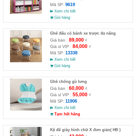
9619
Mã SP:
Xem chi tiết
Giỏ hàng
Ghế đẩu có bánh xe trược đa năng
89,000
Giá bán :
₫
84,000
Giá sỉ VIP :
₫
13338
Mã SP:
Xem chi tiết
Giỏ hàng
Ghế chống gù lưng
60,000
Giá bán :
₫
55,000
Giá sỉ VIP :
₫
11906
Mã SP:
Xem chi tiết
Tạm hết hàng
Kệ để giày hình chữ X đơn giản( HĐ )