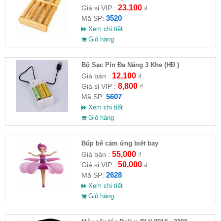
23,100
Giá sỉ VIP :
₫
3520
Mã SP:
Xem chi tiết
Giỏ hàng
Bộ Sạc Pin Đa Năng 3 Khe (HĐ )
12,100
Giá bán :
₫
8,800
Giá sỉ VIP :
₫
5607
Mã SP:
Xem chi tiết
Giỏ hàng
​Búp bê cảm ứng biết bay
55,000
Giá bán :
₫
50,000
Giá sỉ VIP :
₫
2628
Mã SP:
Xem chi tiết
Giỏ hàng