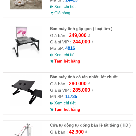
Mã SP:
Xem chi tiết
Giỏ hàng
Bàn máy tính gấp gọn ( loại lớn )
249,000
Giá bán :
₫
244,000
Giá sỉ VIP :
₫
4816
Mã SP:
Xem chi tiết
Tạm hết hàng
Bàn máy tính có tản nhiệt, lót chuột
290,000
Giá bán :
₫
285,000
Giá sỉ VIP :
₫
11735
Mã SP:
Xem chi tiết
Tạm hết hàng
Cửa tự động tự đóng bản lề tắt tiếng ( HĐ )
42,900
Giá bán :
₫