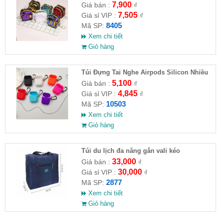
khóa cho nữ
7,900
Giá bán :
₫
7,505
Giá sỉ VIP :
₫
8405
Mã SP:
Xem chi tiết
Giỏ hàng
Túi Đựng Tai Nghe Airpods Silicon Nhiều
Màu
5,100
Giá bán :
₫
4,845
Giá sỉ VIP :
₫
10503
Mã SP:
Xem chi tiết
Giỏ hàng
Túi du lịch đa năng gắn vali kéo
33,000
Giá bán :
₫
30,000
Giá sỉ VIP :
₫
2877
Mã SP:
Xem chi tiết
Giỏ hàng