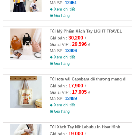
12451
Mã SP:
Xem chi tiết
Giỏ hàng
Túi Mỹ Phẩm Xách Tay LIGHT TRAVEL
30,200
Giá bán :
₫
29,596
Giá sỉ VIP :
₫
13406
Mã SP:
Xem chi tiết
Giỏ hàng
Túi tote vải Capybara dễ thương mang đi
học, đi chơi, đi làm
17,900
Giá bán :
₫
17,005
Giá sỉ VIP :
₫
13489
Mã SP:
Xem chi tiết
Giỏ hàng
Túi Xách Tay Nữ Labubu in Hoạt Hình
19,000
Giá bán :
₫