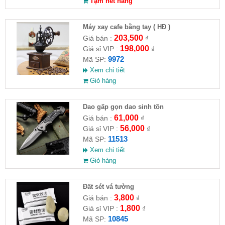
Tạm hết hàng
Máy xay cafe bằng tay ( HĐ )
203,500
Giá bán :
₫
198,000
Giá sỉ VIP :
₫
9972
Mã SP:
Xem chi tiết
Giỏ hàng
Dao gấp gọn dao sinh tồn
61,000
Giá bán :
₫
56,000
Giá sỉ VIP :
₫
11513
Mã SP:
Xem chi tiết
Giỏ hàng
Đất sét vá tường
3,800
Giá bán :
₫
1,800
Giá sỉ VIP :
₫
10845
Mã SP: