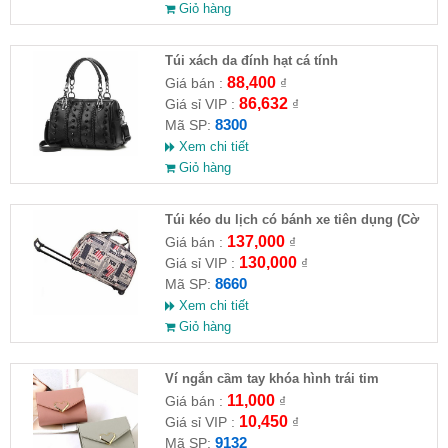
Giỏ hàng
Túi xách da đính hạt cá tính
88,400
Giá bán :
₫
86,632
Giá sỉ VIP :
₫
8300
Mã SP:
Xem chi tiết
Giỏ hàng
Túi kéo du lịch có bánh xe tiên dụng (Cờ
Mỹ & báo retro)
137,000
Giá bán :
₫
130,000
Giá sỉ VIP :
₫
8660
Mã SP:
Xem chi tiết
Giỏ hàng
Ví ngắn cầm tay khóa hình trái tim
11,000
Giá bán :
₫
10,450
Giá sỉ VIP :
₫
9132
Mã SP: