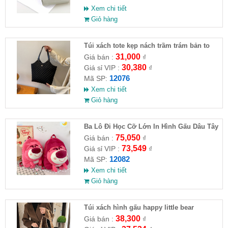
Xem chi tiết
Giỏ hàng
Túi xách tote kẹp nách trầm trám bản to
mẫu HOT 2023
31,000
Giá bán :
₫
30,380
Giá sỉ VIP :
₫
12076
Mã SP:
Xem chi tiết
Giỏ hàng
Ba Lô Đi Học Cỡ Lớn In Hình Gấu Dâu Tây
75,050
Giá bán :
₫
73,549
Giá sỉ VIP :
₫
12082
Mã SP:
Xem chi tiết
Giỏ hàng
Túi xách hình gấu happy little bear
38,300
Giá bán :
₫