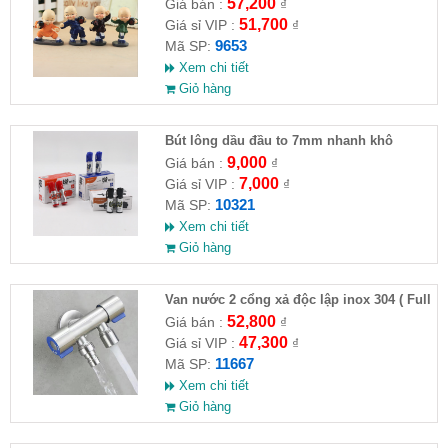
HĐ )
57,200
Giá bán :
₫
51,700
Giá sỉ VIP :
₫
9653
Mã SP:
Xem chi tiết
Giỏ hàng
Bút lông dầu đầu to 7mm nhanh khô
9,000
Giá bán :
₫
7,000
Giá sỉ VIP :
₫
10321
Mã SP:
Xem chi tiết
Giỏ hàng
Van nước 2 cổng xả độc lập inox 304 ( Full
VAT )
52,800
Giá bán :
₫
47,300
Giá sỉ VIP :
₫
11667
Mã SP:
Xem chi tiết
Giỏ hàng