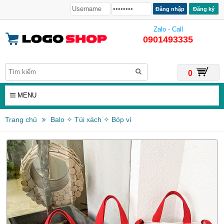
Đăng ký
Zalo - Call
0901493335
0
MENU
Trang chủ
Balo ✧ Túi xách ✧ Bóp ví