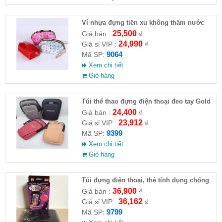
Ví nhựa đựng tiền xu không thấm nước
25,500
Giá bán :
₫
24,990
Giá sỉ VIP :
₫
9064
Mã SP:
Xem chi tiết
Giỏ hàng
Túi thể thao đựng điện thoại đeo tay Gold
Horse
24,400
Giá bán :
₫
23,912
Giá sỉ VIP :
₫
9399
Mã SP:
Xem chi tiết
Giỏ hàng
Túi đựng điện thoại, thẻ tính dụng chống
nước đa chức năng
36,900
Giá bán :
₫
36,162
Giá sỉ VIP :
₫
9799
Mã SP: