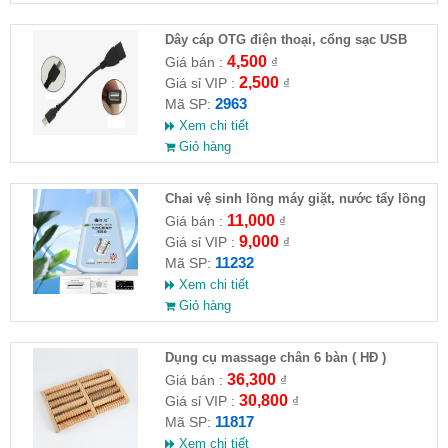
Dây cáp OTG điện thoại, cổng sạc USB
4,500
Giá bán :
₫
2,500
Giá sỉ VIP :
₫
2963
Mã SP:
Xem chi tiết
Giỏ hàng
Chai vệ sinh lồng máy giặt, nước tẩy lồng
máy giặt CLEANING FLUID
11,000
Giá bán :
₫
9,000
Giá sỉ VIP :
₫
11232
Mã SP:
Xem chi tiết
Giỏ hàng
Dụng cụ massage chân 6 bàn ( HĐ )
36,300
Giá bán :
₫
30,800
Giá sỉ VIP :
₫
11817
Mã SP:
Xem chi tiết