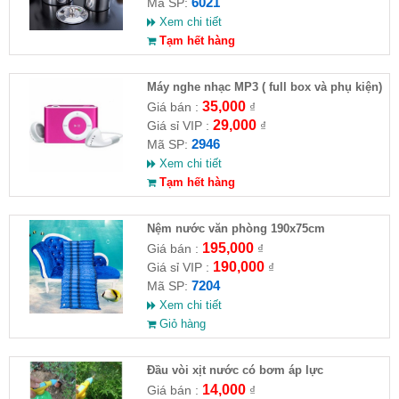
6021
Mã SP:
Xem chi tiết
Tạm hết hàng
Máy nghe nhạc MP3 ( full box và phụ kiện)
35,000
Giá bán :
₫
29,000
Giá sỉ VIP :
₫
2946
Mã SP:
Xem chi tiết
Tạm hết hàng
Nệm nước văn phòng 190x75cm
195,000
Giá bán :
₫
190,000
Giá sỉ VIP :
₫
7204
Mã SP:
Xem chi tiết
Giỏ hàng
Đầu vòi xịt nước có bơm áp lực
14,000
Giá bán :
₫