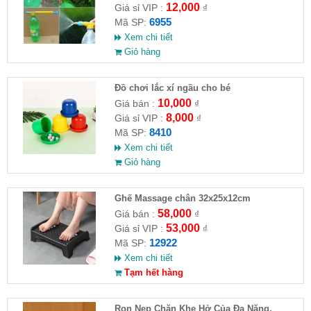
12,000
Giá sỉ VIP :
₫
6955
Mã SP:
Xem chi tiết
Giỏ hàng
Đồ chơi lắc xí ngầu cho bé
10,000
Giá bán :
₫
8,000
Giá sỉ VIP :
₫
8410
Mã SP:
Xem chi tiết
Giỏ hàng
Ghế Massage chân 32x25x12cm
58,000
Giá bán :
₫
53,000
Giá sỉ VIP :
₫
12922
Mã SP:
Xem chi tiết
Tạm hết hàng
Ron Nẹp Chặn Khe Hở Của Đa Năng,