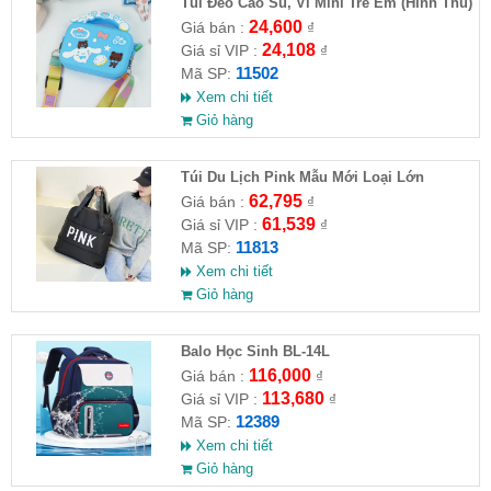
Túi Đeo Cao Su, Ví Mini Trẻ Em (Hình Thú)
24,600
Giá bán :
₫
24,108
Giá sỉ VIP :
₫
11502
Mã SP:
Xem chi tiết
Giỏ hàng
Túi Du Lịch Pink Mẫu Mới Loại Lớn
62,795
Giá bán :
₫
61,539
Giá sỉ VIP :
₫
11813
Mã SP:
Xem chi tiết
Giỏ hàng
Balo Học Sinh BL-14L
116,000
Giá bán :
₫
113,680
Giá sỉ VIP :
₫
12389
Mã SP:
Xem chi tiết
Giỏ hàng