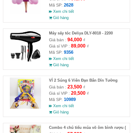
2628
Mã SP:
Xem chi tiết
Giỏ hàng
Máy sấy tóc Deliya DLY-8018 - 2200
94,000
Giá bán :
₫
89,000
Giá sỉ VIP :
₫
9356
Mã SP:
Xem chi tiết
Giỏ hàng
VỈ 2 Súng 6 Viên Đạn Bắn Dín Tường
23,500
Giá bán :
₫
20,500
Giá sỉ VIP :
₫
10989
Mã SP:
Xem chi tiết
Giỏ hàng
Combo 4 chú tiểu múa võ ôm bình rượu (