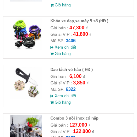
Giỏ hàng
Khóa xe đạp,xe máy 5 số (HĐ )
47,300
Giá bán :
₫
41,800
Giá sỉ VIP :
₫
3406
Mã SP:
Xem chi tiết
Giỏ hàng
Dao tách vỏ hào ( HĐ )
6,100
Giá bán :
₫
3,850
Giá sỉ VIP :
₫
6322
Mã SP:
Xem chi tiết
Giỏ hàng
Combo 3 nồi inox có nắp
127,000
Giá bán :
₫
122,000
Giá sỉ VIP :
₫