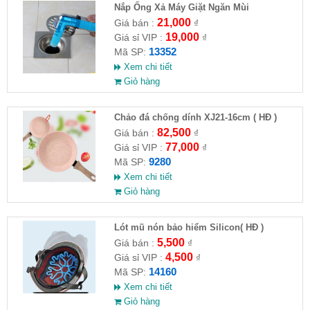
Nắp Ống Xả Máy Giặt Ngăn Mùi
21,000
Giá bán :
₫
19,000
Giá sỉ VIP :
₫
13352
Mã SP:
Xem chi tiết
Giỏ hàng
Chảo đá chống dính XJ21-16cm ( HĐ )
82,500
Giá bán :
₫
77,000
Giá sỉ VIP :
₫
9280
Mã SP:
Xem chi tiết
Giỏ hàng
Lót mũ nón bảo hiểm Silicon( HĐ )
5,500
Giá bán :
₫
4,500
Giá sỉ VIP :
₫
14160
Mã SP:
Xem chi tiết
Giỏ hàng