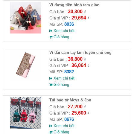
Ví đựng tiền hình tam giác
30,300
Giá bán :
₫
29,694
Giá sỉ VIP :
₫
8036
Mã SP:
Xem chi tiết
Giỏ hàng
Ví dài cầm tay kim tuyến chú ong
36,800
Giá bán :
₫
36,064
Giá sỉ VIP :
₫
8382
Mã SP:
Xem chi tiết
Giỏ hàng
Túi bao tử Mcys & Jpn
27,200
Giá bán :
₫
25,600
Giá sỉ VIP :
₫
8676
Mã SP:
Xem chi tiết
Giỏ hàng