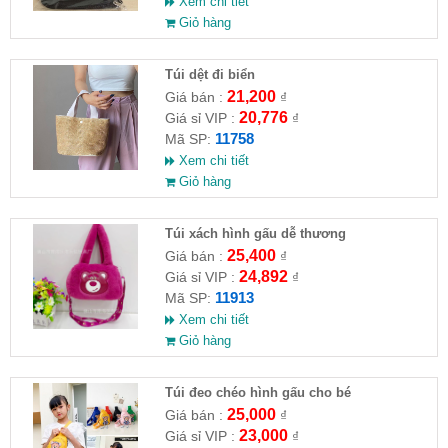
Xem chi tiết
Giỏ hàng
Túi dệt đi biển
21,200
Giá bán :
₫
20,776
Giá sỉ VIP :
₫
11758
Mã SP:
Xem chi tiết
Giỏ hàng
Túi xách hình gấu dễ thương
25,400
Giá bán :
₫
24,892
Giá sỉ VIP :
₫
11913
Mã SP:
Xem chi tiết
Giỏ hàng
Túi đeo chéo hình gấu cho bé
25,000
Giá bán :
₫
23,000
Giá sỉ VIP :
₫