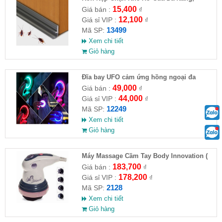
Chống Côn Trùng( HĐ )
15,400
Giá bán :
₫
12,100
Giá sỉ VIP :
₫
13499
Mã SP:
Xem chi tiết
Giỏ hàng
Đĩa bay UFO cảm ứng hồng ngoại đa
chiều tự động bay về
49,000
Giá bán :
₫
44,000
Giá sỉ VIP :
₫
12249
Mã SP:
Xem chi tiết
Giỏ hàng
Máy Massage Cầm Tay Body Innovation (
HĐ )
183,700
Giá bán :
₫
178,200
Giá sỉ VIP :
₫
2128
Mã SP:
Xem chi tiết
Giỏ hàng