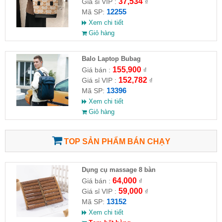
37,534
Giá sỉ VIP :
₫
12255
Mã SP:
Xem chi tiết
Giỏ hàng
Balo Laptop Bubag
155,900
Giá bán :
₫
152,782
Giá sỉ VIP :
₫
13396
Mã SP:
Xem chi tiết
Giỏ hàng
TOP SẢN PHẨM BÁN CHẠY
Dụng cụ massage 8 bàn
64,000
Giá bán :
₫
59,000
Giá sỉ VIP :
₫
13152
Mã SP:
Xem chi tiết