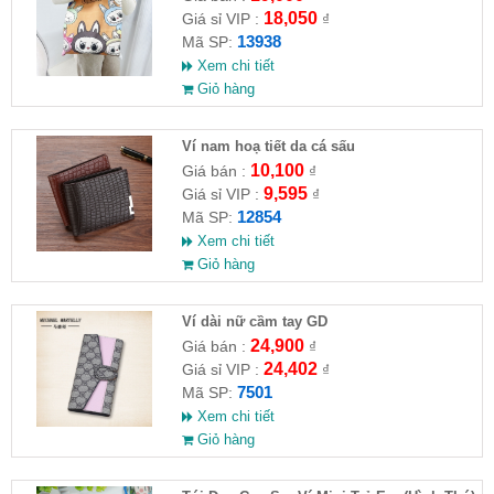
18,050
Giá sỉ VIP :
₫
13938
Mã SP:
Xem chi tiết
Giỏ hàng
Ví nam hoạ tiết da cá sấu
10,100
Giá bán :
₫
9,595
Giá sỉ VIP :
₫
12854
Mã SP:
Xem chi tiết
Giỏ hàng
Ví dài nữ cầm tay GD
24,900
Giá bán :
₫
24,402
Giá sỉ VIP :
₫
7501
Mã SP:
Xem chi tiết
Giỏ hàng