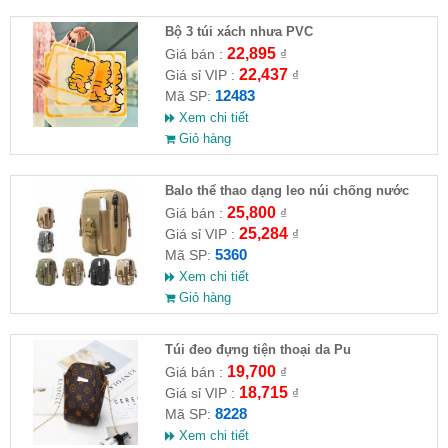
Bộ 3 túi xách nhưa PVC
22,895
Giá bán :
₫
22,437
Giá sỉ VIP :
₫
12483
Mã SP:
Xem chi tiết
Giỏ hàng
Balo thể thao dạng leo núi chống nước
25,800
Giá bán :
₫
25,284
Giá sỉ VIP :
₫
5360
Mã SP:
Xem chi tiết
Giỏ hàng
Túi đeo đựng tiện thoại da Pu
19,700
Giá bán :
₫
18,715
Giá sỉ VIP :
₫
8228
Mã SP:
Xem chi tiết