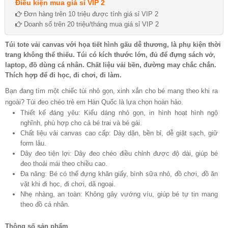
Điều kiện mua giá sỉ VIP 2
Đơn hàng trên 10 triệu được tính giá sỉ VIP 2
Doanh số trên 20 triệu/tháng mua giá sỉ VIP 2
Túi tote vải canvas với họa tiết hình gấu dễ thương, là phụ kiện thời
trang không thể thiếu. Túi có kích thước lớn, đủ để đựng sách vở,
laptop, đồ dùng cá nhân. Chất liệu vải bền, đường may chắc chắn.
Thích hợp để đi học, đi chơi, đi làm.
Bạn đang tìm một chiếc túi nhỏ gọn, xinh xắn cho bé mang theo khi ra
ngoài? Túi đeo chéo trẻ em Hàn Quốc là lựa chọn hoàn hảo.
Thiết kế đáng yêu: Kiểu dáng nhỏ gọn, in hình hoạt hình ngộ
nghĩnh, phù hợp cho cả bé trai và bé gái.
Chất liệu vải canvas cao cấp: Dày dặn, bền bỉ, dễ giặt sạch, giữ
form lâu.
Dây đeo tiện lợi: Dây đeo chéo điều chỉnh được độ dài, giúp bé
đeo thoải mái theo chiều cao.
Đa năng: Bé có thể đựng khăn giấy, bình sữa nhỏ, đồ chơi, đồ ăn
vặt khi đi học, đi chơi, dã ngoại.
Nhẹ nhàng, an toàn: Không gây vướng víu, giúp bé tự tin mang
theo đồ cá nhân.
Thông số sản phẩm