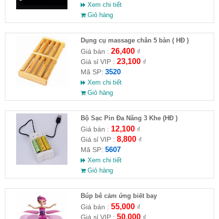
Xem chi tiết
Giỏ hàng
Dụng cụ massage chân 5 bàn ( HĐ )
26,400
Giá bán :
₫
23,100
Giá sỉ VIP :
₫
3520
Mã SP:
Xem chi tiết
Giỏ hàng
Bộ Sạc Pin Đa Năng 3 Khe (HĐ )
12,100
Giá bán :
₫
8,800
Giá sỉ VIP :
₫
5607
Mã SP:
Xem chi tiết
Giỏ hàng
​Búp bê cảm ứng biết bay
55,000
Giá bán :
₫
50,000
Giá sỉ VIP :
₫