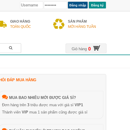
Đăng ký
GIAO HÀNG
SẢN PHẨM
TOÀN QUỐC
MỚI HÀNG TUẦN
0
Giỏ hàng
HỎI ĐÁP MUA HÀNG
MUA BAO NHIÊU MỚI ĐƯỢC GIÁ SỈ?
Đơn hàng trên
3
triệu được mua với giá sỉ
VIP1
Thành viên
VIP
mua 1 sản phẩm cũng được giá sỉ