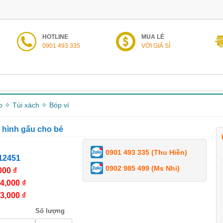
HOTLINE
MUA LẺ
0901 493 335
VỚI GIÁ SỈ
o ✧ Túi xách ✧ Bóp ví
 hình gấu cho bé
0901 493 335 (Thu Hiền)
12451
0902 985 499 (Ms Nhi)
000 ₫
4,000 ₫
3,000 ₫
Số lượng