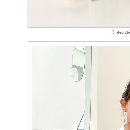
Túi đeo ch