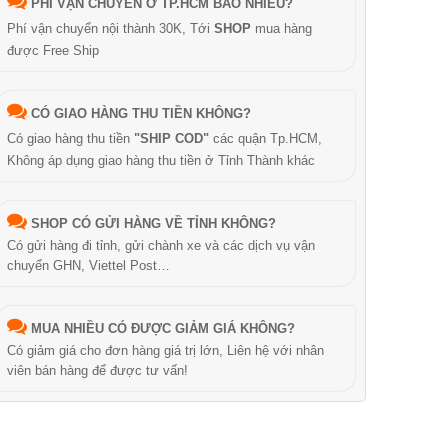
PHÍ VẬN CHUYỂN Ở TP.HCM BAO NHIÊU?
Phí vận chuyển nội thành 30K, Tới
SHOP
mua hàng
được Free Ship
CÓ GIAO HÀNG THU TIỀN KHÔNG?
Có giao hàng thu tiền
"SHIP COD"
các quận Tp.HCM,
Không áp dụng giao hàng thu tiền ở Tỉnh Thành khác
SHOP CÓ GỬI HÀNG VỀ TỈNH KHÔNG?
Có gửi hàng đi tỉnh, gửi chành xe và các dịch vụ vận
chuyển GHN, Viettel Post…
MUA NHIỀU CÓ ĐƯỢC GIẢM GIÁ KHÔNG?
Có giảm giá cho đơn hàng giá trị lớn, Liên hệ với nhân
viên bán hàng để được tư vấn!