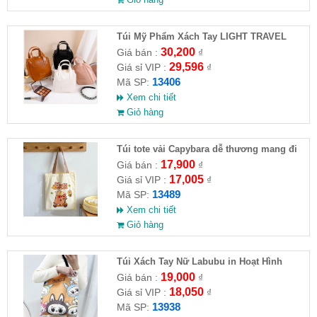
Túi Mỹ Phẩm Xách Tay LIGHT TRAVEL
30,200
Giá bán :
₫
29,596
Giá sỉ VIP :
₫
13406
Mã SP:
Xem chi tiết
Giỏ hàng
Túi tote vải Capybara dễ thương mang đi
học, đi chơi, đi làm
17,900
Giá bán :
₫
17,005
Giá sỉ VIP :
₫
13489
Mã SP:
Xem chi tiết
Giỏ hàng
Túi Xách Tay Nữ Labubu in Hoạt Hình
19,000
Giá bán :
₫
18,050
Giá sỉ VIP :
₫
13938
Mã SP: