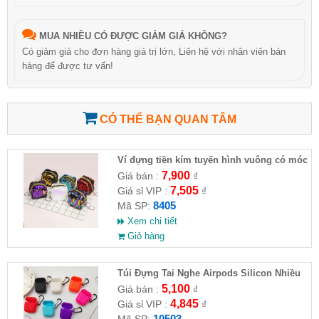
MUA NHIỀU CÓ ĐƯỢC GIẢM GIÁ KHÔNG?
Có giảm giá cho đơn hàng giá trị lớn, Liên hệ với nhân viên bán
hàng để được tư vấn!
CÓ THỂ BẠN QUAN TÂM
Ví đựng tiền kím tuyến hình vuông có móc
khóa cho nữ
7,900
Giá bán :
₫
7,505
Giá sỉ VIP :
₫
8405
Mã SP:
Xem chi tiết
Giỏ hàng
Túi Đựng Tai Nghe Airpods Silicon Nhiều
Màu
5,100
Giá bán :
₫
4,845
Giá sỉ VIP :
₫
10503
Mã SP: