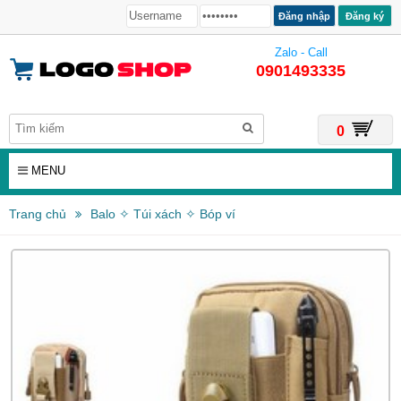
Đăng ký
Zalo - Call
0901493335
0
MENU
Trang chủ
Balo ✧ Túi xách ✧ Bóp ví