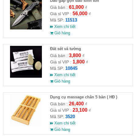
Dao gấp gọn dao sinh tồn
61,000
Giá bán :
₫
56,000
Giá sỉ VIP :
₫
11513
Mã SP:
Xem chi tiết
Giỏ hàng
Đất sét vá tường
3,800
Giá bán :
₫
1,800
Giá sỉ VIP :
₫
10845
Mã SP:
Xem chi tiết
Giỏ hàng
Dụng cụ massage chân 5 bàn ( HĐ )
26,400
Giá bán :
₫
23,100
Giá sỉ VIP :
₫
3520
Mã SP:
Xem chi tiết
Giỏ hàng