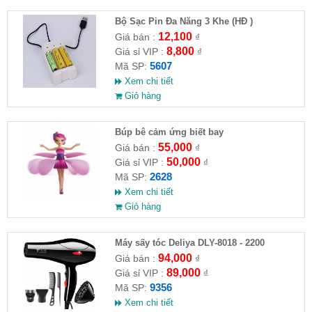
Bộ Sạc Pin Đa Năng 3 Khe (HĐ )
12,100
Giá bán :
₫
8,800
Giá sỉ VIP :
₫
5607
Mã SP:
Xem chi tiết
Giỏ hàng
​Búp bê cảm ứng biết bay
55,000
Giá bán :
₫
50,000
Giá sỉ VIP :
₫
2628
Mã SP:
Xem chi tiết
Giỏ hàng
Máy sấy tóc Deliya DLY-8018 - 2200
94,000
Giá bán :
₫
89,000
Giá sỉ VIP :
₫
9356
Mã SP:
Xem chi tiết