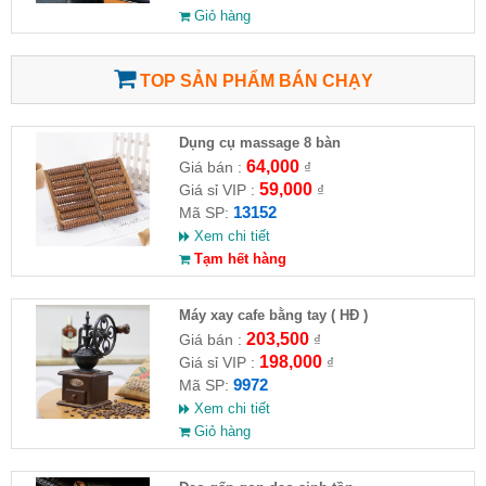
Giỏ hàng
TOP SẢN PHẨM BÁN CHẠY
Dụng cụ massage 8 bàn
64,000
Giá bán :
₫
59,000
Giá sỉ VIP :
₫
13152
Mã SP:
Xem chi tiết
Tạm hết hàng
Máy xay cafe bằng tay ( HĐ )
203,500
Giá bán :
₫
198,000
Giá sỉ VIP :
₫
9972
Mã SP:
Xem chi tiết
Giỏ hàng