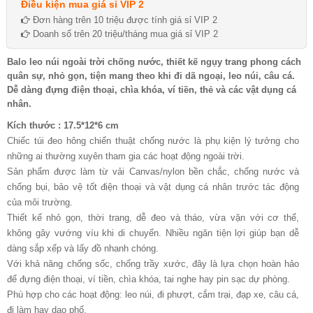
Điều kiện mua giá sỉ VIP 2
Đơn hàng trên 10 triệu được tính giá sỉ VIP 2
Doanh số trên 20 triệu/tháng mua giá sỉ VIP 2
Balo leo núi ngoài trời chống nước, thiết kế ngụy trang phong cách
quân sự, nhỏ gọn, tiện mang theo khi đi dã ngoại, leo núi, câu cá.
Dễ dàng đựng điện thoại, chìa khóa, ví tiền, thẻ và các vật dụng cá
nhân.
Kích thước : 17.5*12*6 cm
Chiếc túi đeo hông chiến thuật chống nước là phụ kiện lý tưởng cho
những ai thường xuyên tham gia các hoạt động ngoài trời.
Sản phẩm được làm từ vải Canvas/nylon bền chắc, chống nước và
chống bụi, bảo vệ tốt điện thoại và vật dụng cá nhân trước tác động
của môi trường.
Thiết kế nhỏ gọn, thời trang, dễ đeo và tháo, vừa vặn với cơ thể,
không gây vướng víu khi di chuyển. Nhiều ngăn tiện lợi giúp bạn dễ
dàng sắp xếp và lấy đồ nhanh chóng.
Với khả năng chống sốc, chống trầy xước, đây là lựa chọn hoàn hảo
để đựng điện thoại, ví tiền, chìa khóa, tai nghe hay pin sạc dự phòng.
Phù hợp cho các hoạt động: leo núi, đi phượt, cắm trại, đạp xe, câu cá,
đi làm hay dạo phố.