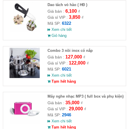
Dao tách vỏ hào ( HĐ )
6,100
Giá bán :
₫
3,850
Giá sỉ VIP :
₫
6322
Mã SP:
Xem chi tiết
Giỏ hàng
Combo 3 nồi inox có nắp
127,000
Giá bán :
₫
122,000
Giá sỉ VIP :
₫
6021
Mã SP:
Xem chi tiết
Tạm hết hàng
Máy nghe nhạc MP3 ( full box và phụ kiện)
35,000
Giá bán :
₫
29,000
Giá sỉ VIP :
₫
2946
Mã SP:
Xem chi tiết
Tạm hết hàng