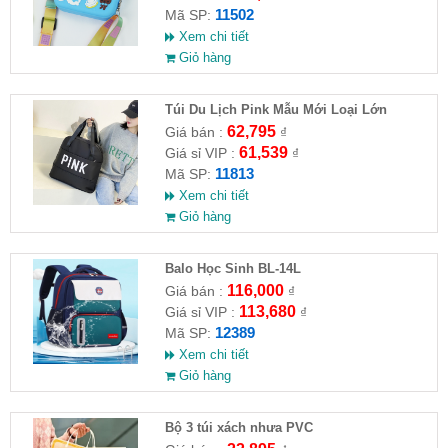
11502
Mã SP:
Xem chi tiết
Giỏ hàng
Túi Du Lịch Pink Mẫu Mới Loại Lớn
62,795
Giá bán :
₫
61,539
Giá sỉ VIP :
₫
11813
Mã SP:
Xem chi tiết
Giỏ hàng
Balo Học Sinh BL-14L
116,000
Giá bán :
₫
113,680
Giá sỉ VIP :
₫
12389
Mã SP:
Xem chi tiết
Giỏ hàng
Bộ 3 túi xách nhưa PVC