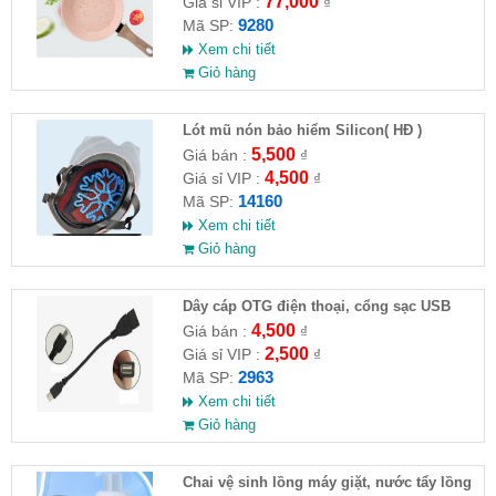
77,000
Giá sỉ VIP :
₫
9280
Mã SP:
Xem chi tiết
Giỏ hàng
Lót mũ nón bảo hiểm Silicon( HĐ )
5,500
Giá bán :
₫
4,500
Giá sỉ VIP :
₫
14160
Mã SP:
Xem chi tiết
Giỏ hàng
Dây cáp OTG điện thoại, cổng sạc USB
4,500
Giá bán :
₫
2,500
Giá sỉ VIP :
₫
2963
Mã SP:
Xem chi tiết
Giỏ hàng
Chai vệ sinh lồng máy giặt, nước tẩy lồng