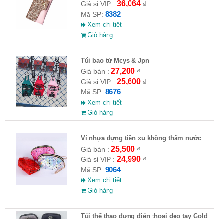
36,064
Giá sỉ VIP :
₫
8382
Mã SP:
Xem chi tiết
Giỏ hàng
Túi bao tử Mcys & Jpn
27,200
Giá bán :
₫
25,600
Giá sỉ VIP :
₫
8676
Mã SP:
Xem chi tiết
Giỏ hàng
Ví nhựa đựng tiền xu không thấm nước
25,500
Giá bán :
₫
24,990
Giá sỉ VIP :
₫
9064
Mã SP:
Xem chi tiết
Giỏ hàng
Túi thể thao đựng điện thoại đeo tay Gold