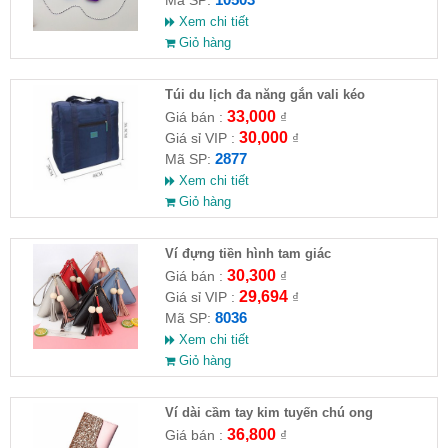
Xem chi tiết
Giỏ hàng
Túi du lịch đa năng gắn vali kéo
33,000
Giá bán :
₫
30,000
Giá sỉ VIP :
₫
2877
Mã SP:
Xem chi tiết
Giỏ hàng
Ví đựng tiền hình tam giác
30,300
Giá bán :
₫
29,694
Giá sỉ VIP :
₫
8036
Mã SP:
Xem chi tiết
Giỏ hàng
Ví dài cầm tay kim tuyến chú ong
36,800
Giá bán :
₫