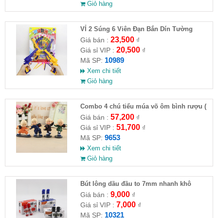
Giỏ hàng
VỈ 2 Súng 6 Viên Đạn Bắn Dín Tường
23,500
Giá bán :
₫
20,500
Giá sỉ VIP :
₫
10989
Mã SP:
Xem chi tiết
Giỏ hàng
Combo 4 chú tiểu múa võ ôm bình rượu (
HĐ )
57,200
Giá bán :
₫
51,700
Giá sỉ VIP :
₫
9653
Mã SP:
Xem chi tiết
Giỏ hàng
Bút lông dầu đầu to 7mm nhanh khô
9,000
Giá bán :
₫
7,000
Giá sỉ VIP :
₫
10321
Mã SP: