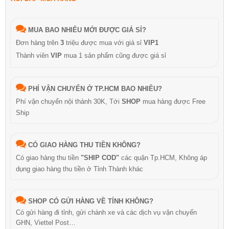
MUA BAO NHIÊU MỚI ĐƯỢC GIÁ SỈ?
Đơn hàng trên
3
triệu được mua với giá sỉ
VIP1
Thành viên
VIP
mua 1 sản phẩm cũng được giá sỉ
PHÍ VẬN CHUYỂN Ở TP.HCM BAO NHIÊU?
Phí vận chuyển nội thành 30K, Tới
SHOP
mua hàng được Free
Ship
CÓ GIAO HÀNG THU TIỀN KHÔNG?
Có giao hàng thu tiền
"SHIP COD"
các quận Tp.HCM, Không áp
dụng giao hàng thu tiền ở Tỉnh Thành khác
SHOP CÓ GỬI HÀNG VỀ TỈNH KHÔNG?
Có gửi hàng đi tỉnh, gửi chành xe và các dịch vụ vận chuyển
GHN, Viettel Post…