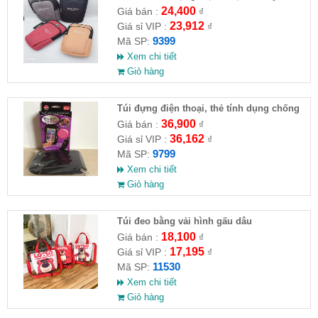
Horse
24,400
Giá bán :
₫
23,912
Giá sỉ VIP :
₫
9399
Mã SP:
Xem chi tiết
Giỏ hàng
Túi đựng điện thoại, thẻ tính dụng chống
nước đa chức năng
36,900
Giá bán :
₫
36,162
Giá sỉ VIP :
₫
9799
Mã SP:
Xem chi tiết
Giỏ hàng
Túi đeo bằng vải hình gấu dâu
18,100
Giá bán :
₫
17,195
Giá sỉ VIP :
₫
11530
Mã SP:
Xem chi tiết
Giỏ hàng