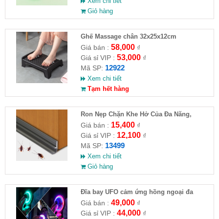
Xem chi tiết
Giỏ hàng
Ghế Massage chân 32x25x12cm
58,000
Giá bán :
₫
53,000
Giá sỉ VIP :
₫
12922
Mã SP:
Xem chi tiết
Tạm hết hàng
Ron Nẹp Chặn Khe Hở Của Đa Năng,
Chống Côn Trùng( HĐ )
15,400
Giá bán :
₫
12,100
Giá sỉ VIP :
₫
13499
Mã SP:
Xem chi tiết
Giỏ hàng
Đĩa bay UFO cảm ứng hồng ngoại đa
chiều tự động bay về
49,000
Giá bán :
₫
44,000
Giá sỉ VIP :
₫