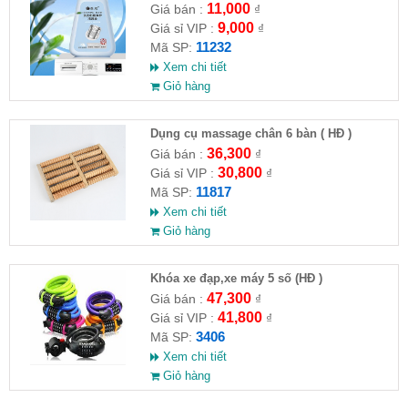
máy giặt CLEANING FLUID
11,000
Giá bán :
₫
9,000
Giá sỉ VIP :
₫
11232
Mã SP:
Xem chi tiết
Giỏ hàng
Dụng cụ massage chân 6 bàn ( HĐ )
36,300
Giá bán :
₫
30,800
Giá sỉ VIP :
₫
11817
Mã SP:
Xem chi tiết
Giỏ hàng
Khóa xe đạp,xe máy 5 số (HĐ )
47,300
Giá bán :
₫
41,800
Giá sỉ VIP :
₫
3406
Mã SP:
Xem chi tiết
Giỏ hàng