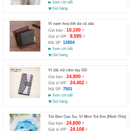
Xem chi tiết
Giỏ hàng
Ví nam hoạ tiết da cá sấu
10,100
Giá bán :
₫
9,595
Giá sỉ VIP :
₫
12854
Mã SP:
Xem chi tiết
Giỏ hàng
Ví dài nữ cầm tay GD
24,900
Giá bán :
₫
24,402
Giá sỉ VIP :
₫
7501
Mã SP:
Xem chi tiết
Giỏ hàng
Túi Đeo Cao Su, Ví Mini Trẻ Em (Hình Thú)
24,600
Giá bán :
₫
24,108
Giá sỉ VIP :
₫