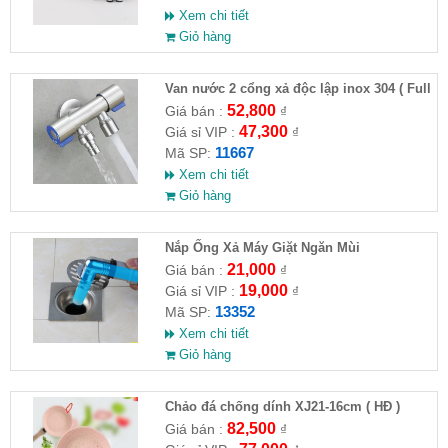
Xem chi tiết
Giỏ hàng
Van nước 2 cổng xả độc lập inox 304 ( Full
VAT )
52,800
Giá bán :
₫
47,300
Giá sỉ VIP :
₫
11667
Mã SP:
Xem chi tiết
Giỏ hàng
Nắp Ống Xả Máy Giặt Ngăn Mùi
21,000
Giá bán :
₫
19,000
Giá sỉ VIP :
₫
13352
Mã SP:
Xem chi tiết
Giỏ hàng
Chảo đá chống dính XJ21-16cm ( HĐ )
82,500
Giá bán :
₫