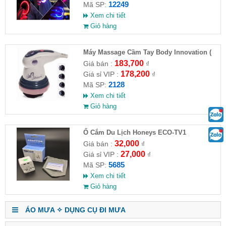
12249
Mã SP:
Xem chi tiết
Giỏ hàng
Máy Massage Cầm Tay Body Innovation (
HĐ )
183,700
Giá bán :
₫
178,200
Giá sỉ VIP :
₫
2128
Mã SP:
Xem chi tiết
Giỏ hàng
Ổ Cắm Du Lịch Honeys ECO-TV1
32,000
Giá bán :
₫
27,000
Giá sỉ VIP :
₫
5685
Mã SP:
Xem chi tiết
Giỏ hàng
ÁO MƯA ✧ DỤNG CỤ ĐI MƯA