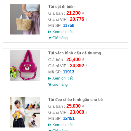
Túi dệt đi biển
21,200
Giá bán :
₫
20,776
Giá sỉ VIP :
₫
11758
Mã SP:
Xem chi tiết
Giỏ hàng
Túi xách hình gấu dễ thương
25,400
Giá bán :
₫
24,892
Giá sỉ VIP :
₫
11913
Mã SP:
Xem chi tiết
Giỏ hàng
Túi đeo chéo hình gấu cho bé
25,000
Giá bán :
₫
23,000
Giá sỉ VIP :
₫
12451
Mã SP:
Xem chi tiết
Giỏ hàng