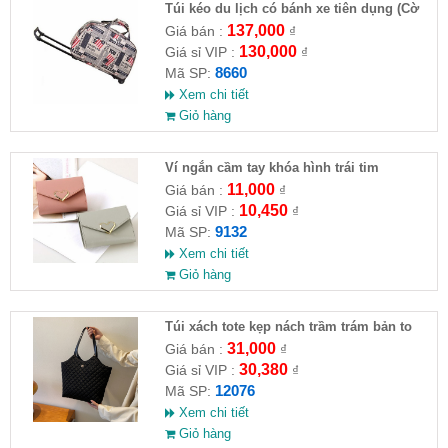
Túi kéo du lịch có bánh xe tiên dụng (Cờ
Mỹ & báo retro)
137,000
Giá bán :
₫
130,000
Giá sỉ VIP :
₫
8660
Mã SP:
Xem chi tiết
Giỏ hàng
Ví ngắn cầm tay khóa hình trái tim
11,000
Giá bán :
₫
10,450
Giá sỉ VIP :
₫
9132
Mã SP:
Xem chi tiết
Giỏ hàng
Túi xách tote kẹp nách trầm trám bản to
mẫu HOT 2023
31,000
Giá bán :
₫
30,380
Giá sỉ VIP :
₫
12076
Mã SP:
Xem chi tiết
Giỏ hàng