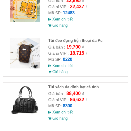
22,895
Giá bán :
₫
22,437
Giá sỉ VIP :
₫
12483
Mã SP:
Xem chi tiết
Giỏ hàng
Túi đeo đựng tiện thoại da Pu
19,700
Giá bán :
₫
18,715
Giá sỉ VIP :
₫
8228
Mã SP:
Xem chi tiết
Giỏ hàng
Túi xách da đính hạt cá tính
88,400
Giá bán :
₫
86,632
Giá sỉ VIP :
₫
8300
Mã SP:
Xem chi tiết
Giỏ hàng