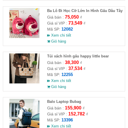
Ba Lô Đi Học Cỡ Lớn In Hình Gấu Dâu Tây
75,050
Giá bán :
₫
73,549
Giá sỉ VIP :
₫
12082
Mã SP:
Xem chi tiết
Giỏ hàng
Túi xách hình gấu happy little bear
38,300
Giá bán :
₫
37,534
Giá sỉ VIP :
₫
12255
Mã SP:
Xem chi tiết
Giỏ hàng
Balo Laptop Bubag
155,900
Giá bán :
₫
152,782
Giá sỉ VIP :
₫
13396
Mã SP:
Xem chi tiết