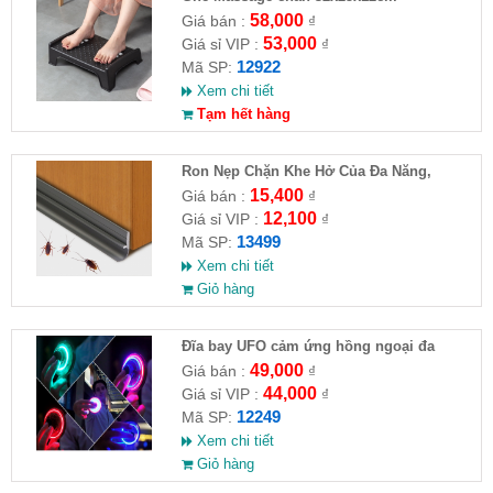
58,000
Giá bán :
₫
53,000
Giá sỉ VIP :
₫
12922
Mã SP:
Xem chi tiết
Tạm hết hàng
Ron Nẹp Chặn Khe Hở Của Đa Năng,
Chống Côn Trùng( HĐ )
15,400
Giá bán :
₫
12,100
Giá sỉ VIP :
₫
13499
Mã SP:
Xem chi tiết
Giỏ hàng
Đĩa bay UFO cảm ứng hồng ngoại đa
chiều tự động bay về
49,000
Giá bán :
₫
44,000
Giá sỉ VIP :
₫
12249
Mã SP:
Xem chi tiết
Giỏ hàng