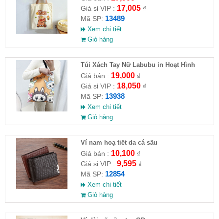
17,005
Giá sỉ VIP :
₫
13489
Mã SP:
Xem chi tiết
Giỏ hàng
Túi Xách Tay Nữ Labubu in Hoạt Hình
19,000
Giá bán :
₫
18,050
Giá sỉ VIP :
₫
13938
Mã SP:
Xem chi tiết
Giỏ hàng
Ví nam hoạ tiết da cá sấu
10,100
Giá bán :
₫
9,595
Giá sỉ VIP :
₫
12854
Mã SP:
Xem chi tiết
Giỏ hàng