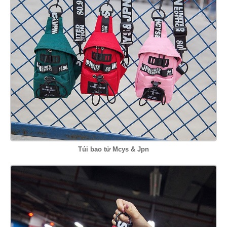
Túi bao tử Mcys & Jpn