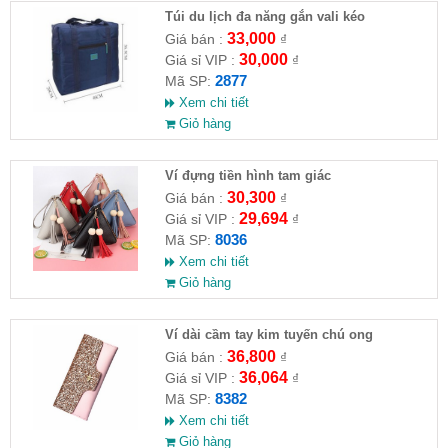
Túi du lịch đa năng gắn vali kéo
33,000
Giá bán :
₫
30,000
Giá sỉ VIP :
₫
2877
Mã SP:
Xem chi tiết
Giỏ hàng
Ví đựng tiền hình tam giác
30,300
Giá bán :
₫
29,694
Giá sỉ VIP :
₫
8036
Mã SP:
Xem chi tiết
Giỏ hàng
Ví dài cầm tay kim tuyến chú ong
36,800
Giá bán :
₫
36,064
Giá sỉ VIP :
₫
8382
Mã SP:
Xem chi tiết
Giỏ hàng