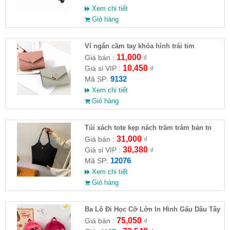
Xem chi tiết
Giỏ hàng
Ví ngắn cầm tay khóa hình trái tim
11,000
Giá bán :
₫
10,450
Giá sỉ VIP :
₫
9132
Mã SP:
Xem chi tiết
Giỏ hàng
Túi xách tote kẹp nách trầm trám bản to
mẫu HOT 2023
31,000
Giá bán :
₫
30,380
Giá sỉ VIP :
₫
12076
Mã SP:
Xem chi tiết
Giỏ hàng
Ba Lô Đi Học Cỡ Lớn In Hình Gấu Dâu Tây
75,050
Giá bán :
₫