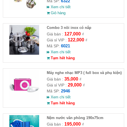
6322
Mã SP:
Xem chi tiết
Giỏ hàng
Combo 3 nồi inox có nắp
127,000
Giá bán :
₫
122,000
Giá sỉ VIP :
₫
6021
Mã SP:
Xem chi tiết
Tạm hết hàng
Máy nghe nhạc MP3 ( full box và phụ kiện)
35,000
Giá bán :
₫
29,000
Giá sỉ VIP :
₫
2946
Mã SP:
Xem chi tiết
Tạm hết hàng
Nệm nước văn phòng 190x75cm
195,000
Giá bán :
₫