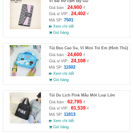
Ví dài nữ cầm tay GD
24,900
Giá bán :
₫
24,402
Giá sỉ VIP :
₫
7501
Mã SP:
Xem chi tiết
Giỏ hàng
Túi Đeo Cao Su, Ví Mini Trẻ Em (Hình Thú)
24,600
Giá bán :
₫
24,108
Giá sỉ VIP :
₫
11502
Mã SP:
Xem chi tiết
Giỏ hàng
Túi Du Lịch Pink Mẫu Mới Loại Lớn
62,795
Giá bán :
₫
61,539
Giá sỉ VIP :
₫
11813
Mã SP:
Xem chi tiết
Giỏ hàng