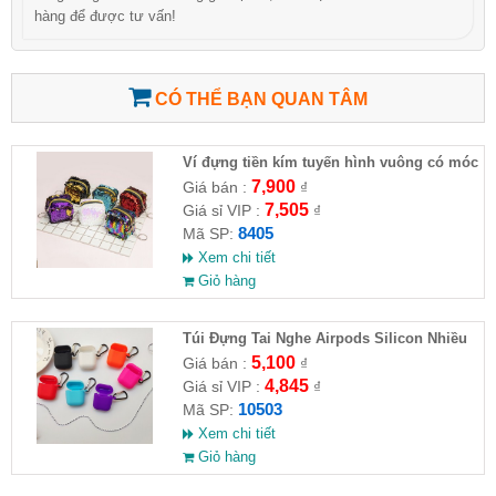
hàng để được tư vấn!
CÓ THỂ BẠN QUAN TÂM
Ví đựng tiền kím tuyến hình vuông có móc
khóa cho nữ
7,900
Giá bán :
₫
7,505
Giá sỉ VIP :
₫
8405
Mã SP:
Xem chi tiết
Giỏ hàng
Túi Đựng Tai Nghe Airpods Silicon Nhiều
Màu
5,100
Giá bán :
₫
4,845
Giá sỉ VIP :
₫
10503
Mã SP:
Xem chi tiết
Giỏ hàng