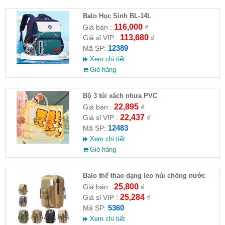
Balo Học Sinh BL-14L
116,000
Giá bán :
₫
113,680
Giá sỉ VIP :
₫
12389
Mã SP:
Xem chi tiết
Giỏ hàng
Bộ 3 túi xách nhưa PVC
22,895
Giá bán :
₫
22,437
Giá sỉ VIP :
₫
12483
Mã SP:
Xem chi tiết
Giỏ hàng
Balo thể thao dạng leo núi chống nước
25,800
Giá bán :
₫
25,284
Giá sỉ VIP :
₫
5360
Mã SP:
Xem chi tiết