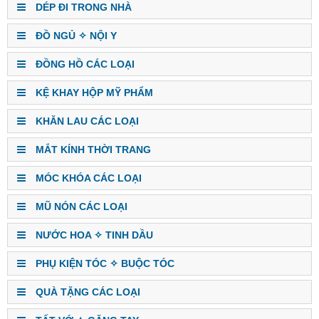
DÉP ĐI TRONG NHÀ
ĐỒ NGỦ ✧ NỘI Y
ĐỒNG HỒ CÁC LOẠI
KỆ KHAY HỘP MỸ PHẨM
KHĂN LAU CÁC LOẠI
MẮT KÍNH THỜI TRANG
MÓC KHÓA CÁC LOẠI
MŨ NÓN CÁC LOẠI
NƯỚC HOA ✧ TINH DẦU
PHỤ KIỆN TÓC ✧ BUỘC TÓC
QUÀ TẶNG CÁC LOẠI