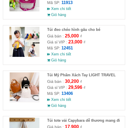
11913
Mã SP:
Xem chi tiết
Giỏ hàng
Túi đeo chéo hình gấu cho bé
25,000
Giá bán :
₫
23,000
Giá sỉ VIP :
₫
12451
Mã SP:
Xem chi tiết
Giỏ hàng
Túi Mỹ Phẩm Xách Tay LIGHT TRAVEL
30,200
Giá bán :
₫
29,596
Giá sỉ VIP :
₫
13406
Mã SP:
Xem chi tiết
Giỏ hàng
Túi tote vải Capybara dễ thương mang đi
học, đi chơi, đi làm
17,900
Giá bán :
₫