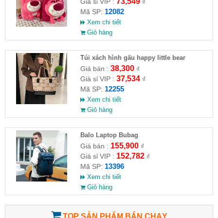
73,549
Giá sỉ VIP :
₫
12082
Mã SP:
Xem chi tiết
Giỏ hàng
Túi xách hình gấu happy little bear
38,300
Giá bán :
₫
37,534
Giá sỉ VIP :
₫
12255
Mã SP:
Xem chi tiết
Giỏ hàng
Balo Laptop Bubag
155,900
Giá bán :
₫
152,782
Giá sỉ VIP :
₫
13396
Mã SP:
Xem chi tiết
Giỏ hàng
TOP SẢN PHẨM BÁN CHẠY