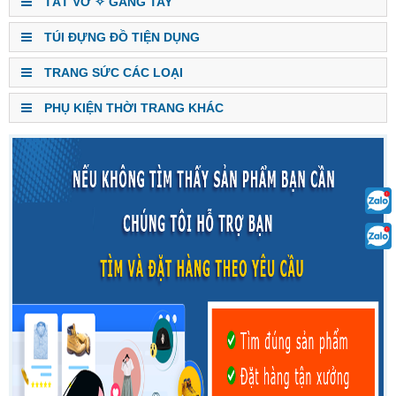
TẤT VỚ ✧ GĂNG TAY
TÚI ĐỰNG ĐỒ TIỆN DỤNG
TRANG SỨC CÁC LOẠI
PHỤ KIỆN THỜI TRANG KHÁC