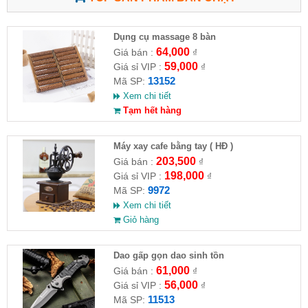
Dụng cụ massage 8 bàn
64,000
Giá bán :
₫
59,000
Giá sỉ VIP :
₫
13152
Mã SP:
Xem chi tiết
Tạm hết hàng
Máy xay cafe bằng tay ( HĐ )
203,500
Giá bán :
₫
198,000
Giá sỉ VIP :
₫
9972
Mã SP:
Xem chi tiết
Giỏ hàng
Dao gấp gọn dao sinh tồn
61,000
Giá bán :
₫
56,000
Giá sỉ VIP :
₫
11513
Mã SP: