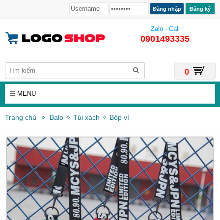
Đăng ký
Zalo - Call
0901493335
0
MENU
Trang chủ
Balo ✧ Túi xách ✧ Bóp ví