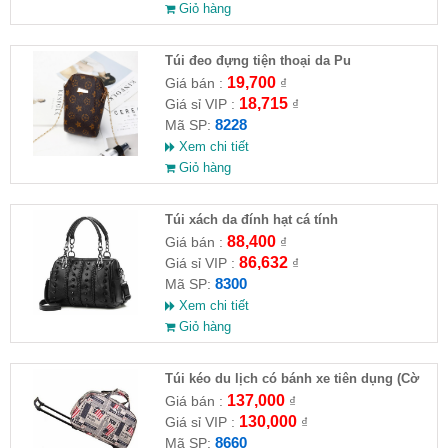
Giỏ hàng
Túi đeo đựng tiện thoại da Pu
19,700
Giá bán :
₫
18,715
Giá sỉ VIP :
₫
8228
Mã SP:
Xem chi tiết
Giỏ hàng
Túi xách da đính hạt cá tính
88,400
Giá bán :
₫
86,632
Giá sỉ VIP :
₫
8300
Mã SP:
Xem chi tiết
Giỏ hàng
Túi kéo du lịch có bánh xe tiên dụng (Cờ
Mỹ & báo retro)
137,000
Giá bán :
₫
130,000
Giá sỉ VIP :
₫
8660
Mã SP: