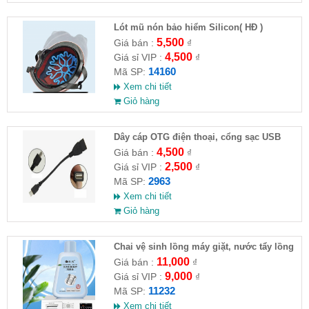
Lót mũ nón bảo hiểm Silicon( HĐ )
5,500
Giá bán :
₫
4,500
Giá sỉ VIP :
₫
14160
Mã SP:
Xem chi tiết
Giỏ hàng
Dây cáp OTG điện thoại, cổng sạc USB
4,500
Giá bán :
₫
2,500
Giá sỉ VIP :
₫
2963
Mã SP:
Xem chi tiết
Giỏ hàng
Chai vệ sinh lồng máy giặt, nước tẩy lồng
máy giặt CLEANING FLUID
11,000
Giá bán :
₫
9,000
Giá sỉ VIP :
₫
11232
Mã SP:
Xem chi tiết