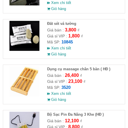
Xem chi tiết
Giỏ hàng
Đất sét vá tường
3,800
Giá bán :
₫
1,800
Giá sỉ VIP :
₫
10845
Mã SP:
Xem chi tiết
Giỏ hàng
Dụng cụ massage chân 5 bàn ( HĐ )
26,400
Giá bán :
₫
23,100
Giá sỉ VIP :
₫
3520
Mã SP:
Xem chi tiết
Giỏ hàng
Bộ Sạc Pin Đa Năng 3 Khe (HĐ )
12,100
Giá bán :
₫
8,800
Giá sỉ VIP :
₫