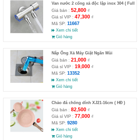
Van nước 2 cổng xả độc lập inox 304 ( Full
VAT )
52,800
Giá bán :
₫
47,300
Giá sỉ VIP :
₫
11667
Mã SP:
Xem chi tiết
Giỏ hàng
Nắp Ống Xả Máy Giặt Ngăn Mùi
21,000
Giá bán :
₫
19,000
Giá sỉ VIP :
₫
13352
Mã SP:
Xem chi tiết
Giỏ hàng
Chảo đá chống dính XJ21-16cm ( HĐ )
82,500
Giá bán :
₫
77,000
Giá sỉ VIP :
₫
9280
Mã SP:
Xem chi tiết
Giỏ hàng