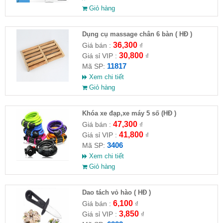
Giỏ hàng
Dụng cụ massage chân 6 bàn ( HĐ )
36,300
Giá bán :
₫
30,800
Giá sỉ VIP :
₫
11817
Mã SP:
Xem chi tiết
Giỏ hàng
Khóa xe đạp,xe máy 5 số (HĐ )
47,300
Giá bán :
₫
41,800
Giá sỉ VIP :
₫
3406
Mã SP:
Xem chi tiết
Giỏ hàng
Dao tách vỏ hào ( HĐ )
6,100
Giá bán :
₫
3,850
Giá sỉ VIP :
₫