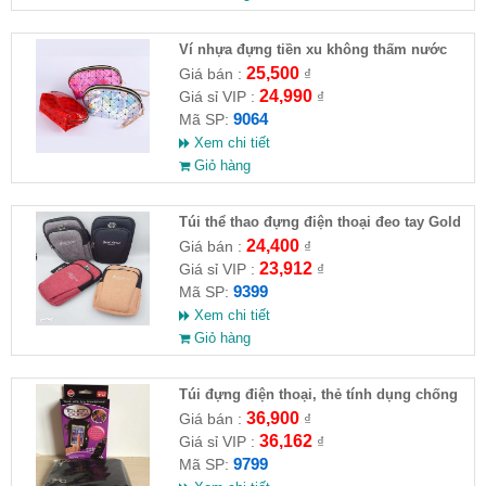
Ví nhựa đựng tiền xu không thấm nước
25,500
Giá bán :
₫
24,990
Giá sỉ VIP :
₫
9064
Mã SP:
Xem chi tiết
Giỏ hàng
Túi thể thao đựng điện thoại đeo tay Gold
Horse
24,400
Giá bán :
₫
23,912
Giá sỉ VIP :
₫
9399
Mã SP:
Xem chi tiết
Giỏ hàng
Túi đựng điện thoại, thẻ tính dụng chống
nước đa chức năng
36,900
Giá bán :
₫
36,162
Giá sỉ VIP :
₫
9799
Mã SP: