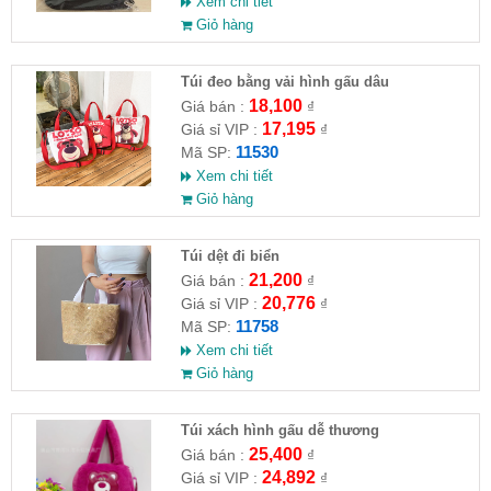
Xem chi tiết
Giỏ hàng
Túi đeo bằng vải hình gấu dâu
18,100
Giá bán :
₫
17,195
Giá sỉ VIP :
₫
11530
Mã SP:
Xem chi tiết
Giỏ hàng
Túi dệt đi biển
21,200
Giá bán :
₫
20,776
Giá sỉ VIP :
₫
11758
Mã SP:
Xem chi tiết
Giỏ hàng
Túi xách hình gấu dễ thương
25,400
Giá bán :
₫
24,892
Giá sỉ VIP :
₫