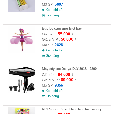
5607
Mã SP:
Xem chi tiết
Giỏ hàng
​Búp bê cảm ứng biết bay
55,000
Giá bán :
₫
50,000
Giá sỉ VIP :
₫
2628
Mã SP:
Xem chi tiết
Giỏ hàng
Máy sấy tóc Deliya DLY-8018 - 2200
94,000
Giá bán :
₫
89,000
Giá sỉ VIP :
₫
9356
Mã SP:
Xem chi tiết
Giỏ hàng
VỈ 2 Súng 6 Viên Đạn Bắn Dín Tường