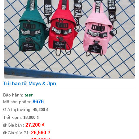
Túi bao tử Mcys & Jpn
Bảo hành:
test
8676
Mã sản phẩm:
Giá thị trường:
45,200 ₫
Tiết kiệm:
18,000 ₫
27,200 ₫
Giá bán :
26,560 ₫
Giá sỉ VIP1: