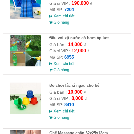
190,000
Giá sỉ VIP :
₫
7204
Mã SP:
Xem chi tiết
Giỏ hàng
Đầu vòi xịt nước có bơm áp lực
14,000
Giá bán :
₫
12,000
Giá sỉ VIP :
₫
6955
Mã SP:
Xem chi tiết
Giỏ hàng
Đồ chơi lắc xí ngầu cho bé
10,000
Giá bán :
₫
8,000
Giá sỉ VIP :
₫
8410
Mã SP:
Xem chi tiết
Giỏ hàng
Ghế Massage chân 32x25x12cm