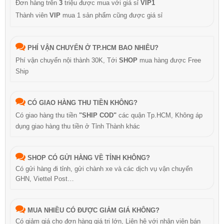
Đơn hàng trên
3
triệu được mua với giá sỉ
VIP1
Thành viên
VIP
mua 1 sản phẩm cũng được giá sỉ
PHÍ VẬN CHUYỂN Ở TP.HCM BAO NHIÊU?
Phí vận chuyển nội thành 30K, Tới
SHOP
mua hàng được Free
Ship
CÓ GIAO HÀNG THU TIỀN KHÔNG?
Có giao hàng thu tiền
"SHIP COD"
các quận Tp.HCM, Không áp
dụng giao hàng thu tiền ở Tỉnh Thành khác
SHOP CÓ GỬI HÀNG VỀ TỈNH KHÔNG?
Có gửi hàng đi tỉnh, gửi chành xe và các dịch vụ vận chuyển
GHN, Viettel Post…
MUA NHIỀU CÓ ĐƯỢC GIẢM GIÁ KHÔNG?
Có giảm giá cho đơn hàng giá trị lớn, Liên hệ với nhân viên bán