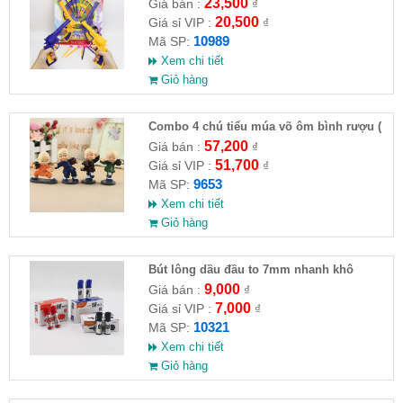
23,500
Giá bán :
₫
20,500
Giá sỉ VIP :
₫
10989
Mã SP:
Xem chi tiết
Giỏ hàng
Combo 4 chú tiểu múa võ ôm bình rượu (
HĐ )
57,200
Giá bán :
₫
51,700
Giá sỉ VIP :
₫
9653
Mã SP:
Xem chi tiết
Giỏ hàng
Bút lông dầu đầu to 7mm nhanh khô
9,000
Giá bán :
₫
7,000
Giá sỉ VIP :
₫
10321
Mã SP:
Xem chi tiết
Giỏ hàng