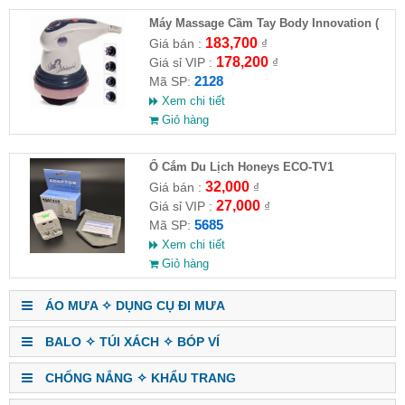
Máy Massage Cầm Tay Body Innovation (
HĐ )
183,700
Giá bán :
₫
178,200
Giá sỉ VIP :
₫
2128
Mã SP:
Xem chi tiết
Giỏ hàng
Ổ Cắm Du Lịch Honeys ECO-TV1
32,000
Giá bán :
₫
27,000
Giá sỉ VIP :
₫
5685
Mã SP:
Xem chi tiết
Giỏ hàng
ÁO MƯA ✧ DỤNG CỤ ĐI MƯA
BALO ✧ TÚI XÁCH ✧ BÓP VÍ
CHỐNG NẮNG ✧ KHẨU TRANG