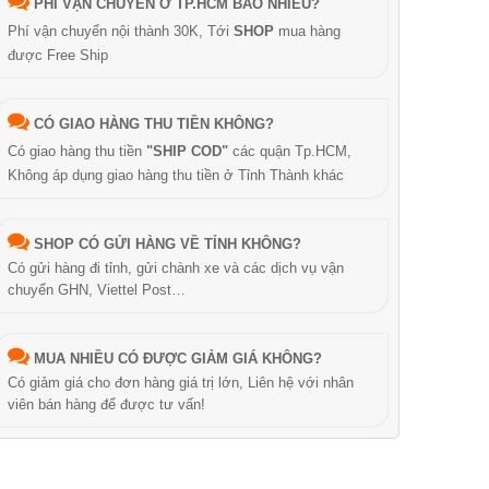
PHÍ VẬN CHUYỂN Ở TP.HCM BAO NHIÊU?
Phí vận chuyển nội thành 30K, Tới
SHOP
mua hàng
được Free Ship
CÓ GIAO HÀNG THU TIỀN KHÔNG?
Có giao hàng thu tiền
"SHIP COD"
các quận Tp.HCM,
Không áp dụng giao hàng thu tiền ở Tỉnh Thành khác
SHOP CÓ GỬI HÀNG VỀ TỈNH KHÔNG?
Có gửi hàng đi tỉnh, gửi chành xe và các dịch vụ vận
chuyển GHN, Viettel Post…
MUA NHIỀU CÓ ĐƯỢC GIẢM GIÁ KHÔNG?
Có giảm giá cho đơn hàng giá trị lớn, Liên hệ với nhân
viên bán hàng để được tư vấn!