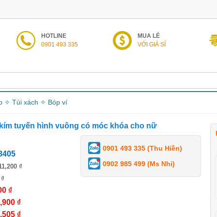
HOTLINE
MUA LẺ
0901 493 335
VỚI GIÁ SỈ
o ✧ Túi xách ✧ Bóp ví
 kím tuyến hình vuông có móc khóa cho nữ
0901 493 335 (Thu Hiền)
8405
0902 985 499 (Ms Nhi)
11,200 ₫
 ₫
00 ₫
,900 ₫
,505 ₫