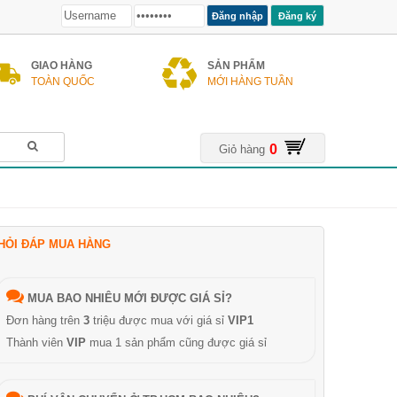
Đăng ký
GIAO HÀNG
SẢN PHẨM
TOÀN QUỐC
MỚI HÀNG TUẦN
0
Giỏ hàng
HỎI ĐÁP MUA HÀNG
MUA BAO NHIÊU MỚI ĐƯỢC GIÁ SỈ?
Đơn hàng trên
3
triệu được mua với giá sỉ
VIP1
Thành viên
VIP
mua 1 sản phẩm cũng được giá sỉ