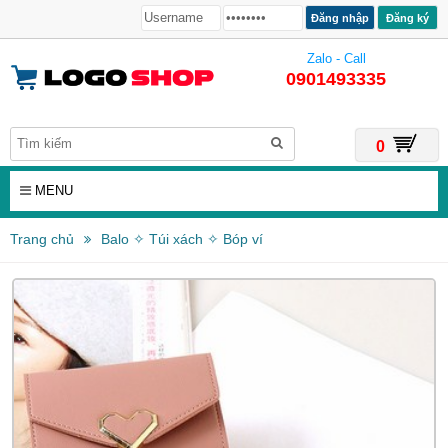
Đăng ký
Zalo - Call
0901493335
0
MENU
Trang chủ
Balo ✧ Túi xách ✧ Bóp ví