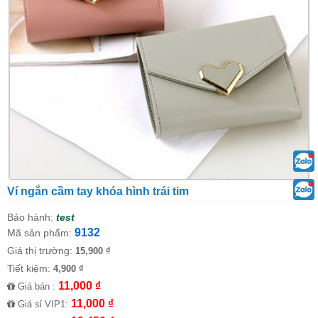
Ví ngắn cầm tay khóa hình trái tim
Bảo hành:
test
9132
Mã sản phẩm:
Giá thị trường:
15,900 ₫
Tiết kiệm:
4,900 ₫
11,000 ₫
Giá bán :
11,000 ₫
Giá sỉ VIP1: