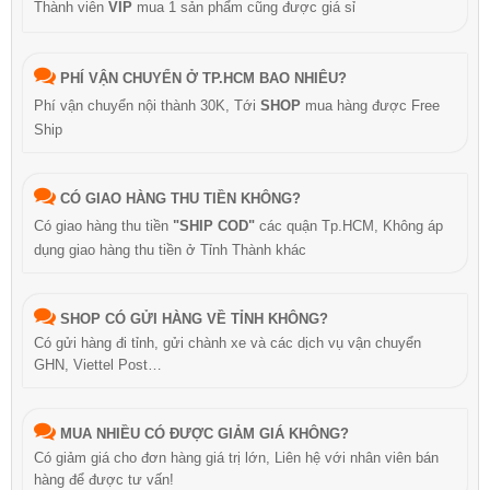
Thành viên
VIP
mua 1 sản phẩm cũng được giá sỉ
PHÍ VẬN CHUYỂN Ở TP.HCM BAO NHIÊU?
Phí vận chuyển nội thành 30K, Tới
SHOP
mua hàng được Free
Ship
CÓ GIAO HÀNG THU TIỀN KHÔNG?
Có giao hàng thu tiền
"SHIP COD"
các quận Tp.HCM, Không áp
dụng giao hàng thu tiền ở Tỉnh Thành khác
SHOP CÓ GỬI HÀNG VỀ TỈNH KHÔNG?
Có gửi hàng đi tỉnh, gửi chành xe và các dịch vụ vận chuyển
GHN, Viettel Post…
MUA NHIỀU CÓ ĐƯỢC GIẢM GIÁ KHÔNG?
Có giảm giá cho đơn hàng giá trị lớn, Liên hệ với nhân viên bán
hàng để được tư vấn!