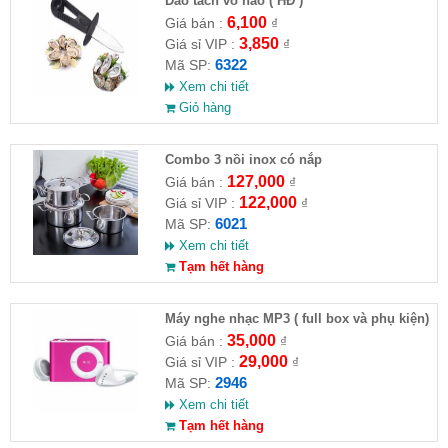
Dao tách vỏ hào ( HĐ )
6,100
Giá bán :
₫
3,850
Giá sỉ VIP :
₫
6322
Mã SP:
Xem chi tiết
Giỏ hàng
Combo 3 nồi inox có nắp
127,000
Giá bán :
₫
122,000
Giá sỉ VIP :
₫
6021
Mã SP:
Xem chi tiết
Tạm hết hàng
Máy nghe nhạc MP3 ( full box và phụ kiện)
35,000
Giá bán :
₫
29,000
Giá sỉ VIP :
₫
2946
Mã SP:
Xem chi tiết
Tạm hết hàng