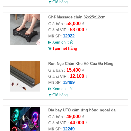
Giỏ hàng
Ghế Massage chân 32x25x12cm
58,000
Giá bán :
₫
53,000
Giá sỉ VIP :
₫
12922
Mã SP:
Xem chi tiết
Tạm hết hàng
Ron Nẹp Chặn Khe Hở Của Đa Năng,
Chống Côn Trùng( HĐ )
15,400
Giá bán :
₫
12,100
Giá sỉ VIP :
₫
13499
Mã SP:
Xem chi tiết
Giỏ hàng
Đĩa bay UFO cảm ứng hồng ngoại đa
chiều tự động bay về
49,000
Giá bán :
₫
44,000
Giá sỉ VIP :
₫
12249
Mã SP: