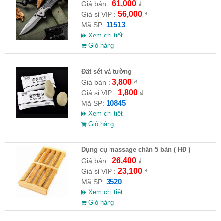
61,000
Giá bán :
₫
56,000
Giá sỉ VIP :
₫
11513
Mã SP:
Xem chi tiết
Giỏ hàng
Đất sét vá tường
3,800
Giá bán :
₫
1,800
Giá sỉ VIP :
₫
10845
Mã SP:
Xem chi tiết
Giỏ hàng
Dụng cụ massage chân 5 bàn ( HĐ )
26,400
Giá bán :
₫
23,100
Giá sỉ VIP :
₫
3520
Mã SP:
Xem chi tiết
Giỏ hàng