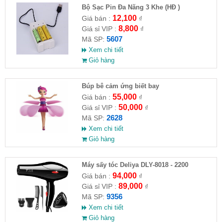
Bộ Sạc Pin Đa Năng 3 Khe (HĐ )
12,100
Giá bán :
₫
8,800
Giá sỉ VIP :
₫
5607
Mã SP:
Xem chi tiết
Giỏ hàng
​Búp bê cảm ứng biết bay
55,000
Giá bán :
₫
50,000
Giá sỉ VIP :
₫
2628
Mã SP:
Xem chi tiết
Giỏ hàng
Máy sấy tóc Deliya DLY-8018 - 2200
94,000
Giá bán :
₫
89,000
Giá sỉ VIP :
₫
9356
Mã SP:
Xem chi tiết
Giỏ hàng