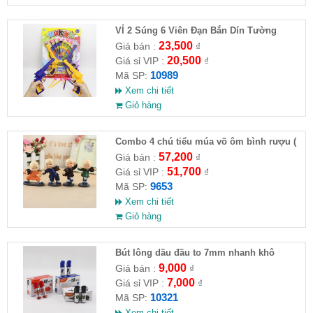
VỈ 2 Súng 6 Viên Đạn Bắn Dín Tường
23,500
Giá bán :
₫
20,500
Giá sỉ VIP :
₫
10989
Mã SP:
Xem chi tiết
Giỏ hàng
Combo 4 chú tiểu múa võ ôm bình rượu (
HĐ )
57,200
Giá bán :
₫
51,700
Giá sỉ VIP :
₫
9653
Mã SP:
Xem chi tiết
Giỏ hàng
Bút lông dầu đầu to 7mm nhanh khô
9,000
Giá bán :
₫
7,000
Giá sỉ VIP :
₫
10321
Mã SP:
Xem chi tiết