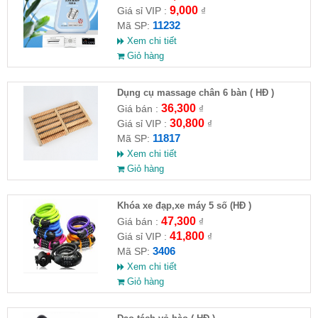
9,000
Giá sỉ VIP :
₫
11232
Mã SP:
Xem chi tiết
Giỏ hàng
Dụng cụ massage chân 6 bàn ( HĐ )
36,300
Giá bán :
₫
30,800
Giá sỉ VIP :
₫
11817
Mã SP:
Xem chi tiết
Giỏ hàng
Khóa xe đạp,xe máy 5 số (HĐ )
47,300
Giá bán :
₫
41,800
Giá sỉ VIP :
₫
3406
Mã SP:
Xem chi tiết
Giỏ hàng