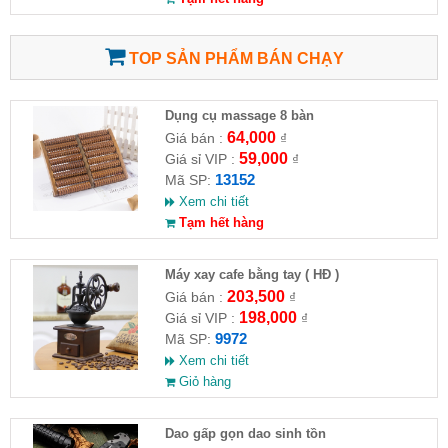
TOP SẢN PHẨM BÁN CHẠY
Dụng cụ massage 8 bàn
64,000
Giá bán :
₫
59,000
Giá sỉ VIP :
₫
13152
Mã SP:
Xem chi tiết
Tạm hết hàng
Máy xay cafe bằng tay ( HĐ )
203,500
Giá bán :
₫
198,000
Giá sỉ VIP :
₫
9972
Mã SP:
Xem chi tiết
Giỏ hàng
Dao gấp gọn dao sinh tồn