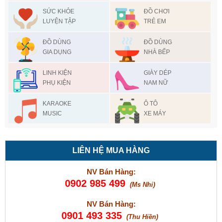
SỨC KHỎE
ĐỒ CHƠI
LUYỆN TẬP
TRẺ EM
ĐỒ DÙNG
ĐỒ DÙNG
GIA DỤNG
NHÀ BẾP
LINH KIỆN
GIÀY DÉP
PHỤ KIỆN
NAM NỮ
KARAOKE
Ô TÔ
MUSIC
XE MÁY
LIÊN HỆ MUA HÀNG
NV Bán Hàng:
0902 985 499
(Ms Nhi)
NV Bán Hàng:
0901 493 335
(Thu Hiền)