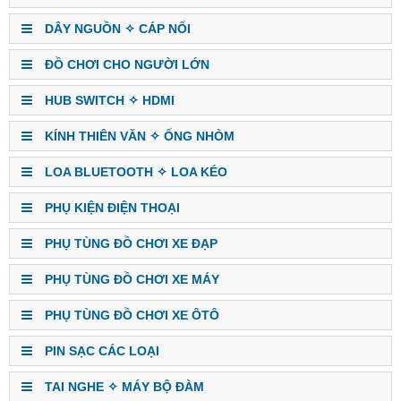
DÂY NGUỒN ✧ CÁP NỐI
ĐỒ CHƠI CHO NGƯỜI LỚN
HUB SWITCH ✧ HDMI
KÍNH THIÊN VĂN ✧ ỐNG NHÒM
LOA BLUETOOTH ✧ LOA KÉO
PHỤ KIỆN ĐIỆN THOẠI
PHỤ TÙNG ĐỒ CHƠI XE ĐẠP
PHỤ TÙNG ĐỒ CHƠI XE MÁY
PHỤ TÙNG ĐỒ CHƠI XE ÔTÔ
PIN SẠC CÁC LOẠI
TAI NGHE ✧ MÁY BỘ ĐÀM