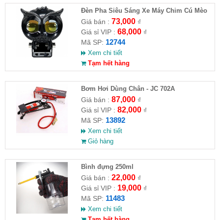
Đèn Pha Siêu Sáng Xe Máy Chim Cú Mèo
73,000
Giá bán :
₫
68,000
Giá sỉ VIP :
₫
12744
Mã SP:
Xem chi tiết
Tạm hết hàng
Bơm Hơi Dùng Chân - JC 702A
87,000
Giá bán :
₫
82,000
Giá sỉ VIP :
₫
13892
Mã SP:
Xem chi tiết
Giỏ hàng
Bình đựng 250ml
22,000
Giá bán :
₫
19,000
Giá sỉ VIP :
₫
11483
Mã SP:
Xem chi tiết
Tạm hết hàng