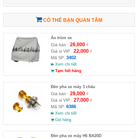
CÓ THỂ BẠN QUAN TÂM
Áo trùm xe
26,000
Giá bán :
₫
22,000
Giá sỉ VIP :
₫
3402
Mã SP:
Xem chi tiết
Tạm hết hàng
Đèn pha xe máy 3 chấu
29,000
Giá bán :
₫
27,000
Giá sỉ VIP :
₫
6386
Mã SP:
Xem chi tiết
Giỏ hàng
Đèn pha xe máy H6 BA20D