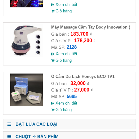
Xem chi tiết
Giỏ hàng
Máy Massage Cầm Tay Body Innovation (
HĐ )
183,700
Giá bán :
₫
178,200
Giá sỉ VIP :
₫
2128
Mã SP:
Xem chi tiết
Giỏ hàng
Ổ Cắm Du Lịch Honeys ECO-TV1
32,000
Giá bán :
₫
27,000
Giá sỉ VIP :
₫
5685
Mã SP:
Xem chi tiết
Giỏ hàng
BẬT LỬA CÁC LOẠI
CHUỘT ✧ BÀN PHÍM