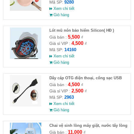
9280
Mã SP:
Xem chi tiết
Giỏ hàng
Lót mũ nón bảo hiểm Silicon( HĐ )
5,500
Giá bán :
₫
4,500
Giá sỉ VIP :
₫
14160
Mã SP:
Xem chi tiết
Giỏ hàng
Dây cáp OTG điện thoại, cổng sạc USB
4,500
Giá bán :
₫
2,500
Giá sỉ VIP :
₫
2963
Mã SP:
Xem chi tiết
Giỏ hàng
Chai vệ sinh lồng máy giặt, nước tẩy lồng
máy giặt CLEANING FLUID
11,000
Giá bán :
₫