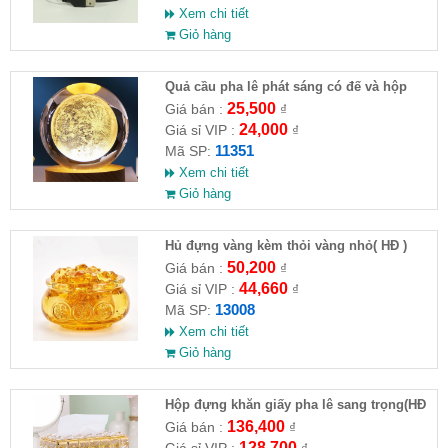
Xem chi tiết
Giỏ hàng
Quả cầu pha lê phát sáng có đế và hộp
25,500
Giá bán :
₫
24,000
Giá sỉ VIP :
₫
11351
Mã SP:
Xem chi tiết
Giỏ hàng
Hủ đựng vàng kèm thỏi vàng nhỏ( HĐ )
50,200
Giá bán :
₫
44,660
Giá sỉ VIP :
₫
13008
Mã SP:
Xem chi tiết
Giỏ hàng
Hộp đựng khăn giấy pha lê sang trọng(HĐ
)
136,400
Giá bán :
₫
128,700
Giá sỉ VIP :
₫