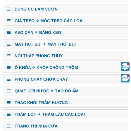
DỤNG CỤ LÀM VƯỜN
GIÁ TREO ✧ MÓC TREO CÁC LOẠI
KEO DÁN ✧ BĂNG KEO
MÁY HÚT BỤI ✧ MÁY THỔI BỤI
NỘI THẤT PHONG THỦY
Ổ KHÓA ✧ KHÓA CHỐNG TRỘM
PHÒNG CHÁY CHỮA CHÁY
QUẠT HƠI NƯỚC ✧ TẠO ĐỔ ẨM
THÁC KHÓI TRẦM HƯƠNG
THẢM LÓT ✧ THẢM LÂU CÁC LOẠI
TRANG TRÍ NHÀ CỬA