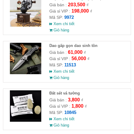
203,500
Giá bán :
₫
198,000
Giá sỉ VIP :
₫
9972
Mã SP:
Xem chi tiết
Giỏ hàng
Dao gấp gọn dao sinh tồn
61,000
Giá bán :
₫
56,000
Giá sỉ VIP :
₫
11513
Mã SP:
Xem chi tiết
Giỏ hàng
Đất sét vá tường
3,800
Giá bán :
₫
1,800
Giá sỉ VIP :
₫
10845
Mã SP:
Xem chi tiết
Giỏ hàng