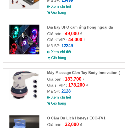
13499
Mã SP:
Xem chi tiết
Giỏ hàng
Đĩa bay UFO cảm ứng hồng ngoại đa
chiều tự động bay về
49,000
Giá bán :
₫
44,000
Giá sỉ VIP :
₫
12249
Mã SP:
Xem chi tiết
Giỏ hàng
Máy Massage Cầm Tay Body Innovation (
HĐ )
183,700
Giá bán :
₫
178,200
Giá sỉ VIP :
₫
2128
Mã SP:
Xem chi tiết
Giỏ hàng
Ổ Cắm Du Lịch Honeys ECO-TV1
32,000
Giá bán :
₫