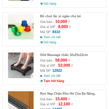
Giỏ hàng
Đồ chơi lắc xí ngầu cho bé
10,000
Giá bán :
₫
8,000
Giá sỉ VIP :
₫
8410
Mã SP:
Xem chi tiết
Giỏ hàng
Ghế Massage chân 32x25x12cm
58,000
Giá bán :
₫
53,000
Giá sỉ VIP :
₫
12922
Mã SP:
Xem chi tiết
Tạm hết hàng
Ron Nẹp Chặn Khe Hở Của Đa Năng,
Chống Côn Trùng( HĐ )
15,400
Giá bán :
₫
12,100
Giá sỉ VIP :
₫