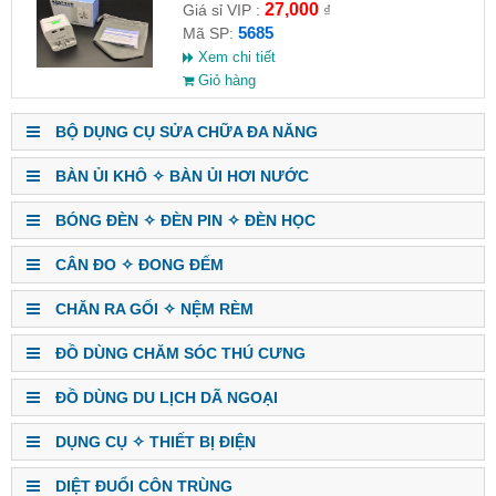
27,000
Giá sỉ VIP :
₫
5685
Mã SP:
Xem chi tiết
Giỏ hàng
BỘ DỤNG CỤ SỬA CHỮA ĐA NĂNG
BÀN ỦI KHÔ ✧ BÀN ỦI HƠI NƯỚC
BÓNG ĐÈN ✧ ĐÈN PIN ✧ ĐÈN HỌC
CÂN ĐO ✧ ĐONG ĐẾM
CHĂN RA GỐI ✧ NỆM RÈM
ĐỒ DÙNG CHĂM SÓC THÚ CƯNG
ĐỒ DÙNG DU LỊCH DÃ NGOẠI
DỤNG CỤ ✧ THIẾT BỊ ĐIỆN
DIỆT ĐUỔI CÔN TRÙNG