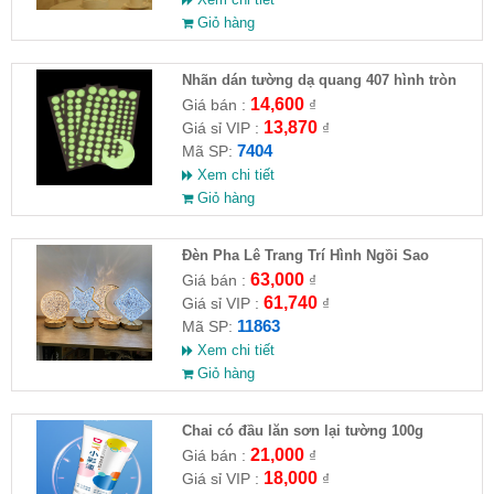
Giỏ hàng
Nhãn dán tường dạ quang 407 hình tròn
14,600
Giá bán :
₫
13,870
Giá sỉ VIP :
₫
7404
Mã SP:
Xem chi tiết
Giỏ hàng
Đèn Pha Lê Trang Trí Hình Ngồi Sao
63,000
Giá bán :
₫
61,740
Giá sỉ VIP :
₫
11863
Mã SP:
Xem chi tiết
Giỏ hàng
Chai có đầu lăn sơn lại tường 100g
21,000
Giá bán :
₫
18,000
Giá sỉ VIP :
₫