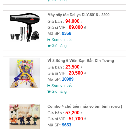
Máy sấy tóc Deliya DLY-8018 - 2200
94,000
Giá bán :
₫
89,000
Giá sỉ VIP :
₫
9356
Mã SP:
Xem chi tiết
Giỏ hàng
VỈ 2 Súng 6 Viên Đạn Bắn Dín Tường
23,500
Giá bán :
₫
20,500
Giá sỉ VIP :
₫
10989
Mã SP:
Xem chi tiết
Giỏ hàng
Combo 4 chú tiểu múa võ ôm bình rượu (
HĐ )
57,200
Giá bán :
₫
51,700
Giá sỉ VIP :
₫
9653
Mã SP: