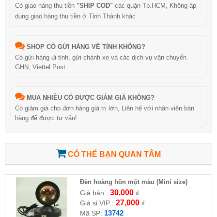
Có giao hàng thu tiền
"SHIP COD"
các quận Tp.HCM, Không áp
dụng giao hàng thu tiền ở Tỉnh Thành khác
SHOP CÓ GỬI HÀNG VỀ TỈNH KHÔNG?
Có gửi hàng đi tỉnh, gửi chành xe và các dịch vụ vận chuyển
GHN, Viettel Post…
MUA NHIỀU CÓ ĐƯỢC GIẢM GIÁ KHÔNG?
Có giảm giá cho đơn hàng giá trị lớn, Liên hệ với nhân viên bán
hàng để được tư vấn!
CÓ THỂ BẠN QUAN TÂM
Đèn hoàng hôn một màu (Mini size)
30,000
Giá bán :
₫
27,000
Giá sỉ VIP :
₫
13742
Mã SP: