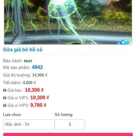
Sứa giả bỏ hồ cá
Bảo hành:
test
4942
Mã sản phẩm:
Giá thị trường:
14,900 ₫
Tiết kiệm:
4,600 ₫
10,300 ₫
Giá bán :
10,300 ₫
Giá sỉ VIP1:
9,785 ₫
Giá sỉ VIP2:
Lựa chọn
Số lượng