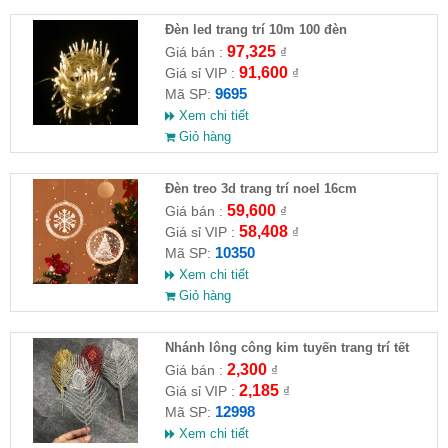
Đèn led trang trí 10m 100 đèn
97,325
Giá bán :
₫
91,600
Giá sỉ VIP :
₫
9695
Mã SP:
Xem chi tiết
Giỏ hàng
Đèn treo 3d trang trí noel 16cm
59,600
Giá bán :
₫
58,408
Giá sỉ VIP :
₫
10350
Mã SP:
Xem chi tiết
Giỏ hàng
Nhánh lông công kim tuyến trang trí tết
2,300
Giá bán :
₫
2,185
Giá sỉ VIP :
₫
12998
Mã SP:
Xem chi tiết