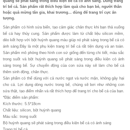
quang sẽ phát sáng trong điều kiện bể cá có ánh sáng. Dùng trang
trí bể cá. Sản phẩm rất thích hợp làm quà cho bạn bè, người thân
hoặc quà mừng tân gia, khai trương... dùng để trang trí cực ấn
tượng.
Sản phẩm có hình sứa biển, tạo cảm giác chân thực khi bạn thả xuống
bể cá hay thủy cung. Sản phẩm được làm từ chất liệu silicon mềm,
dẻo kết hợp với bột huỳnh quang màu giúp nó phát sáng trong bể cá có
ánh sáng.Đây là một phụ kiện trang trí bể cá rất tiện dụng và an toàn.
Sản phẩm mô phỏng theo hình con sứ giống đến từng chi tiết, màu sắc
trong suốt và bột huỳnh quang sẽ phát sáng trong điều kiện có ánh
sáng trong bể. Sự chuyển động của con sứa này sẽ làm cho bể cá
thêm sinh động, chân thực.
Sản phẩm có thể dùng với cả nước ngọt và nước mặn, không gây hại
cho cá. Lợi dụng dòng nước trong bể, chúng sẽ bơi như những con
sứa thật, tạo điểm nhấn và rất thích hợp để trang trí cho bể cá của bạn.
*Đặc điểm sản phẩm:
Kích thước: 5.5*18cm
Chất liệu: silicon, bột huỳnh quang
Màu sắc: trong suốt
Bộ huỳnh quang sẽ phát sáng trong điều kiện bể cá có ánh sáng
Trang trí bể cá