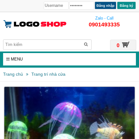
Đăng ký
Zalo - Call
0901493335
0
MENU
Trang chủ
Trang trí nhà cửa