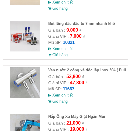
Xem chi tiết
Giỏ hàng
Bút lông dầu đầu to 7mm nhanh khô
9,000
Giá bán :
₫
7,000
Giá sỉ VIP :
₫
10321
Mã SP:
Xem chi tiết
Giỏ hàng
Van nước 2 cổng xả độc lập inox 304 ( Full
VAT )
52,800
Giá bán :
₫
47,300
Giá sỉ VIP :
₫
11667
Mã SP:
Xem chi tiết
Giỏ hàng
Nắp Ống Xả Máy Giặt Ngăn Mùi
21,000
Giá bán :
₫
19,000
Giá sỉ VIP :
₫