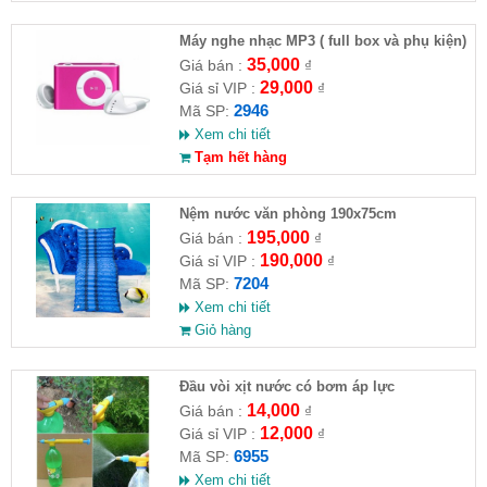
Máy nghe nhạc MP3 ( full box và phụ kiện)
35,000
Giá bán :
₫
29,000
Giá sỉ VIP :
₫
2946
Mã SP:
Xem chi tiết
Tạm hết hàng
Nệm nước văn phòng 190x75cm
195,000
Giá bán :
₫
190,000
Giá sỉ VIP :
₫
7204
Mã SP:
Xem chi tiết
Giỏ hàng
Đầu vòi xịt nước có bơm áp lực
14,000
Giá bán :
₫
12,000
Giá sỉ VIP :
₫
6955
Mã SP:
Xem chi tiết