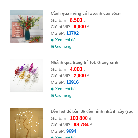
Cành quả mộng có lá xanh cao 65cm
8,500
Giá bán :
₫
8,000
Giá sỉ VIP :
₫
13702
Mã SP:
Xem chi tiết
Giỏ hàng
Nhánh quả trang trí Tết, Giáng sinh
4,000
Giá bán :
₫
2,000
Giá sỉ VIP :
₫
12916
Mã SP:
Xem chi tiết
Giỏ hàng
Đèn led để bàn 36 đèn hình nhánh cây (sạc
usb)
100,800
Giá bán :
₫
98,784
Giá sỉ VIP :
₫
9694
Mã SP:
Xem chi tiết