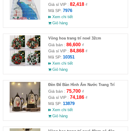
82,418
Giá sỉ VIP :
₫
7976
Mã SP:
Xem chi tiết
Giỏ hàng
Vòng hoa trang trí noel 32cm
86,600
Giá bán :
₫
84,868
Giá sỉ VIP :
₫
10351
Mã SP:
Xem chi tiết
Giỏ hàng
Đèn Để Bàn Hình Ấm Nước Trang Trí
Giáng Sinh
75,700
Giá bán :
₫
74,186
Giá sỉ VIP :
₫
13879
Mã SP:
Xem chi tiết
Giỏ hàng