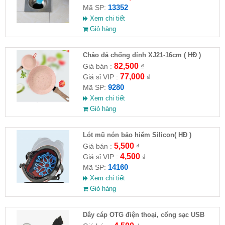
13352
Mã SP:
Xem chi tiết
Giỏ hàng
Chảo đá chống dính XJ21-16cm ( HĐ )
82,500
Giá bán :
₫
77,000
Giá sỉ VIP :
₫
9280
Mã SP:
Xem chi tiết
Giỏ hàng
Lót mũ nón bảo hiểm Silicon( HĐ )
5,500
Giá bán :
₫
4,500
Giá sỉ VIP :
₫
14160
Mã SP:
Xem chi tiết
Giỏ hàng
Dây cáp OTG điện thoại, cổng sạc USB