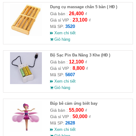
Dụng cụ massage chân 5 bàn ( HĐ )
26,400
Giá bán :
₫
23,100
Giá sỉ VIP :
₫
3520
Mã SP:
Xem chi tiết
Giỏ hàng
Bộ Sạc Pin Đa Năng 3 Khe (HĐ )
12,100
Giá bán :
₫
8,800
Giá sỉ VIP :
₫
5607
Mã SP:
Xem chi tiết
Giỏ hàng
​Búp bê cảm ứng biết bay
55,000
Giá bán :
₫
50,000
Giá sỉ VIP :
₫
2628
Mã SP:
Xem chi tiết
Giỏ hàng