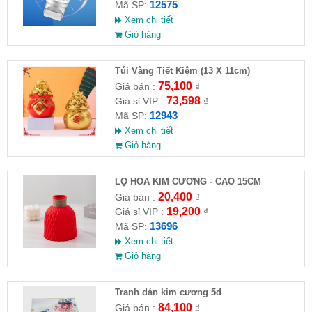
12575
Mã SP:
Xem chi tiết
Giỏ hàng
Túi Vàng Tiết Kiệm (13 X 11cm)
75,100
Giá bán :
₫
73,598
Giá sỉ VIP :
₫
12943
Mã SP:
Xem chi tiết
Giỏ hàng
LỌ HOA KIM CƯƠNG - CAO 15CM
20,400
Giá bán :
₫
19,200
Giá sỉ VIP :
₫
13696
Mã SP:
Xem chi tiết
Giỏ hàng
Tranh dán kim cương 5d
84,100
Giá bán :
₫