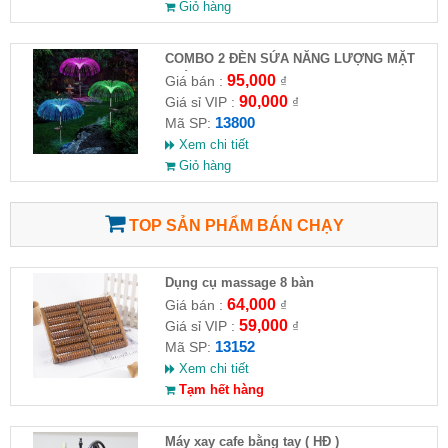
Giỏ hàng
COMBO 2 ĐÈN SỨA NĂNG LƯỢNG MẶT
TRỜI
95,000
Giá bán :
₫
90,000
Giá sỉ VIP :
₫
13800
Mã SP:
Xem chi tiết
Giỏ hàng
TOP SẢN PHẨM BÁN CHẠY
Dụng cụ massage 8 bàn
64,000
Giá bán :
₫
59,000
Giá sỉ VIP :
₫
13152
Mã SP:
Xem chi tiết
Tạm hết hàng
Máy xay cafe bằng tay ( HĐ )