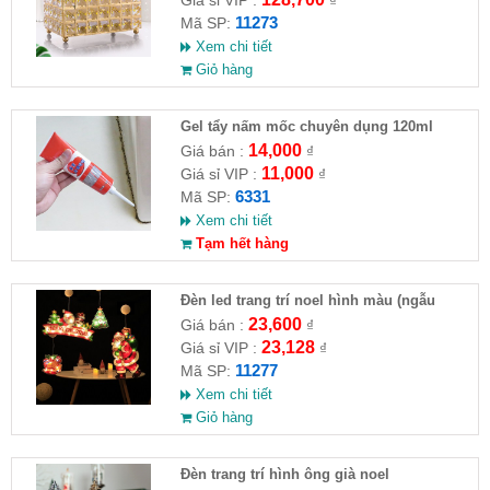
11273
Mã SP:
Xem chi tiết
Giỏ hàng
Gel tẩy nấm mốc chuyên dụng 120ml
14,000
Giá bán :
₫
11,000
Giá sỉ VIP :
₫
6331
Mã SP:
Xem chi tiết
Tạm hết hàng
Đèn led trang trí noel hình màu (ngẫu
nhiên)
23,600
Giá bán :
₫
23,128
Giá sỉ VIP :
₫
11277
Mã SP:
Xem chi tiết
Giỏ hàng
Đèn trang trí hình ông già noel