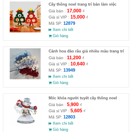
Cây thông noel trang trí bàn làm việc
17,000
Giá bán :
₫
15,000
Giá sỉ VIP :
₫
12879
Mã SP:
Xem chi tiết
Giỏ hàng
Cành hoa đào râu giả nhiều màu trang trí
11,200
Giá bán :
₫
10,640
Giá sỉ VIP :
₫
13949
Mã SP:
Xem chi tiết
Giỏ hàng
Móc khóa người tuyết cây thông noel
5,900
Giá bán :
₫
5,605
Giá sỉ VIP :
₫
12803
Mã SP:
Xem chi tiết
Giỏ hàng