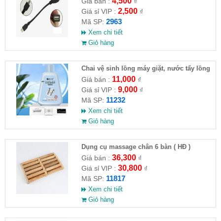
4,500
Giá bán :
₫
2,500
Giá sỉ VIP :
₫
2963
Mã SP:
Xem chi tiết
Giỏ hàng
Chai vệ sinh lồng máy giặt, nước tẩy lồng
máy giặt CLEANING FLUID
11,000
Giá bán :
₫
9,000
Giá sỉ VIP :
₫
11232
Mã SP:
Xem chi tiết
Giỏ hàng
Dụng cụ massage chân 6 bàn ( HĐ )
36,300
Giá bán :
₫
30,800
Giá sỉ VIP :
₫
11817
Mã SP:
Xem chi tiết
Giỏ hàng