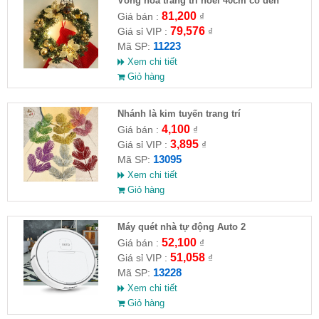
Vòng hoa trang trí noel 40cm có đèn
81,200
Giá bán :
₫
79,576
Giá sỉ VIP :
₫
11223
Mã SP:
Xem chi tiết
Giỏ hàng
Nhánh là kim tuyến trang trí
4,100
Giá bán :
₫
3,895
Giá sỉ VIP :
₫
13095
Mã SP:
Xem chi tiết
Giỏ hàng
Máy quét nhà tự động Auto 2
52,100
Giá bán :
₫
51,058
Giá sỉ VIP :
₫
13228
Mã SP:
Xem chi tiết
Giỏ hàng