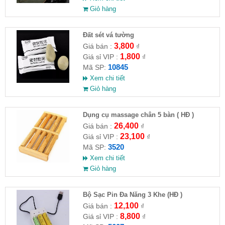
Giỏ hàng
Đất sét vá tường
3,800
Giá bán :
₫
1,800
Giá sỉ VIP :
₫
10845
Mã SP:
Xem chi tiết
Giỏ hàng
Dụng cụ massage chân 5 bàn ( HĐ )
26,400
Giá bán :
₫
23,100
Giá sỉ VIP :
₫
3520
Mã SP:
Xem chi tiết
Giỏ hàng
Bộ Sạc Pin Đa Năng 3 Khe (HĐ )
12,100
Giá bán :
₫
8,800
Giá sỉ VIP :
₫