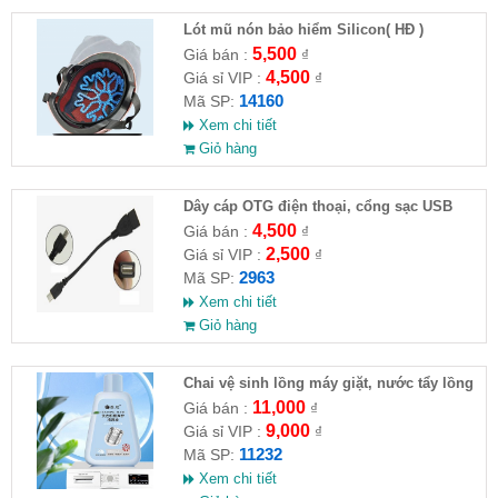
Lót mũ nón bảo hiểm Silicon( HĐ )
5,500
Giá bán :
₫
4,500
Giá sỉ VIP :
₫
14160
Mã SP:
Xem chi tiết
Giỏ hàng
Dây cáp OTG điện thoại, cổng sạc USB
4,500
Giá bán :
₫
2,500
Giá sỉ VIP :
₫
2963
Mã SP:
Xem chi tiết
Giỏ hàng
Chai vệ sinh lồng máy giặt, nước tẩy lồng
máy giặt CLEANING FLUID
11,000
Giá bán :
₫
9,000
Giá sỉ VIP :
₫
11232
Mã SP:
Xem chi tiết