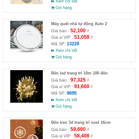
Xem chi tiết
Giỏ hàng
Máy quét nhà tự động Auto 2
52,100
Giá bán :
₫
51,058
Giá sỉ VIP :
₫
13228
Mã SP:
Xem chi tiết
Giỏ hàng
Đèn led trang trí 10m 100 đèn
97,325
Giá bán :
₫
91,600
Giá sỉ VIP :
₫
9695
Mã SP:
Xem chi tiết
Giỏ hàng
Đèn treo 3d trang trí noel 16cm
59,600
Giá bán :
₫
58,408
Giá sỉ VIP :
₫