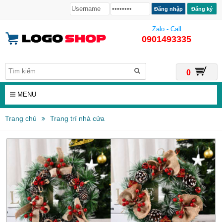
Đăng ký
Zalo - Call
0901493335
0
MENU
Trang chủ
Trang trí nhà cửa