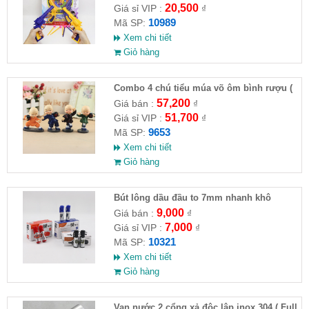
20,500
Giá sỉ VIP :
₫
10989
Mã SP:
Xem chi tiết
Giỏ hàng
Combo 4 chú tiểu múa võ ôm bình rượu (
HĐ )
57,200
Giá bán :
₫
51,700
Giá sỉ VIP :
₫
9653
Mã SP:
Xem chi tiết
Giỏ hàng
Bút lông dầu đầu to 7mm nhanh khô
9,000
Giá bán :
₫
7,000
Giá sỉ VIP :
₫
10321
Mã SP:
Xem chi tiết
Giỏ hàng
Van nước 2 cổng xả độc lập inox 304 ( Full