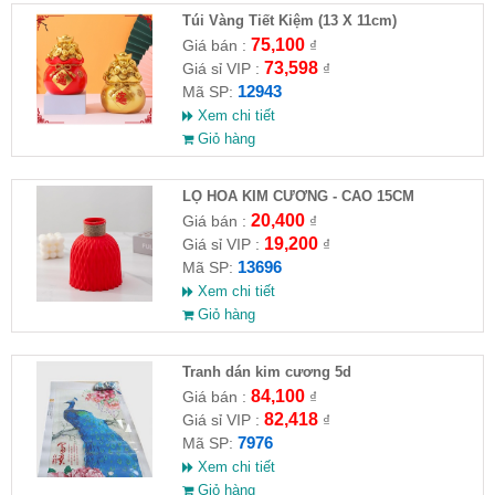
Túi Vàng Tiết Kiệm (13 X 11cm)
75,100
Giá bán :
₫
73,598
Giá sỉ VIP :
₫
12943
Mã SP:
Xem chi tiết
Giỏ hàng
LỌ HOA KIM CƯƠNG - CAO 15CM
20,400
Giá bán :
₫
19,200
Giá sỉ VIP :
₫
13696
Mã SP:
Xem chi tiết
Giỏ hàng
Tranh dán kim cương 5d
84,100
Giá bán :
₫
82,418
Giá sỉ VIP :
₫
7976
Mã SP:
Xem chi tiết
Giỏ hàng