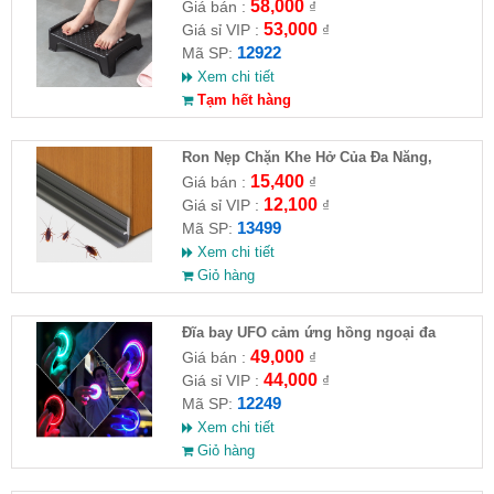
58,000
Giá bán :
₫
53,000
Giá sỉ VIP :
₫
12922
Mã SP:
Xem chi tiết
Tạm hết hàng
Ron Nẹp Chặn Khe Hở Của Đa Năng,
Chống Côn Trùng( HĐ )
15,400
Giá bán :
₫
12,100
Giá sỉ VIP :
₫
13499
Mã SP:
Xem chi tiết
Giỏ hàng
Đĩa bay UFO cảm ứng hồng ngoại đa
chiều tự động bay về
49,000
Giá bán :
₫
44,000
Giá sỉ VIP :
₫
12249
Mã SP:
Xem chi tiết
Giỏ hàng