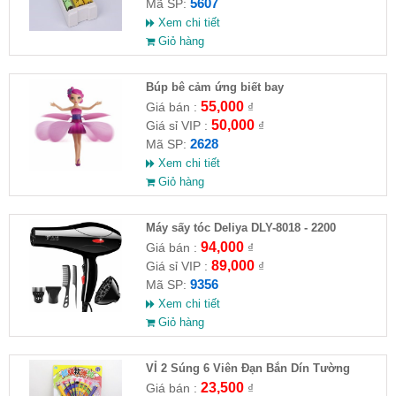
5607
Mã SP:
Xem chi tiết
Giỏ hàng
​Búp bê cảm ứng biết bay
55,000
Giá bán :
₫
50,000
Giá sỉ VIP :
₫
2628
Mã SP:
Xem chi tiết
Giỏ hàng
Máy sấy tóc Deliya DLY-8018 - 2200
94,000
Giá bán :
₫
89,000
Giá sỉ VIP :
₫
9356
Mã SP:
Xem chi tiết
Giỏ hàng
VỈ 2 Súng 6 Viên Đạn Bắn Dín Tường
23,500
Giá bán :
₫