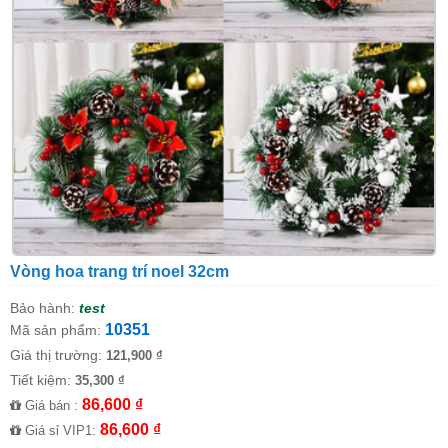
Vòng hoa trang trí noel 32cm
Bảo hành:
test
10351
Mã sản phẩm:
Giá thị trường:
121,900 ₫
Tiết kiệm:
35,300 ₫
86,600 ₫
Giá bán :
86,600 ₫
Giá sỉ VIP1: