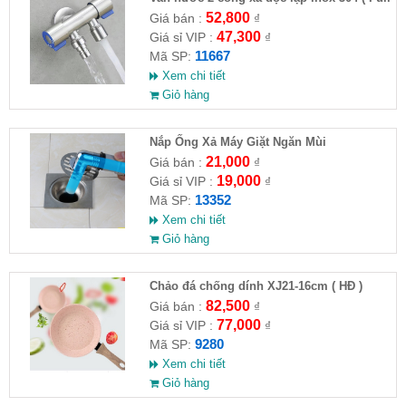
VAT )
52,800
Giá bán :
₫
47,300
Giá sỉ VIP :
₫
11667
Mã SP:
Xem chi tiết
Giỏ hàng
Nắp Ống Xả Máy Giặt Ngăn Mùi
21,000
Giá bán :
₫
19,000
Giá sỉ VIP :
₫
13352
Mã SP:
Xem chi tiết
Giỏ hàng
Chảo đá chống dính XJ21-16cm ( HĐ )
82,500
Giá bán :
₫
77,000
Giá sỉ VIP :
₫
9280
Mã SP:
Xem chi tiết
Giỏ hàng