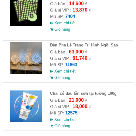
14,600
Giá bán :
₫
13,870
Giá sỉ VIP :
₫
7404
Mã SP:
Xem chi tiết
Giỏ hàng
Đèn Pha Lê Trang Trí Hình Ngồi Sao
63,000
Giá bán :
₫
61,740
Giá sỉ VIP :
₫
11863
Mã SP:
Xem chi tiết
Giỏ hàng
Chai có đầu lăn sơn lại tường 100g
21,000
Giá bán :
₫
18,000
Giá sỉ VIP :
₫
12575
Mã SP:
Xem chi tiết
Giỏ hàng