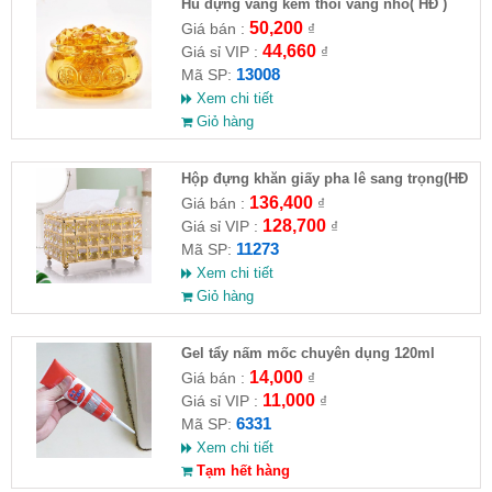
Hủ đựng vàng kèm thỏi vàng nhỏ( HĐ )
50,200
Giá bán :
₫
44,660
Giá sỉ VIP :
₫
13008
Mã SP:
Xem chi tiết
Giỏ hàng
Hộp đựng khăn giấy pha lê sang trọng(HĐ
)
136,400
Giá bán :
₫
128,700
Giá sỉ VIP :
₫
11273
Mã SP:
Xem chi tiết
Giỏ hàng
Gel tẩy nấm mốc chuyên dụng 120ml
14,000
Giá bán :
₫
11,000
Giá sỉ VIP :
₫
6331
Mã SP:
Xem chi tiết
Tạm hết hàng