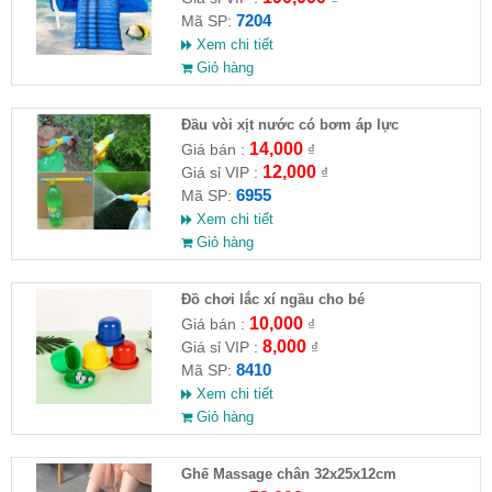
7204
Mã SP:
Xem chi tiết
Giỏ hàng
Đầu vòi xịt nước có bơm áp lực
14,000
Giá bán :
₫
12,000
Giá sỉ VIP :
₫
6955
Mã SP:
Xem chi tiết
Giỏ hàng
Đồ chơi lắc xí ngầu cho bé
10,000
Giá bán :
₫
8,000
Giá sỉ VIP :
₫
8410
Mã SP:
Xem chi tiết
Giỏ hàng
Ghế Massage chân 32x25x12cm