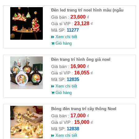
Đèn led trang trí noel hình màu (ngẫu
nhiên)
23,600
Giá bán :
₫
23,128
Giá sỉ VIP :
₫
11277
Mã SP:
Xem chi tiết
Giỏ hàng
Đèn trang trí hình ông già noel
16,900
Giá bán :
₫
16,055
Giá sỉ VIP :
₫
12835
Mã SP:
Xem chi tiết
Giỏ hàng
Bóng đèn trang trí cây thông Noel
17,000
Giá bán :
₫
15,000
Giá sỉ VIP :
₫
12838
Mã SP:
Xem chi tiết