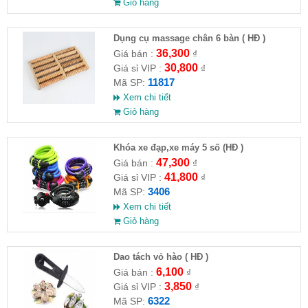
Giỏ hàng
Dụng cụ massage chân 6 bàn ( HĐ )
36,300
Giá bán :
₫
30,800
Giá sỉ VIP :
₫
11817
Mã SP:
Xem chi tiết
Giỏ hàng
Khóa xe đạp,xe máy 5 số (HĐ )
47,300
Giá bán :
₫
41,800
Giá sỉ VIP :
₫
3406
Mã SP:
Xem chi tiết
Giỏ hàng
Dao tách vỏ hào ( HĐ )
6,100
Giá bán :
₫
3,850
Giá sỉ VIP :
₫
6322
Mã SP: