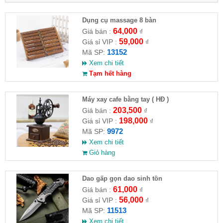
Dụng cụ massage 8 bàn
64,000
Giá bán :
₫
59,000
Giá sỉ VIP :
₫
13152
Mã SP:
Xem chi tiết
Tạm hết hàng
Máy xay cafe bằng tay ( HĐ )
203,500
Giá bán :
₫
198,000
Giá sỉ VIP :
₫
9972
Mã SP:
Xem chi tiết
Giỏ hàng
Dao gấp gọn dao sinh tồn
61,000
Giá bán :
₫
56,000
Giá sỉ VIP :
₫
11513
Mã SP:
Xem chi tiết