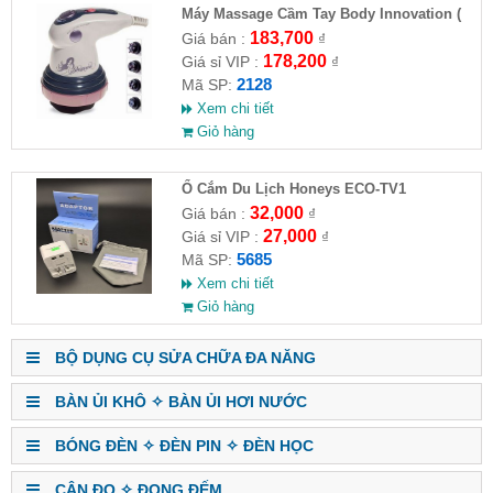
Máy Massage Cầm Tay Body Innovation (
HĐ )
183,700
Giá bán :
₫
178,200
Giá sỉ VIP :
₫
2128
Mã SP:
Xem chi tiết
Giỏ hàng
Ổ Cắm Du Lịch Honeys ECO-TV1
32,000
Giá bán :
₫
27,000
Giá sỉ VIP :
₫
5685
Mã SP:
Xem chi tiết
Giỏ hàng
BỘ DỤNG CỤ SỬA CHỮA ĐA NĂNG
BÀN ỦI KHÔ ✧ BÀN ỦI HƠI NƯỚC
BÓNG ĐÈN ✧ ĐÈN PIN ✧ ĐÈN HỌC
CÂN ĐO ✧ ĐONG ĐẾM