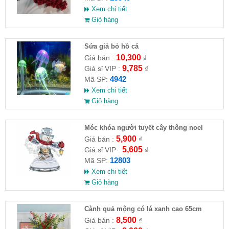
Xem chi tiết
Giỏ hàng
Sứa giả bỏ hồ cá
10,300
Giá bán :
₫
9,785
Giá sỉ VIP :
₫
4942
Mã SP:
Xem chi tiết
Giỏ hàng
Móc khóa người tuyết cây thông noel
5,900
Giá bán :
₫
5,605
Giá sỉ VIP :
₫
12803
Mã SP:
Xem chi tiết
Giỏ hàng
Cành quả mộng có lá xanh cao 65cm
8,500
Giá bán :
₫