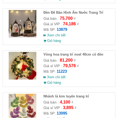
Đèn Để Bàn Hình Ấm Nước Trang Trí
Giáng Sinh
75,700
Giá bán :
₫
74,186
Giá sỉ VIP :
₫
13879
Mã SP:
Xem chi tiết
Giỏ hàng
Vòng hoa trang trí noel 40cm có đèn
81,200
Giá bán :
₫
79,576
Giá sỉ VIP :
₫
11223
Mã SP:
Xem chi tiết
Giỏ hàng
Nhánh là kim tuyến trang trí
4,100
Giá bán :
₫
3,895
Giá sỉ VIP :
₫
13095
Mã SP: