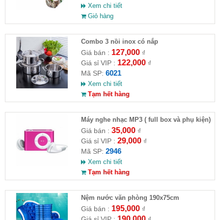
Xem chi tiết
Giỏ hàng
Combo 3 nồi inox có nắp
127,000
Giá bán :
₫
122,000
Giá sỉ VIP :
₫
6021
Mã SP:
Xem chi tiết
Tạm hết hàng
Máy nghe nhạc MP3 ( full box và phụ kiện)
35,000
Giá bán :
₫
29,000
Giá sỉ VIP :
₫
2946
Mã SP:
Xem chi tiết
Tạm hết hàng
Nệm nước văn phòng 190x75cm
195,000
Giá bán :
₫
190,000
Giá sỉ VIP :
₫