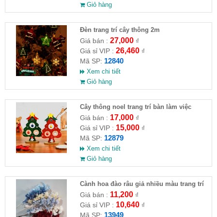
Giỏ hàng
Đèn trang trí cây thông 2m
27,000
Giá bán :
₫
26,460
Giá sỉ VIP :
₫
12840
Mã SP:
Xem chi tiết
Giỏ hàng
Cây thông noel trang trí bàn làm việc
17,000
Giá bán :
₫
15,000
Giá sỉ VIP :
₫
12879
Mã SP:
Xem chi tiết
Giỏ hàng
Cành hoa đào râu giả nhiều màu trang trí
11,200
Giá bán :
₫
10,640
Giá sỉ VIP :
₫
13949
Mã SP: