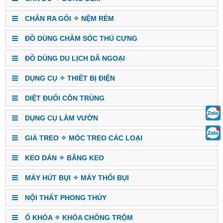
CHĂN RA GỐI ✧ NỆM RÈM
ĐỒ DÙNG CHĂM SÓC THÚ CƯNG
ĐỒ DÙNG DU LỊCH DÃ NGOẠI
DỤNG CỤ ✧ THIẾT BỊ ĐIỆN
DIỆT ĐUỔI CÔN TRÙNG
DỤNG CỤ LÀM VƯỜN
GIÁ TREO ✧ MÓC TREO CÁC LOẠI
KEO DÁN ✧ BĂNG KEO
MÁY HÚT BỤI ✧ MÁY THỔI BỤI
NỘI THẤT PHONG THỦY
Ổ KHÓA ✧ KHÓA CHỐNG TRỘM