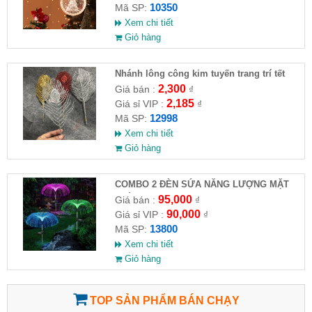
10350
Mã SP:
Xem chi tiết
Giỏ hàng
Nhánh lông công kim tuyến trang trí tết
2,300
Giá bán :
₫
2,185
Giá sỉ VIP :
₫
12998
Mã SP:
Xem chi tiết
Giỏ hàng
COMBO 2 ĐÈN SỨA NĂNG LƯỢNG MẶT
TRỜI
95,000
Giá bán :
₫
90,000
Giá sỉ VIP :
₫
13800
Mã SP:
Xem chi tiết
Giỏ hàng
TOP SẢN PHẨM BÁN CHẠY