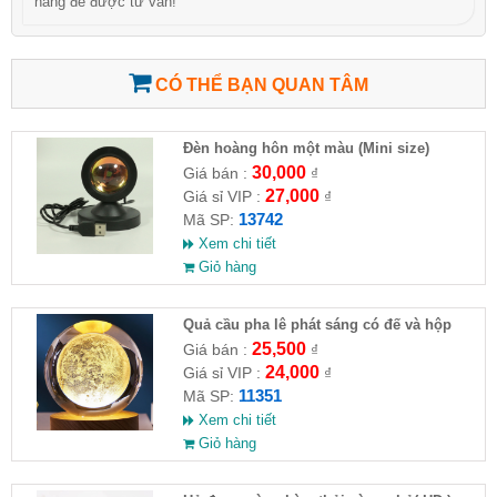
hàng để được tư vấn!
CÓ THỂ BẠN QUAN TÂM
Đèn hoàng hôn một màu (Mini size)
30,000
Giá bán :
₫
27,000
Giá sỉ VIP :
₫
13742
Mã SP:
Xem chi tiết
Giỏ hàng
Quả cầu pha lê phát sáng có đế và hộp
25,500
Giá bán :
₫
24,000
Giá sỉ VIP :
₫
11351
Mã SP:
Xem chi tiết
Giỏ hàng