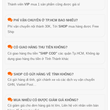
Thành viên
VIP
mua 1 sản phẩm cũng được giá sỉ
PHÍ VẬN CHUYỂN Ở TP.HCM BAO NHIÊU?
Phí vận chuyển nội thành 30K, Tới
SHOP
mua hàng được Free
Ship
CÓ GIAO HÀNG THU TIỀN KHÔNG?
Có giao hàng thu tiền
"SHIP COD"
các quận Tp.HCM, Không áp
dụng giao hàng thu tiền ở Tỉnh Thành khác
SHOP CÓ GỬI HÀNG VỀ TỈNH KHÔNG?
Có gửi hàng đi tỉnh, gửi chành xe và các dịch vụ vận chuyển
GHN, Viettel Post…
MUA NHIỀU CÓ ĐƯỢC GIẢM GIÁ KHÔNG?
Có giảm giá cho đơn hàng giá trị lớn, Liên hệ với nhân viên bán