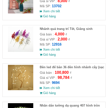
8,000
Giá sỉ VIP :
₫
13702
Mã SP:
Xem chi tiết
Giỏ hàng
Nhánh quả trang trí Tết, Giáng sinh
4,000
Giá bán :
₫
2,000
Giá sỉ VIP :
₫
12916
Mã SP:
Xem chi tiết
Giỏ hàng
Đèn led để bàn 36 đèn hình nhánh cây (sạc
usb)
100,800
Giá bán :
₫
98,784
Giá sỉ VIP :
₫
9694
Mã SP:
Xem chi tiết
Giỏ hàng
Nhãn dán tường dạ quang 407 hình tròn