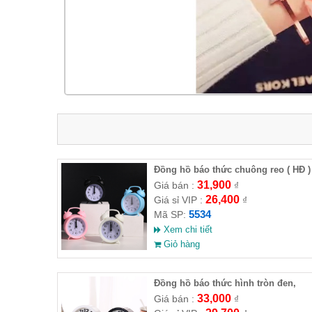
Đồng hồ báo thức chuông reo ( HĐ )
31,900
Giá bán :
₫
26,400
Giá sỉ VIP :
₫
5534
Mã SP:
Xem chi tiết
Giỏ hàng
Đồng hồ báo thức hình tròn đen,
trắng (Full VAT )
33,000
Giá bán :
₫