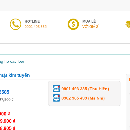
HOTLINE
MUA LẺ
0901 493 335
VỚI GIÁ SỈ
g hồ các loại
mặt kim tuyến
0901 493 335 (Thu Hiền)
8585
0902 985 499 (Ms Nhi)
27,900 ₫
 ₫
900 ₫
9,900 ₫
8,905 ₫