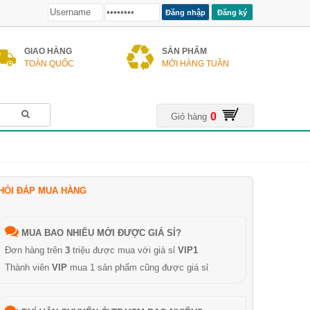
Đăng ký
GIAO HÀNG
SẢN PHẨM
TOÀN QUỐC
MỚI HÀNG TUẦN
0
Giỏ hàng
HỎI ĐÁP MUA HÀNG
MUA BAO NHIÊU MỚI ĐƯỢC GIÁ SỈ?
Đơn hàng trên
3
triệu được mua với giá sỉ
VIP1
Thành viên
VIP
mua 1 sản phẩm cũng được giá sỉ