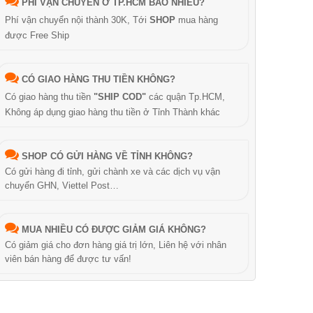
PHÍ VẬN CHUYỂN Ở TP.HCM BAO NHIÊU?
Phí vận chuyển nội thành 30K, Tới
SHOP
mua hàng
được Free Ship
CÓ GIAO HÀNG THU TIỀN KHÔNG?
Có giao hàng thu tiền
"SHIP COD"
các quận Tp.HCM,
Không áp dụng giao hàng thu tiền ở Tỉnh Thành khác
SHOP CÓ GỬI HÀNG VỀ TỈNH KHÔNG?
Có gửi hàng đi tỉnh, gửi chành xe và các dịch vụ vận
chuyển GHN, Viettel Post…
MUA NHIỀU CÓ ĐƯỢC GIẢM GIÁ KHÔNG?
Có giảm giá cho đơn hàng giá trị lớn, Liên hệ với nhân
viên bán hàng để được tư vấn!