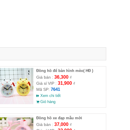
Đồng hồ để bàn hình mèo( HĐ )
36,300
Giá bán :
₫
31,900
Giá sỉ VIP :
₫
7641
Mã SP:
Xem chi tiết
Giỏ hàng
Đồng hồ xe đạp mẫu mới
37,000
Giá bán :
₫