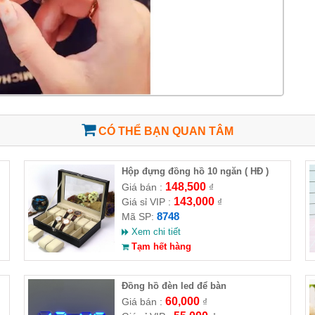
CÓ THỂ BẠN QUAN TÂM
Hộp đựng đồng hồ 10 ngăn ( HĐ )
148,500
Giá bán :
₫
143,000
Giá sỉ VIP :
₫
8748
Mã SP:
Xem chi tiết
Tạm hết hàng
Đồng hồ đèn led để bàn
60,000
Giá bán :
₫