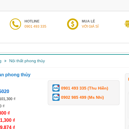
HOTLINE
MUA LẺ
0901 493 335
VỚI GIÁ SỈ
g
Nội thất phong thủy
àn phong thủy
0901 493 335 (Thu Hiền)
5020
0902 985 499 (Ms Nhi)
101,300 ₫
0 ₫
300 ₫
1,300 ₫
9,874 ₫