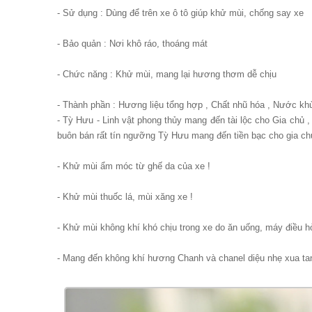
- Sử dụng : Dùng để trên xe ô tô giúp khử mùi, chống say xe
- Bảo quản : Nơi khô ráo, thoáng mát
- Chức năng : Khử mùi, mang lại hương thơm dễ chịu
- Thành phần : Hương liệu tổng hợp , Chất nhũ hóa , Nước khử
- Tỳ Hưu - Linh vật phong thủy mang đến tài lộc cho Gia chủ 
buôn bán rất tín ngưỡng Tỳ Hưu mang đến tiền bạc cho gia ch
- Khử mùi ẩm móc từ ghế da của xe !
- Khử mùi thuốc lá, mùi xăng xe !
- Khử mùi không khí khó chịu trong xe do ăn uống, máy điều hò
- Mang đến không khí hương Chanh và chanel diệu nhẹ xua ta