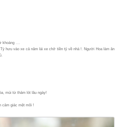
 khoáng ....
, Tỳ hưu vào xe cả năm lái xe chở tiền tỷ về nhà !. Người Hoa làm ăn
ủ.
a, mùi từ thảm lót lâu ngày!
n cảm giác mệt mõi !