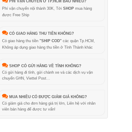
PHÍ VẬN CHUYỂN Ở TP.HCM BAO NHIÊU?
Phí vận chuyển nội thành 30K, Tới
SHOP
mua hàng
được Free Ship
CÓ GIAO HÀNG THU TIỀN KHÔNG?
Có giao hàng thu tiền
"SHIP COD"
các quận Tp.HCM,
Không áp dụng giao hàng thu tiền ở Tỉnh Thành khác
SHOP CÓ GỬI HÀNG VỀ TỈNH KHÔNG?
Có gửi hàng đi tỉnh, gửi chành xe và các dịch vụ vận
chuyển GHN, Viettel Post…
MUA NHIỀU CÓ ĐƯỢC GIẢM GIÁ KHÔNG?
Có giảm giá cho đơn hàng giá trị lớn, Liên hệ với nhân
viên bán hàng để được tư vấn!