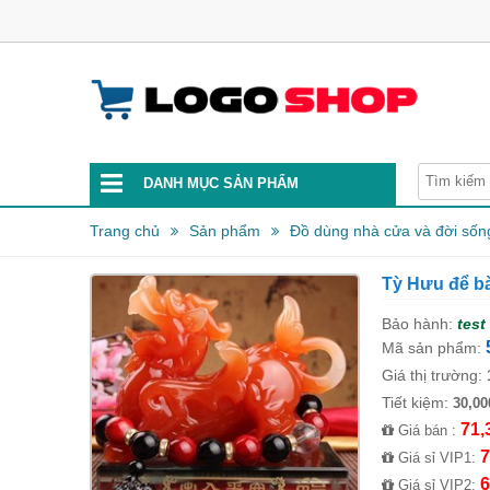
DANH MỤC SẢN PHẨM
Trang chủ
Sản phẩm
Đồ dùng nhà cửa và đời sốn
Tỳ Hưu để b
Bảo hành:
test
Mã sản phẩm:
Giá thị trường:
Tiết kiệm:
30,00
71,
Giá bán :
7
Giá sỉ VIP1:
6
Giá sỉ VIP2: