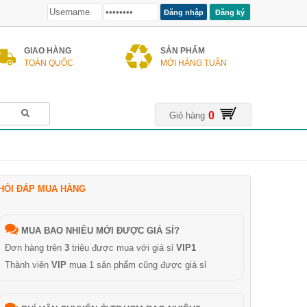
Đăng ký
GIAO HÀNG
SẢN PHẨM
TOÀN QUỐC
MỚI HÀNG TUẦN
0
Giỏ hàng
HỎI ĐÁP MUA HÀNG
MUA BAO NHIÊU MỚI ĐƯỢC GIÁ SỈ?
Đơn hàng trên
3
triệu được mua với giá sỉ
VIP1
Thành viên
VIP
mua 1 sản phẩm cũng được giá sỉ