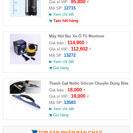
85,800
Giá sỉ VIP :
₫
12715
Mã SP:
Xem chi tiết
Tạm hết hàng
Máy Hút Bụi Xe Ô Tô Monlove
114,900
Giá bán :
₫
112,602
Giá sỉ VIP :
₫
13272
Mã SP:
Xem chi tiết
Giỏ hàng
Thanh Gạt Nước Silicon Chuyên Dụng Rửa
Kính Ô Tô, Xe Hơi
18,000
Giá bán :
₫
16,000
Giá sỉ VIP :
₫
13583
Mã SP:
Xem chi tiết
Giỏ hàng
TOP SẢN PHẨM BÁN CHẠY