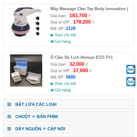
Máy Massage Cầm Tay Body Innovation (
HĐ )
183,700
Giá bán :
₫
178,200
Giá sỉ VIP :
₫
2128
Mã SP:
Xem chi tiết
Giỏ hàng
Ổ Cắm Du Lịch Honeys ECO-TV1
32,000
Giá bán :
₫
27,000
Giá sỉ VIP :
₫
5685
Mã SP:
Xem chi tiết
Giỏ hàng
BẬT LỬA CÁC LOẠI
CHUỘT ✧ BÀN PHÍM
DÂY NGUỒN ✧ CÁP NỐI