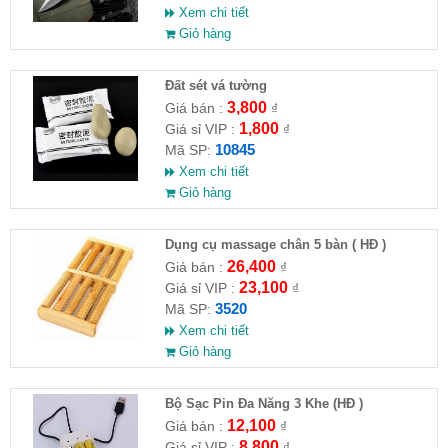
Xem chi tiết
Giỏ hàng
Đất sét vá tường
3,800
Giá bán :
₫
1,800
Giá sỉ VIP :
₫
10845
Mã SP:
Xem chi tiết
Giỏ hàng
Dụng cụ massage chân 5 bàn ( HĐ )
26,400
Giá bán :
₫
23,100
Giá sỉ VIP :
₫
3520
Mã SP:
Xem chi tiết
Giỏ hàng
Bộ Sạc Pin Đa Năng 3 Khe (HĐ )
12,100
Giá bán :
₫
8,800
Giá sỉ VIP :
₫