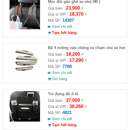
Móc đôi gắn ghế xe oto( HĐ )
23,900
Giá bán :
₫
18,370
Giá sỉ VIP :
₫
14307
Mã SP:
Xem chi tiết
Tạm hết hàng
Bộ 4 miếng cửa chống va chạm cho xe hơi
18,200
Giá bán :
₫
17,290
Giá sỉ VIP :
₫
7768
Mã SP:
Xem chi tiết
Giỏ hàng
Túi đựng đồ ô tô
37,000
Giá bán :
₫
36,260
Giá sỉ VIP :
₫
4821
Mã SP:
Xem chi tiết
Tạm hết hàng