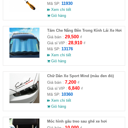
11930
Mã SP:
Xem chi tiết
Giỏ hàng
Tấm Che Nắng Bên Trong Kính Lái Xe Hơi
Ô Tô Có Phản Quang
29,500
Giá bán :
₫
28,910
Giá sỉ VIP :
₫
13176
Mã SP:
Xem chi tiết
Giỏ hàng
Chữ Dán Xe Sport Mind (màu đen đỏ)
7,200
Giá bán :
₫
6,840
Giá sỉ VIP :
₫
10360
Mã SP:
Xem chi tiết
Giỏ hàng
Móc hình gấu treo sau ghế xe hơi
10,000
Giá bán :
₫