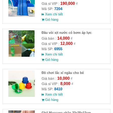
190,000
Giá sỉ VIP :
₫
7204
Mã SP:
Xem chi tiết
Giỏ hàng
Đầu vòi xịt nước có bơm áp lực
14,000
Giá bán :
₫
12,000
Giá sỉ VIP :
₫
6955
Mã SP:
Xem chi tiết
Giỏ hàng
Đồ chơi lắc xí ngầu cho bé
10,000
Giá bán :
₫
8,000
Giá sỉ VIP :
₫
8410
Mã SP:
Xem chi tiết
Giỏ hàng
Ghế Massage chân 32x25x12cm