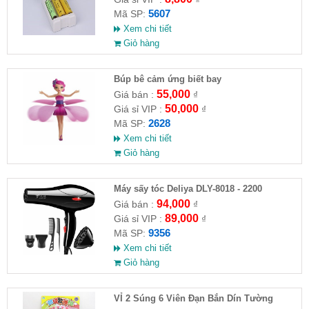
5607
Mã SP:
Xem chi tiết
Giỏ hàng
​Búp bê cảm ứng biết bay
55,000
Giá bán :
₫
50,000
Giá sỉ VIP :
₫
2628
Mã SP:
Xem chi tiết
Giỏ hàng
Máy sấy tóc Deliya DLY-8018 - 2200
94,000
Giá bán :
₫
89,000
Giá sỉ VIP :
₫
9356
Mã SP:
Xem chi tiết
Giỏ hàng
VỈ 2 Súng 6 Viên Đạn Bắn Dín Tường