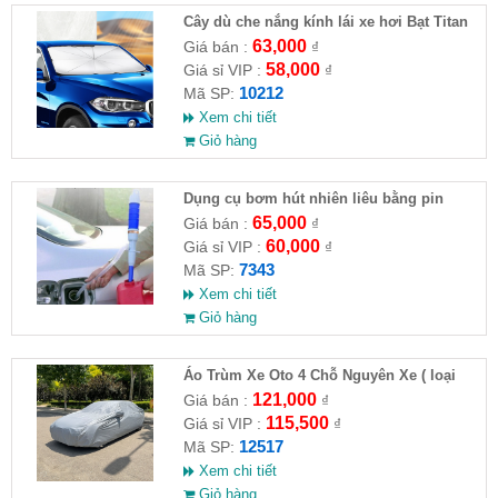
Cây dù che nắng kính lái xe hơi Bạt Titan
63,000
Giá bán :
₫
58,000
Giá sỉ VIP :
₫
10212
Mã SP:
Xem chi tiết
Giỏ hàng
Dụng cụ bơm hút nhiên liêu bằng pin
65,000
Giá bán :
₫
60,000
Giá sỉ VIP :
₫
7343
Mã SP:
Xem chi tiết
Giỏ hàng
Áo Trùm Xe Oto 4 Chỗ Nguyên Xe ( loại
lớn )( HĐ )
121,000
Giá bán :
₫
115,500
Giá sỉ VIP :
₫
12517
Mã SP:
Xem chi tiết
Giỏ hàng