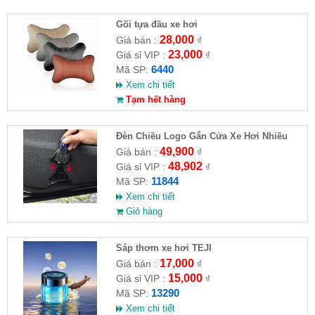
Gối tựa đầu xe hơi
28,000
Giá bán :
₫
23,000
Giá sỉ VIP :
₫
6440
Mã SP:
Xem chi tiết
Tạm hết hàng
Đèn Chiều Logo Gắn Cửa Xe Hơi Nhiều
Hình
49,900
Giá bán :
₫
48,902
Giá sỉ VIP :
₫
11844
Mã SP:
Xem chi tiết
Giỏ hàng
Sáp thơm xe hơi TEJI
17,000
Giá bán :
₫
15,000
Giá sỉ VIP :
₫
13290
Mã SP:
Xem chi tiết