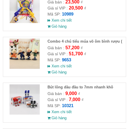
23,500
Giá bán :
₫
20,500
Giá sỉ VIP :
₫
10989
Mã SP:
Xem chi tiết
Giỏ hàng
Combo 4 chú tiểu múa võ ôm bình rượu (
HĐ )
57,200
Giá bán :
₫
51,700
Giá sỉ VIP :
₫
9653
Mã SP:
Xem chi tiết
Giỏ hàng
Bút lông dầu đầu to 7mm nhanh khô
9,000
Giá bán :
₫
7,000
Giá sỉ VIP :
₫
10321
Mã SP:
Xem chi tiết
Giỏ hàng