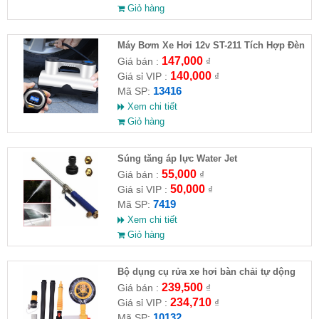
Giỏ hàng
Máy Bơm Xe Hơi 12v ST-211 Tích Hợp Đèn
147,000
Giá bán :
₫
140,000
Giá sỉ VIP :
₫
13416
Mã SP:
Xem chi tiết
Giỏ hàng
Súng tăng áp lực Water Jet
55,000
Giá bán :
₫
50,000
Giá sỉ VIP :
₫
7419
Mã SP:
Xem chi tiết
Giỏ hàng
Bộ dụng cụ rửa xe hơi bàn chải tự dộng
kèm 10m ống nước
239,500
Giá bán :
₫
234,710
Giá sỉ VIP :
₫
10132
Mã SP: