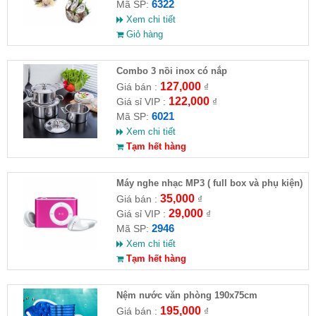
6322
Mã SP:
Xem chi tiết
Giỏ hàng
Combo 3 nồi inox có nắp
127,000
Giá bán :
₫
122,000
Giá sỉ VIP :
₫
6021
Mã SP:
Xem chi tiết
Tạm hết hàng
Máy nghe nhạc MP3 ( full box và phụ kiện)
35,000
Giá bán :
₫
29,000
Giá sỉ VIP :
₫
2946
Mã SP:
Xem chi tiết
Tạm hết hàng
Nệm nước văn phòng 190x75cm
195,000
Giá bán :
₫