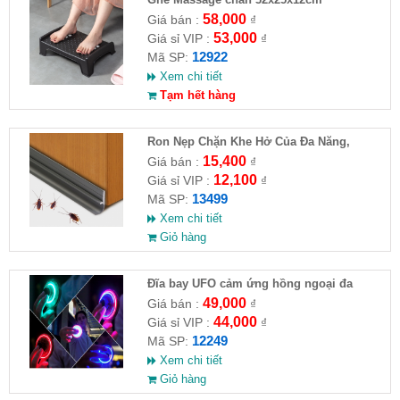
58,000
Giá bán :
₫
53,000
Giá sỉ VIP :
₫
12922
Mã SP:
Xem chi tiết
Tạm hết hàng
Ron Nẹp Chặn Khe Hở Của Đa Năng,
Chống Côn Trùng( HĐ )
15,400
Giá bán :
₫
12,100
Giá sỉ VIP :
₫
13499
Mã SP:
Xem chi tiết
Giỏ hàng
Đĩa bay UFO cảm ứng hồng ngoại đa
chiều tự động bay về
49,000
Giá bán :
₫
44,000
Giá sỉ VIP :
₫
12249
Mã SP:
Xem chi tiết
Giỏ hàng