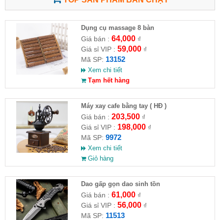
Dụng cụ massage 8 bàn
64,000
Giá bán :
₫
59,000
Giá sỉ VIP :
₫
13152
Mã SP:
Xem chi tiết
Tạm hết hàng
Máy xay cafe bằng tay ( HĐ )
203,500
Giá bán :
₫
198,000
Giá sỉ VIP :
₫
9972
Mã SP:
Xem chi tiết
Giỏ hàng
Dao gấp gọn dao sinh tồn
61,000
Giá bán :
₫
56,000
Giá sỉ VIP :
₫
11513
Mã SP: