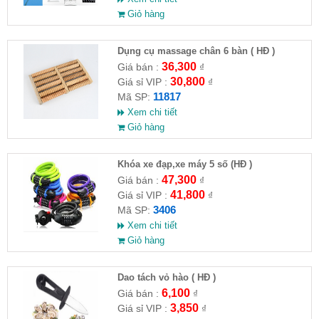
Giỏ hàng
Dụng cụ massage chân 6 bàn ( HĐ )
36,300
Giá bán :
₫
30,800
Giá sỉ VIP :
₫
11817
Mã SP:
Xem chi tiết
Giỏ hàng
Khóa xe đạp,xe máy 5 số (HĐ )
47,300
Giá bán :
₫
41,800
Giá sỉ VIP :
₫
3406
Mã SP:
Xem chi tiết
Giỏ hàng
Dao tách vỏ hào ( HĐ )
6,100
Giá bán :
₫
3,850
Giá sỉ VIP :
₫