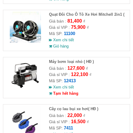
Quạt Đôi Cho Ô Tô Xe Hơi Mitchell 2in1 (
HĐ )
81,400
Giá bán :
₫
75,900
Giá sỉ VIP :
₫
11100
Mã SP:
Xem chi tiết
Giỏ hàng
Máy bơm loại nhỏ ( HĐ )
127,600
Giá bán :
₫
122,100
Giá sỉ VIP :
₫
12413
Mã SP:
Xem chi tiết
Tạm hết hàng
Cây cọ lau bụi xe hơi( HĐ )
22,000
Giá bán :
₫
16,500
Giá sỉ VIP :
₫
7411
Mã SP: