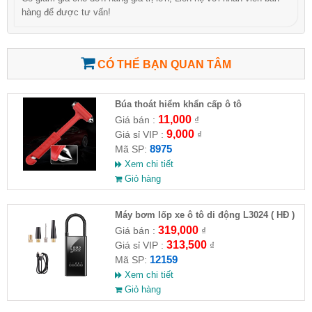
hàng để được tư vấn!
CÓ THỂ BẠN QUAN TÂM
Búa thoát hiểm khẩn cấp ô tô
11,000
Giá bán :
₫
9,000
Giá sỉ VIP :
₫
8975
Mã SP:
Xem chi tiết
Giỏ hàng
Máy bơm lốp xe ô tô di động L3024 ( HĐ )
319,000
Giá bán :
₫
313,500
Giá sỉ VIP :
₫
12159
Mã SP:
Xem chi tiết
Giỏ hàng