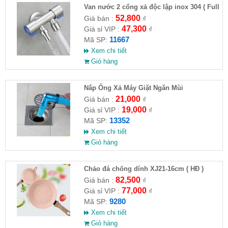
Van nước 2 cổng xả độc lập inox 304 ( Full
VAT )
52,800
Giá bán :
₫
47,300
Giá sỉ VIP :
₫
11667
Mã SP:
Xem chi tiết
Giỏ hàng
Nắp Ống Xả Máy Giặt Ngăn Mùi
21,000
Giá bán :
₫
19,000
Giá sỉ VIP :
₫
13352
Mã SP:
Xem chi tiết
Giỏ hàng
Chảo đá chống dính XJ21-16cm ( HĐ )
82,500
Giá bán :
₫
77,000
Giá sỉ VIP :
₫
9280
Mã SP:
Xem chi tiết
Giỏ hàng