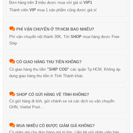
Đơn hàng trên
3
triệu được mua với giá sỉ
VIP1
Thành viên
VIP
mua 1 sản phẩm cũng được giá sỉ
PHÍ VẬN CHUYỂN Ở TP.HCM BAO NHIÊU?
Phí vận chuyển nội thành 30K, Tới
SHOP
mua hàng được Free
Ship
CÓ GIAO HÀNG THU TIỀN KHÔNG?
Có giao hàng thu tiền
"SHIP COD"
các quận Tp.HCM, Không áp
dụng giao hàng thu tiền ở Tỉnh Thành khác
SHOP CÓ GỬI HÀNG VỀ TỈNH KHÔNG?
Có gửi hàng đi tỉnh, gửi chành xe và các dịch vụ vận chuyển
GHN, Viettel Post…
MUA NHIỀU CÓ ĐƯỢC GIẢM GIÁ KHÔNG?
Có giảm giá cho đơn hàng giá trị lớn, Liên hệ với nhân viên bán