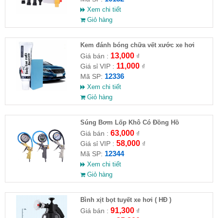
Xem chi tiết
Giỏ hàng
Kem đánh bóng chữa vết xước xe hơi
13,000
Giá bán :
₫
11,000
Giá sỉ VIP :
₫
12336
Mã SP:
Xem chi tiết
Giỏ hàng
Súng Bơm Lốp Khô Có Đồng Hồ
63,000
Giá bán :
₫
58,000
Giá sỉ VIP :
₫
12344
Mã SP:
Xem chi tiết
Giỏ hàng
Bình xịt bọt tuyết xe hơi ( HĐ )
91,300
Giá bán :
₫