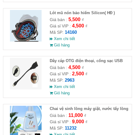
Lót mũ nón bảo hiểm Silicon( HĐ )
5,500
Giá bán :
₫
4,500
Giá sỉ VIP :
₫
14160
Mã SP:
Xem chi tiết
Giỏ hàng
Dây cáp OTG điện thoại, cổng sạc USB
4,500
Giá bán :
₫
2,500
Giá sỉ VIP :
₫
2963
Mã SP:
Xem chi tiết
Giỏ hàng
Chai vệ sinh lồng máy giặt, nước tẩy lồng
máy giặt CLEANING FLUID
11,000
Giá bán :
₫
9,000
Giá sỉ VIP :
₫
11232
Mã SP:
Xem chi tiết