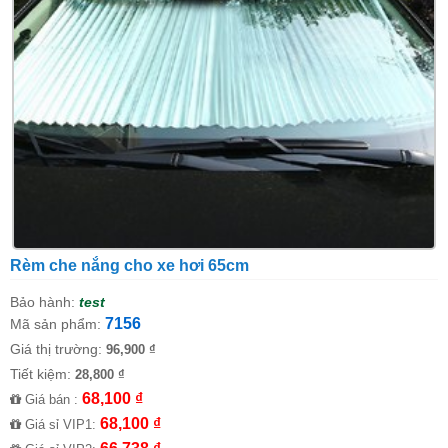
Rèm che nắng cho xe hơi 65cm
Bảo hành:
test
7156
Mã sản phẩm:
Giá thị trường:
96,900 ₫
Tiết kiệm:
28,800 ₫
68,100 ₫
Giá bán :
68,100 ₫
Giá sỉ VIP1: