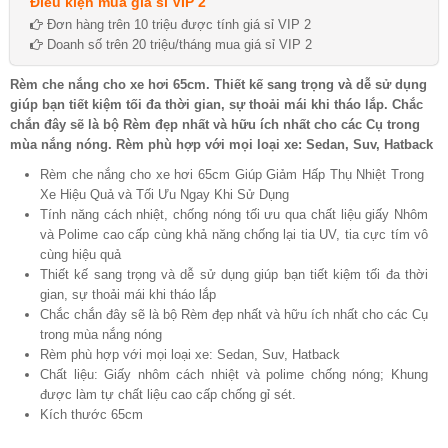
Điều kiện mua giá sỉ VIP 2
Đơn hàng trên 10 triệu được tính giá sỉ VIP 2
Doanh số trên 20 triệu/tháng mua giá sỉ VIP 2
Rèm che nắng cho xe hơi 65cm. Thiết kế sang trọng và dễ sử dụng
giúp bạn tiết kiệm tối đa thời gian, sự thoải mái khi tháo lắp. Chắc
chắn đây sẽ là bộ Rèm đẹp nhất và hữu ích nhất cho các Cụ trong
mùa nắng nóng. Rèm phù hợp với mọi loại xe: Sedan, Suv, Hatback
Rèm che nắng cho xe hơi 65cm Giúp Giảm Hấp Thụ Nhiệt Trong
Xe Hiệu Quả và Tối Ưu Ngay Khi Sử Dụng
Tính năng cách nhiệt, chống nóng tối ưu qua chất liệu giấy Nhôm
và Polime cao cấp cùng khả năng chống lại tia UV, tia cực tím vô
cùng hiệu quả
Thiết kế sang trọng và dễ sử dụng giúp bạn tiết kiệm tối đa thời
gian, sự thoải mái khi tháo lắp
Chắc chắn đây sẽ là bộ Rèm đẹp nhất và hữu ích nhất cho các Cụ
trong mùa nắng nóng
Rèm phù hợp với mọi loại xe: Sedan, Suv, Hatback
Chất liệu: Giấy nhôm cách nhiệt và polime chống nóng; Khung
được làm tự chất liệu cao cấp chống gỉ sét.
Kích thước 65cm