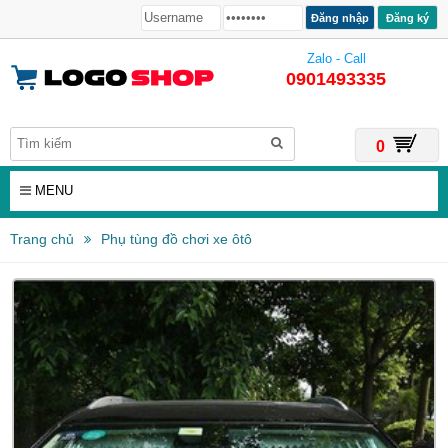
Đăng ký
Zalo - Call
0901493335
0
MENU
Trang chủ
Phụ tùng đồ chơi xe ôtô