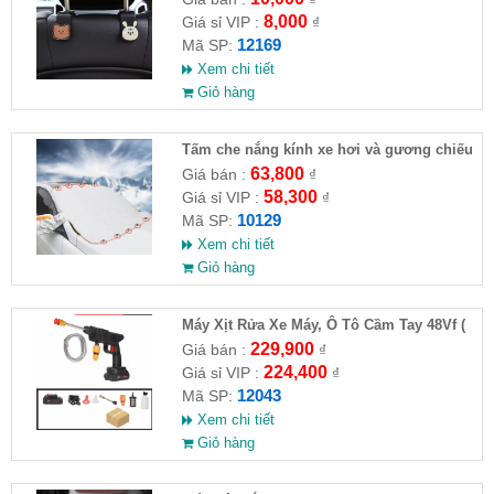
8,000
Giá sỉ VIP :
₫
12169
Mã SP:
Xem chi tiết
Giỏ hàng
Tấm che nắng kính xe hơi và gương chiếu
hậu (Full VAT )
63,800
Giá bán :
₫
58,300
Giá sỉ VIP :
₫
10129
Mã SP:
Xem chi tiết
Giỏ hàng
Máy Xịt Rửa Xe Máy, Ô Tô Cầm Tay 48Vf (
HĐ )
229,900
Giá bán :
₫
224,400
Giá sỉ VIP :
₫
12043
Mã SP:
Xem chi tiết
Giỏ hàng