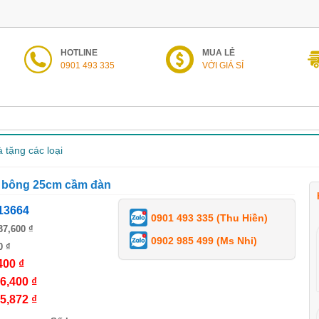
HOTLINE
MUA LẺ
0901 493 335
VỚI GIÁ SỈ
 tặng các loại
 bông 25cm cầm đàn
13664
0901 493 335 (Thu Hiền)
37,600 ₫
0902 985 499 (Ms Nhi)
0 ₫
400 ₫
6,400 ₫
5,872 ₫