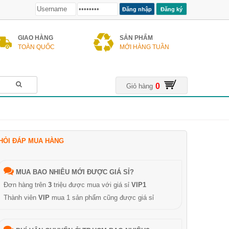
Đăng ký
GIAO HÀNG
SẢN PHẨM
TOÀN QUỐC
MỚI HÀNG TUẦN
0
Giỏ hàng
HỎI ĐÁP MUA HÀNG
MUA BAO NHIÊU MỚI ĐƯỢC GIÁ SỈ?
Đơn hàng trên
3
triệu được mua với giá sỉ
VIP1
Thành viên
VIP
mua 1 sản phẩm cũng được giá sỉ