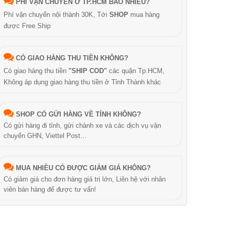
PHÍ VẬN CHUYỂN Ở TP.HCM BAO NHIÊU?
Phí vận chuyển nội thành 30K, Tới
SHOP
mua hàng
được Free Ship
CÓ GIAO HÀNG THU TIỀN KHÔNG?
Có giao hàng thu tiền
"SHIP COD"
các quận Tp.HCM,
Không áp dụng giao hàng thu tiền ở Tỉnh Thành khác
SHOP CÓ GỬI HÀNG VỀ TỈNH KHÔNG?
Có gửi hàng đi tỉnh, gửi chành xe và các dịch vụ vận
chuyển GHN, Viettel Post…
MUA NHIỀU CÓ ĐƯỢC GIẢM GIÁ KHÔNG?
Có giảm giá cho đơn hàng giá trị lớn, Liên hệ với nhân
viên bán hàng để được tư vấn!