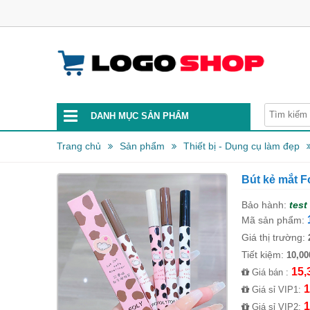
DANH MỤC SẢN PHẨM
Trang chủ
Sản phẩm
Thiết bị - Dụng cụ làm đẹp
Bút kẻ mắt F
Bảo hành:
test
Mã sản phẩm:
Giá thị trường:
Tiết kiệm:
10,00
15,
Giá bán :
1
Giá sỉ VIP1:
1
Giá sỉ VIP2: