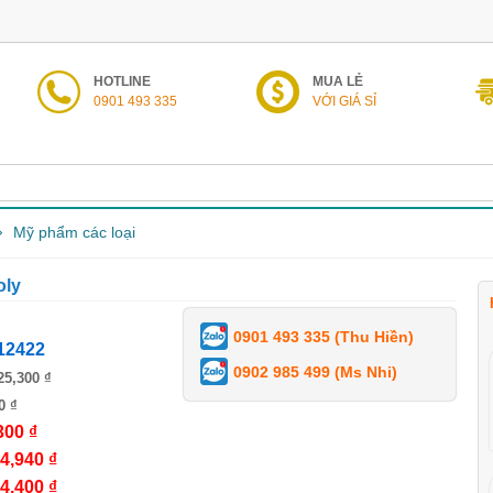
HOTLINE
MUA LẺ
0901 493 335
VỚI GIÁ SỈ
Mỹ phẩm các loại
oly
0901 493 335 (Thu Hiền)
12422
0902 985 499 (Ms Nhi)
25,300 ₫
0 ₫
300 ₫
4,940 ₫
4,400 ₫