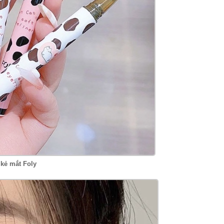
 kẻ mắt Foly