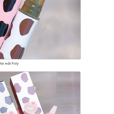
 kẻ mắt Foly