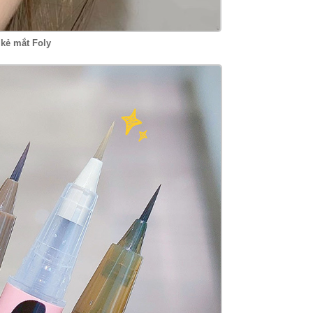
 kẻ mắt Foly