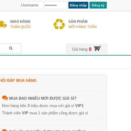
Đăng ký
GIAO HÀNG
SẢN PHẨM
TOÀN QUỐC
MỚI HÀNG TUẦN
0
Giỏ hàng
HỎI ĐÁP MUA HÀNG
MUA BAO NHIÊU MỚI ĐƯỢC GIÁ SỈ?
Đơn hàng trên
3
triệu được mua với giá sỉ
VIP1
Thành viên
VIP
mua 1 sản phẩm cũng được giá sỉ