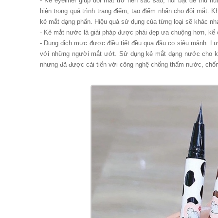
- Kẻ eyeliner giúp đôi mắt trở nên sắc sảo, nổi bật để thu 
hiện trong quá trình trang điểm, tạo điểm nhấn cho đôi mắt. 
kẻ mắt dạng phấn. Hiệu quả sử dụng của từng loại sẽ khác nh
- Kẻ mắt nước là giải pháp được phái đẹp ưa chuộng hơn, kể 
- Dung dịch mực được điều tiết đều qua đầu cọ siêu mảnh. Lư
với những người mắt ướt. Sử dụng kẻ mắt dạng nước cho k
nhưng đã được cải tiến với công nghệ chống thấm nước, chố