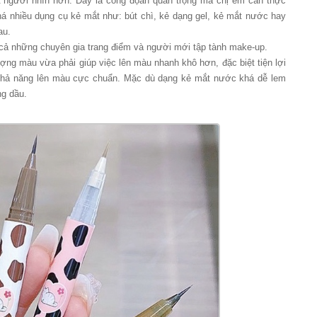
hút người nhìn hơn. Đây là công đọan quan trọng mà chị em cần thực
Khá nhiều dụng cụ kẻ mắt như: bút chì, kẻ dạng gel, kẻ mắt nước hay
au.
cả những chuyên gia trang điểm và người mới tập tành make-up.
ợng màu vừa phải giúp việc lên màu nhanh khô hơn, đặc biệt tiện lợi
hả năng lên màu cực chuẩn. Mặc dù dạng kẻ mắt nước khá dễ lem
ng dầu.