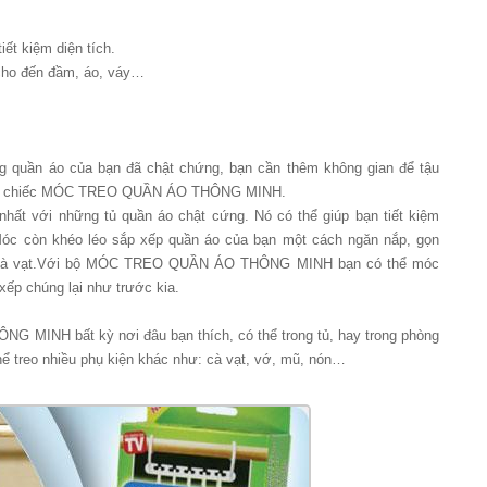
ết kiệm diện tích.
 cho đến đầm, áo, váy…
g quần áo của bạn đã chật chứng, bạn cần thêm không gian để tậu
những chiếc MÓC TREO QUẦN ÁO THÔNG MINH.
 với những tủ quần áo chật cứng. Nó có thể giúp bạn tiết kiệm
. Móc còn khéo léo sắp xếp quần áo của bạn một cách ngăn nắp, gọn
hay cà vạt.Với bộ MÓC TREO QUẦN ÁO THÔNG MINH bạn có thể móc
 xếp chúng lại như trước kia.
 MINH bất kỳ nơi đâu bạn thích, có thể trong tủ, hay trong phòng
hể treo nhiều phụ kiện khác như: cà vạt, vớ, mũ, nón…