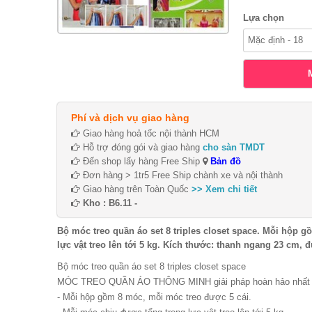
Lựa chọn
Phí và dịch vụ giao hàng
Giao hàng hoả tốc nội thành HCM
Hỗ trợ đóng gói và giao hàng
cho sàn TMDT
Đến shop lấy hàng Free Ship
Bản đồ
Đơn hàng > 1tr5 Free Ship chành xe và nội thành
Giao hàng trên Toàn Quốc
>> Xem chi tiết
Kho : B6.11 -
Bộ móc treo quần áo set 8 triples closet space. Mỗi hộp 
lực vật treo lên tới 5 kg. Kích thước: thanh ngang 23 cm,
Bộ móc treo quần áo set 8 triples closet space
MÓC TREO QUẦN ÁO THÔNG MINH giải pháp hoàn hảo nhất vớ
- Mỗi hộp gồm 8 móc, mỗi móc treo được 5 cái.