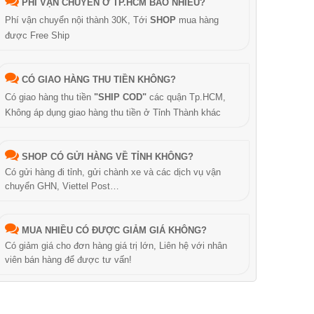
PHÍ VẬN CHUYỂN Ở TP.HCM BAO NHIÊU?
Phí vận chuyển nội thành 30K, Tới
SHOP
mua hàng
được Free Ship
CÓ GIAO HÀNG THU TIỀN KHÔNG?
Có giao hàng thu tiền
"SHIP COD"
các quận Tp.HCM,
Không áp dụng giao hàng thu tiền ở Tỉnh Thành khác
SHOP CÓ GỬI HÀNG VỀ TỈNH KHÔNG?
Có gửi hàng đi tỉnh, gửi chành xe và các dịch vụ vận
chuyển GHN, Viettel Post…
MUA NHIỀU CÓ ĐƯỢC GIẢM GIÁ KHÔNG?
Có giảm giá cho đơn hàng giá trị lớn, Liên hệ với nhân
viên bán hàng để được tư vấn!