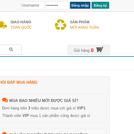
Đăng ký
GIAO HÀNG
SẢN PHẨM
TOÀN QUỐC
MỚI HÀNG TUẦN
0
Giỏ hàng
HỎI ĐÁP MUA HÀNG
MUA BAO NHIÊU MỚI ĐƯỢC GIÁ SỈ?
Đơn hàng trên
3
triệu được mua với giá sỉ
VIP1
Thành viên
VIP
mua 1 sản phẩm cũng được giá sỉ