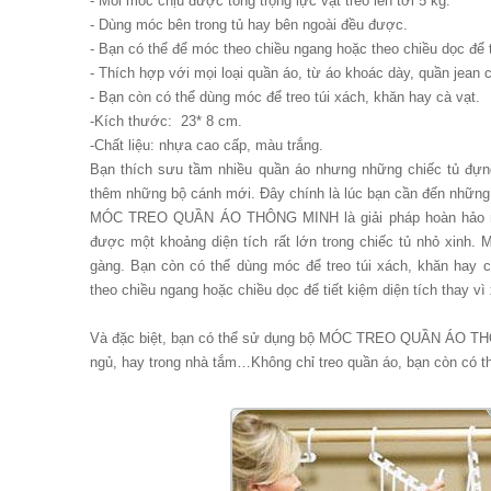
- Mỗi móc chịu được tổng trọng lực vật treo lên tới 5 kg.
- Dùng móc bên trong tủ hay bên ngoài đều được.
- Bạn có thể để móc theo chiều ngang hoặc theo chiều dọc để ti
- Thích hợp với mọi loại quần áo, từ áo khoác dày, quần jean
- Bạn còn có thể dùng móc để treo túi xách, khăn hay cà vạt.
-Kích thước: 23* 8 cm.
-Chất liệu: nhựa cao cấp, màu trắng.
Bạn thích sưu tầm nhiều quần áo nhưng những chiếc tủ đựn
thêm những bộ cánh mới. Đây chính là lúc bạn cần đến 
MÓC TREO QUẦN ÁO THÔNG MINH là giải pháp hoàn hảo nhất
được một khoảng diện tích rất lớn trong chiếc tủ nhỏ xinh
gàng. Bạn còn có thể dùng móc để treo túi xách, khăn 
theo chiều ngang hoặc chiều dọc để tiết kiệm diện tích thay vì
Và đặc biệt, bạn có thể sử dụng bộ MÓC TREO QUẦN ÁO THÔNG
ngủ, hay trong nhà tắm…Không chỉ treo quần áo, bạn còn có t