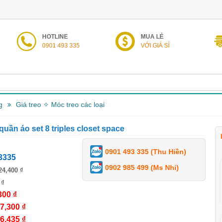
HOTLINE
MUA LẺ
0901 493 335
VỚI GIÁ SỈ
g
Giá treo ✧ Móc treo các loại
uần áo set 8 triples closet space
0901 493 335 (Thu Hiền)
3335
0902 985 499 (Ms Nhi)
24,400 ₫
 ₫
300 ₫
7,300 ₫
6,435 ₫