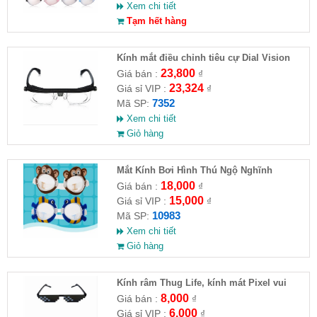
Xem chi tiết
Tạm hết hàng
Kính mắt điều chỉnh tiêu cự Dial Vision
23,800
Giá bán :
₫
23,324
Giá sỉ VIP :
₫
7352
Mã SP:
Xem chi tiết
Giỏ hàng
Mắt Kính Bơi Hình Thú Ngộ Nghĩnh
18,000
Giá bán :
₫
15,000
Giá sỉ VIP :
₫
10983
Mã SP:
Xem chi tiết
Giỏ hàng
Kính râm Thug Life, kính mát Pixel vui
nhộn
8,000
Giá bán :
₫
6,000
Giá sỉ VIP :
₫