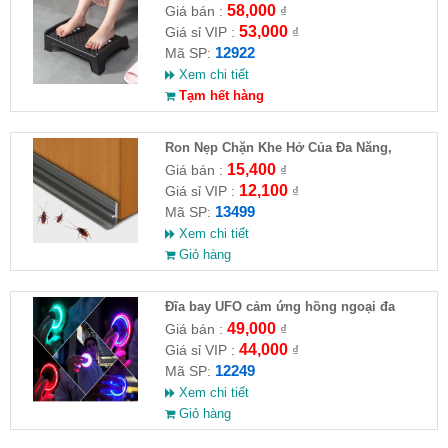
58,000
Giá bán :
₫
53,000
Giá sỉ VIP :
₫
12922
Mã SP:
Xem chi tiết
Tạm hết hàng
Ron Nẹp Chặn Khe Hở Của Đa Năng,
Chống Côn Trùng( HĐ )
15,400
Giá bán :
₫
12,100
Giá sỉ VIP :
₫
13499
Mã SP:
Xem chi tiết
Giỏ hàng
Đĩa bay UFO cảm ứng hồng ngoại đa
chiều tự động bay về
49,000
Giá bán :
₫
44,000
Giá sỉ VIP :
₫
12249
Mã SP:
Xem chi tiết
Giỏ hàng