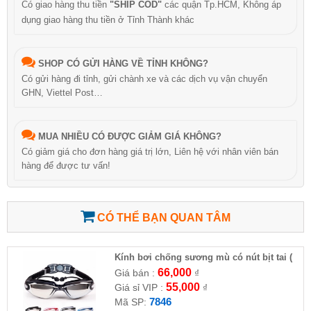
Có giao hàng thu tiền
"SHIP COD"
các quận Tp.HCM, Không áp
dụng giao hàng thu tiền ở Tỉnh Thành khác
SHOP CÓ GỬI HÀNG VỀ TỈNH KHÔNG?
Có gửi hàng đi tỉnh, gửi chành xe và các dịch vụ vận chuyển
GHN, Viettel Post…
MUA NHIỀU CÓ ĐƯỢC GIẢM GIÁ KHÔNG?
Có giảm giá cho đơn hàng giá trị lớn, Liên hệ với nhân viên bán
hàng để được tư vấn!
CÓ THỂ BẠN QUAN TÂM
Kính bơi chống sương mù có nút bịt tai (
HĐ )
66,000
Giá bán :
₫
55,000
Giá sỉ VIP :
₫
7846
Mã SP: