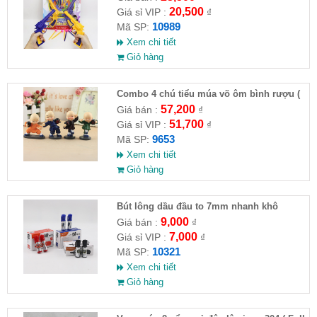
20,500
Giá sỉ VIP :
₫
10989
Mã SP:
Xem chi tiết
Giỏ hàng
Combo 4 chú tiểu múa võ ôm bình rượu (
HĐ )
57,200
Giá bán :
₫
51,700
Giá sỉ VIP :
₫
9653
Mã SP:
Xem chi tiết
Giỏ hàng
Bút lông dầu đầu to 7mm nhanh khô
9,000
Giá bán :
₫
7,000
Giá sỉ VIP :
₫
10321
Mã SP:
Xem chi tiết
Giỏ hàng