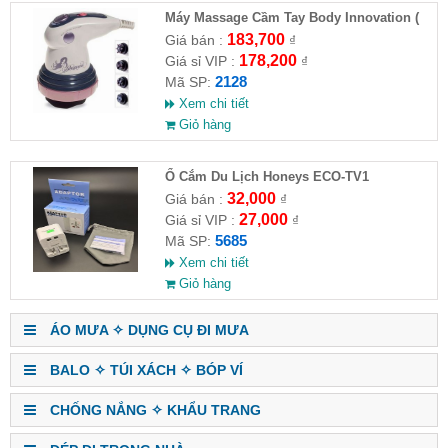
Máy Massage Cầm Tay Body Innovation (
HĐ )
183,700
Giá bán :
₫
178,200
Giá sỉ VIP :
₫
2128
Mã SP:
Xem chi tiết
Giỏ hàng
Ổ Cắm Du Lịch Honeys ECO-TV1
32,000
Giá bán :
₫
27,000
Giá sỉ VIP :
₫
5685
Mã SP:
Xem chi tiết
Giỏ hàng
ÁO MƯA ✧ DỤNG CỤ ĐI MƯA
BALO ✧ TÚI XÁCH ✧ BÓP VÍ
CHỐNG NẮNG ✧ KHẨU TRANG