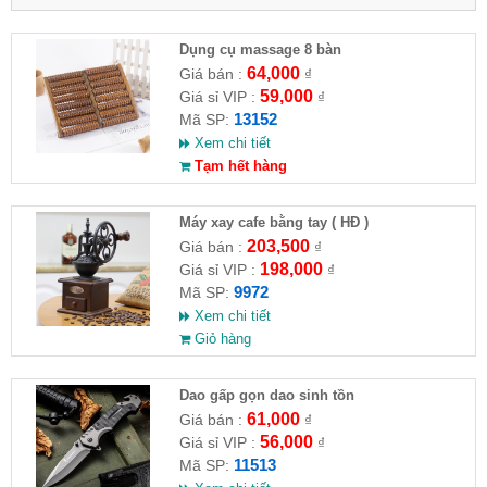
Dụng cụ massage 8 bàn
64,000
Giá bán :
₫
59,000
Giá sỉ VIP :
₫
13152
Mã SP:
Xem chi tiết
Tạm hết hàng
Máy xay cafe bằng tay ( HĐ )
203,500
Giá bán :
₫
198,000
Giá sỉ VIP :
₫
9972
Mã SP:
Xem chi tiết
Giỏ hàng
Dao gấp gọn dao sinh tồn
61,000
Giá bán :
₫
56,000
Giá sỉ VIP :
₫
11513
Mã SP: