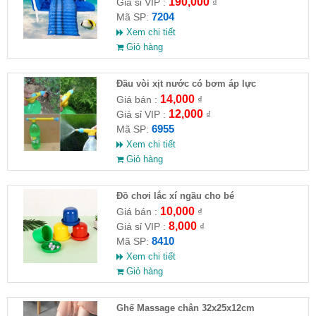
190,000
Giá sỉ VIP :
₫
7204
Mã SP:
Xem chi tiết
Giỏ hàng
Đầu vòi xịt nước có bơm áp lực
14,000
Giá bán :
₫
12,000
Giá sỉ VIP :
₫
6955
Mã SP:
Xem chi tiết
Giỏ hàng
Đồ chơi lắc xí ngầu cho bé
10,000
Giá bán :
₫
8,000
Giá sỉ VIP :
₫
8410
Mã SP:
Xem chi tiết
Giỏ hàng
Ghế Massage chân 32x25x12cm