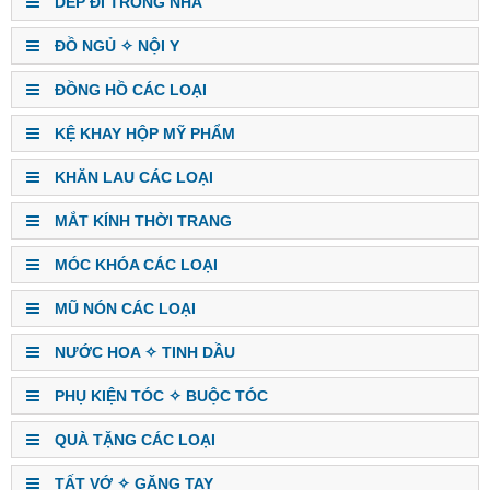
DÉP ĐI TRONG NHÀ
ĐỒ NGỦ ✧ NỘI Y
ĐỒNG HỒ CÁC LOẠI
KỆ KHAY HỘP MỸ PHẨM
KHĂN LAU CÁC LOẠI
MẮT KÍNH THỜI TRANG
MÓC KHÓA CÁC LOẠI
MŨ NÓN CÁC LOẠI
NƯỚC HOA ✧ TINH DẦU
PHỤ KIỆN TÓC ✧ BUỘC TÓC
QUÀ TẶNG CÁC LOẠI
TẤT VỚ ✧ GĂNG TAY