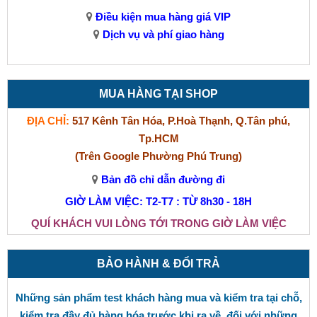
Điều kiện mua hàng giá VIP
Dịch vụ và phí giao hàng
MUA HÀNG TẠI SHOP
ĐỊA CHỈ:
517 Kênh Tân Hóa, P.Hoà Thạnh, Q.Tân phú,
Tp.HCM
(Trên Google Phường Phú Trung)
Bản đồ chỉ dẫn đường đi
GIỜ LÀM VIỆC: T2-T7 : TỪ 8h30 - 18H
QUÍ KHÁCH VUI LÒNG TỚI TRONG GIỜ LÀM VIỆC
BẢO HÀNH & ĐỔI TRẢ
Những sản phẩm test khách hàng mua và kiểm tra tại chỗ,
kiểm tra đầy đủ hàng hóa trước khi ra về, đối với những