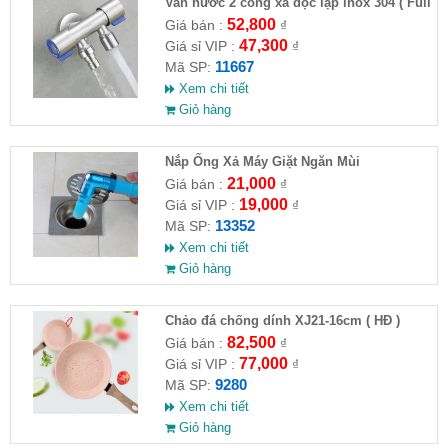
Van nước 2 cổng xả độc lập inox 304 ( Full
VAT )
52,800
Giá bán :
₫
47,300
Giá sỉ VIP :
₫
11667
Mã SP:
Xem chi tiết
Giỏ hàng
Nắp Ống Xả Máy Giặt Ngăn Mùi
21,000
Giá bán :
₫
19,000
Giá sỉ VIP :
₫
13352
Mã SP:
Xem chi tiết
Giỏ hàng
Chảo đá chống dính XJ21-16cm ( HĐ )
82,500
Giá bán :
₫
77,000
Giá sỉ VIP :
₫
9280
Mã SP:
Xem chi tiết
Giỏ hàng