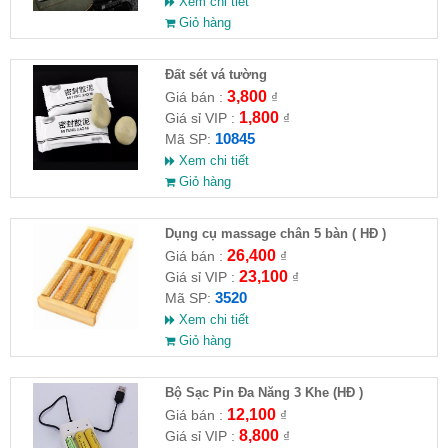
Xem chi tiết
Giỏ hàng
Đất sét vá tường
3,800
Giá bán :
₫
1,800
Giá sỉ VIP :
₫
10845
Mã SP:
Xem chi tiết
Giỏ hàng
Dụng cụ massage chân 5 bàn ( HĐ )
26,400
Giá bán :
₫
23,100
Giá sỉ VIP :
₫
3520
Mã SP:
Xem chi tiết
Giỏ hàng
Bộ Sạc Pin Đa Năng 3 Khe (HĐ )
12,100
Giá bán :
₫
8,800
Giá sỉ VIP :
₫