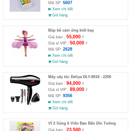
5607
Mã SP:
Xem chi tiết
Giỏ hàng
​Búp bê cảm ứng biết bay
55,000
Giá bán :
₫
50,000
Giá sỉ VIP :
₫
2628
Mã SP:
Xem chi tiết
Giỏ hàng
Máy sấy tóc Deliya DLY-8018 - 2200
94,000
Giá bán :
₫
89,000
Giá sỉ VIP :
₫
9356
Mã SP:
Xem chi tiết
Giỏ hàng
VỈ 2 Súng 6 Viên Đạn Bắn Dín Tường
23,500
Giá bán :
₫