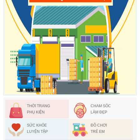
THỜI TRANG
CHAM SÓC
PHỤ KIỆN
LÀM ĐẸP
SỨC KHỎE
ĐỒ CHƠI
LUYỆN TẬP
TRẺ EM