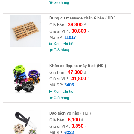
Giỏ hàng
Dụng cụ massage chân 6 bàn ( HĐ )
36,300
Giá bán :
₫
30,800
Giá sỉ VIP :
₫
11817
Mã SP:
Xem chi tiết
Giỏ hàng
Khóa xe đạp,xe máy 5 số (HĐ )
47,300
Giá bán :
₫
41,800
Giá sỉ VIP :
₫
3406
Mã SP:
Xem chi tiết
Giỏ hàng
Dao tách vỏ hào ( HĐ )
6,100
Giá bán :
₫
3,850
Giá sỉ VIP :
₫
6322
Mã SP: