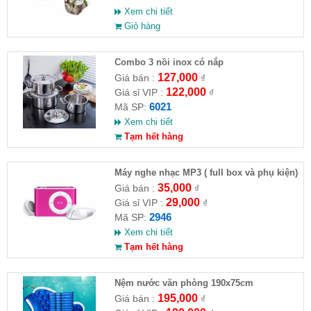
Xem chi tiết
Giỏ hàng
Combo 3 nồi inox có nắp
127,000
Giá bán :
₫
122,000
Giá sỉ VIP :
₫
6021
Mã SP:
Xem chi tiết
Tạm hết hàng
Máy nghe nhạc MP3 ( full box và phụ kiện)
35,000
Giá bán :
₫
29,000
Giá sỉ VIP :
₫
2946
Mã SP:
Xem chi tiết
Tạm hết hàng
Nệm nước văn phòng 190x75cm
195,000
Giá bán :
₫