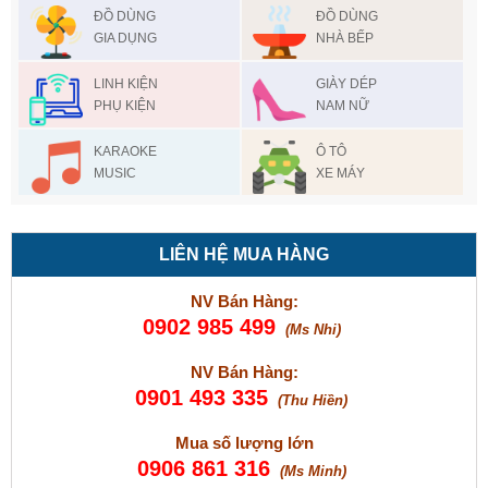
ĐỒ DÙNG
ĐỒ DÙNG
GIA DỤNG
NHÀ BẾP
LINH KIỆN
GIÀY DÉP
PHỤ KIỆN
NAM NỮ
KARAOKE
Ô TÔ
MUSIC
XE MÁY
LIÊN HỆ MUA HÀNG
NV Bán Hàng:
0902 985 499
(Ms Nhi)
NV Bán Hàng:
0901 493 335
(Thu Hiền)
Mua số lượng lớn
0906 861 316
(Ms Minh)