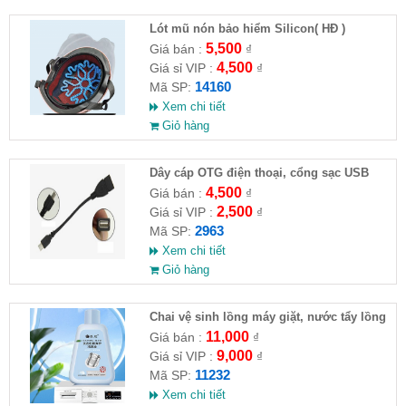
Lót mũ nón bảo hiểm Silicon( HĐ )
5,500
Giá bán :
₫
4,500
Giá sỉ VIP :
₫
14160
Mã SP:
Xem chi tiết
Giỏ hàng
Dây cáp OTG điện thoại, cổng sạc USB
4,500
Giá bán :
₫
2,500
Giá sỉ VIP :
₫
2963
Mã SP:
Xem chi tiết
Giỏ hàng
Chai vệ sinh lồng máy giặt, nước tẩy lồng
máy giặt CLEANING FLUID
11,000
Giá bán :
₫
9,000
Giá sỉ VIP :
₫
11232
Mã SP:
Xem chi tiết