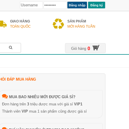
Đăng ký
GIAO HÀNG
SẢN PHẨM
TOÀN QUỐC
MỚI HÀNG TUẦN
0
Giỏ hàng
HỎI ĐÁP MUA HÀNG
MUA BAO NHIÊU MỚI ĐƯỢC GIÁ SỈ?
Đơn hàng trên
3
triệu được mua với giá sỉ
VIP1
Thành viên
VIP
mua 1 sản phẩm cũng được giá sỉ