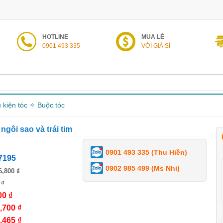
HOTLINE
MUA LẺ
0901 493 335
VỚI GIÁ SỈ
 kiện tóc ✧ Buộc tóc
ngôi sao và trái tim
0901 493 335 (Thu Hiền)
7195
0902 985 499 (Ms Nhi)
6,800 ₫
 ₫
00 ₫
,700 ₫
,465 ₫