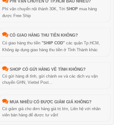
PHÍ VẬN CHUYỂN Ở TP.HCM BAO NHIÊU?
Phí vận chuyển nội thành 30K, Tới
SHOP
mua hàng
được Free Ship
CÓ GIAO HÀNG THU TIỀN KHÔNG?
Có giao hàng thu tiền
"SHIP COD"
các quận Tp.HCM,
Không áp dụng giao hàng thu tiền ở Tỉnh Thành khác
SHOP CÓ GỬI HÀNG VỀ TỈNH KHÔNG?
Có gửi hàng đi tỉnh, gửi chành xe và các dịch vụ vận
chuyển GHN, Viettel Post…
MUA NHIỀU CÓ ĐƯỢC GIẢM GIÁ KHÔNG?
Có giảm giá cho đơn hàng giá trị lớn, Liên hệ với nhân
viên bán hàng để được tư vấn!