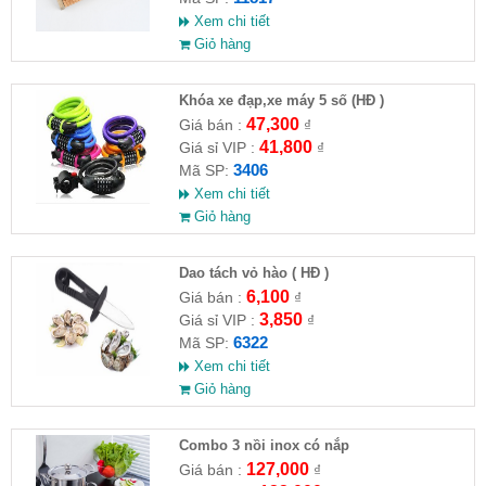
Xem chi tiết
Giỏ hàng
Khóa xe đạp,xe máy 5 số (HĐ )
47,300
Giá bán :
₫
41,800
Giá sỉ VIP :
₫
3406
Mã SP:
Xem chi tiết
Giỏ hàng
Dao tách vỏ hào ( HĐ )
6,100
Giá bán :
₫
3,850
Giá sỉ VIP :
₫
6322
Mã SP:
Xem chi tiết
Giỏ hàng
Combo 3 nồi inox có nắp
127,000
Giá bán :
₫