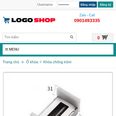
Đăng ký
Zalo - Call
0901493335
0
MENU
Trang chủ
Ổ khóa ✧ Khóa chống trộm