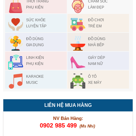
THỜI TRANG
CHAM SÓC
PHỤ KIỆN
LÀM ĐẸP
SỨC KHỎE
ĐỒ CHƠI
LUYỆN TẬP
TRẺ EM
ĐỒ DÙNG
ĐỒ DÙNG
GIA DỤNG
NHÀ BẾP
LINH KIỆN
GIÀY DÉP
PHỤ KIỆN
NAM NỮ
KARAOKE
Ô TÔ
MUSIC
XE MÁY
LIÊN HỆ MUA HÀNG
NV Bán Hàng:
0902 985 499
(Ms Nhi)