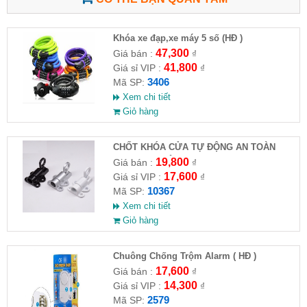
Khóa xe đạp,xe máy 5 số (HĐ )
47,300
Giá bán :
₫
41,800
Giá sỉ VIP :
₫
3406
Mã SP:
Xem chi tiết
Giỏ hàng
CHỐT KHÓA CỬA TỰ ĐỘNG AN TOÀN
HỢP KIM NHÔM( Full VAT )
19,800
Giá bán :
₫
17,600
Giá sỉ VIP :
₫
10367
Mã SP:
Xem chi tiết
Giỏ hàng
Chuông Chống Trộm Alarm ( HĐ )
17,600
Giá bán :
₫
14,300
Giá sỉ VIP :
₫
2579
Mã SP: