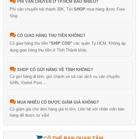
PHÍ VẬN CHUYỂN Ở TP.HCM BAO NHIÊU?
Phí vận chuyển nội thành 30K, Tới
SHOP
mua hàng được Free
Ship
CÓ GIAO HÀNG THU TIỀN KHÔNG?
Có giao hàng thu tiền
"SHIP COD"
các quận Tp.HCM, Không áp
dụng giao hàng thu tiền ở Tỉnh Thành khác
SHOP CÓ GỬI HÀNG VỀ TỈNH KHÔNG?
Có gửi hàng đi tỉnh, gửi chành xe và các dịch vụ vận chuyển
GHN, Viettel Post…
MUA NHIỀU CÓ ĐƯỢC GIẢM GIÁ KHÔNG?
Có giảm giá cho đơn hàng giá trị lớn, Liên hệ với nhân viên bán
hàng để được tư vấn!
CÓ THỂ BẠN QUAN TÂM