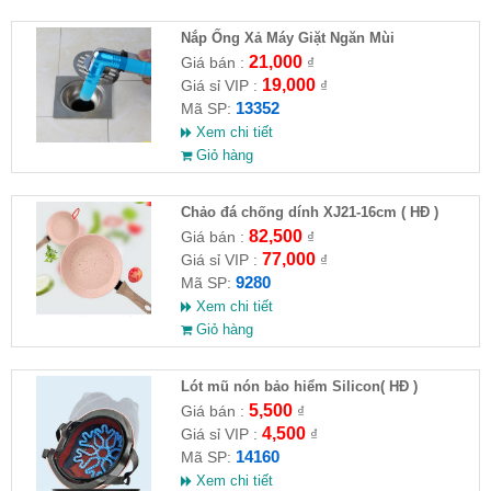
Nắp Ống Xả Máy Giặt Ngăn Mùi
21,000
Giá bán :
₫
19,000
Giá sỉ VIP :
₫
13352
Mã SP:
Xem chi tiết
Giỏ hàng
Chảo đá chống dính XJ21-16cm ( HĐ )
82,500
Giá bán :
₫
77,000
Giá sỉ VIP :
₫
9280
Mã SP:
Xem chi tiết
Giỏ hàng
Lót mũ nón bảo hiểm Silicon( HĐ )
5,500
Giá bán :
₫
4,500
Giá sỉ VIP :
₫
14160
Mã SP:
Xem chi tiết