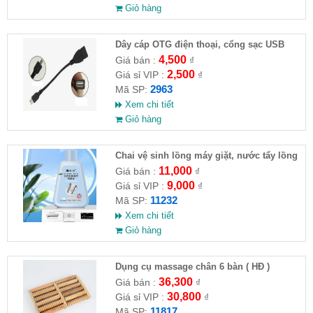
Giỏ hàng
Dây cáp OTG điện thoại, cổng sạc USB
4,500
Giá bán :
₫
2,500
Giá sỉ VIP :
₫
2963
Mã SP:
Xem chi tiết
Giỏ hàng
Chai vệ sinh lồng máy giặt, nước tẩy lồng
máy giặt CLEANING FLUID
11,000
Giá bán :
₫
9,000
Giá sỉ VIP :
₫
11232
Mã SP:
Xem chi tiết
Giỏ hàng
Dụng cụ massage chân 6 bàn ( HĐ )
36,300
Giá bán :
₫
30,800
Giá sỉ VIP :
₫
11817
Mã SP: