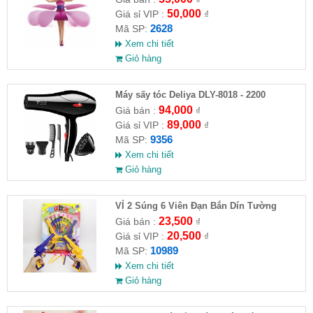
50,000
Giá sỉ VIP :
₫
2628
Mã SP:
Xem chi tiết
Giỏ hàng
Máy sấy tóc Deliya DLY-8018 - 2200
94,000
Giá bán :
₫
89,000
Giá sỉ VIP :
₫
9356
Mã SP:
Xem chi tiết
Giỏ hàng
VỈ 2 Súng 6 Viên Đạn Bắn Dín Tường
23,500
Giá bán :
₫
20,500
Giá sỉ VIP :
₫
10989
Mã SP:
Xem chi tiết
Giỏ hàng