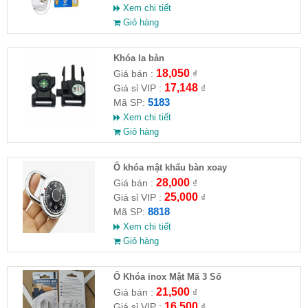
Xem chi tiết
Giỏ hàng
Khóa la bàn
18,050
Giá bán :
₫
17,148
Giá sỉ VIP :
₫
5183
Mã SP:
Xem chi tiết
Giỏ hàng
Ổ khóa mật khẩu bàn xoay
28,000
Giá bán :
₫
25,000
Giá sỉ VIP :
₫
8818
Mã SP:
Xem chi tiết
Giỏ hàng
Ổ Khóa inox Mật Mã 3 Số
21,500
Giá bán :
₫
16,500
Giá sỉ VIP :
₫