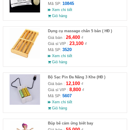
10845
Mã SP:
Xem chi tiết
Giỏ hàng
Dụng cụ massage chân 5 bàn ( HĐ )
26,400
Giá bán :
₫
23,100
Giá sỉ VIP :
₫
3520
Mã SP:
Xem chi tiết
Giỏ hàng
Bộ Sạc Pin Đa Năng 3 Khe (HĐ )
12,100
Giá bán :
₫
8,800
Giá sỉ VIP :
₫
5607
Mã SP:
Xem chi tiết
Giỏ hàng
​Búp bê cảm ứng biết bay
55,000
Giá bán :
₫