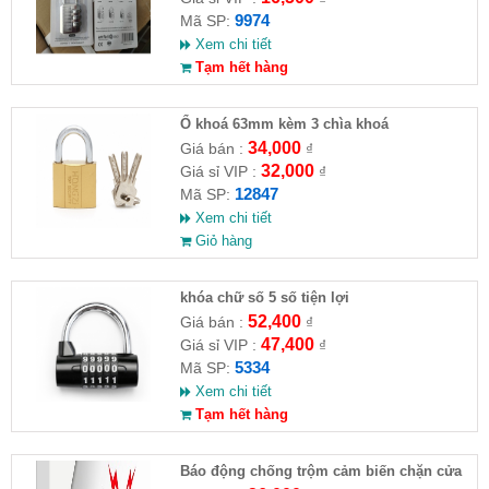
9974
Mã SP:
Xem chi tiết
Tạm hết hàng
Ổ khoá 63mm kèm 3 chìa khoá
34,000
Giá bán :
₫
32,000
Giá sỉ VIP :
₫
12847
Mã SP:
Xem chi tiết
Giỏ hàng
khóa chữ số 5 số tiện lợi
52,400
Giá bán :
₫
47,400
Giá sỉ VIP :
₫
5334
Mã SP:
Xem chi tiết
Tạm hết hàng
Báo động chống trộm cảm biến chặn cửa