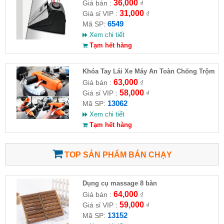
36,000
Giá bán :
₫
31,000
Giá sỉ VIP :
₫
6549
Mã SP:
Xem chi tiết
Tạm hết hàng
Khóa Tay Lái Xe Máy An Toàn Chống Trộm
63,000
Giá bán :
₫
58,000
Giá sỉ VIP :
₫
13062
Mã SP:
Xem chi tiết
Tạm hết hàng
TOP SẢN PHẨM BÁN CHẠY
Dụng cụ massage 8 bàn
64,000
Giá bán :
₫
59,000
Giá sỉ VIP :
₫
13152
Mã SP: