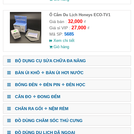
Ổ Cắm Du Lịch Honeys ECO-TV1
32,000
Giá bán :
₫
27,000
Giá sỉ VIP :
₫
5685
Mã SP:
Xem chi tiết
Giỏ hàng
BỘ DỤNG CỤ SỬA CHỮA ĐA NĂNG
BÀN ỦI KHÔ ✧ BÀN ỦI HƠI NƯỚC
BÓNG ĐÈN ✧ ĐÈN PIN ✧ ĐÈN HỌC
CÂN ĐO ✧ ĐONG ĐẾM
CHĂN RA GỐI ✧ NỆM RÈM
ĐỒ DÙNG CHĂM SÓC THÚ CƯNG
ĐỒ DÙNG DU LỊCH DÃ NGOẠI