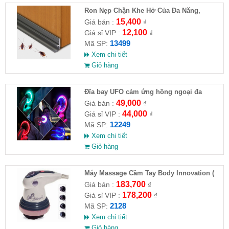
Ron Nẹp Chặn Khe Hở Của Đa Năng,
Chống Côn Trùng( HĐ )
15,400
Giá bán :
₫
12,100
Giá sỉ VIP :
₫
13499
Mã SP:
Xem chi tiết
Giỏ hàng
Đĩa bay UFO cảm ứng hồng ngoại đa
chiều tự động bay về
49,000
Giá bán :
₫
44,000
Giá sỉ VIP :
₫
12249
Mã SP:
Xem chi tiết
Giỏ hàng
Máy Massage Cầm Tay Body Innovation (
HĐ )
183,700
Giá bán :
₫
178,200
Giá sỉ VIP :
₫
2128
Mã SP:
Xem chi tiết
Giỏ hàng