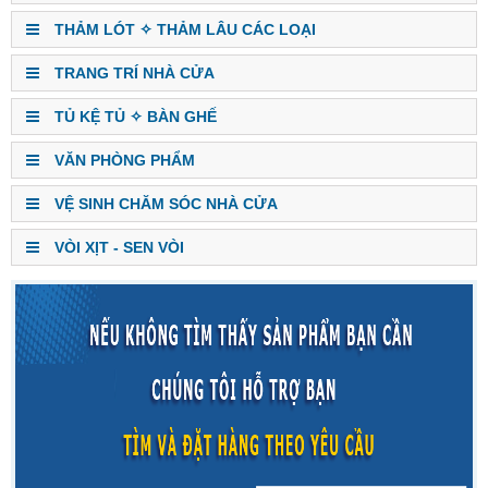
THẢM LÓT ✧ THẢM LÂU CÁC LOẠI
TRANG TRÍ NHÀ CỬA
TỦ KỆ TỦ ✧ BÀN GHẾ
VĂN PHÒNG PHẨM
VỆ SINH CHĂM SÓC NHÀ CỬA
VÒI XỊT - SEN VÒI