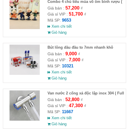
Combo 4 chú tiểu múa võ ôm bình rượu (
HĐ )
57,200
Giá bán :
₫
51,700
Giá sỉ VIP :
₫
9653
Mã SP:
Xem chi tiết
Giỏ hàng
Bút lông dầu đầu to 7mm nhanh khô
9,000
Giá bán :
₫
7,000
Giá sỉ VIP :
₫
10321
Mã SP:
Xem chi tiết
Giỏ hàng
Van nước 2 cổng xả độc lập inox 304 ( Full
VAT )
52,800
Giá bán :
₫
47,300
Giá sỉ VIP :
₫
11667
Mã SP:
Xem chi tiết
Giỏ hàng