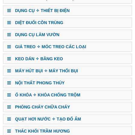
DỤNG CỤ ✧ THIẾT BỊ ĐIỆN
DIỆT ĐUỔI CÔN TRÙNG
DỤNG CỤ LÀM VƯỜN
GIÁ TREO ✧ MÓC TREO CÁC LOẠI
KEO DÁN ✧ BĂNG KEO
MÁY HÚT BỤI ✧ MÁY THỔI BỤI
NỘI THẤT PHONG THỦY
Ổ KHÓA ✧ KHÓA CHỐNG TRỘM
PHÒNG CHÁY CHỮA CHÁY
QUẠT HƠI NƯỚC ✧ TẠO ĐỔ ẨM
THÁC KHÓI TRẦM HƯƠNG