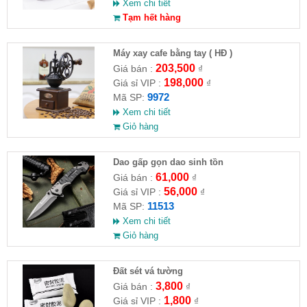
Xem chi tiết
Tạm hết hàng
Máy xay cafe bằng tay ( HĐ )
203,500
Giá bán :
₫
198,000
Giá sỉ VIP :
₫
9972
Mã SP:
Xem chi tiết
Giỏ hàng
Dao gấp gọn dao sinh tồn
61,000
Giá bán :
₫
56,000
Giá sỉ VIP :
₫
11513
Mã SP:
Xem chi tiết
Giỏ hàng
Đất sét vá tường
3,800
Giá bán :
₫
1,800
Giá sỉ VIP :
₫