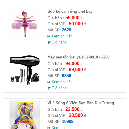
​Búp bê cảm ứng biết bay
55,000
Giá bán :
₫
50,000
Giá sỉ VIP :
₫
2628
Mã SP:
Xem chi tiết
Giỏ hàng
Máy sấy tóc Deliya DLY-8018 - 2200
94,000
Giá bán :
₫
89,000
Giá sỉ VIP :
₫
9356
Mã SP:
Xem chi tiết
Giỏ hàng
VỈ 2 Súng 6 Viên Đạn Bắn Dín Tường
23,500
Giá bán :
₫
20,500
Giá sỉ VIP :
₫
10989
Mã SP:
Xem chi tiết