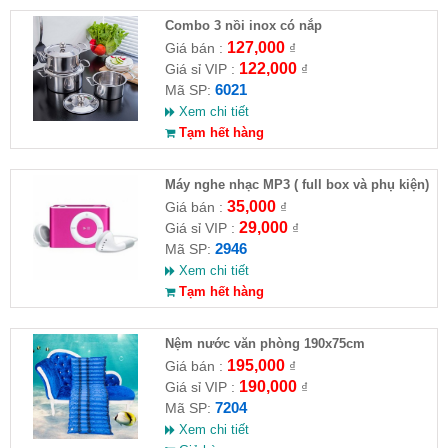
Combo 3 nồi inox có nắp
127,000
Giá bán :
₫
122,000
Giá sỉ VIP :
₫
6021
Mã SP:
Xem chi tiết
Tạm hết hàng
Máy nghe nhạc MP3 ( full box và phụ kiện)
35,000
Giá bán :
₫
29,000
Giá sỉ VIP :
₫
2946
Mã SP:
Xem chi tiết
Tạm hết hàng
Nệm nước văn phòng 190x75cm
195,000
Giá bán :
₫
190,000
Giá sỉ VIP :
₫
7204
Mã SP:
Xem chi tiết