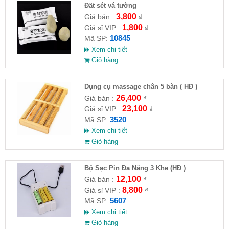
Đất sét vá tường
3,800
Giá bán :
₫
1,800
Giá sỉ VIP :
₫
10845
Mã SP:
Xem chi tiết
Giỏ hàng
Dụng cụ massage chân 5 bàn ( HĐ )
26,400
Giá bán :
₫
23,100
Giá sỉ VIP :
₫
3520
Mã SP:
Xem chi tiết
Giỏ hàng
Bộ Sạc Pin Đa Năng 3 Khe (HĐ )
12,100
Giá bán :
₫
8,800
Giá sỉ VIP :
₫
5607
Mã SP:
Xem chi tiết
Giỏ hàng