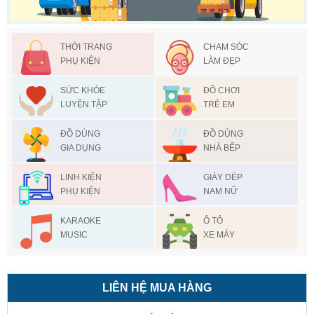
THỜI TRANG
CHAM SÓC
PHỤ KIỆN
LÀM ĐẸP
SỨC KHỎE
ĐỒ CHƠI
LUYỆN TẬP
TRẺ EM
ĐỒ DÙNG
ĐỒ DÙNG
GIA DỤNG
NHÀ BẾP
LINH KIỆN
GIÀY DÉP
PHỤ KIỆN
NAM NỮ
KARAOKE
Ô TÔ
MUSIC
XE MÁY
LIÊN HỆ MUA HÀNG