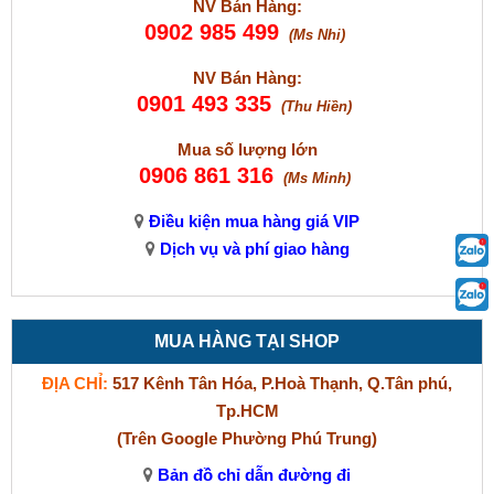
NV Bán Hàng:
0902 985 499
(Ms Nhi)
NV Bán Hàng:
0901 493 335
(Thu Hiền)
Mua số lượng lớn
0906 861 316
(Ms Minh)
Điều kiện mua hàng giá VIP
Dịch vụ và phí giao hàng
MUA HÀNG TẠI SHOP
ĐỊA CHỈ:
517 Kênh Tân Hóa, P.Hoà Thạnh, Q.Tân phú,
Tp.HCM
(Trên Google Phường Phú Trung)
Bản đồ chỉ dẫn đường đi