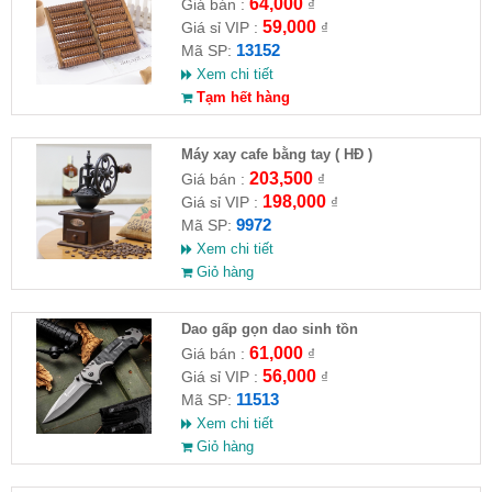
64,000
Giá bán :
₫
59,000
Giá sỉ VIP :
₫
13152
Mã SP:
Xem chi tiết
Tạm hết hàng
Máy xay cafe bằng tay ( HĐ )
203,500
Giá bán :
₫
198,000
Giá sỉ VIP :
₫
9972
Mã SP:
Xem chi tiết
Giỏ hàng
Dao gấp gọn dao sinh tồn
61,000
Giá bán :
₫
56,000
Giá sỉ VIP :
₫
11513
Mã SP:
Xem chi tiết
Giỏ hàng