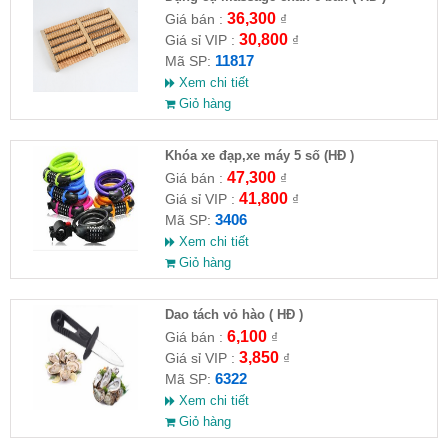
36,300
Giá bán :
₫
30,800
Giá sỉ VIP :
₫
11817
Mã SP:
Xem chi tiết
Giỏ hàng
Khóa xe đạp,xe máy 5 số (HĐ )
47,300
Giá bán :
₫
41,800
Giá sỉ VIP :
₫
3406
Mã SP:
Xem chi tiết
Giỏ hàng
Dao tách vỏ hào ( HĐ )
6,100
Giá bán :
₫
3,850
Giá sỉ VIP :
₫
6322
Mã SP:
Xem chi tiết
Giỏ hàng