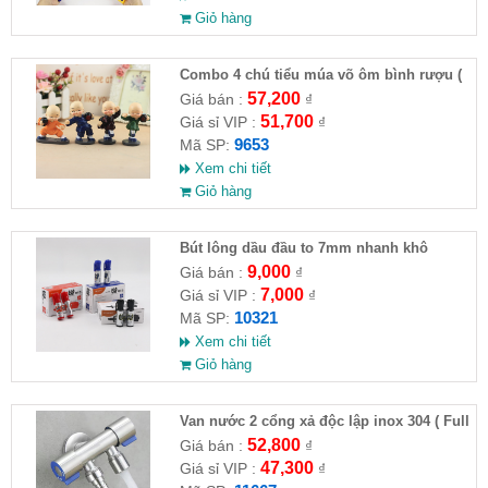
Giỏ hàng
Combo 4 chú tiểu múa võ ôm bình rượu (
HĐ )
57,200
Giá bán :
₫
51,700
Giá sỉ VIP :
₫
9653
Mã SP:
Xem chi tiết
Giỏ hàng
Bút lông dầu đầu to 7mm nhanh khô
9,000
Giá bán :
₫
7,000
Giá sỉ VIP :
₫
10321
Mã SP:
Xem chi tiết
Giỏ hàng
Van nước 2 cổng xả độc lập inox 304 ( Full
VAT )
52,800
Giá bán :
₫
47,300
Giá sỉ VIP :
₫