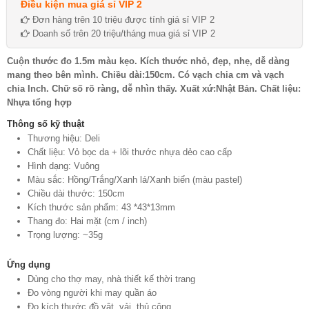
Điều kiện mua giá sỉ VIP 2
Đơn hàng trên 10 triệu được tính giá sỉ VIP 2
Doanh số trên 20 triệu/tháng mua giá sỉ VIP 2
Cuộn thước đo 1.5m màu kẹo. Kích thước nhỏ, đẹp, nhẹ, dễ dàng
mang theo bên mình. Chiều dài:150cm. Có vạch chia cm và vạch
chia Inch. Chữ số rõ ràng, dễ nhìn thấy. Xuất xứ:Nhật Bản. Chất liệu:
Nhựa tổng hợp
Thông số kỹ thuật
Thương hiệu: Deli
Chất liệu: Vỏ bọc da + lõi thước nhựa dẻo cao cấp
Hình dạng: Vuông
Màu sắc: Hồng/Trắng/Xanh lá/Xanh biển (màu pastel)
Chiều dài thước: 150cm
Kích thước sản phẩm: 43 *43*13mm
Thang đo: Hai mặt (cm / inch)
Trọng lượng: ~35g
Ứng dụng
Dùng cho thợ may, nhà thiết kế thời trang
Đo vòng người khi may quần áo
Đo kích thước đồ vật, vải, thủ công