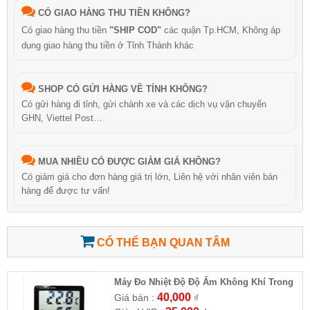
CÓ GIAO HÀNG THU TIỀN KHÔNG?
Có giao hàng thu tiền
"SHIP COD"
các quận Tp.HCM, Không áp
dụng giao hàng thu tiền ở Tỉnh Thành khác
SHOP CÓ GỬI HÀNG VỀ TỈNH KHÔNG?
Có gửi hàng đi tỉnh, gửi chành xe và các dịch vụ vận chuyển
GHN, Viettel Post…
MUA NHIỀU CÓ ĐƯỢC GIẢM GIÁ KHÔNG?
Có giảm giá cho đơn hàng giá trị lớn, Liên hệ với nhân viên bán
hàng để được tư vấn!
CÓ THỂ BẠN QUAN TÂM
Máy Đo Nhiệt Độ Độ Ẩm Không Khí Trong
Phòng HTC-1
40,000
Giá bán :
₫