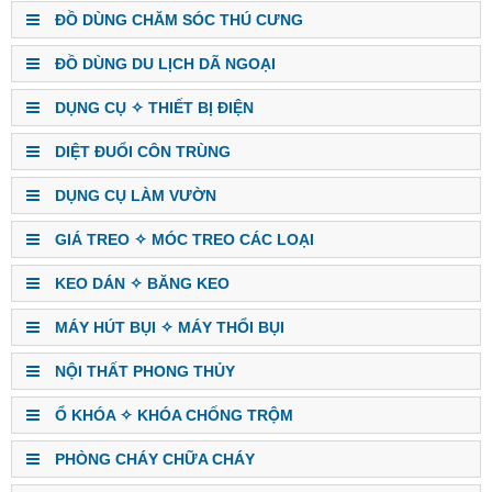
ĐỒ DÙNG CHĂM SÓC THÚ CƯNG
ĐỒ DÙNG DU LỊCH DÃ NGOẠI
DỤNG CỤ ✧ THIẾT BỊ ĐIỆN
DIỆT ĐUỔI CÔN TRÙNG
DỤNG CỤ LÀM VƯỜN
GIÁ TREO ✧ MÓC TREO CÁC LOẠI
KEO DÁN ✧ BĂNG KEO
MÁY HÚT BỤI ✧ MÁY THỔI BỤI
NỘI THẤT PHONG THỦY
Ổ KHÓA ✧ KHÓA CHỐNG TRỘM
PHÒNG CHÁY CHỮA CHÁY