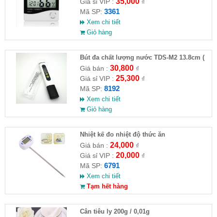
35,000
Giá sỉ VIP :
₫
3361
Mã SP:
Xem chi tiết
Giỏ hàng
Bút đa chất lượng nước TDS-M2 13.8cm (
HĐ )
30,800
Giá bán :
₫
25,300
Giá sỉ VIP :
₫
8192
Mã SP:
Xem chi tiết
Giỏ hàng
Nhiệt kế đo nhiệt độ thức ăn
24,000
Giá bán :
₫
20,000
Giá sỉ VIP :
₫
6791
Mã SP:
Xem chi tiết
Tạm hết hàng
Cân tiêu ly 200g / 0,01g