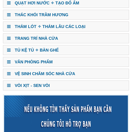
QUẠT HƠI NƯỚC ✧ TẠO ĐỔ ẨM
THÁC KHÓI TRẦM HƯƠNG
THẢM LÓT ✧ THẢM LÂU CÁC LOẠI
TRANG TRÍ NHÀ CỬA
TỦ KỆ TỦ ✧ BÀN GHẾ
VĂN PHÒNG PHẨM
VỆ SINH CHĂM SÓC NHÀ CỬA
VÒI XỊT - SEN VÒI