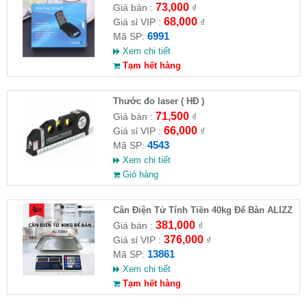
73,000
Giá bán :
₫
68,000
Giá sỉ VIP :
₫
6991
Mã SP:
Xem chi tiết
Tạm hết hàng
Thước đo laser ( HĐ )
71,500
Giá bán :
₫
66,000
Giá sỉ VIP :
₫
4543
Mã SP:
Xem chi tiết
Giỏ hàng
Cân Điện Tử Tính Tiền 40kg Để Bàn ALIZZ
AL-13861
381,000
Giá bán :
₫
376,000
Giá sỉ VIP :
₫
13861
Mã SP:
Xem chi tiết
Tạm hết hàng