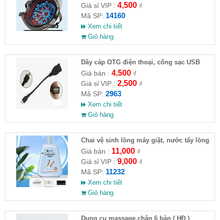
4,500
Giá sỉ VIP :
₫
14160
Mã SP:
Xem chi tiết
Giỏ hàng
Dây cáp OTG điện thoại, cổng sạc USB
4,500
Giá bán :
₫
2,500
Giá sỉ VIP :
₫
2963
Mã SP:
Xem chi tiết
Giỏ hàng
Chai vệ sinh lồng máy giặt, nước tẩy lồng
máy giặt CLEANING FLUID
11,000
Giá bán :
₫
9,000
Giá sỉ VIP :
₫
11232
Mã SP:
Xem chi tiết
Giỏ hàng
Dụng cụ massage chân 6 bàn ( HĐ )