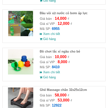
Giỏ hàng
Đầu vòi xịt nước có bơm áp lực
14,000
Giá bán :
₫
12,000
Giá sỉ VIP :
₫
6955
Mã SP:
Xem chi tiết
Giỏ hàng
Đồ chơi lắc xí ngầu cho bé
10,000
Giá bán :
₫
8,000
Giá sỉ VIP :
₫
8410
Mã SP:
Xem chi tiết
Giỏ hàng
Ghế Massage chân 32x25x12cm
58,000
Giá bán :
₫
53,000
Giá sỉ VIP :
₫
12922
Mã SP: