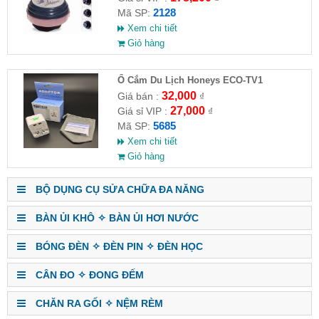
2128
Mã SP:
Xem chi tiết
Giỏ hàng
Ổ Cắm Du Lịch Honeys ECO-TV1
32,000
Giá bán :
₫
27,000
Giá sỉ VIP :
₫
5685
Mã SP:
Xem chi tiết
Giỏ hàng
BỘ DỤNG CỤ SỬA CHỮA ĐA NĂNG
BÀN ỦI KHÔ ✧ BÀN ỦI HƠI NƯỚC
BÓNG ĐÈN ✧ ĐÈN PIN ✧ ĐÈN HỌC
CÂN ĐO ✧ ĐONG ĐẾM
CHĂN RA GỐI ✧ NỆM RÈM