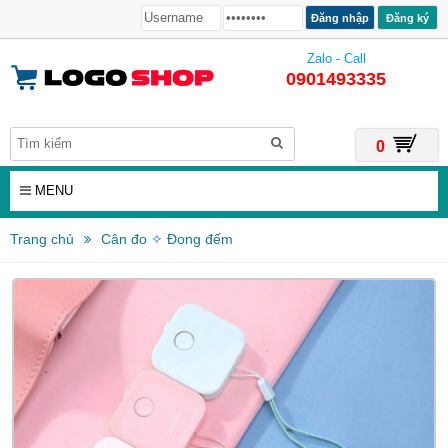
Đăng ký
Zalo - Call
0901493335
0
MENU
Trang chủ
Cân đo ✧ Đong đếm