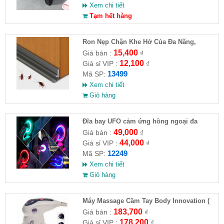
Xem chi tiết
Tạm hết hàng
Ron Nẹp Chặn Khe Hở Của Đa Năng,
Chống Côn Trùng( HĐ )
15,400
Giá bán :
₫
12,100
Giá sỉ VIP :
₫
13499
Mã SP:
Xem chi tiết
Giỏ hàng
Đĩa bay UFO cảm ứng hồng ngoại đa
chiều tự động bay về
49,000
Giá bán :
₫
44,000
Giá sỉ VIP :
₫
12249
Mã SP:
Xem chi tiết
Giỏ hàng
Máy Massage Cầm Tay Body Innovation (
HĐ )
183,700
Giá bán :
₫
178,200
Giá sỉ VIP :
₫