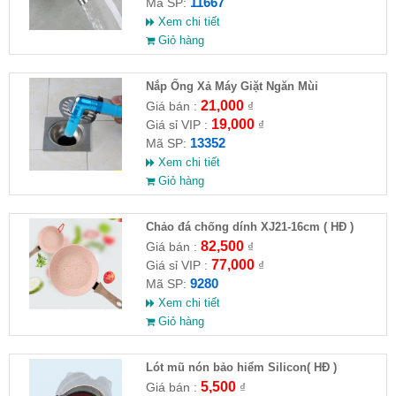
11667
Mã SP:
Xem chi tiết
Giỏ hàng
Nắp Ống Xả Máy Giặt Ngăn Mùi
21,000
Giá bán :
₫
19,000
Giá sỉ VIP :
₫
13352
Mã SP:
Xem chi tiết
Giỏ hàng
Chảo đá chống dính XJ21-16cm ( HĐ )
82,500
Giá bán :
₫
77,000
Giá sỉ VIP :
₫
9280
Mã SP:
Xem chi tiết
Giỏ hàng
Lót mũ nón bảo hiểm Silicon( HĐ )
5,500
Giá bán :
₫