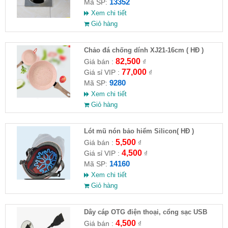
13352
Mã SP:
Xem chi tiết
Giỏ hàng
Chảo đá chống dính XJ21-16cm ( HĐ )
82,500
Giá bán :
₫
77,000
Giá sỉ VIP :
₫
9280
Mã SP:
Xem chi tiết
Giỏ hàng
Lót mũ nón bảo hiểm Silicon( HĐ )
5,500
Giá bán :
₫
4,500
Giá sỉ VIP :
₫
14160
Mã SP:
Xem chi tiết
Giỏ hàng
Dây cáp OTG điện thoại, cổng sạc USB
4,500
Giá bán :
₫