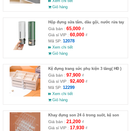
Xem chi tiết
Giỏ hàng
Hộp đựng sữa tắm, dầu gội, nước rửa tay
65,000
Giá bán :
₫
60,000
Giá sỉ VIP :
₫
12078
Mã SP:
Xem chi tiết
Giỏ hàng
Kệ đựng trang sức phụ kiện 3 tầng( HĐ )
97,900
Giá bán :
₫
92,400
Giá sỉ VIP :
₫
12299
Mã SP:
Xem chi tiết
Giỏ hàng
Khay đựng son 24 ô trong suốt, kệ son
môi để bàn mica ( Ful VAT )
21,200
Giá bán :
₫
17,930
Giá sỉ VIP :
₫