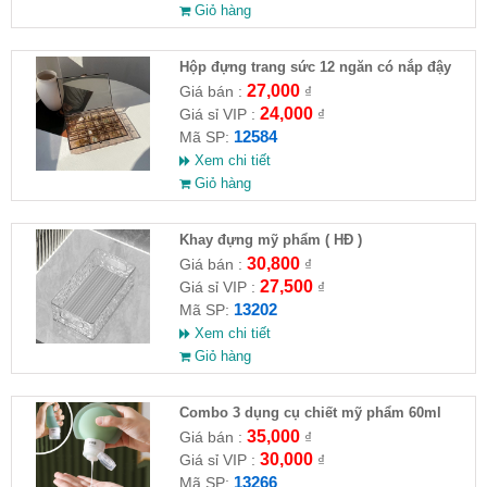
Giỏ hàng
Hộp đựng trang sức 12 ngăn có nắp đậy
27,000
Giá bán :
₫
24,000
Giá sỉ VIP :
₫
12584
Mã SP:
Xem chi tiết
Giỏ hàng
Khay đựng mỹ phẩm ( HĐ )
30,800
Giá bán :
₫
27,500
Giá sỉ VIP :
₫
13202
Mã SP:
Xem chi tiết
Giỏ hàng
Combo 3 dụng cụ chiết mỹ phẩm 60ml
35,000
Giá bán :
₫
30,000
Giá sỉ VIP :
₫
13266
Mã SP: