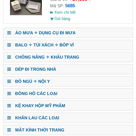
5685
Mã SP:
Xem chi tiết
Giỏ hàng
ÁO MƯA ✧ DỤNG CỤ ĐI MƯA
BALO ✧ TÚI XÁCH ✧ BÓP VÍ
CHỐNG NẮNG ✧ KHẨU TRANG
DÉP ĐI TRONG NHÀ
ĐỒ NGỦ ✧ NỘI Y
ĐỒNG HỒ CÁC LOẠI
KỆ KHAY HỘP MỸ PHẨM
KHĂN LAU CÁC LOẠI
MẮT KÍNH THỜI TRANG