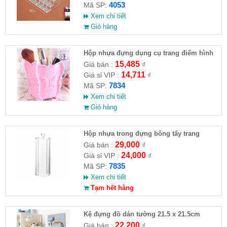
4053
Mã SP:
Xem chi tiết
Giỏ hàng
Hộp nhựa đựng dụng cụ trang điểm hình
bướm (3 màu)
15,485
Giá bán :
₫
14,711
Giá sỉ VIP :
₫
7834
Mã SP:
Xem chi tiết
Giỏ hàng
Hộp nhựa trong đựng bông tẩy trang
29,000
Giá bán :
₫
24,000
Giá sỉ VIP :
₫
7835
Mã SP:
Xem chi tiết
Tạm hết hàng
Kệ đựng đồ dán tường 21.5 x 21.5cm
22,200
Giá bán :
₫