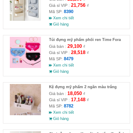
21,756
Giá sỉ VIP :
₫
8390
Mã SP:
Xem chi tiết
Giỏ hàng
Túi đựng mỹ phẩm phối ren Time Fora
29,100
Giá bán :
₫
28,518
Giá sỉ VIP :
₫
8479
Mã SP:
Xem chi tiết
Giỏ hàng
Kệ đựng mỹ phẩm 2 ngăn màu trắng
18,050
Giá bán :
₫
17,148
Giá sỉ VIP :
₫
8782
Mã SP:
Xem chi tiết
Giỏ hàng