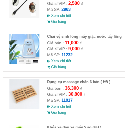
2,500
Giá sỉ VIP :
₫
2963
Mã SP:
Xem chi tiết
Giỏ hàng
Chai vệ sinh lồng máy giặt, nước tẩy lồng
máy giặt CLEANING FLUID
11,000
Giá bán :
₫
9,000
Giá sỉ VIP :
₫
11232
Mã SP:
Xem chi tiết
Giỏ hàng
Dụng cụ massage chân 6 bàn ( HĐ )
36,300
Giá bán :
₫
30,800
Giá sỉ VIP :
₫
11817
Mã SP:
Xem chi tiết
Giỏ hàng
Khóa xe đạp,xe máy 5 số (HĐ )