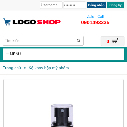
Đăng ký
Zalo - Call
0901493335
0
MENU
Trang chủ
Kệ khay hộp mỹ phẩm