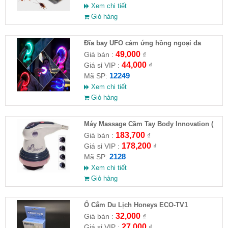
Xem chi tiết
Giỏ hàng
Đĩa bay UFO cảm ứng hồng ngoại đa
chiều tự động bay về
49,000
Giá bán :
₫
44,000
Giá sỉ VIP :
₫
12249
Mã SP:
Xem chi tiết
Giỏ hàng
Máy Massage Cầm Tay Body Innovation (
HĐ )
183,700
Giá bán :
₫
178,200
Giá sỉ VIP :
₫
2128
Mã SP:
Xem chi tiết
Giỏ hàng
Ổ Cắm Du Lịch Honeys ECO-TV1
32,000
Giá bán :
₫
27,000
Giá sỉ VIP :
₫