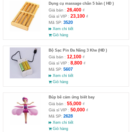
Dụng cụ massage chân 5 bàn ( HĐ )
26,400
Giá bán :
₫
23,100
Giá sỉ VIP :
₫
3520
Mã SP:
Xem chi tiết
Giỏ hàng
Bộ Sạc Pin Đa Năng 3 Khe (HĐ )
12,100
Giá bán :
₫
8,800
Giá sỉ VIP :
₫
5607
Mã SP:
Xem chi tiết
Giỏ hàng
​Búp bê cảm ứng biết bay
55,000
Giá bán :
₫
50,000
Giá sỉ VIP :
₫
2628
Mã SP:
Xem chi tiết
Giỏ hàng