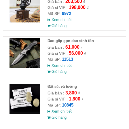
203,500
Giá bán :
₫
198,000
Giá sỉ VIP :
₫
9972
Mã SP:
Xem chi tiết
Giỏ hàng
Dao gấp gọn dao sinh tồn
61,000
Giá bán :
₫
56,000
Giá sỉ VIP :
₫
11513
Mã SP:
Xem chi tiết
Giỏ hàng
Đất sét vá tường
3,800
Giá bán :
₫
1,800
Giá sỉ VIP :
₫
10845
Mã SP:
Xem chi tiết
Giỏ hàng