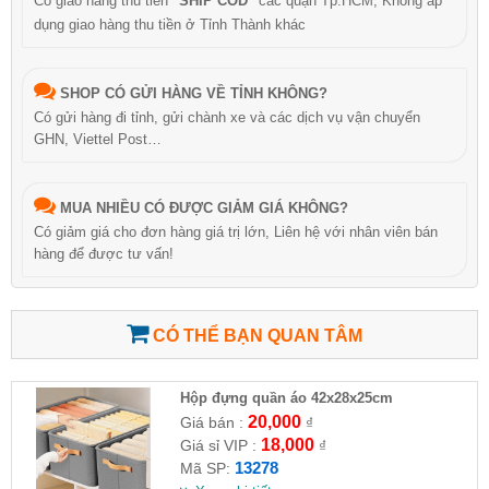
Có giao hàng thu tiền
"SHIP COD"
các quận Tp.HCM, Không áp
dụng giao hàng thu tiền ở Tỉnh Thành khác
SHOP CÓ GỬI HÀNG VỀ TỈNH KHÔNG?
Có gửi hàng đi tỉnh, gửi chành xe và các dịch vụ vận chuyển
GHN, Viettel Post…
MUA NHIỀU CÓ ĐƯỢC GIẢM GIÁ KHÔNG?
Có giảm giá cho đơn hàng giá trị lớn, Liên hệ với nhân viên bán
hàng để được tư vấn!
CÓ THỂ BẠN QUAN TÂM
Hộp đựng quần áo 42x28x25cm
20,000
Giá bán :
₫
18,000
Giá sỉ VIP :
₫
13278
Mã SP: