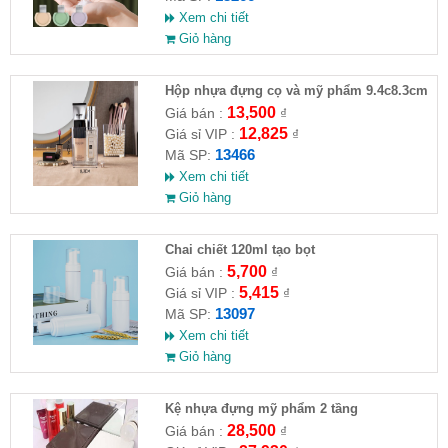
Xem chi tiết
Giỏ hàng
Hộp nhựa đựng cọ và mỹ phẩm 9.4c8.3cm
13,500
Giá bán :
₫
12,825
Giá sỉ VIP :
₫
13466
Mã SP:
Xem chi tiết
Giỏ hàng
Chai chiết 120ml tạo bọt
5,700
Giá bán :
₫
5,415
Giá sỉ VIP :
₫
13097
Mã SP:
Xem chi tiết
Giỏ hàng
Kệ nhựa đựng mỹ phẩm 2 tầng
28,500
Giá bán :
₫