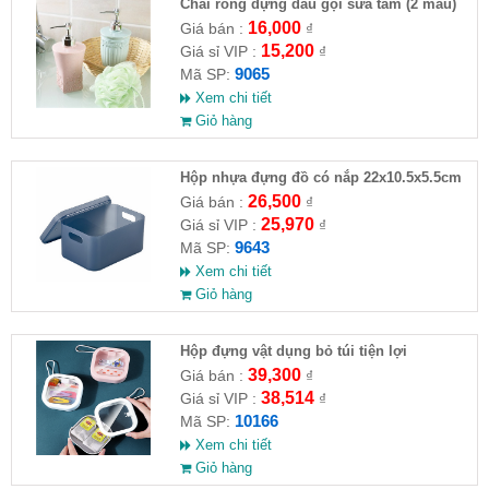
Chai rỗng đựng dầu gội sữa tắm (2 mẫu)
16,000
Giá bán :
₫
15,200
Giá sỉ VIP :
₫
9065
Mã SP:
Xem chi tiết
Giỏ hàng
Hộp nhựa đựng đồ có nắp 22x10.5x5.5cm
26,500
Giá bán :
₫
25,970
Giá sỉ VIP :
₫
9643
Mã SP:
Xem chi tiết
Giỏ hàng
Hộp đựng vật dụng bỏ túi tiện lợi
39,300
Giá bán :
₫
38,514
Giá sỉ VIP :
₫
10166
Mã SP:
Xem chi tiết
Giỏ hàng