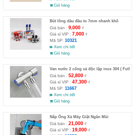
Giỏ hàng
Bút lông dầu đầu to 7mm nhanh khô
9,000
Giá bán :
₫
7,000
Giá sỉ VIP :
₫
10321
Mã SP:
Xem chi tiết
Giỏ hàng
Van nước 2 cổng xả độc lập inox 304 ( Full
VAT )
52,800
Giá bán :
₫
47,300
Giá sỉ VIP :
₫
11667
Mã SP:
Xem chi tiết
Giỏ hàng
Nắp Ống Xả Máy Giặt Ngăn Mùi
21,000
Giá bán :
₫
19,000
Giá sỉ VIP :
₫