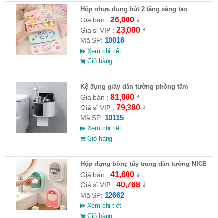
Hộp nhựa đụng bút 2 tầng sáng tạo
26,000
Giá bán :
₫
23,000
Giá sỉ VIP :
₫
10018
Mã SP:
Xem chi tiết
Giỏ hàng
Kệ đụng giấy dán tường phòng tắm
81,000
Giá bán :
₫
79,380
Giá sỉ VIP :
₫
10115
Mã SP:
Xem chi tiết
Giỏ hàng
Hộp đựng bông tẩy trang dán tường NICE
41,600
Giá bán :
₫
40,768
Giá sỉ VIP :
₫
12662
Mã SP:
Xem chi tiết
Giỏ hàng