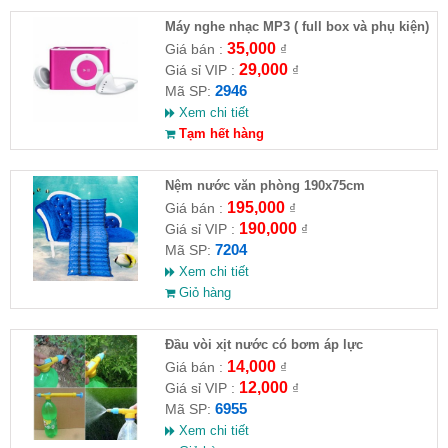
Máy nghe nhạc MP3 ( full box và phụ kiện)
35,000
Giá bán :
₫
29,000
Giá sỉ VIP :
₫
2946
Mã SP:
Xem chi tiết
Tạm hết hàng
Nệm nước văn phòng 190x75cm
195,000
Giá bán :
₫
190,000
Giá sỉ VIP :
₫
7204
Mã SP:
Xem chi tiết
Giỏ hàng
Đầu vòi xịt nước có bơm áp lực
14,000
Giá bán :
₫
12,000
Giá sỉ VIP :
₫
6955
Mã SP:
Xem chi tiết