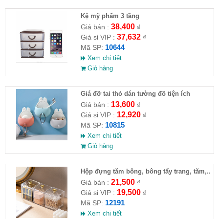
Kệ mỹ phẩm 3 tầng
38,400
Giá bán :
₫
37,632
Giá sỉ VIP :
₫
10644
Mã SP:
Xem chi tiết
Giỏ hàng
Giá đỡ tai thỏ dán tường đồ tiện ích
13,600
Giá bán :
₫
12,920
Giá sỉ VIP :
₫
10815
Mã SP:
Xem chi tiết
Giỏ hàng
Hộp đựng tăm bông, bông tẩy trang, tăm,..
21,500
Giá bán :
₫
19,500
Giá sỉ VIP :
₫
12191
Mã SP:
Xem chi tiết