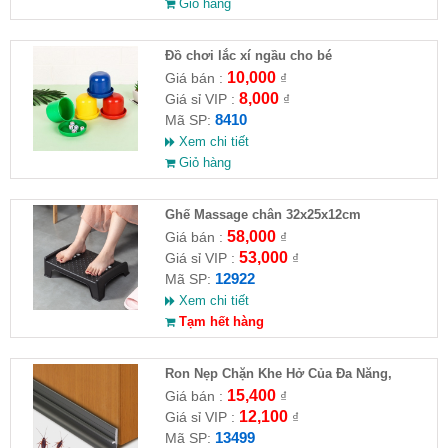
Giỏ hàng
Đồ chơi lắc xí ngầu cho bé
10,000
Giá bán :
₫
8,000
Giá sỉ VIP :
₫
8410
Mã SP:
Xem chi tiết
Giỏ hàng
Ghế Massage chân 32x25x12cm
58,000
Giá bán :
₫
53,000
Giá sỉ VIP :
₫
12922
Mã SP:
Xem chi tiết
Tạm hết hàng
Ron Nẹp Chặn Khe Hở Của Đa Năng,
Chống Côn Trùng( HĐ )
15,400
Giá bán :
₫
12,100
Giá sỉ VIP :
₫
13499
Mã SP: