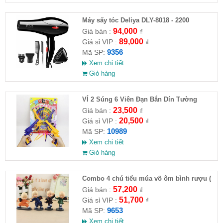
Máy sấy tóc Deliya DLY-8018 - 2200
94,000
Giá bán :
₫
89,000
Giá sỉ VIP :
₫
9356
Mã SP:
Xem chi tiết
Giỏ hàng
VỈ 2 Súng 6 Viên Đạn Bắn Dín Tường
23,500
Giá bán :
₫
20,500
Giá sỉ VIP :
₫
10989
Mã SP:
Xem chi tiết
Giỏ hàng
Combo 4 chú tiểu múa võ ôm bình rượu (
HĐ )
57,200
Giá bán :
₫
51,700
Giá sỉ VIP :
₫
9653
Mã SP:
Xem chi tiết