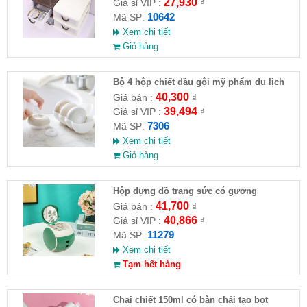
27,930
Giá sỉ VIP :
₫
10642
Mã SP:
Xem chi tiết
Giỏ hàng
Bộ 4 hộp chiết dầu gội mỹ phẩm du lịch
40,300
Giá bán :
₫
39,494
Giá sỉ VIP :
₫
7306
Mã SP:
Xem chi tiết
Giỏ hàng
Hộp đựng đồ trang sức có gương
41,700
Giá bán :
₫
40,866
Giá sỉ VIP :
₫
11279
Mã SP:
Xem chi tiết
Tạm hết hàng
Chai chiết 150ml có bàn chải tạo bọt