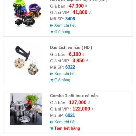
47,300
Giá bán :
₫
41,800
Giá sỉ VIP :
₫
3406
Mã SP:
Xem chi tiết
Giỏ hàng
Dao tách vỏ hào ( HĐ )
6,100
Giá bán :
₫
3,850
Giá sỉ VIP :
₫
6322
Mã SP:
Xem chi tiết
Giỏ hàng
Combo 3 nồi inox có nắp
127,000
Giá bán :
₫
122,000
Giá sỉ VIP :
₫
6021
Mã SP:
Xem chi tiết
Tạm hết hàng