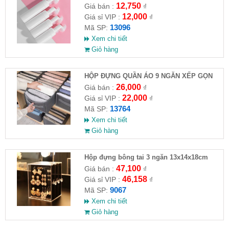
12,750
Giá bán :
₫
12,000
Giá sỉ VIP :
₫
13096
Mã SP:
Xem chi tiết
Giỏ hàng
HỘP ĐỰNG QUẦN ÁO 9 NGĂN XẾP GỌN
26,000
Giá bán :
₫
22,000
Giá sỉ VIP :
₫
13764
Mã SP:
Xem chi tiết
Giỏ hàng
Hộp đựng bông tai 3 ngăn 13x14x18cm
47,100
Giá bán :
₫
46,158
Giá sỉ VIP :
₫
9067
Mã SP:
Xem chi tiết
Giỏ hàng