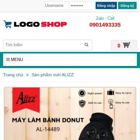
Đăng ký
Zalo - Call
0901493335
0
MENU
Trang chủ
Sản phẩm mới ALIZZ