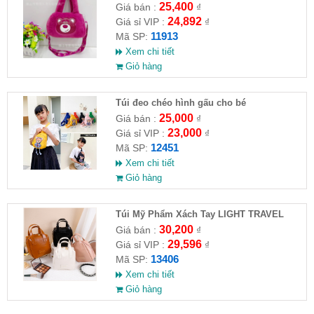
25,400
Giá bán :
₫
24,892
Giá sỉ VIP :
₫
11913
Mã SP:
Xem chi tiết
Giỏ hàng
Túi đeo chéo hình gấu cho bé
25,000
Giá bán :
₫
23,000
Giá sỉ VIP :
₫
12451
Mã SP:
Xem chi tiết
Giỏ hàng
Túi Mỹ Phẩm Xách Tay LIGHT TRAVEL
30,200
Giá bán :
₫
29,596
Giá sỉ VIP :
₫
13406
Mã SP:
Xem chi tiết
Giỏ hàng