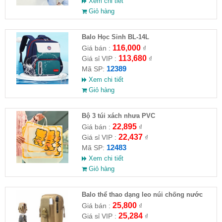
Xem chi tiết
Giỏ hàng
Balo Học Sinh BL-14L
116,000
Giá bán :
₫
113,680
Giá sỉ VIP :
₫
12389
Mã SP:
Xem chi tiết
Giỏ hàng
Bộ 3 túi xách nhưa PVC
22,895
Giá bán :
₫
22,437
Giá sỉ VIP :
₫
12483
Mã SP:
Xem chi tiết
Giỏ hàng
Balo thể thao dạng leo núi chống nước
25,800
Giá bán :
₫
25,284
Giá sỉ VIP :
₫