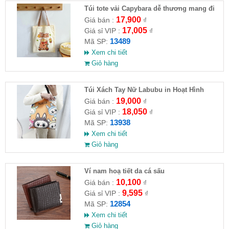
Túi tote vải Capybara dễ thương mang đi
học, đi chơi, đi làm
17,900
Giá bán :
₫
17,005
Giá sỉ VIP :
₫
13489
Mã SP:
Xem chi tiết
Giỏ hàng
Túi Xách Tay Nữ Labubu in Hoạt Hình
19,000
Giá bán :
₫
18,050
Giá sỉ VIP :
₫
13938
Mã SP:
Xem chi tiết
Giỏ hàng
Ví nam hoạ tiết da cá sấu
10,100
Giá bán :
₫
9,595
Giá sỉ VIP :
₫
12854
Mã SP:
Xem chi tiết
Giỏ hàng