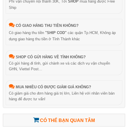
Phí vận chuyển nội thành 30K, Tới
SHOP
mua hàng được Free
Ship
CÓ GIAO HÀNG THU TIỀN KHÔNG?
Có giao hàng thu tiền
"SHIP COD"
các quận Tp.HCM, Không áp
dụng giao hàng thu tiền ở Tỉnh Thành khác
SHOP CÓ GỬI HÀNG VỀ TỈNH KHÔNG?
Có gửi hàng đi tỉnh, gửi chành xe và các dịch vụ vận chuyển
GHN, Viettel Post…
MUA NHIỀU CÓ ĐƯỢC GIẢM GIÁ KHÔNG?
Có giảm giá cho đơn hàng giá trị lớn, Liên hệ với nhân viên bán
hàng để được tư vấn!
CÓ THỂ BẠN QUAN TÂM