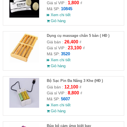
1,800
Giá sỉ VIP :
₫
10845
Mã SP:
Xem chi tiết
Giỏ hàng
Dụng cụ massage chân 5 bàn ( HĐ )
26,400
Giá bán :
₫
23,100
Giá sỉ VIP :
₫
3520
Mã SP:
Xem chi tiết
Giỏ hàng
Bộ Sạc Pin Đa Năng 3 Khe (HĐ )
12,100
Giá bán :
₫
8,800
Giá sỉ VIP :
₫
5607
Mã SP:
Xem chi tiết
Giỏ hàng
​Búp bê cảm ứng biết bay