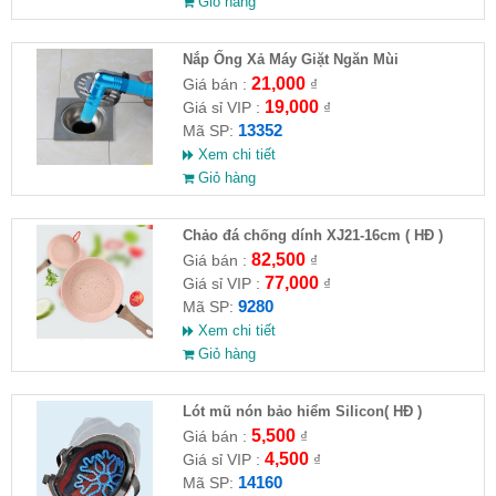
Giỏ hàng
Nắp Ống Xả Máy Giặt Ngăn Mùi
21,000
Giá bán :
₫
19,000
Giá sỉ VIP :
₫
13352
Mã SP:
Xem chi tiết
Giỏ hàng
Chảo đá chống dính XJ21-16cm ( HĐ )
82,500
Giá bán :
₫
77,000
Giá sỉ VIP :
₫
9280
Mã SP:
Xem chi tiết
Giỏ hàng
Lót mũ nón bảo hiểm Silicon( HĐ )
5,500
Giá bán :
₫
4,500
Giá sỉ VIP :
₫
14160
Mã SP: