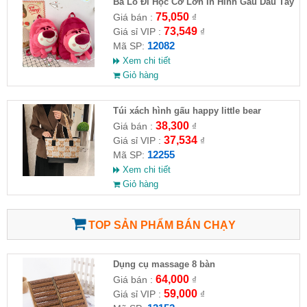
Ba Lô Đi Học Cỡ Lớn In Hình Gấu Dâu Tây
75,050
Giá bán :
₫
73,549
Giá sỉ VIP :
₫
12082
Mã SP:
Xem chi tiết
Giỏ hàng
Túi xách hình gấu happy little bear
38,300
Giá bán :
₫
37,534
Giá sỉ VIP :
₫
12255
Mã SP:
Xem chi tiết
Giỏ hàng
TOP SẢN PHẨM BÁN CHẠY
Dụng cụ massage 8 bàn
64,000
Giá bán :
₫
59,000
Giá sỉ VIP :
₫