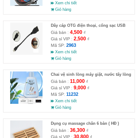
Xem chi tiết
Giỏ hàng
Dây cáp OTG điện thoại, cổng sạc USB
4,500
Giá bán :
₫
2,500
Giá sỉ VIP :
₫
2963
Mã SP:
Xem chi tiết
Giỏ hàng
Chai vệ sinh lồng máy giặt, nước tẩy lồng
máy giặt CLEANING FLUID
11,000
Giá bán :
₫
9,000
Giá sỉ VIP :
₫
11232
Mã SP:
Xem chi tiết
Giỏ hàng
Dụng cụ massage chân 6 bàn ( HĐ )
36,300
Giá bán :
₫
30,800
Giá sỉ VIP :
₫