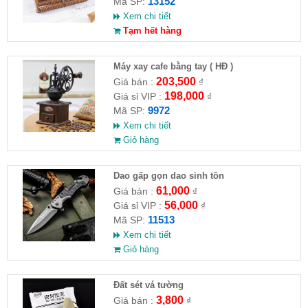
13152
Mã SP:
Xem chi tiết
Tạm hết hàng
Máy xay cafe bằng tay ( HĐ )
203,500
Giá bán :
₫
198,000
Giá sỉ VIP :
₫
9972
Mã SP:
Xem chi tiết
Giỏ hàng
Dao gấp gọn dao sinh tồn
61,000
Giá bán :
₫
56,000
Giá sỉ VIP :
₫
11513
Mã SP:
Xem chi tiết
Giỏ hàng
Đất sét vá tường
3,800
Giá bán :
₫