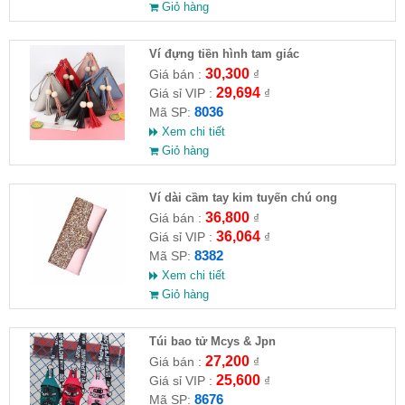
Giỏ hàng
Ví đựng tiền hình tam giác
30,300
Giá bán :
₫
29,694
Giá sỉ VIP :
₫
8036
Mã SP:
Xem chi tiết
Giỏ hàng
Ví dài cầm tay kim tuyến chú ong
36,800
Giá bán :
₫
36,064
Giá sỉ VIP :
₫
8382
Mã SP:
Xem chi tiết
Giỏ hàng
Túi bao tử Mcys & Jpn
27,200
Giá bán :
₫
25,600
Giá sỉ VIP :
₫
8676
Mã SP: