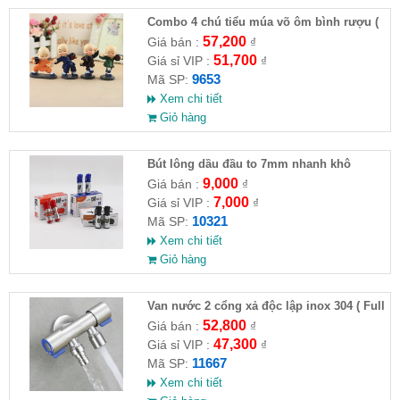
Combo 4 chú tiểu múa võ ôm bình rượu (
HĐ )
57,200
Giá bán :
₫
51,700
Giá sỉ VIP :
₫
9653
Mã SP:
Xem chi tiết
Giỏ hàng
Bút lông dầu đầu to 7mm nhanh khô
9,000
Giá bán :
₫
7,000
Giá sỉ VIP :
₫
10321
Mã SP:
Xem chi tiết
Giỏ hàng
Van nước 2 cổng xả độc lập inox 304 ( Full
VAT )
52,800
Giá bán :
₫
47,300
Giá sỉ VIP :
₫
11667
Mã SP:
Xem chi tiết