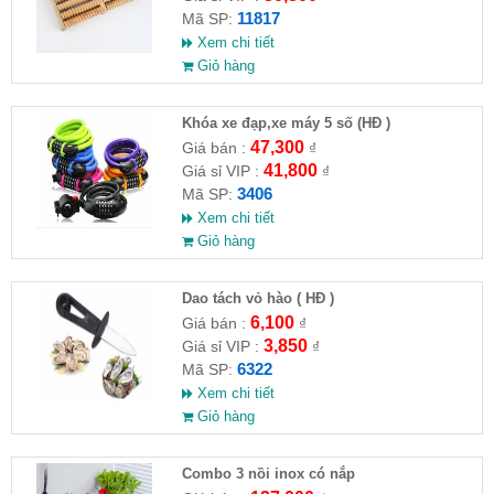
11817
Mã SP:
Xem chi tiết
Giỏ hàng
Khóa xe đạp,xe máy 5 số (HĐ )
47,300
Giá bán :
₫
41,800
Giá sỉ VIP :
₫
3406
Mã SP:
Xem chi tiết
Giỏ hàng
Dao tách vỏ hào ( HĐ )
6,100
Giá bán :
₫
3,850
Giá sỉ VIP :
₫
6322
Mã SP:
Xem chi tiết
Giỏ hàng
Combo 3 nồi inox có nắp