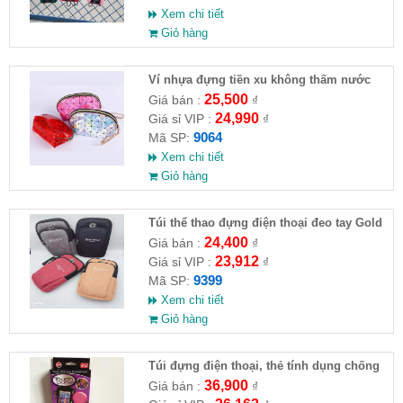
Xem chi tiết
Giỏ hàng
Ví nhựa đựng tiền xu không thấm nước
25,500
Giá bán :
₫
24,990
Giá sỉ VIP :
₫
9064
Mã SP:
Xem chi tiết
Giỏ hàng
Túi thể thao đựng điện thoại đeo tay Gold
Horse
24,400
Giá bán :
₫
23,912
Giá sỉ VIP :
₫
9399
Mã SP:
Xem chi tiết
Giỏ hàng
Túi đựng điện thoại, thẻ tính dụng chống
nước đa chức năng
36,900
Giá bán :
₫