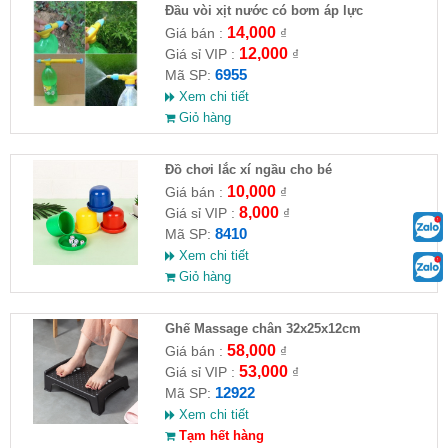
Đầu vòi xịt nước có bơm áp lực
14,000
Giá bán :
₫
12,000
Giá sỉ VIP :
₫
6955
Mã SP:
Xem chi tiết
Giỏ hàng
Đồ chơi lắc xí ngầu cho bé
10,000
Giá bán :
₫
8,000
Giá sỉ VIP :
₫
8410
Mã SP:
Xem chi tiết
Giỏ hàng
Ghế Massage chân 32x25x12cm
58,000
Giá bán :
₫
53,000
Giá sỉ VIP :
₫
12922
Mã SP:
Xem chi tiết
Tạm hết hàng