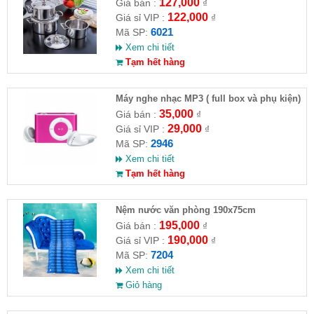
127,000
Giá bán :
₫
122,000
Giá sỉ VIP :
₫
6021
Mã SP:
Xem chi tiết
Tạm hết hàng
Máy nghe nhạc MP3 ( full box và phụ kiện)
35,000
Giá bán :
₫
29,000
Giá sỉ VIP :
₫
2946
Mã SP:
Xem chi tiết
Tạm hết hàng
Nệm nước văn phòng 190x75cm
195,000
Giá bán :
₫
190,000
Giá sỉ VIP :
₫
7204
Mã SP:
Xem chi tiết
Giỏ hàng