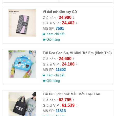
Ví dài nữ cầm tay GD
24,900
Giá bán :
₫
24,402
Giá sỉ VIP :
₫
7501
Mã SP:
Xem chi tiết
Giỏ hàng
Túi Đeo Cao Su, Ví Mini Trẻ Em (Hình Thú)
24,600
Giá bán :
₫
24,108
Giá sỉ VIP :
₫
11502
Mã SP:
Xem chi tiết
Giỏ hàng
Túi Du Lịch Pink Mẫu Mới Loại Lớn
62,795
Giá bán :
₫
61,539
Giá sỉ VIP :
₫
11813
Mã SP: