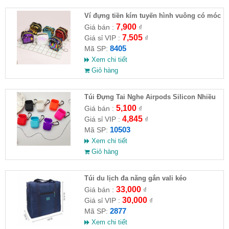
Ví đựng tiền kím tuyến hình vuông có móc
khóa cho nữ
7,900
Giá bán :
₫
7,505
Giá sỉ VIP :
₫
8405
Mã SP:
Xem chi tiết
Giỏ hàng
Túi Đựng Tai Nghe Airpods Silicon Nhiều
Màu
5,100
Giá bán :
₫
4,845
Giá sỉ VIP :
₫
10503
Mã SP:
Xem chi tiết
Giỏ hàng
Túi du lịch đa năng gắn vali kéo
33,000
Giá bán :
₫
30,000
Giá sỉ VIP :
₫
2877
Mã SP:
Xem chi tiết