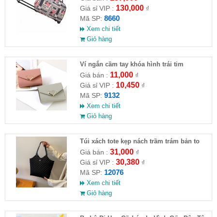
130,000
Giá sỉ VIP :
₫
8660
Mã SP:
Xem chi tiết
Giỏ hàng
Ví ngắn cầm tay khóa hình trái tim
11,000
Giá bán :
₫
10,450
Giá sỉ VIP :
₫
9132
Mã SP:
Xem chi tiết
Giỏ hàng
Túi xách tote kẹp nách trầm trám bản to
mẫu HOT 2023
31,000
Giá bán :
₫
30,380
Giá sỉ VIP :
₫
12076
Mã SP:
Xem chi tiết
Giỏ hàng