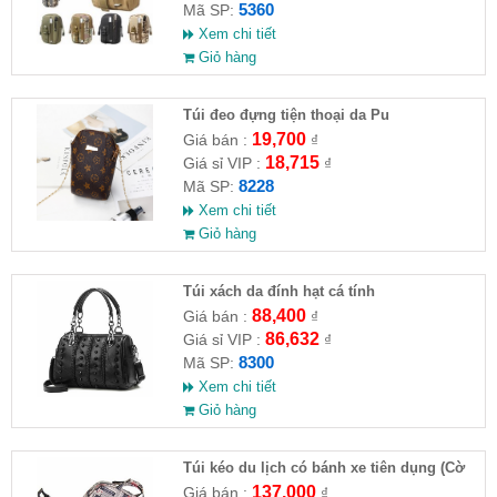
5360
Mã SP:
Xem chi tiết
Giỏ hàng
Túi đeo đựng tiện thoại da Pu
19,700
Giá bán :
₫
18,715
Giá sỉ VIP :
₫
8228
Mã SP:
Xem chi tiết
Giỏ hàng
Túi xách da đính hạt cá tính
88,400
Giá bán :
₫
86,632
Giá sỉ VIP :
₫
8300
Mã SP:
Xem chi tiết
Giỏ hàng
Túi kéo du lịch có bánh xe tiên dụng (Cờ
Mỹ & báo retro)
137,000
Giá bán :
₫