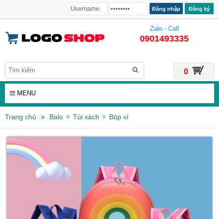
Đăng ký
Zalo - Call
0901493335
0
MENU
Trang chủ
Balo ✧ Túi xách ✧ Bóp ví