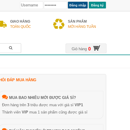
Đăng ký
GIAO HÀNG
SẢN PHẨM
TOÀN QUỐC
MỚI HÀNG TUẦN
0
Giỏ hàng
HỎI ĐÁP MUA HÀNG
MUA BAO NHIÊU MỚI ĐƯỢC GIÁ SỈ?
Đơn hàng trên
3
triệu được mua với giá sỉ
VIP1
Thành viên
VIP
mua 1 sản phẩm cũng được giá sỉ