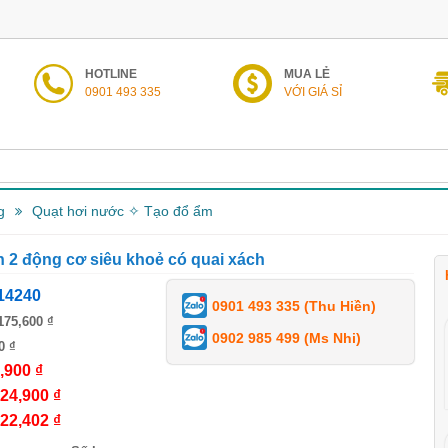
HOTLINE
MUA LẺ
0901 493 335
VỚI GIÁ SỈ
g
Quạt hơi nước ✧ Tạo đổ ẩm
n 2 động cơ siêu khoẻ có quai xách
14240
0901 493 335 (Thu Hiền)
175,600 ₫
0902 985 499 (Ms Nhi)
0 ₫
,900 ₫
24,900 ₫
22,402 ₫