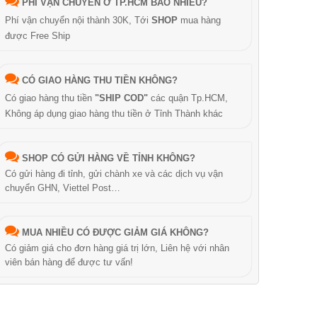
PHÍ VẬN CHUYỂN Ở TP.HCM BAO NHIÊU?
Phí vận chuyển nội thành 30K, Tới
SHOP
mua hàng
được Free Ship
CÓ GIAO HÀNG THU TIỀN KHÔNG?
Có giao hàng thu tiền
"SHIP COD"
các quận Tp.HCM,
Không áp dụng giao hàng thu tiền ở Tỉnh Thành khác
SHOP CÓ GỬI HÀNG VỀ TỈNH KHÔNG?
Có gửi hàng đi tỉnh, gửi chành xe và các dịch vụ vận
chuyển GHN, Viettel Post…
MUA NHIỀU CÓ ĐƯỢC GIẢM GIÁ KHÔNG?
Có giảm giá cho đơn hàng giá trị lớn, Liên hệ với nhân
viên bán hàng để được tư vấn!