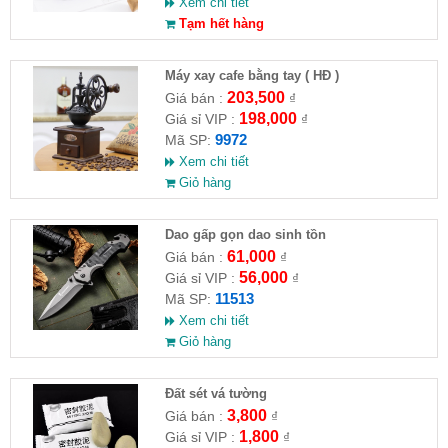
Xem chi tiết
Tạm hết hàng
Máy xay cafe bằng tay ( HĐ )
203,500
Giá bán :
₫
198,000
Giá sỉ VIP :
₫
9972
Mã SP:
Xem chi tiết
Giỏ hàng
Dao gấp gọn dao sinh tồn
61,000
Giá bán :
₫
56,000
Giá sỉ VIP :
₫
11513
Mã SP:
Xem chi tiết
Giỏ hàng
Đất sét vá tường
3,800
Giá bán :
₫
1,800
Giá sỉ VIP :
₫