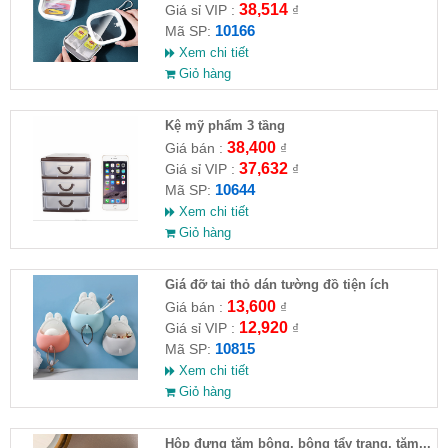
38,514
Giá sỉ VIP :
₫
10166
Mã SP:
Xem chi tiết
Giỏ hàng
Kệ mỹ phẩm 3 tầng
38,400
Giá bán :
₫
37,632
Giá sỉ VIP :
₫
10644
Mã SP:
Xem chi tiết
Giỏ hàng
Giá đỡ tai thỏ dán tường đồ tiện ích
13,600
Giá bán :
₫
12,920
Giá sỉ VIP :
₫
10815
Mã SP:
Xem chi tiết
Giỏ hàng
Hộp đựng tăm bông, bông tẩy trang, tăm,..