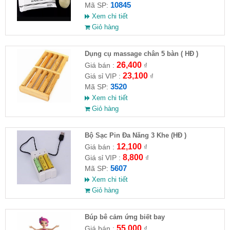
10845
Mã SP:
Xem chi tiết
Giỏ hàng
Dụng cụ massage chân 5 bàn ( HĐ )
26,400
Giá bán :
₫
23,100
Giá sỉ VIP :
₫
3520
Mã SP:
Xem chi tiết
Giỏ hàng
Bộ Sạc Pin Đa Năng 3 Khe (HĐ )
12,100
Giá bán :
₫
8,800
Giá sỉ VIP :
₫
5607
Mã SP:
Xem chi tiết
Giỏ hàng
​Búp bê cảm ứng biết bay
55,000
Giá bán :
₫