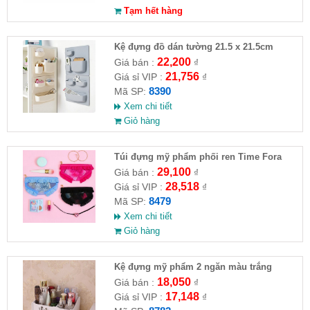
Tạm hết hàng
Kệ đựng đồ dán tường 21.5 x 21.5cm
22,200
Giá bán :
₫
21,756
Giá sỉ VIP :
₫
8390
Mã SP:
Xem chi tiết
Giỏ hàng
Túi đựng mỹ phẩm phối ren Time Fora
29,100
Giá bán :
₫
28,518
Giá sỉ VIP :
₫
8479
Mã SP:
Xem chi tiết
Giỏ hàng
Kệ đựng mỹ phẩm 2 ngăn màu trắng
18,050
Giá bán :
₫
17,148
Giá sỉ VIP :
₫