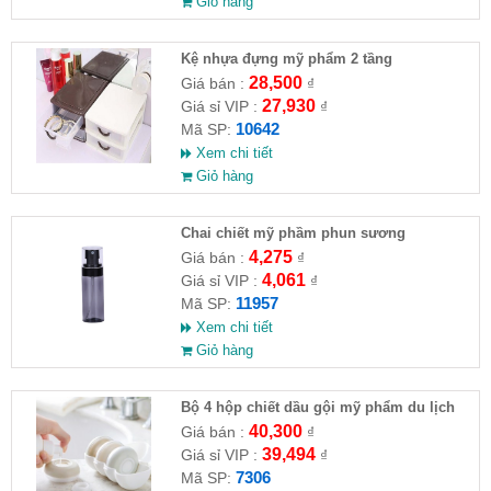
Giỏ hàng
Kệ nhựa đựng mỹ phẩm 2 tầng
28,500
Giá bán :
₫
27,930
Giá sỉ VIP :
₫
10642
Mã SP:
Xem chi tiết
Giỏ hàng
Chai chiết mỹ phầm phun sương
4,275
Giá bán :
₫
4,061
Giá sỉ VIP :
₫
11957
Mã SP:
Xem chi tiết
Giỏ hàng
Bộ 4 hộp chiết dầu gội mỹ phẩm du lịch
40,300
Giá bán :
₫
39,494
Giá sỉ VIP :
₫
7306
Mã SP: