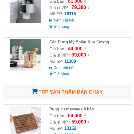
81,000
Giá bán :
₫
79,380
Giá sỉ VIP :
₫
10115
Mã SP:
Xem chi tiết
Giỏ hàng
Cốc Đựng Mỹ Phẩm Kim Cương
44,000
Giá bán :
₫
39,000
Giá sỉ VIP :
₫
11360
Mã SP:
Xem chi tiết
Giỏ hàng
TOP SẢN PHẨM BÁN CHẠY
Dụng cụ massage 8 bàn
64,000
Giá bán :
₫
59,000
Giá sỉ VIP :
₫
13152
Mã SP: