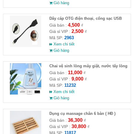
Giỏ hàng
Dây cáp OTG điện thoại, cổng sạc USB
4,500
Giá bán :
₫
2,500
Giá sỉ VIP :
₫
2963
Mã SP:
Xem chi tiết
Giỏ hàng
Chai vệ sinh lồng máy giặt, nước tẩy lồng
máy giặt CLEANING FLUID
11,000
Giá bán :
₫
9,000
Giá sỉ VIP :
₫
11232
Mã SP:
Xem chi tiết
Giỏ hàng
Dụng cụ massage chân 6 bàn ( HĐ )
36,300
Giá bán :
₫
30,800
Giá sỉ VIP :
₫
11817
Mã SP: