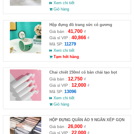
Xem chi tiết
Giỏ hàng
Hộp đựng đồ trang sức có gương
41,700
Giá bán :
₫
40,866
Giá sỉ VIP :
₫
11279
Mã SP:
Xem chi tiết
Tạm hết hàng
Chai chiết 150ml có bàn chải tạo bọt
12,750
Giá bán :
₫
12,000
Giá sỉ VIP :
₫
13096
Mã SP:
Xem chi tiết
Giỏ hàng
HỘP ĐỰNG QUẦN ÁO 9 NGĂN XẾP GỌN
26,000
Giá bán :
₫
22,000
Giá sỉ VIP :
₫