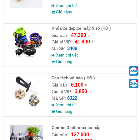
Xem chi tiết
Giỏ hàng
Khóa xe đạp,xe máy 5 số (HĐ )
47,300
Giá bán :
₫
41,800
Giá sỉ VIP :
₫
3406
Mã SP:
Xem chi tiết
Giỏ hàng
Dao tách vỏ hào ( HĐ )
6,100
Giá bán :
₫
3,850
Giá sỉ VIP :
₫
6322
Mã SP:
Xem chi tiết
Giỏ hàng
Combo 3 nồi inox có nắp
127,000
Giá bán :
₫