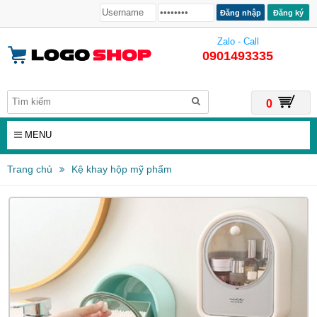
Đăng ký
Zalo - Call
0901493335
0
MENU
Trang chủ
Kệ khay hộp mỹ phẩm