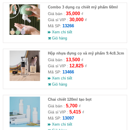
Combo 3 dụng cụ chiết mỹ phẩm 60ml
35,000
Giá bán :
₫
30,000
Giá sỉ VIP :
₫
13266
Mã SP:
Xem chi tiết
Giỏ hàng
Hộp nhựa đựng cọ và mỹ phẩm 9.4c8.3cm
13,500
Giá bán :
₫
12,825
Giá sỉ VIP :
₫
13466
Mã SP:
Xem chi tiết
Giỏ hàng
Chai chiết 120ml tạo bọt
5,700
Giá bán :
₫
5,415
Giá sỉ VIP :
₫
13097
Mã SP:
Xem chi tiết