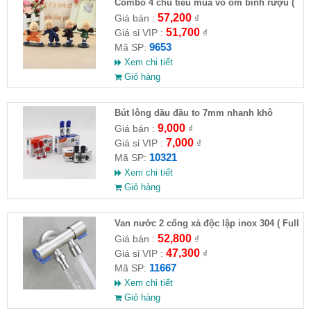
Combo 4 chú tiểu múa võ ôm bình rượu (
HĐ )
57,200
Giá bán :
₫
51,700
Giá sỉ VIP :
₫
9653
Mã SP:
Xem chi tiết
Giỏ hàng
Bút lông dầu đầu to 7mm nhanh khô
9,000
Giá bán :
₫
7,000
Giá sỉ VIP :
₫
10321
Mã SP:
Xem chi tiết
Giỏ hàng
Van nước 2 cổng xả độc lập inox 304 ( Full
VAT )
52,800
Giá bán :
₫
47,300
Giá sỉ VIP :
₫
11667
Mã SP:
Xem chi tiết
Giỏ hàng