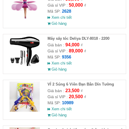
50,000
Giá sỉ VIP :
₫
2628
Mã SP:
Xem chi tiết
Giỏ hàng
Máy sấy tóc Deliya DLY-8018 - 2200
94,000
Giá bán :
₫
89,000
Giá sỉ VIP :
₫
9356
Mã SP:
Xem chi tiết
Giỏ hàng
VỈ 2 Súng 6 Viên Đạn Bắn Dín Tường
23,500
Giá bán :
₫
20,500
Giá sỉ VIP :
₫
10989
Mã SP:
Xem chi tiết
Giỏ hàng