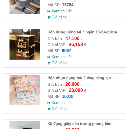
13764
Mã SP:
Xem chi tiết
Giỏ hàng
Hộp đựng bông tai 3 ngăn 13x14x18cm
47,100
Giá bán :
₫
46,158
Giá sỉ VIP :
₫
9067
Mã SP:
Xem chi tiết
Giỏ hàng
Hộp nhựa đụng bút 2 tầng sáng tạo
26,000
Giá bán :
₫
23,000
Giá sỉ VIP :
₫
10018
Mã SP:
Xem chi tiết
Giỏ hàng
Kệ đụng giấy dán tường phòng tắm