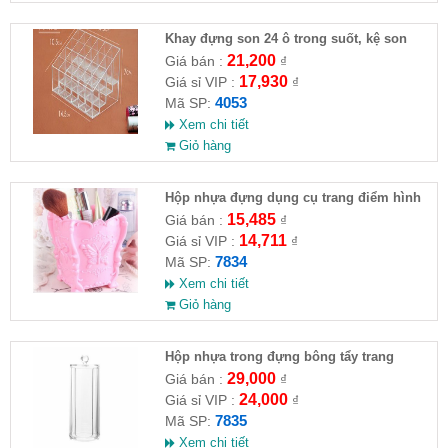
Khay đựng son 24 ô trong suốt, kệ son
môi để bàn mica ( Ful VAT )
21,200
Giá bán :
₫
17,930
Giá sỉ VIP :
₫
4053
Mã SP:
Xem chi tiết
Giỏ hàng
Hộp nhựa đựng dụng cụ trang điểm hình
bướm (3 màu)
15,485
Giá bán :
₫
14,711
Giá sỉ VIP :
₫
7834
Mã SP:
Xem chi tiết
Giỏ hàng
Hộp nhựa trong đựng bông tẩy trang
29,000
Giá bán :
₫
24,000
Giá sỉ VIP :
₫
7835
Mã SP:
Xem chi tiết