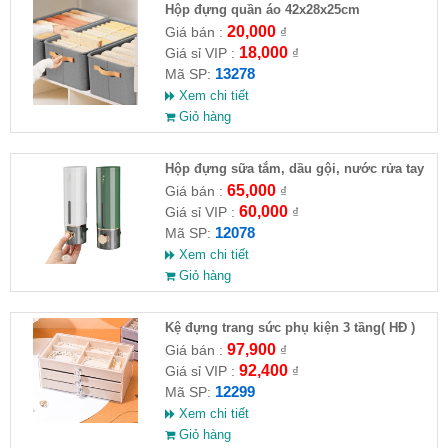
Hộp đựng quần áo 42x28x25cm
20,000
Giá bán :
₫
18,000
Giá sỉ VIP :
₫
13278
Mã SP:
Xem chi tiết
Giỏ hàng
Hộp đựng sữa tắm, dầu gội, nước rửa tay
65,000
Giá bán :
₫
60,000
Giá sỉ VIP :
₫
12078
Mã SP:
Xem chi tiết
Giỏ hàng
Kệ đựng trang sức phụ kiện 3 tầng( HĐ )
97,900
Giá bán :
₫
92,400
Giá sỉ VIP :
₫
12299
Mã SP:
Xem chi tiết
Giỏ hàng