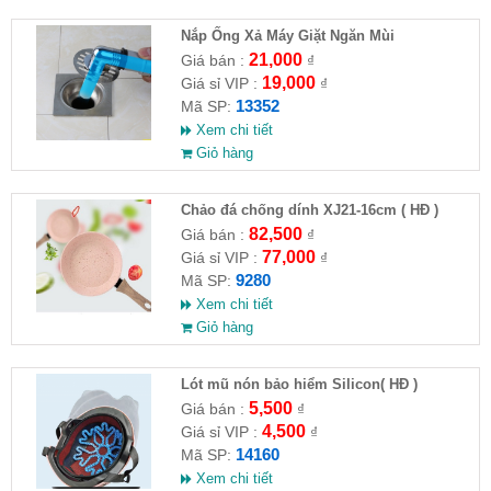
Nắp Ống Xả Máy Giặt Ngăn Mùi
21,000
Giá bán :
₫
19,000
Giá sỉ VIP :
₫
13352
Mã SP:
Xem chi tiết
Giỏ hàng
Chảo đá chống dính XJ21-16cm ( HĐ )
82,500
Giá bán :
₫
77,000
Giá sỉ VIP :
₫
9280
Mã SP:
Xem chi tiết
Giỏ hàng
Lót mũ nón bảo hiểm Silicon( HĐ )
5,500
Giá bán :
₫
4,500
Giá sỉ VIP :
₫
14160
Mã SP:
Xem chi tiết