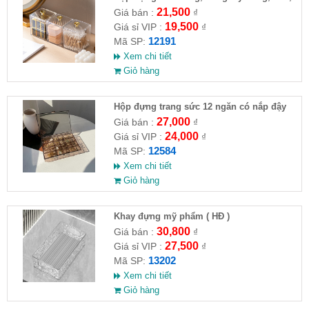
21,500
Giá bán :
₫
19,500
Giá sỉ VIP :
₫
12191
Mã SP:
Xem chi tiết
Giỏ hàng
Hộp đựng trang sức 12 ngăn có nắp đậy
27,000
Giá bán :
₫
24,000
Giá sỉ VIP :
₫
12584
Mã SP:
Xem chi tiết
Giỏ hàng
Khay đựng mỹ phẩm ( HĐ )
30,800
Giá bán :
₫
27,500
Giá sỉ VIP :
₫
13202
Mã SP:
Xem chi tiết
Giỏ hàng