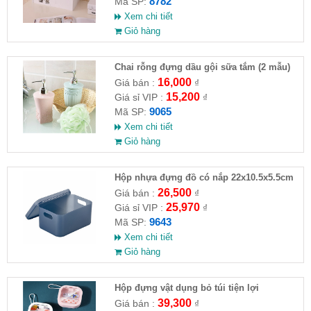
8782
Mã SP:
Xem chi tiết
Giỏ hàng
Chai rỗng đựng dầu gội sữa tắm (2 mẫu)
16,000
Giá bán :
₫
15,200
Giá sỉ VIP :
₫
9065
Mã SP:
Xem chi tiết
Giỏ hàng
Hộp nhựa đựng đồ có nắp 22x10.5x5.5cm
26,500
Giá bán :
₫
25,970
Giá sỉ VIP :
₫
9643
Mã SP:
Xem chi tiết
Giỏ hàng
Hộp đựng vật dụng bỏ túi tiện lợi
39,300
Giá bán :
₫