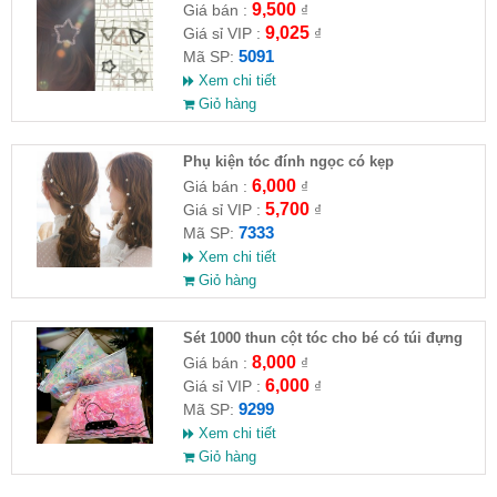
9,500
Giá bán :
₫
9,025
Giá sỉ VIP :
₫
5091
Mã SP:
Xem chi tiết
Giỏ hàng
Phụ kiện tóc đính ngọc có kẹp
6,000
Giá bán :
₫
5,700
Giá sỉ VIP :
₫
7333
Mã SP:
Xem chi tiết
Giỏ hàng
Sét 1000 thun cột tóc cho bé có túi đựng
8,000
Giá bán :
₫
6,000
Giá sỉ VIP :
₫
9299
Mã SP:
Xem chi tiết
Giỏ hàng