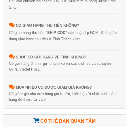
Phí vận chuyển nội thành 30K, Tới
SHOP
mua hàng được Free
Ship
CÓ GIAO HÀNG THU TIỀN KHÔNG?
Có giao hàng thu tiền
"SHIP COD"
các quận Tp.HCM, Không áp
dụng giao hàng thu tiền ở Tỉnh Thành khác
SHOP CÓ GỬI HÀNG VỀ TỈNH KHÔNG?
Có gửi hàng đi tỉnh, gửi chành xe và các dịch vụ vận chuyển
GHN, Viettel Post…
MUA NHIỀU CÓ ĐƯỢC GIẢM GIÁ KHÔNG?
Có giảm giá cho đơn hàng giá trị lớn, Liên hệ với nhân viên bán
hàng để được tư vấn!
CÓ THỂ BẠN QUAN TÂM