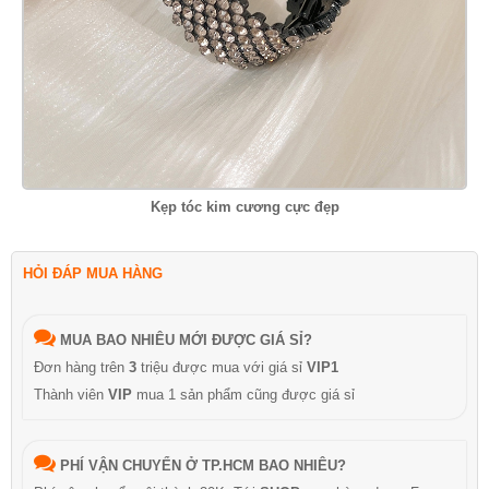
Kẹp tóc kim cương cực đẹp
HỎI ĐÁP MUA HÀNG
MUA BAO NHIÊU MỚI ĐƯỢC GIÁ SỈ?
Đơn hàng trên
3
triệu được mua với giá sỉ
VIP1
Thành viên
VIP
mua 1 sản phẩm cũng được giá sỉ
PHÍ VẬN CHUYỂN Ở TP.HCM BAO NHIÊU?