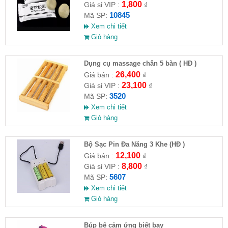
1,800
Giá sỉ VIP :
₫
10845
Mã SP:
Xem chi tiết
Giỏ hàng
Dụng cụ massage chân 5 bàn ( HĐ )
26,400
Giá bán :
₫
23,100
Giá sỉ VIP :
₫
3520
Mã SP:
Xem chi tiết
Giỏ hàng
Bộ Sạc Pin Đa Năng 3 Khe (HĐ )
12,100
Giá bán :
₫
8,800
Giá sỉ VIP :
₫
5607
Mã SP:
Xem chi tiết
Giỏ hàng
​Búp bê cảm ứng biết bay