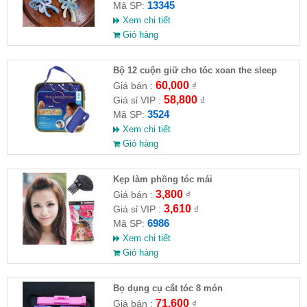
13345
Mã SP:
Xem chi tiết
Giỏ hàng
Bộ 12 cuộn giữ cho tóc xoan the sleep
60,000
Giá bán :
₫
58,800
Giá sỉ VIP :
₫
3524
Mã SP:
Xem chi tiết
Giỏ hàng
Kẹp làm phồng tóc mái
3,800
Giá bán :
₫
3,610
Giá sỉ VIP :
₫
6986
Mã SP:
Xem chi tiết
Giỏ hàng
Bọ dụng cụ cắt tóc 8 món
71,600
Giá bán :
₫