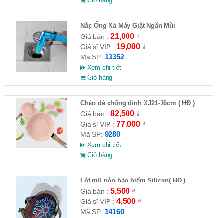
Giỏ hàng
Nắp Ống Xả Máy Giặt Ngăn Mùi
21,000
Giá bán :
₫
19,000
Giá sỉ VIP :
₫
13352
Mã SP:
Xem chi tiết
Giỏ hàng
Chảo đá chống dính XJ21-16cm ( HĐ )
82,500
Giá bán :
₫
77,000
Giá sỉ VIP :
₫
9280
Mã SP:
Xem chi tiết
Giỏ hàng
Lót mũ nón bảo hiểm Silicon( HĐ )
5,500
Giá bán :
₫
4,500
Giá sỉ VIP :
₫
14160
Mã SP: