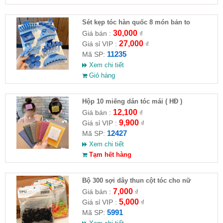
Sét kẹp tóc hàn quốc 8 món bản to
30,000
Giá bán :
₫
27,000
Giá sỉ VIP :
₫
11235
Mã SP:
Xem chi tiết
Giỏ hàng
Hộp 10 miếng dán tóc mái ( HĐ )
12,100
Giá bán :
₫
9,900
Giá sỉ VIP :
₫
12427
Mã SP:
Xem chi tiết
Tạm hết hàng
Bộ 300 sợi dây thun cột tóc cho nữ
7,000
Giá bán :
₫
5,000
Giá sỉ VIP :
₫
5991
Mã SP: