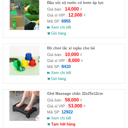
Đầu vòi xịt nước có bơm áp lực
14,000
Giá bán :
₫
12,000
Giá sỉ VIP :
₫
6955
Mã SP:
Xem chi tiết
Giỏ hàng
Đồ chơi lắc xí ngầu cho bé
10,000
Giá bán :
₫
8,000
Giá sỉ VIP :
₫
8410
Mã SP:
Xem chi tiết
Giỏ hàng
Ghế Massage chân 32x25x12cm
58,000
Giá bán :
₫
53,000
Giá sỉ VIP :
₫
12922
Mã SP:
Xem chi tiết
Tạm hết hàng