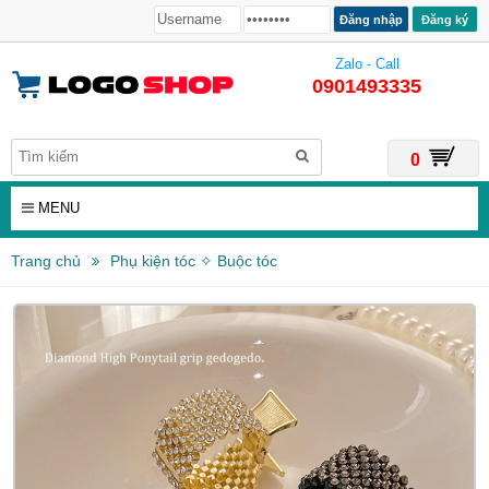
Đăng ký
Zalo - Call
0901493335
0
MENU
Trang chủ
Phụ kiện tóc ✧ Buộc tóc