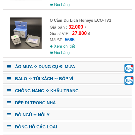
Giỏ hàng
Ổ Cắm Du Lịch Honeys ECO-TV1
32,000
Giá bán :
₫
27,000
Giá sỉ VIP :
₫
5685
Mã SP:
Xem chi tiết
Giỏ hàng
ÁO MƯA ✧ DỤNG CỤ ĐI MƯA
BALO ✧ TÚI XÁCH ✧ BÓP VÍ
CHỐNG NẮNG ✧ KHẨU TRANG
DÉP ĐI TRONG NHÀ
ĐỒ NGỦ ✧ NỘI Y
ĐỒNG HỒ CÁC LOẠI