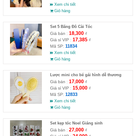
Xem chi tiết
Giỏ hàng
Set 5 Băng Đô Cài Tóc
18,300
Giá bán :
₫
17,385
Giá sỉ VIP :
₫
11834
Mã SP:
Xem chi tiết
Giỏ hàng
Lược mini cho bé gái hình dễ thương
17,000
Giá bán :
₫
15,000
Giá sỉ VIP :
₫
12833
Mã SP:
Xem chi tiết
Giỏ hàng
Set kẹp tóc Noel Giáng sinh
27,000
Giá bán :
₫