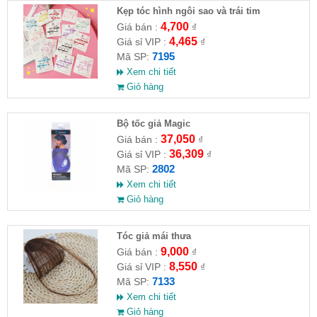
Kẹp tóc hình ngôi sao và trái tim
4,700
Giá bán :
₫
4,465
Giá sỉ VIP :
₫
7195
Mã SP:
Xem chi tiết
Giỏ hàng
Bộ tốc giả Magic
37,050
Giá bán :
₫
36,309
Giá sỉ VIP :
₫
2802
Mã SP:
Xem chi tiết
Giỏ hàng
Tóc giả mái thưa
9,000
Giá bán :
₫
8,550
Giá sỉ VIP :
₫
7133
Mã SP:
Xem chi tiết
Giỏ hàng