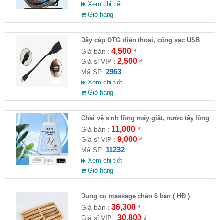
Xem chi tiết
Giỏ hàng
Dây cáp OTG điện thoại, cổng sạc USB
4,500
Giá bán :
₫
2,500
Giá sỉ VIP :
₫
2963
Mã SP:
Xem chi tiết
Giỏ hàng
Chai vệ sinh lồng máy giặt, nước tẩy lồng
máy giặt CLEANING FLUID
11,000
Giá bán :
₫
9,000
Giá sỉ VIP :
₫
11232
Mã SP:
Xem chi tiết
Giỏ hàng
Dụng cụ massage chân 6 bàn ( HĐ )
36,300
Giá bán :
₫
30,800
Giá sỉ VIP :
₫