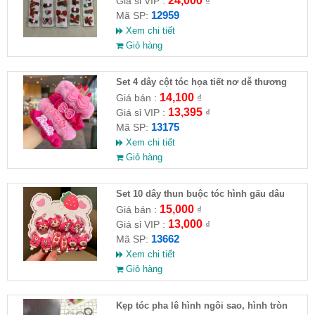
24,000
Giá sỉ VIP :
₫
12959
Mã SP:
Xem chi tiết
Giỏ hàng
Set 4 dây cột tóc họa tiết nơ dễ thương
14,100
Giá bán :
₫
13,395
Giá sỉ VIP :
₫
13175
Mã SP:
Xem chi tiết
Giỏ hàng
Set 10 dây thun buộc tóc hình gấu dâu
15,000
Giá bán :
₫
13,000
Giá sỉ VIP :
₫
13662
Mã SP:
Xem chi tiết
Giỏ hàng
Kẹp tóc pha lê hình ngôi sao, hình tròn