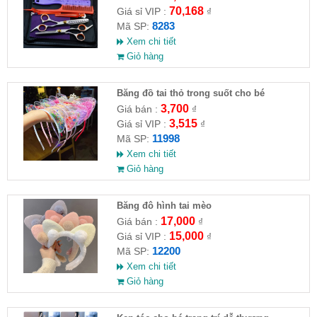
70,168
Giá sỉ VIP :
₫
8283
Mã SP:
Xem chi tiết
Giỏ hàng
Băng đồ tai thỏ trong suốt cho bé
3,700
Giá bán :
₫
3,515
Giá sỉ VIP :
₫
11998
Mã SP:
Xem chi tiết
Giỏ hàng
Băng đô hình tai mèo
17,000
Giá bán :
₫
15,000
Giá sỉ VIP :
₫
12200
Mã SP:
Xem chi tiết
Giỏ hàng