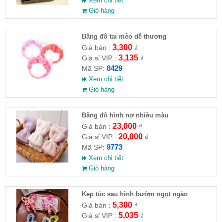
Xem chi tiết
Giỏ hàng
Băng đô tai mèo dễ thương
3,300
Giá bán :
₫
3,135
Giá sỉ VIP :
₫
8429
Mã SP:
Xem chi tiết
Giỏ hàng
Băng đô hình nơ nhiều màu
23,000
Giá bán :
₫
20,000
Giá sỉ VIP :
₫
9773
Mã SP:
Xem chi tiết
Giỏ hàng
Kẹp tóc sau hình bướm ngọt ngào
5,300
Giá bán :
₫
5,035
Giá sỉ VIP :
₫