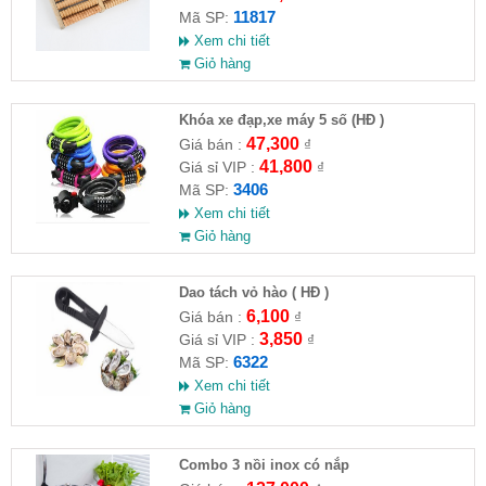
11817
Mã SP:
Xem chi tiết
Giỏ hàng
Khóa xe đạp,xe máy 5 số (HĐ )
47,300
Giá bán :
₫
41,800
Giá sỉ VIP :
₫
3406
Mã SP:
Xem chi tiết
Giỏ hàng
Dao tách vỏ hào ( HĐ )
6,100
Giá bán :
₫
3,850
Giá sỉ VIP :
₫
6322
Mã SP:
Xem chi tiết
Giỏ hàng
Combo 3 nồi inox có nắp