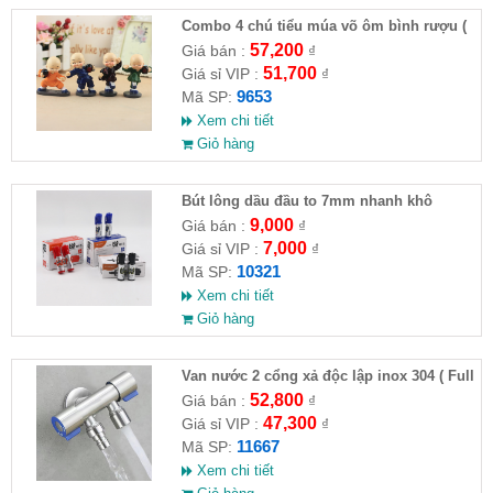
Combo 4 chú tiểu múa võ ôm bình rượu (
HĐ )
57,200
Giá bán :
₫
51,700
Giá sỉ VIP :
₫
9653
Mã SP:
Xem chi tiết
Giỏ hàng
Bút lông dầu đầu to 7mm nhanh khô
9,000
Giá bán :
₫
7,000
Giá sỉ VIP :
₫
10321
Mã SP:
Xem chi tiết
Giỏ hàng
Van nước 2 cổng xả độc lập inox 304 ( Full
VAT )
52,800
Giá bán :
₫
47,300
Giá sỉ VIP :
₫
11667
Mã SP:
Xem chi tiết