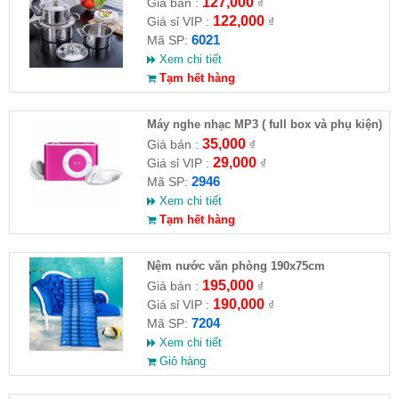
127,000
Giá bán :
₫
122,000
Giá sỉ VIP :
₫
6021
Mã SP:
Xem chi tiết
Tạm hết hàng
Máy nghe nhạc MP3 ( full box và phụ kiện)
35,000
Giá bán :
₫
29,000
Giá sỉ VIP :
₫
2946
Mã SP:
Xem chi tiết
Tạm hết hàng
Nệm nước văn phòng 190x75cm
195,000
Giá bán :
₫
190,000
Giá sỉ VIP :
₫
7204
Mã SP:
Xem chi tiết
Giỏ hàng