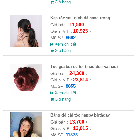
Giỏ hàng
Kẹp tóc sau đính đá sang trọng
11,500
Giá bán :
₫
10,925
Giá sỉ VIP :
₫
8692
Mã SP:
Xem chi tiết
Giỏ hàng
Tóc giả búi củ tỏi (màu đen và nâu)
24,300
Giá bán :
₫
23,814
Giá sỉ VIP :
₫
8855
Mã SP:
Xem chi tiết
Giỏ hàng
Băng đô cài tóc happy birthday
13,700
Giá bán :
₫
13,015
Giá sỉ VIP :
₫
11573
Mã SP: