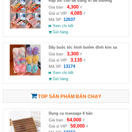
Kẹp tóc cho bé trang trí dễ thương
4,300
Giá bán :
₫
4,085
Giá sỉ VIP :
₫
12637
Mã SP:
Xem chi tiết
Giỏ hàng
Dây buộc tóc hình bướm đính kim sa
3,300
Giá bán :
₫
3,135
Giá sỉ VIP :
₫
13174
Mã SP:
Xem chi tiết
Giỏ hàng
TOP SẢN PHẨM BÁN CHẠY
Dụng cụ massage 8 bàn
64,000
Giá bán :
₫
59,000
Giá sỉ VIP :
₫