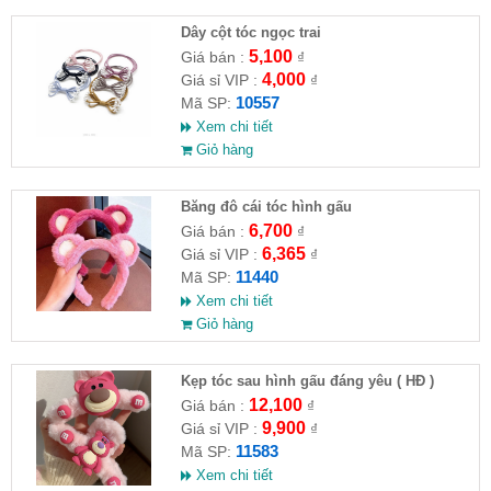
Dây cột tóc ngọc trai
5,100
Giá bán :
₫
4,000
Giá sỉ VIP :
₫
10557
Mã SP:
Xem chi tiết
Giỏ hàng
Băng đô cái tóc hình gấu
6,700
Giá bán :
₫
6,365
Giá sỉ VIP :
₫
11440
Mã SP:
Xem chi tiết
Giỏ hàng
Kẹp tóc sau hình gấu đáng yêu ( HĐ )
12,100
Giá bán :
₫
9,900
Giá sỉ VIP :
₫
11583
Mã SP:
Xem chi tiết