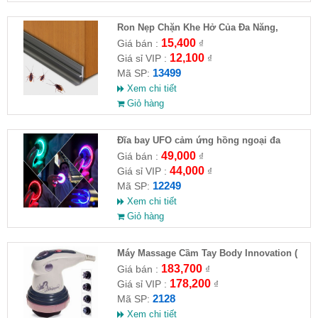
Ron Nẹp Chặn Khe Hở Của Đa Năng,
Chống Côn Trùng( HĐ )
15,400
Giá bán :
₫
12,100
Giá sỉ VIP :
₫
13499
Mã SP:
Xem chi tiết
Giỏ hàng
Đĩa bay UFO cảm ứng hồng ngoại đa
chiều tự động bay về
49,000
Giá bán :
₫
44,000
Giá sỉ VIP :
₫
12249
Mã SP:
Xem chi tiết
Giỏ hàng
Máy Massage Cầm Tay Body Innovation (
HĐ )
183,700
Giá bán :
₫
178,200
Giá sỉ VIP :
₫
2128
Mã SP:
Xem chi tiết