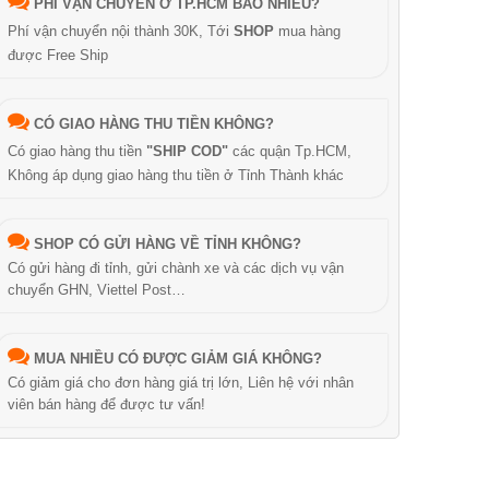
PHÍ VẬN CHUYỂN Ở TP.HCM BAO NHIÊU?
Phí vận chuyển nội thành 30K, Tới
SHOP
mua hàng
được Free Ship
CÓ GIAO HÀNG THU TIỀN KHÔNG?
Có giao hàng thu tiền
"SHIP COD"
các quận Tp.HCM,
Không áp dụng giao hàng thu tiền ở Tỉnh Thành khác
SHOP CÓ GỬI HÀNG VỀ TỈNH KHÔNG?
Có gửi hàng đi tỉnh, gửi chành xe và các dịch vụ vận
chuyển GHN, Viettel Post…
MUA NHIỀU CÓ ĐƯỢC GIẢM GIÁ KHÔNG?
Có giảm giá cho đơn hàng giá trị lớn, Liên hệ với nhân
viên bán hàng để được tư vấn!