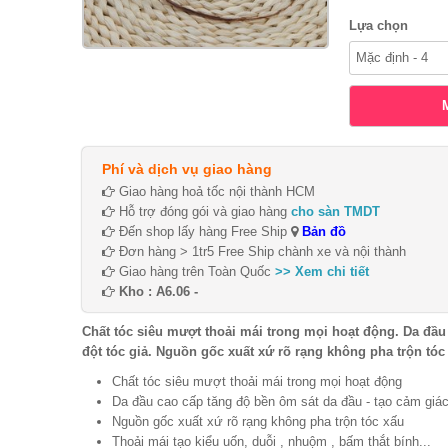
Lựa chọn
Phí và dịch vụ giao hàng
Giao hàng hoả tốc nội thành HCM
Hỗ trợ đóng gói và giao hàng
cho sàn TMDT
Đến shop lấy hàng Free Ship
Bản đồ
Đơn hàng > 1tr5 Free Ship chành xe và nội thành
Giao hàng trên Toàn Quốc
>> Xem chi tiết
Kho : A6.06 -
Chất tóc siêu mượt thoải mái trong mọi hoạt động. Da đầu
đột tóc giả. Nguồn gốc xuất xứ rõ rạng không pha trộn tóc 
Chất tóc siêu mượt thoải mái trong mọi hoạt động
Da đầu cao cấp tăng độ bền ôm sát da đầu - tạo cảm giác
Nguồn gốc xuất xứ rõ rạng không pha trộn tóc xấu
Thoải mái tạo kiểu uốn, duỗi , nhuộm , bấm thắt bính...