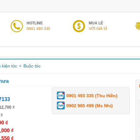
HOTLINE
MUA LẺ
0901 493 335
VỚI GIÁ SỈ
 kiện tóc ✧ Buộc tóc
thưa
0901 493 335 (Thu Hiền)
7133
0902 985 499 (Ms Nhi)
12,700 ₫
 ₫
00 ₫
,000 ₫
,550 ₫