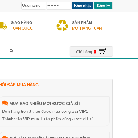
Đăng ký
GIAO HÀNG
SẢN PHẨM
TOÀN QUỐC
MỚI HÀNG TUẦN
0
Giỏ hàng
HỎI ĐÁP MUA HÀNG
MUA BAO NHIÊU MỚI ĐƯỢC GIÁ SỈ?
Đơn hàng trên
3
triệu được mua với giá sỉ
VIP1
Thành viên
VIP
mua 1 sản phẩm cũng được giá sỉ