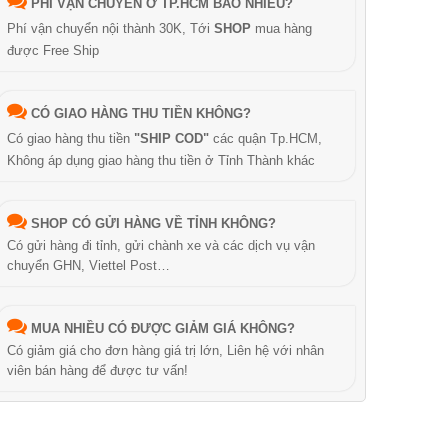
PHÍ VẬN CHUYỂN Ở TP.HCM BAO NHIÊU?
Phí vận chuyển nội thành 30K, Tới
SHOP
mua hàng
được Free Ship
CÓ GIAO HÀNG THU TIỀN KHÔNG?
Có giao hàng thu tiền
"SHIP COD"
các quận Tp.HCM,
Không áp dụng giao hàng thu tiền ở Tỉnh Thành khác
SHOP CÓ GỬI HÀNG VỀ TỈNH KHÔNG?
Có gửi hàng đi tỉnh, gửi chành xe và các dịch vụ vận
chuyển GHN, Viettel Post…
MUA NHIỀU CÓ ĐƯỢC GIẢM GIÁ KHÔNG?
Có giảm giá cho đơn hàng giá trị lớn, Liên hệ với nhân
viên bán hàng để được tư vấn!