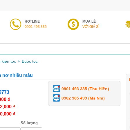
HOTLINE
MUA LẺ
0901 493 335
VỚI GIÁ SỈ
 kiện tóc ✧ Buộc tóc
h nơ nhiều màu
0901 493 335 (Thu Hiền)
9773
0902 985 499 (Ms Nhi)
000 ₫
2,000 ₫
0,000 ₫
Số lượng