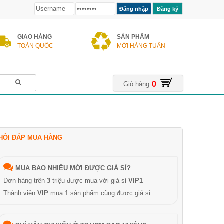
Đăng ký
GIAO HÀNG
SẢN PHẨM
TOÀN QUỐC
MỚI HÀNG TUẦN
0
Giỏ hàng
HỎI ĐÁP MUA HÀNG
MUA BAO NHIÊU MỚI ĐƯỢC GIÁ SỈ?
Đơn hàng trên
3
triệu được mua với giá sỉ
VIP1
Thành viên
VIP
mua 1 sản phẩm cũng được giá sỉ