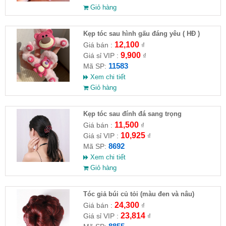
Giỏ hàng
Kẹp tóc sau hình gấu đáng yêu ( HĐ )
12,100
Giá bán :
₫
9,900
Giá sỉ VIP :
₫
11583
Mã SP:
Xem chi tiết
Giỏ hàng
Kẹp tóc sau đính đá sang trọng
11,500
Giá bán :
₫
10,925
Giá sỉ VIP :
₫
8692
Mã SP:
Xem chi tiết
Giỏ hàng
Tóc giả búi củ tỏi (màu đen và nâu)
24,300
Giá bán :
₫
23,814
Giá sỉ VIP :
₫