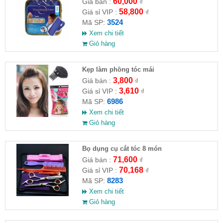
60,000
Giá bán :
₫
58,800
Giá sỉ VIP :
₫
3524
Mã SP:
Xem chi tiết
Giỏ hàng
Kẹp làm phồng tóc mái
3,800
Giá bán :
₫
3,610
Giá sỉ VIP :
₫
6986
Mã SP:
Xem chi tiết
Giỏ hàng
Bọ dụng cụ cắt tóc 8 món
71,600
Giá bán :
₫
70,168
Giá sỉ VIP :
₫
8283
Mã SP:
Xem chi tiết
Giỏ hàng