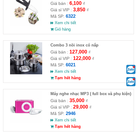
6,100
Giá bán :
₫
3,850
Giá sỉ VIP :
₫
6322
Mã SP:
Xem chi tiết
Giỏ hàng
Combo 3 nồi inox có nắp
127,000
Giá bán :
₫
122,000
Giá sỉ VIP :
₫
6021
Mã SP:
Xem chi tiết
Tạm hết hàng
Máy nghe nhạc MP3 ( full box và phụ kiện)
35,000
Giá bán :
₫
29,000
Giá sỉ VIP :
₫
2946
Mã SP:
Xem chi tiết
Tạm hết hàng