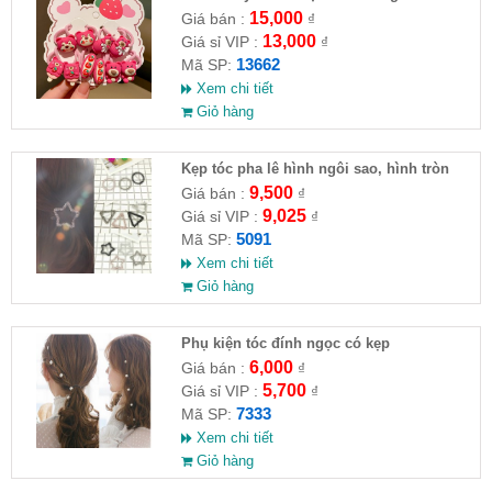
15,000
Giá bán :
₫
13,000
Giá sỉ VIP :
₫
13662
Mã SP:
Xem chi tiết
Giỏ hàng
Kẹp tóc pha lê hình ngôi sao, hình tròn
9,500
Giá bán :
₫
9,025
Giá sỉ VIP :
₫
5091
Mã SP:
Xem chi tiết
Giỏ hàng
Phụ kiện tóc đính ngọc có kẹp
6,000
Giá bán :
₫
5,700
Giá sỉ VIP :
₫
7333
Mã SP:
Xem chi tiết
Giỏ hàng