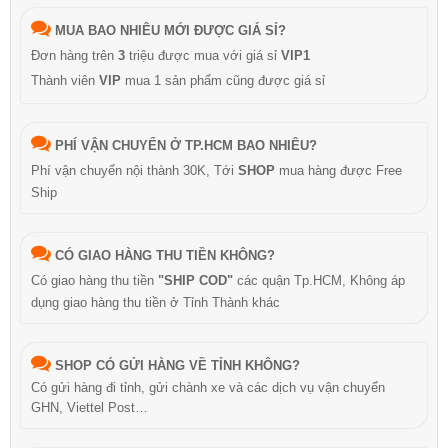
MUA BAO NHIÊU MỚI ĐƯỢC GIÁ SỈ?
Đơn hàng trên
3
triệu được mua với giá sỉ
VIP1
Thành viên
VIP
mua 1 sản phẩm cũng được giá sỉ
PHÍ VẬN CHUYỂN Ở TP.HCM BAO NHIÊU?
Phí vận chuyển nội thành 30K, Tới
SHOP
mua hàng được Free
Ship
CÓ GIAO HÀNG THU TIỀN KHÔNG?
Có giao hàng thu tiền
"SHIP COD"
các quận Tp.HCM, Không áp
dụng giao hàng thu tiền ở Tỉnh Thành khác
SHOP CÓ GỬI HÀNG VỀ TỈNH KHÔNG?
Có gửi hàng đi tỉnh, gửi chành xe và các dịch vụ vận chuyển
GHN, Viettel Post…