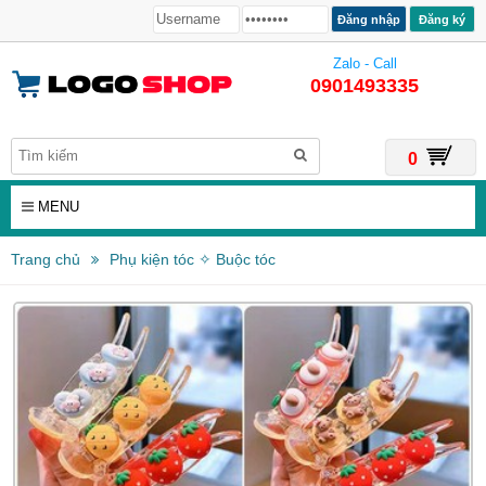
Đăng ký
Zalo - Call
0901493335
0
MENU
Trang chủ
Phụ kiện tóc ✧ Buộc tóc