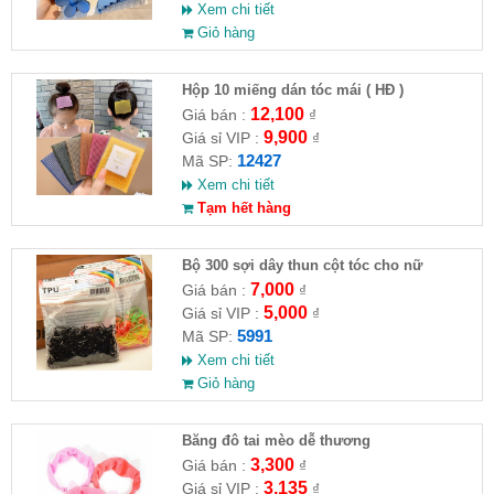
Xem chi tiết
Giỏ hàng
Hộp 10 miếng dán tóc mái ( HĐ )
12,100
Giá bán :
₫
9,900
Giá sỉ VIP :
₫
12427
Mã SP:
Xem chi tiết
Tạm hết hàng
Bộ 300 sợi dây thun cột tóc cho nữ
7,000
Giá bán :
₫
5,000
Giá sỉ VIP :
₫
5991
Mã SP:
Xem chi tiết
Giỏ hàng
Băng đô tai mèo dễ thương
3,300
Giá bán :
₫
3,135
Giá sỉ VIP :
₫