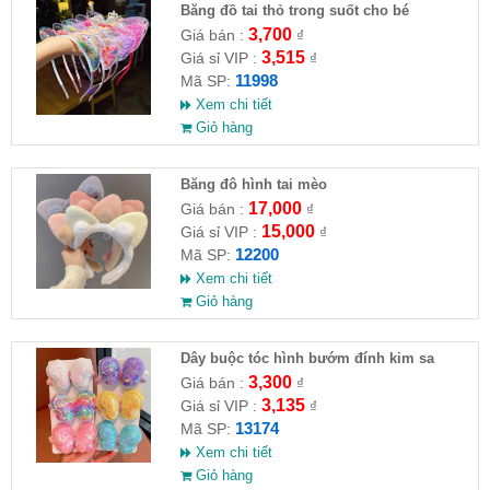
Băng đồ tai thỏ trong suốt cho bé
3,700
Giá bán :
₫
3,515
Giá sỉ VIP :
₫
11998
Mã SP:
Xem chi tiết
Giỏ hàng
Băng đô hình tai mèo
17,000
Giá bán :
₫
15,000
Giá sỉ VIP :
₫
12200
Mã SP:
Xem chi tiết
Giỏ hàng
Dây buộc tóc hình bướm đính kim sa
3,300
Giá bán :
₫
3,135
Giá sỉ VIP :
₫
13174
Mã SP:
Xem chi tiết
Giỏ hàng