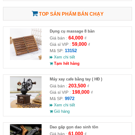
TOP SẢN PHẨM BÁN CHẠY
Dụng cụ massage 8 bàn
64,000
Giá bán :
₫
59,000
Giá sỉ VIP :
₫
13152
Mã SP:
Xem chi tiết
Tạm hết hàng
Máy xay cafe bằng tay ( HĐ )
203,500
Giá bán :
₫
198,000
Giá sỉ VIP :
₫
9972
Mã SP:
Xem chi tiết
Giỏ hàng
Dao gấp gọn dao sinh tồn
61,000
Giá bán :
₫