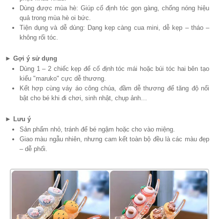
Dùng được mùa hè: Giúp cố định tóc gọn gàng, chống nóng hiệu
quả trong mùa hè oi bức.
Tiện dụng và dễ dùng: Dạng kẹp càng cua mini, dễ kẹp – tháo –
không rối tóc.
► Gợi ý sử dụng
Dùng 1 – 2 chiếc kẹp để cố định tóc mái hoặc búi tóc hai bên tạo
kiểu "maruko" cực dễ thương.
Kết hợp cùng váy áo công chúa, đầm dễ thương để tăng độ nổi
bật cho bé khi đi chơi, sinh nhật, chụp ảnh…
►
Lưu ý
Sản phẩm nhỏ, tránh để bé ngậm hoặc cho vào miệng.
Giao màu ngẫu nhiên, nhưng cam kết toàn bộ đều là các màu đẹp
– dễ phối.