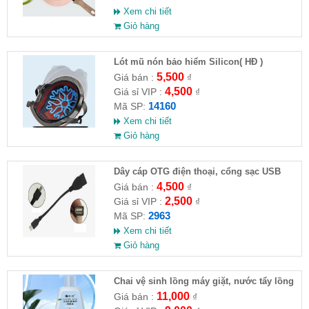
Xem chi tiết
Giỏ hàng
Lót mũ nón bảo hiểm Silicon( HĐ )
5,500
Giá bán :
₫
4,500
Giá sỉ VIP :
₫
14160
Mã SP:
Xem chi tiết
Giỏ hàng
Dây cáp OTG điện thoại, cổng sạc USB
4,500
Giá bán :
₫
2,500
Giá sỉ VIP :
₫
2963
Mã SP:
Xem chi tiết
Giỏ hàng
Chai vệ sinh lồng máy giặt, nước tẩy lồng
máy giặt CLEANING FLUID
11,000
Giá bán :
₫