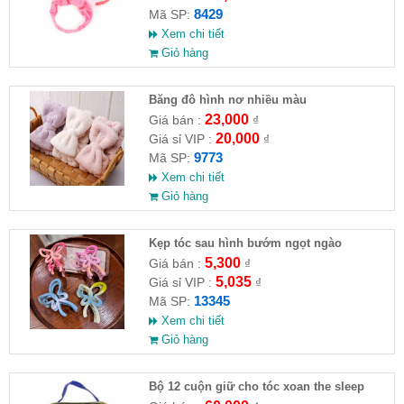
8429
Mã SP:
Xem chi tiết
Giỏ hàng
Băng đô hình nơ nhiều màu
23,000
Giá bán :
₫
20,000
Giá sỉ VIP :
₫
9773
Mã SP:
Xem chi tiết
Giỏ hàng
Kẹp tóc sau hình bướm ngọt ngào
5,300
Giá bán :
₫
5,035
Giá sỉ VIP :
₫
13345
Mã SP:
Xem chi tiết
Giỏ hàng
Bộ 12 cuộn giữ cho tóc xoan the sleep