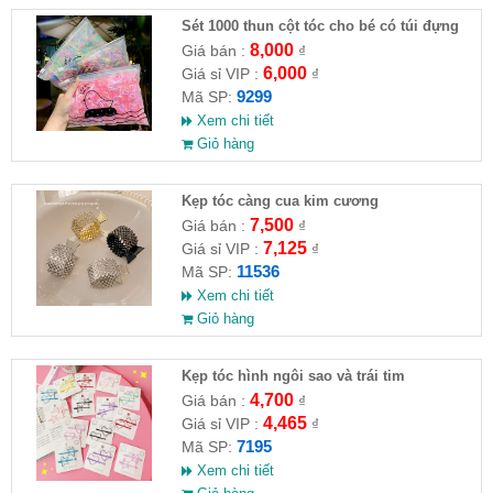
Sét 1000 thun cột tóc cho bé có túi đựng
8,000
Giá bán :
₫
6,000
Giá sỉ VIP :
₫
9299
Mã SP:
Xem chi tiết
Giỏ hàng
Kẹp tóc càng cua kim cương
7,500
Giá bán :
₫
7,125
Giá sỉ VIP :
₫
11536
Mã SP:
Xem chi tiết
Giỏ hàng
Kẹp tóc hình ngôi sao và trái tim
4,700
Giá bán :
₫
4,465
Giá sỉ VIP :
₫
7195
Mã SP:
Xem chi tiết