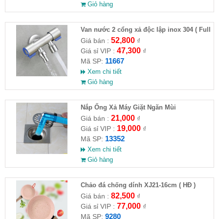
Giỏ hàng
Van nước 2 cổng xả độc lập inox 304 ( Full
VAT )
52,800
Giá bán :
₫
47,300
Giá sỉ VIP :
₫
11667
Mã SP:
Xem chi tiết
Giỏ hàng
Nắp Ống Xả Máy Giặt Ngăn Mùi
21,000
Giá bán :
₫
19,000
Giá sỉ VIP :
₫
13352
Mã SP:
Xem chi tiết
Giỏ hàng
Chảo đá chống dính XJ21-16cm ( HĐ )
82,500
Giá bán :
₫
77,000
Giá sỉ VIP :
₫
9280
Mã SP: