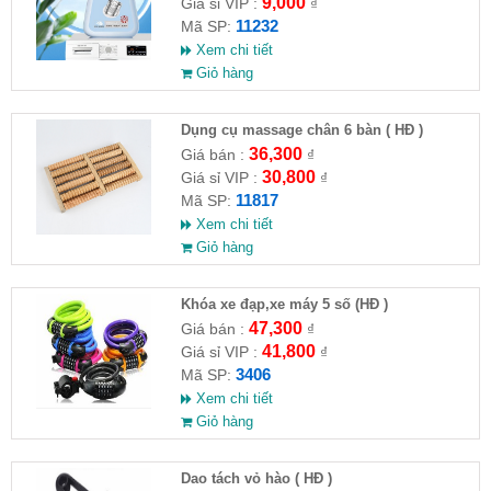
9,000
Giá sỉ VIP :
₫
11232
Mã SP:
Xem chi tiết
Giỏ hàng
Dụng cụ massage chân 6 bàn ( HĐ )
36,300
Giá bán :
₫
30,800
Giá sỉ VIP :
₫
11817
Mã SP:
Xem chi tiết
Giỏ hàng
Khóa xe đạp,xe máy 5 số (HĐ )
47,300
Giá bán :
₫
41,800
Giá sỉ VIP :
₫
3406
Mã SP:
Xem chi tiết
Giỏ hàng
Dao tách vỏ hào ( HĐ )