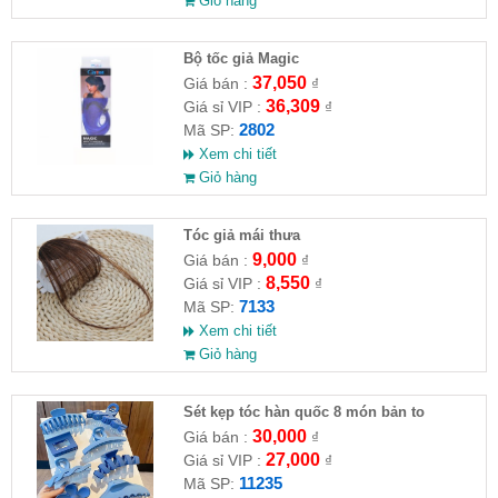
Giỏ hàng
Bộ tốc giả Magic
37,050
Giá bán :
₫
36,309
Giá sỉ VIP :
₫
2802
Mã SP:
Xem chi tiết
Giỏ hàng
Tóc giả mái thưa
9,000
Giá bán :
₫
8,550
Giá sỉ VIP :
₫
7133
Mã SP:
Xem chi tiết
Giỏ hàng
Sét kẹp tóc hàn quốc 8 món bản to
30,000
Giá bán :
₫
27,000
Giá sỉ VIP :
₫
11235
Mã SP: