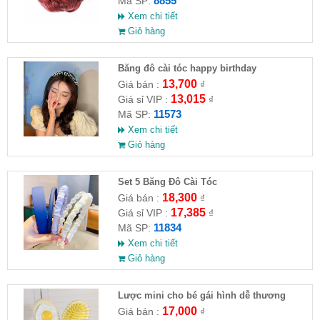
8855
Mã SP:
Xem chi tiết
Giỏ hàng
Băng đô cài tóc happy birthday
13,700
Giá bán :
₫
13,015
Giá sỉ VIP :
₫
11573
Mã SP:
Xem chi tiết
Giỏ hàng
Set 5 Băng Đô Cài Tóc
18,300
Giá bán :
₫
17,385
Giá sỉ VIP :
₫
11834
Mã SP:
Xem chi tiết
Giỏ hàng
Lược mini cho bé gái hình dễ thương
17,000
Giá bán :
₫