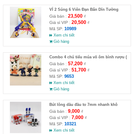
VỈ 2 Súng 6 Viên Đạn Bắn Dín Tường
23,500
Giá bán :
₫
20,500
Giá sỉ VIP :
₫
10989
Mã SP:
Xem chi tiết
Giỏ hàng
Combo 4 chú tiểu múa võ ôm bình rượu (
HĐ )
57,200
Giá bán :
₫
51,700
Giá sỉ VIP :
₫
9653
Mã SP:
Xem chi tiết
Giỏ hàng
Bút lông dầu đầu to 7mm nhanh khô
9,000
Giá bán :
₫
7,000
Giá sỉ VIP :
₫
10321
Mã SP:
Xem chi tiết