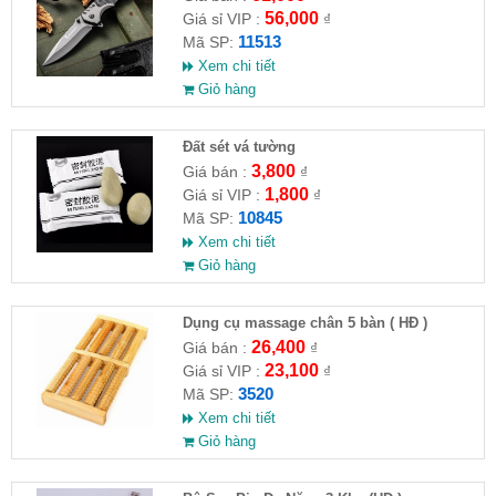
56,000
Giá sỉ VIP :
₫
11513
Mã SP:
Xem chi tiết
Giỏ hàng
Đất sét vá tường
3,800
Giá bán :
₫
1,800
Giá sỉ VIP :
₫
10845
Mã SP:
Xem chi tiết
Giỏ hàng
Dụng cụ massage chân 5 bàn ( HĐ )
26,400
Giá bán :
₫
23,100
Giá sỉ VIP :
₫
3520
Mã SP:
Xem chi tiết
Giỏ hàng