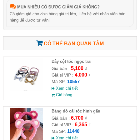
MUA NHIỀU CÓ ĐƯỢC GIẢM GIÁ KHÔNG?
Có giảm giá cho đơn hàng giá trị lớn, Liên hệ với nhân viên bán
hàng để được tư vấn!
CÓ THỂ BẠN QUAN TÂM
Dây cột tóc ngọc trai
5,100
Giá bán :
₫
4,000
Giá sỉ VIP :
₫
10557
Mã SP:
Xem chi tiết
Giỏ hàng
Băng đô cái tóc hình gấu
6,700
Giá bán :
₫
6,365
Giá sỉ VIP :
₫
11440
Mã SP:
Xem chi tiết