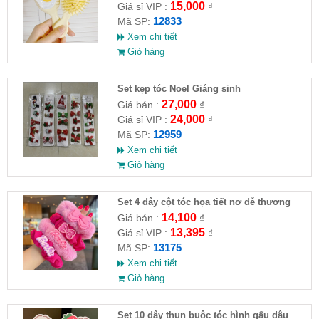
15,000
Giá sỉ VIP :
₫
12833
Mã SP:
Xem chi tiết
Giỏ hàng
Set kẹp tóc Noel Giáng sinh
27,000
Giá bán :
₫
24,000
Giá sỉ VIP :
₫
12959
Mã SP:
Xem chi tiết
Giỏ hàng
Set 4 dây cột tóc họa tiết nơ dễ thương
14,100
Giá bán :
₫
13,395
Giá sỉ VIP :
₫
13175
Mã SP:
Xem chi tiết
Giỏ hàng
Set 10 dây thun buộc tóc hình gấu dâu