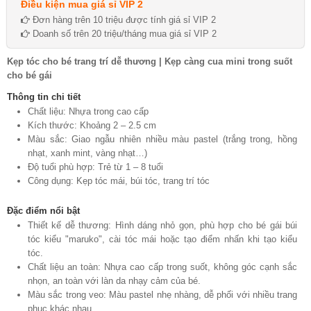
Điều kiện mua giá sỉ VIP 2
Đơn hàng trên 10 triệu được tính giá sỉ VIP 2
Doanh số trên 20 triệu/tháng mua giá sỉ VIP 2
Kẹp tóc cho bé trang trí dễ thương | Kẹp càng cua mini trong suốt
cho bé gái
Thông tin chi tiết
Chất liệu: Nhựa trong cao cấp
Kích thước: Khoảng 2 – 2.5 cm
Màu sắc: Giao ngẫu nhiên nhiều màu pastel (trắng trong, hồng
nhạt, xanh mint, vàng nhạt…)
Độ tuổi phù hợp: Trẻ từ 1 – 8 tuổi
Công dụng: Kẹp tóc mái, búi tóc, trang trí tóc
Đặc điểm nổi bật
Thiết kế dễ thương: Hình dáng nhỏ gọn, phù hợp cho bé gái búi
tóc kiểu "maruko", cài tóc mái hoặc tạo điểm nhấn khi tạo kiểu
tóc.
Chất liệu an toàn: Nhựa cao cấp trong suốt, không góc cạnh sắc
nhọn, an toàn với làn da nhạy cảm của bé.
Màu sắc trong veo: Màu pastel nhẹ nhàng, dễ phối với nhiều trang
phục khác nhau.