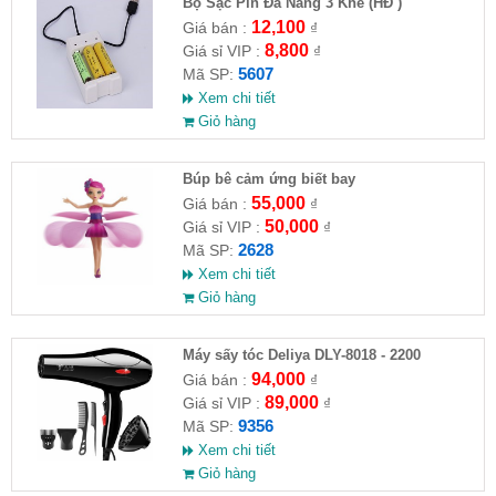
Bộ Sạc Pin Đa Năng 3 Khe (HĐ )
12,100
Giá bán :
₫
8,800
Giá sỉ VIP :
₫
5607
Mã SP:
Xem chi tiết
Giỏ hàng
​Búp bê cảm ứng biết bay
55,000
Giá bán :
₫
50,000
Giá sỉ VIP :
₫
2628
Mã SP:
Xem chi tiết
Giỏ hàng
Máy sấy tóc Deliya DLY-8018 - 2200
94,000
Giá bán :
₫
89,000
Giá sỉ VIP :
₫
9356
Mã SP:
Xem chi tiết
Giỏ hàng