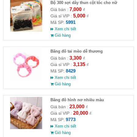
Bộ 300 sợi dây thun cột tóc cho nữ
7,000
Giá bán :
₫
5,000
Giá sỉ VIP :
₫
5991
Mã SP:
Xem chi tiết
Giỏ hàng
Băng đô tai mèo dễ thương
3,300
Giá bán :
₫
3,135
Giá sỉ VIP :
₫
8429
Mã SP:
Xem chi tiết
Giỏ hàng
Băng đô hình nơ nhiều màu
23,000
Giá bán :
₫
20,000
Giá sỉ VIP :
₫
9773
Mã SP:
Xem chi tiết
Giỏ hàng