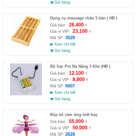
Giỏ hàng
Dụng cụ massage chân 5 bàn ( HĐ )
26,400
Giá bán :
₫
23,100
Giá sỉ VIP :
₫
3520
Mã SP:
Xem chi tiết
Giỏ hàng
Bộ Sạc Pin Đa Năng 3 Khe (HĐ )
12,100
Giá bán :
₫
8,800
Giá sỉ VIP :
₫
5607
Mã SP:
Xem chi tiết
Giỏ hàng
​Búp bê cảm ứng biết bay
55,000
Giá bán :
₫
50,000
Giá sỉ VIP :
₫
2628
Mã SP: