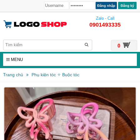
Đăng ký
Zalo - Call
0901493335
0
MENU
Trang chủ
Phụ kiện tóc ✧ Buộc tóc