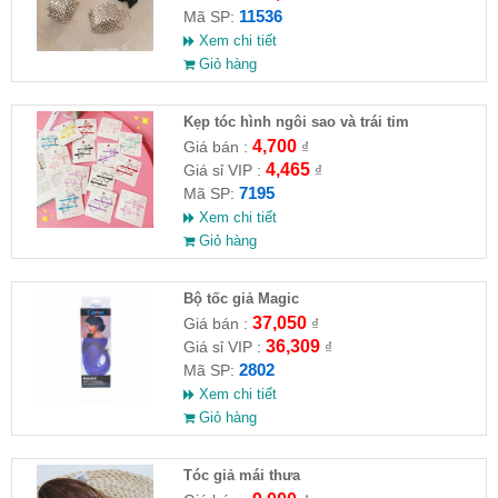
11536
Mã SP:
Xem chi tiết
Giỏ hàng
Kẹp tóc hình ngôi sao và trái tim
4,700
Giá bán :
₫
4,465
Giá sỉ VIP :
₫
7195
Mã SP:
Xem chi tiết
Giỏ hàng
Bộ tốc giả Magic
37,050
Giá bán :
₫
36,309
Giá sỉ VIP :
₫
2802
Mã SP:
Xem chi tiết
Giỏ hàng
Tóc giả mái thưa