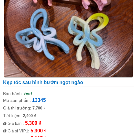
Kẹp tóc sau hình bướm ngọt ngào
Bảo hành:
test
13345
Mã sản phẩm:
Giá thị trường:
7,700 ₫
Tiết kiệm:
2,400 ₫
5,300 ₫
Giá bán :
5,300 ₫
Giá sỉ VIP1: