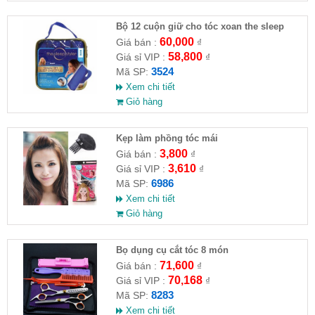
Bộ 12 cuộn giữ cho tóc xoan the sleep
60,000
Giá bán :
₫
58,800
Giá sỉ VIP :
₫
3524
Mã SP:
Xem chi tiết
Giỏ hàng
Kẹp làm phồng tóc mái
3,800
Giá bán :
₫
3,610
Giá sỉ VIP :
₫
6986
Mã SP:
Xem chi tiết
Giỏ hàng
Bọ dụng cụ cắt tóc 8 món
71,600
Giá bán :
₫
70,168
Giá sỉ VIP :
₫
8283
Mã SP:
Xem chi tiết