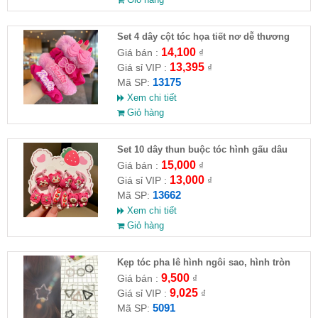
Set 4 dây cột tóc họa tiết nơ dễ thương
14,100
Giá bán :
₫
13,395
Giá sỉ VIP :
₫
13175
Mã SP:
Xem chi tiết
Giỏ hàng
Set 10 dây thun buộc tóc hình gấu dâu
15,000
Giá bán :
₫
13,000
Giá sỉ VIP :
₫
13662
Mã SP:
Xem chi tiết
Giỏ hàng
Kẹp tóc pha lê hình ngôi sao, hình tròn
9,500
Giá bán :
₫
9,025
Giá sỉ VIP :
₫
5091
Mã SP: