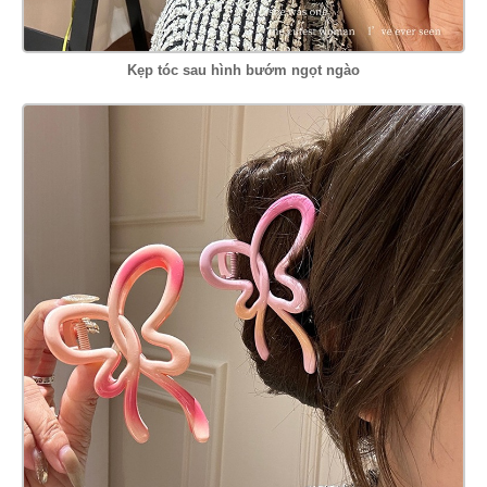
Kẹp tóc sau hình bướm ngọt ngào