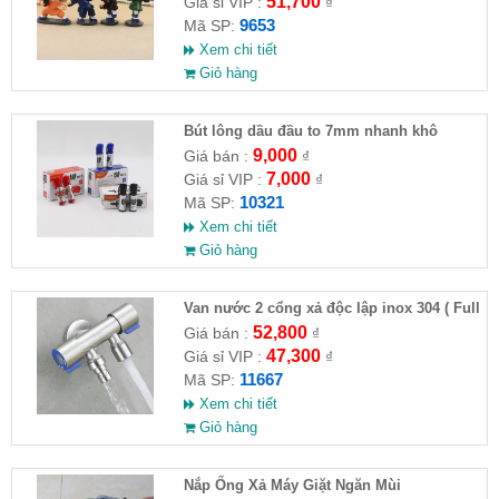
51,700
Giá sỉ VIP :
₫
9653
Mã SP:
Xem chi tiết
Giỏ hàng
Bút lông dầu đầu to 7mm nhanh khô
9,000
Giá bán :
₫
7,000
Giá sỉ VIP :
₫
10321
Mã SP:
Xem chi tiết
Giỏ hàng
Van nước 2 cổng xả độc lập inox 304 ( Full
VAT )
52,800
Giá bán :
₫
47,300
Giá sỉ VIP :
₫
11667
Mã SP:
Xem chi tiết
Giỏ hàng
Nắp Ống Xả Máy Giặt Ngăn Mùi