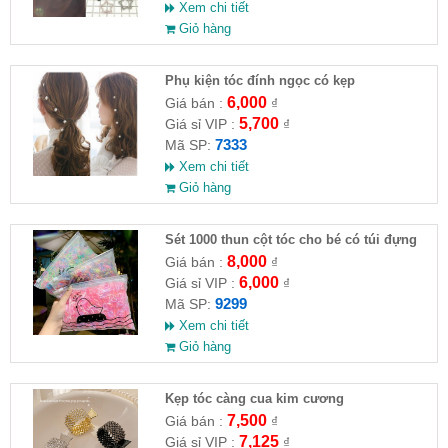
Xem chi tiết
Giỏ hàng
Phụ kiện tóc đính ngọc có kẹp
6,000
Giá bán :
₫
5,700
Giá sỉ VIP :
₫
7333
Mã SP:
Xem chi tiết
Giỏ hàng
Sét 1000 thun cột tóc cho bé có túi đựng
8,000
Giá bán :
₫
6,000
Giá sỉ VIP :
₫
9299
Mã SP:
Xem chi tiết
Giỏ hàng
Kẹp tóc càng cua kim cương
7,500
Giá bán :
₫
7,125
Giá sỉ VIP :
₫