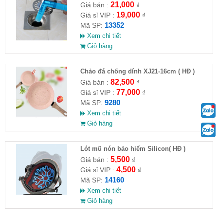
21,000
Giá bán :
₫
19,000
Giá sỉ VIP :
₫
13352
Mã SP:
Xem chi tiết
Giỏ hàng
Chảo đá chống dính XJ21-16cm ( HĐ )
82,500
Giá bán :
₫
77,000
Giá sỉ VIP :
₫
9280
Mã SP:
Xem chi tiết
Giỏ hàng
Lót mũ nón bảo hiểm Silicon( HĐ )
5,500
Giá bán :
₫
4,500
Giá sỉ VIP :
₫
14160
Mã SP:
Xem chi tiết
Giỏ hàng