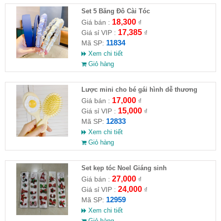
Set 5 Băng Đô Cài Tóc
18,300
Giá bán :
₫
17,385
Giá sỉ VIP :
₫
11834
Mã SP:
Xem chi tiết
Giỏ hàng
Lược mini cho bé gái hình dễ thương
17,000
Giá bán :
₫
15,000
Giá sỉ VIP :
₫
12833
Mã SP:
Xem chi tiết
Giỏ hàng
Set kẹp tóc Noel Giáng sinh
27,000
Giá bán :
₫
24,000
Giá sỉ VIP :
₫
12959
Mã SP:
Xem chi tiết
Giỏ hàng