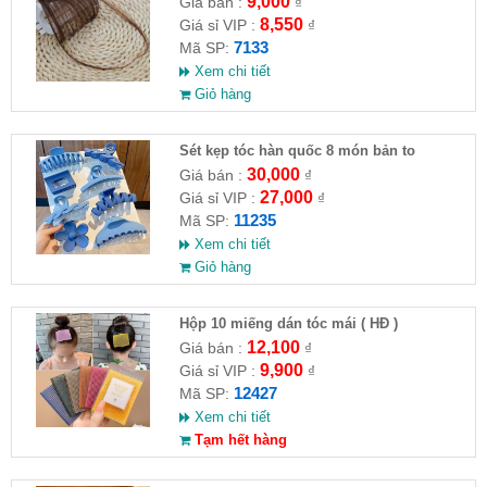
9,000
Giá bán :
₫
8,550
Giá sỉ VIP :
₫
7133
Mã SP:
Xem chi tiết
Giỏ hàng
Sét kẹp tóc hàn quốc 8 món bản to
30,000
Giá bán :
₫
27,000
Giá sỉ VIP :
₫
11235
Mã SP:
Xem chi tiết
Giỏ hàng
Hộp 10 miếng dán tóc mái ( HĐ )
12,100
Giá bán :
₫
9,900
Giá sỉ VIP :
₫
12427
Mã SP:
Xem chi tiết
Tạm hết hàng