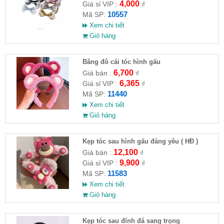
4,000
Giá sỉ VIP :
₫
10557
Mã SP:
Xem chi tiết
Giỏ hàng
Băng đô cái tóc hình gấu
6,700
Giá bán :
₫
6,365
Giá sỉ VIP :
₫
11440
Mã SP:
Xem chi tiết
Giỏ hàng
Kẹp tóc sau hình gấu đáng yêu ( HĐ )
12,100
Giá bán :
₫
9,900
Giá sỉ VIP :
₫
11583
Mã SP:
Xem chi tiết
Giỏ hàng
Kẹp tóc sau đính đá sang trọng