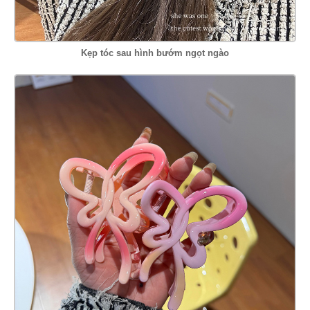
Kẹp tóc sau hình bướm ngọt ngào