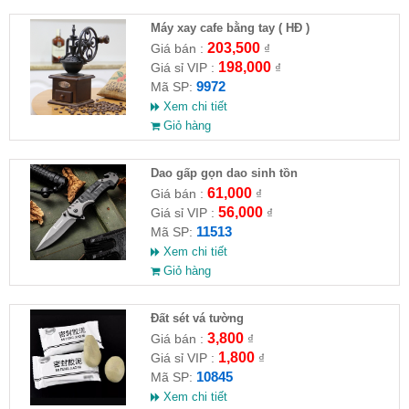
Máy xay cafe bằng tay ( HĐ )
203,500
Giá bán :
₫
198,000
Giá sỉ VIP :
₫
9972
Mã SP:
Xem chi tiết
Giỏ hàng
Dao gấp gọn dao sinh tồn
61,000
Giá bán :
₫
56,000
Giá sỉ VIP :
₫
11513
Mã SP:
Xem chi tiết
Giỏ hàng
Đất sét vá tường
3,800
Giá bán :
₫
1,800
Giá sỉ VIP :
₫
10845
Mã SP:
Xem chi tiết