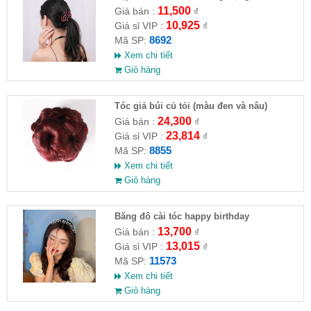
11,500
Giá bán :
₫
10,925
Giá sỉ VIP :
₫
8692
Mã SP:
Xem chi tiết
Giỏ hàng
Tóc giả búi củ tỏi (màu đen và nâu)
24,300
Giá bán :
₫
23,814
Giá sỉ VIP :
₫
8855
Mã SP:
Xem chi tiết
Giỏ hàng
Băng đô cài tóc happy birthday
13,700
Giá bán :
₫
13,015
Giá sỉ VIP :
₫
11573
Mã SP:
Xem chi tiết
Giỏ hàng