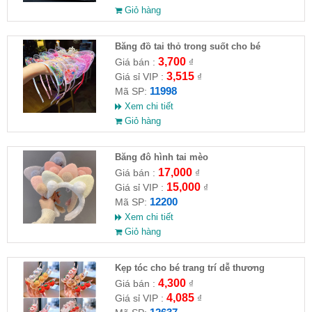
Giỏ hàng
Băng đồ tai thỏ trong suốt cho bé
3,700
Giá bán :
₫
3,515
Giá sỉ VIP :
₫
11998
Mã SP:
Xem chi tiết
Giỏ hàng
Băng đô hình tai mèo
17,000
Giá bán :
₫
15,000
Giá sỉ VIP :
₫
12200
Mã SP:
Xem chi tiết
Giỏ hàng
Kẹp tóc cho bé trang trí dễ thương
4,300
Giá bán :
₫
4,085
Giá sỉ VIP :
₫