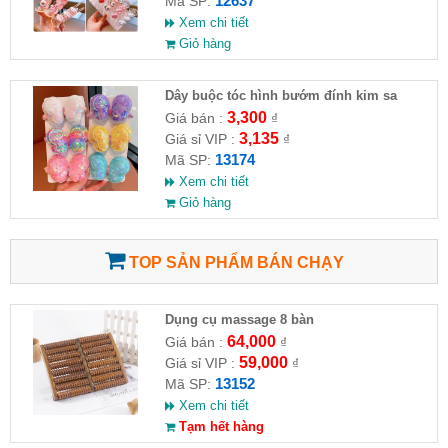
12637
Mã SP:
Xem chi tiết
Giỏ hàng
Dây buộc tóc hình bướm đính kim sa
3,300
Giá bán :
₫
3,135
Giá sỉ VIP :
₫
13174
Mã SP:
Xem chi tiết
Giỏ hàng
TOP SẢN PHẨM BÁN CHẠY
Dụng cụ massage 8 bàn
64,000
Giá bán :
₫
59,000
Giá sỉ VIP :
₫
13152
Mã SP:
Xem chi tiết
Tạm hết hàng