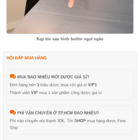
Kẹp tóc sau hình bướm ngọt ngào
HỎI ĐÁP MUA HÀNG
MUA BAO NHIÊU MỚI ĐƯỢC GIÁ SỈ?
Đơn hàng trên
3
triệu được mua với giá sỉ
VIP1
Thành viên
VIP
mua 1 sản phẩm cũng được giá sỉ
PHÍ VẬN CHUYỂN Ở TP.HCM BAO NHIÊU?
Phí vận chuyển nội thành 30K, Tới
SHOP
mua hàng được Free
Ship