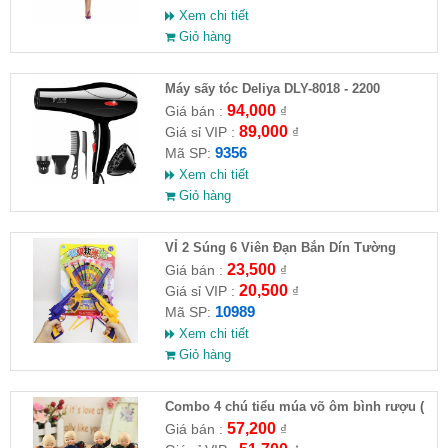
Xem chi tiết
Giỏ hàng
Máy sấy tóc Deliya DLY-8018 - 2200
94,000
Giá bán :
₫
89,000
Giá sỉ VIP :
₫
9356
Mã SP:
Xem chi tiết
Giỏ hàng
VỈ 2 Súng 6 Viên Đạn Bắn Dín Tường
23,500
Giá bán :
₫
20,500
Giá sỉ VIP :
₫
10989
Mã SP:
Xem chi tiết
Giỏ hàng
Combo 4 chú tiểu múa võ ôm bình rượu (
HĐ )
57,200
Giá bán :
₫