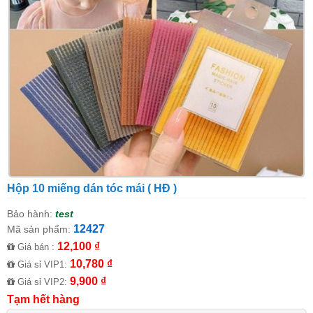
Hộp 10 miếng dán tóc mái ( HĐ )
Bảo hành:
test
12427
Mã sản phẩm:
12,100 ₫
Giá bán :
10,780 ₫
Giá sỉ VIP1:
9,900 ₫
Giá sỉ VIP2:
Tạm hết hàng