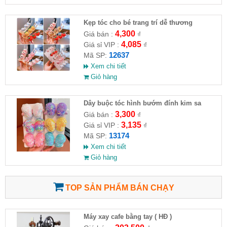
Kẹp tóc cho bé trang trí dễ thương
4,300
Giá bán :
₫
4,085
Giá sỉ VIP :
₫
12637
Mã SP:
Xem chi tiết
Giỏ hàng
Dây buộc tóc hình bướm đính kim sa
3,300
Giá bán :
₫
3,135
Giá sỉ VIP :
₫
13174
Mã SP:
Xem chi tiết
Giỏ hàng
TOP SẢN PHẨM BÁN CHẠY
Máy xay cafe bằng tay ( HĐ )