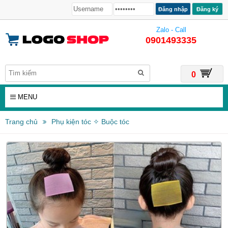
Đăng ký
Zalo - Call
0901493335
0
MENU
Trang chủ
Phụ kiện tóc ✧ Buộc tóc