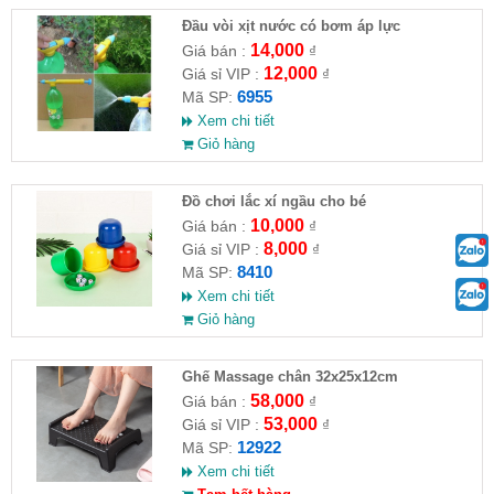
Đầu vòi xịt nước có bơm áp lực
14,000
Giá bán :
₫
12,000
Giá sỉ VIP :
₫
6955
Mã SP:
Xem chi tiết
Giỏ hàng
Đồ chơi lắc xí ngầu cho bé
10,000
Giá bán :
₫
8,000
Giá sỉ VIP :
₫
8410
Mã SP:
Xem chi tiết
Giỏ hàng
Ghế Massage chân 32x25x12cm
58,000
Giá bán :
₫
53,000
Giá sỉ VIP :
₫
12922
Mã SP:
Xem chi tiết