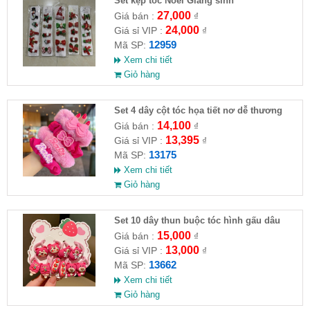
Set kẹp tóc Noel Giáng sinh
27,000
Giá bán :
₫
24,000
Giá sỉ VIP :
₫
12959
Mã SP:
Xem chi tiết
Giỏ hàng
Set 4 dây cột tóc họa tiết nơ dễ thương
14,100
Giá bán :
₫
13,395
Giá sỉ VIP :
₫
13175
Mã SP:
Xem chi tiết
Giỏ hàng
Set 10 dây thun buộc tóc hình gấu dâu
15,000
Giá bán :
₫
13,000
Giá sỉ VIP :
₫
13662
Mã SP:
Xem chi tiết
Giỏ hàng