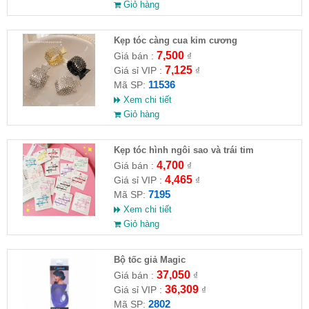
Giỏ hàng
Kẹp tóc càng cua kim cương
7,500
Giá bán :
₫
7,125
Giá sỉ VIP :
₫
11536
Mã SP:
Xem chi tiết
Giỏ hàng
Kẹp tóc hình ngôi sao và trái tim
4,700
Giá bán :
₫
4,465
Giá sỉ VIP :
₫
7195
Mã SP:
Xem chi tiết
Giỏ hàng
Bộ tốc giả Magic
37,050
Giá bán :
₫
36,309
Giá sỉ VIP :
₫
2802
Mã SP: