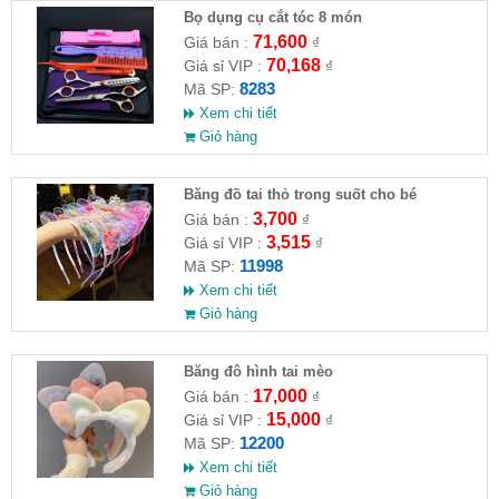
Bọ dụng cụ cắt tóc 8 món
71,600
Giá bán :
₫
70,168
Giá sỉ VIP :
₫
8283
Mã SP:
Xem chi tiết
Giỏ hàng
Băng đồ tai thỏ trong suốt cho bé
3,700
Giá bán :
₫
3,515
Giá sỉ VIP :
₫
11998
Mã SP:
Xem chi tiết
Giỏ hàng
Băng đô hình tai mèo
17,000
Giá bán :
₫
15,000
Giá sỉ VIP :
₫
12200
Mã SP:
Xem chi tiết
Giỏ hàng