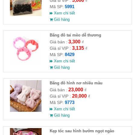
5,000
Giá sỉ VIP :
₫
5991
Mã SP:
Xem chi tiết
Giỏ hàng
Băng đô tai mèo dễ thương
3,300
Giá bán :
₫
3,135
Giá sỉ VIP :
₫
8429
Mã SP:
Xem chi tiết
Giỏ hàng
Băng đô hình nơ nhiều màu
23,000
Giá bán :
₫
20,000
Giá sỉ VIP :
₫
9773
Mã SP:
Xem chi tiết
Giỏ hàng
Kẹp tóc sau hình bướm ngọt ngào