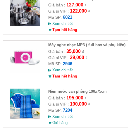
127,000
Giá bán :
₫
122,000
Giá sỉ VIP :
₫
6021
Mã SP:
Xem chi tiết
Tạm hết hàng
Máy nghe nhạc MP3 ( full box và phụ kiện)
35,000
Giá bán :
₫
29,000
Giá sỉ VIP :
₫
2946
Mã SP:
Xem chi tiết
Tạm hết hàng
Nệm nước văn phòng 190x75cm
195,000
Giá bán :
₫
190,000
Giá sỉ VIP :
₫
7204
Mã SP:
Xem chi tiết
Giỏ hàng