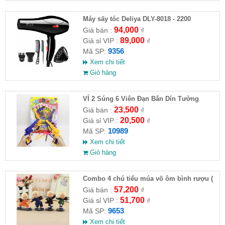
Máy sấy tóc Deliya DLY-8018 - 2200
94,000
Giá bán :
₫
89,000
Giá sỉ VIP :
₫
9356
Mã SP:
Xem chi tiết
Giỏ hàng
VỈ 2 Súng 6 Viên Đạn Bắn Dín Tường
23,500
Giá bán :
₫
20,500
Giá sỉ VIP :
₫
10989
Mã SP:
Xem chi tiết
Giỏ hàng
Combo 4 chú tiểu múa võ ôm bình rượu (
HĐ )
57,200
Giá bán :
₫
51,700
Giá sỉ VIP :
₫
9653
Mã SP:
Xem chi tiết