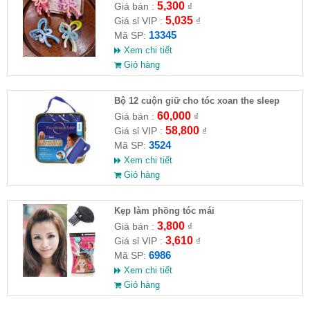
5,300
Giá bán :
₫
5,035
Giá sỉ VIP :
₫
13345
Mã SP:
Xem chi tiết
Giỏ hàng
Bộ 12 cuộn giữ cho tóc xoan the sleep
60,000
Giá bán :
₫
58,800
Giá sỉ VIP :
₫
3524
Mã SP:
Xem chi tiết
Giỏ hàng
Kẹp làm phồng tóc mái
3,800
Giá bán :
₫
3,610
Giá sỉ VIP :
₫
6986
Mã SP:
Xem chi tiết
Giỏ hàng