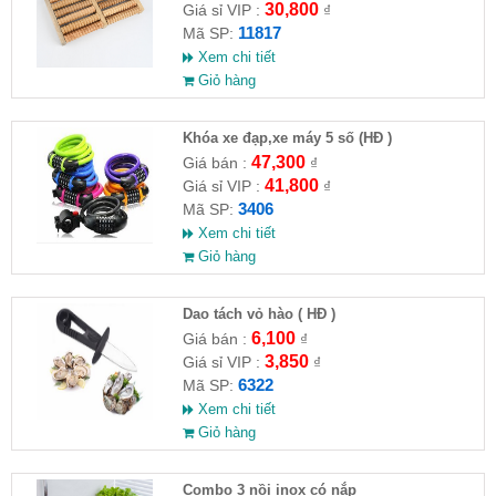
30,800
Giá sỉ VIP :
₫
11817
Mã SP:
Xem chi tiết
Giỏ hàng
Khóa xe đạp,xe máy 5 số (HĐ )
47,300
Giá bán :
₫
41,800
Giá sỉ VIP :
₫
3406
Mã SP:
Xem chi tiết
Giỏ hàng
Dao tách vỏ hào ( HĐ )
6,100
Giá bán :
₫
3,850
Giá sỉ VIP :
₫
6322
Mã SP:
Xem chi tiết
Giỏ hàng
Combo 3 nồi inox có nắp