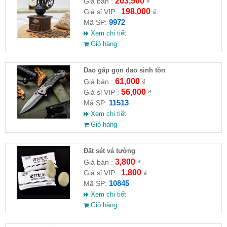
203,500
Giá bán :
₫
198,000
Giá sỉ VIP :
₫
9972
Mã SP:
Xem chi tiết
Giỏ hàng
Dao gấp gọn dao sinh tồn
61,000
Giá bán :
₫
56,000
Giá sỉ VIP :
₫
11513
Mã SP:
Xem chi tiết
Giỏ hàng
Đất sét vá tường
3,800
Giá bán :
₫
1,800
Giá sỉ VIP :
₫
10845
Mã SP:
Xem chi tiết
Giỏ hàng