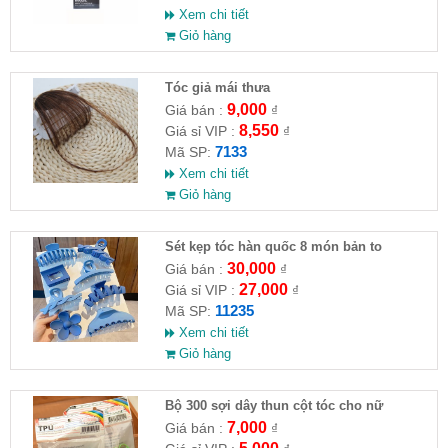
Xem chi tiết
Giỏ hàng
Tóc giả mái thưa
9,000
Giá bán :
₫
8,550
Giá sỉ VIP :
₫
7133
Mã SP:
Xem chi tiết
Giỏ hàng
Sét kẹp tóc hàn quốc 8 món bản to
30,000
Giá bán :
₫
27,000
Giá sỉ VIP :
₫
11235
Mã SP:
Xem chi tiết
Giỏ hàng
Bộ 300 sợi dây thun cột tóc cho nữ
7,000
Giá bán :
₫