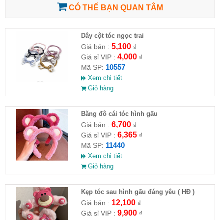
CÓ THỂ BẠN QUAN TÂM
Dây cột tóc ngọc trai
5,100
Giá bán :
₫
4,000
Giá sỉ VIP :
₫
10557
Mã SP:
Xem chi tiết
Giỏ hàng
Băng đô cái tóc hình gấu
6,700
Giá bán :
₫
6,365
Giá sỉ VIP :
₫
11440
Mã SP:
Xem chi tiết
Giỏ hàng
Kẹp tóc sau hình gấu đáng yêu ( HĐ )
12,100
Giá bán :
₫
9,900
Giá sỉ VIP :
₫