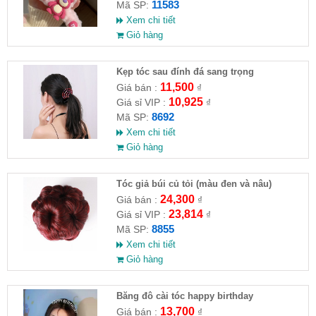
11583
Mã SP:
Xem chi tiết
Giỏ hàng
Kẹp tóc sau đính đá sang trọng
11,500
Giá bán :
₫
10,925
Giá sỉ VIP :
₫
8692
Mã SP:
Xem chi tiết
Giỏ hàng
Tóc giả búi củ tỏi (màu đen và nâu)
24,300
Giá bán :
₫
23,814
Giá sỉ VIP :
₫
8855
Mã SP:
Xem chi tiết
Giỏ hàng
Băng đô cài tóc happy birthday
13,700
Giá bán :
₫