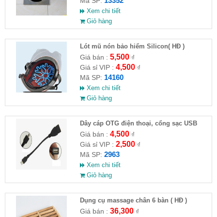
13352
Mã SP:
Xem chi tiết
Giỏ hàng
Lót mũ nón bảo hiểm Silicon( HĐ )
5,500
Giá bán :
₫
4,500
Giá sỉ VIP :
₫
14160
Mã SP:
Xem chi tiết
Giỏ hàng
Dây cáp OTG điện thoại, cổng sạc USB
4,500
Giá bán :
₫
2,500
Giá sỉ VIP :
₫
2963
Mã SP:
Xem chi tiết
Giỏ hàng
Dụng cụ massage chân 6 bàn ( HĐ )
36,300
Giá bán :
₫