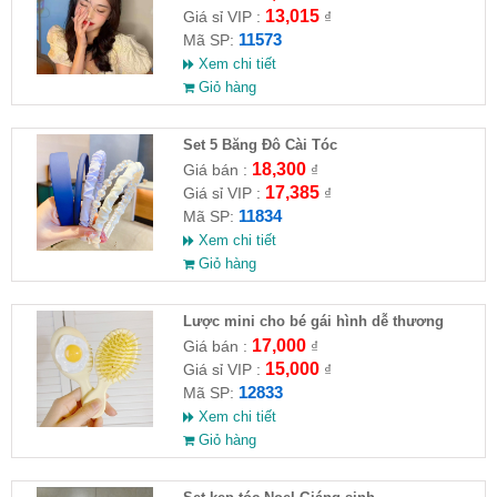
13,015
Giá sỉ VIP :
₫
11573
Mã SP:
Xem chi tiết
Giỏ hàng
Set 5 Băng Đô Cài Tóc
18,300
Giá bán :
₫
17,385
Giá sỉ VIP :
₫
11834
Mã SP:
Xem chi tiết
Giỏ hàng
Lược mini cho bé gái hình dễ thương
17,000
Giá bán :
₫
15,000
Giá sỉ VIP :
₫
12833
Mã SP:
Xem chi tiết
Giỏ hàng