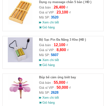
Dụng cụ massage chân 5 bàn ( HĐ )
26,400
Giá bán :
₫
23,100
Giá sỉ VIP :
₫
3520
Mã SP:
Xem chi tiết
Giỏ hàng
Bộ Sạc Pin Đa Năng 3 Khe (HĐ )
12,100
Giá bán :
₫
8,800
Giá sỉ VIP :
₫
5607
Mã SP:
Xem chi tiết
Giỏ hàng
​Búp bê cảm ứng biết bay
55,000
Giá bán :
₫
50,000
Giá sỉ VIP :
₫
2628
Mã SP:
Xem chi tiết
Giỏ hàng