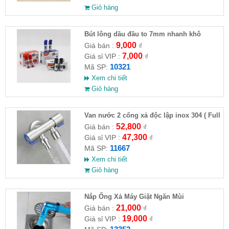
Giỏ hàng
Bút lông dầu đầu to 7mm nhanh khô
9,000
Giá bán :
₫
7,000
Giá sỉ VIP :
₫
10321
Mã SP:
Xem chi tiết
Giỏ hàng
Van nước 2 cổng xả độc lập inox 304 ( Full
VAT )
52,800
Giá bán :
₫
47,300
Giá sỉ VIP :
₫
11667
Mã SP:
Xem chi tiết
Giỏ hàng
Nắp Ống Xả Máy Giặt Ngăn Mùi
21,000
Giá bán :
₫
19,000
Giá sỉ VIP :
₫