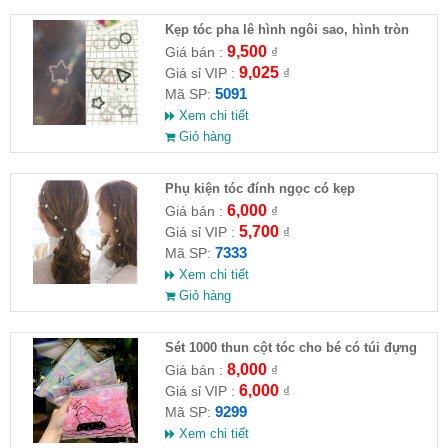
Kẹp tóc pha lê hình ngôi sao, hình tròn
9,500
Giá bán :
₫
9,025
Giá sỉ VIP :
₫
5091
Mã SP:
Xem chi tiết
Giỏ hàng
Phụ kiện tóc đính ngọc có kẹp
6,000
Giá bán :
₫
5,700
Giá sỉ VIP :
₫
7333
Mã SP:
Xem chi tiết
Giỏ hàng
Sét 1000 thun cột tóc cho bé có túi đựng
8,000
Giá bán :
₫
6,000
Giá sỉ VIP :
₫
9299
Mã SP:
Xem chi tiết