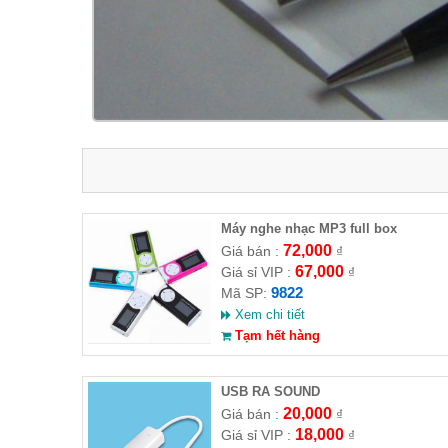
Máy nghe nhạc MP3 full box
72,000
Giá bán :
₫
67,000
Giá sỉ VIP :
₫
9822
Mã SP:
Xem chi tiết
Tạm hết hàng
USB RA SOUND
20,000
Giá bán :
₫
18,000
Giá sỉ VIP :
₫