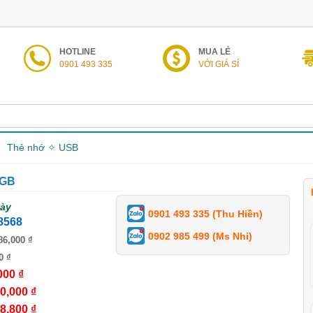
HOTLINE
MUA LẺ
0901 493 335
VỚI GIÁ SỈ
Thẻ nhớ ✧ USB
8GB
gày
0901 493 335 (Thu Hiền)
8568
0902 985 499 (Ms Nhi)
86,000 ₫
0 ₫
000 ₫
0,000 ₫
8,800 ₫