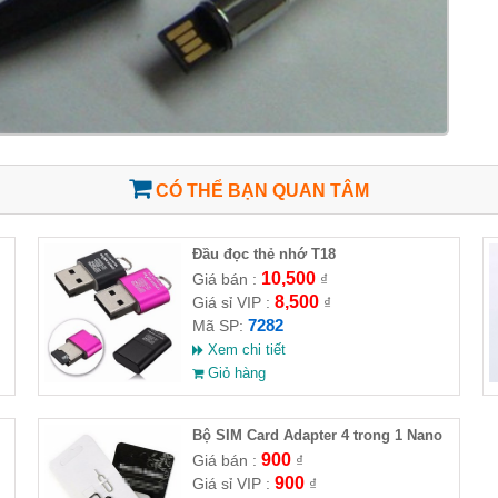
CÓ THỂ BẠN QUAN TÂM
Đầu đọc thẻ nhớ T18
10,500
Giá bán :
₫
8,500
Giá sỉ VIP :
₫
7282
Mã SP:
Xem chi tiết
Giỏ hàng
Bộ SIM Card Adapter 4 trong 1 Nano
Micro SIM Adapter
900
Giá bán :
₫
900
Giá sỉ VIP :
₫