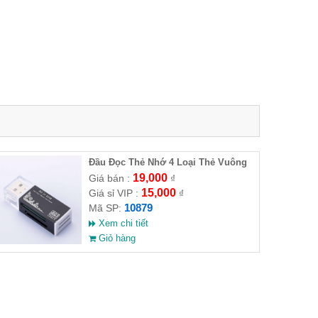
Đầu Đọc Thẻ Nhớ 4 Loại Thẻ Vuông
DT-105
19,000
Giá bán :
₫
15,000
Giá sỉ VIP :
₫
10879
Mã SP:
Xem chi tiết
Giỏ hàng