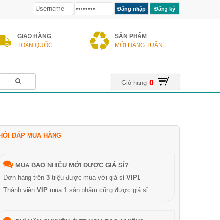
Đăng ký
GIAO HÀNG
SẢN PHẨM
TOÀN QUỐC
MỚI HÀNG TUẦN
0
Giỏ hàng
HỎI ĐÁP MUA HÀNG
MUA BAO NHIÊU MỚI ĐƯỢC GIÁ SỈ?
Đơn hàng trên
3
triệu được mua với giá sỉ
VIP1
Thành viên
VIP
mua 1 sản phẩm cũng được giá sỉ