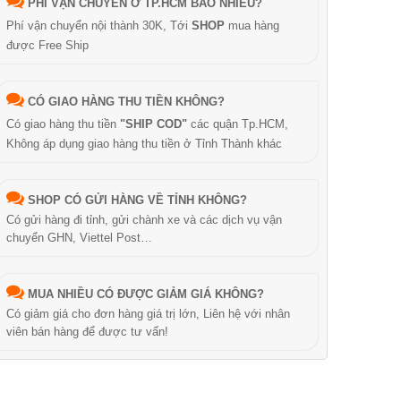
PHÍ VẬN CHUYỂN Ở TP.HCM BAO NHIÊU?
Phí vận chuyển nội thành 30K, Tới
SHOP
mua hàng
được Free Ship
CÓ GIAO HÀNG THU TIỀN KHÔNG?
Có giao hàng thu tiền
"SHIP COD"
các quận Tp.HCM,
Không áp dụng giao hàng thu tiền ở Tỉnh Thành khác
SHOP CÓ GỬI HÀNG VỀ TỈNH KHÔNG?
Có gửi hàng đi tỉnh, gửi chành xe và các dịch vụ vận
chuyển GHN, Viettel Post…
MUA NHIỀU CÓ ĐƯỢC GIẢM GIÁ KHÔNG?
Có giảm giá cho đơn hàng giá trị lớn, Liên hệ với nhân
viên bán hàng để được tư vấn!