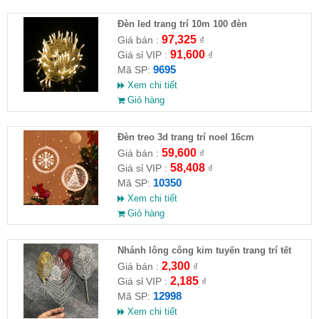
Đèn led trang trí 10m 100 đèn
97,325
Giá bán :
₫
91,600
Giá sỉ VIP :
₫
9695
Mã SP:
Xem chi tiết
Giỏ hàng
Đèn treo 3d trang trí noel 16cm
59,600
Giá bán :
₫
58,408
Giá sỉ VIP :
₫
10350
Mã SP:
Xem chi tiết
Giỏ hàng
Nhánh lông công kim tuyến trang trí tết
2,300
Giá bán :
₫
2,185
Giá sỉ VIP :
₫
12998
Mã SP:
Xem chi tiết