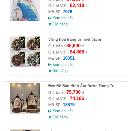
82,418
Giá sỉ VIP :
₫
7976
Mã SP:
Xem chi tiết
Giỏ hàng
Vòng hoa trang trí noel 32cm
86,600
Giá bán :
₫
84,868
Giá sỉ VIP :
₫
10351
Mã SP:
Xem chi tiết
Giỏ hàng
Đèn Để Bàn Hình Ấm Nước Trang Trí
Giáng Sinh
75,700
Giá bán :
₫
74,186
Giá sỉ VIP :
₫
13879
Mã SP:
Xem chi tiết
Giỏ hàng