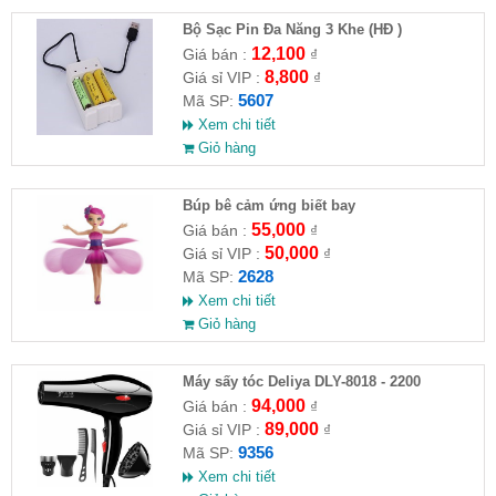
Bộ Sạc Pin Đa Năng 3 Khe (HĐ )
12,100
Giá bán :
₫
8,800
Giá sỉ VIP :
₫
5607
Mã SP:
Xem chi tiết
Giỏ hàng
​Búp bê cảm ứng biết bay
55,000
Giá bán :
₫
50,000
Giá sỉ VIP :
₫
2628
Mã SP:
Xem chi tiết
Giỏ hàng
Máy sấy tóc Deliya DLY-8018 - 2200
94,000
Giá bán :
₫
89,000
Giá sỉ VIP :
₫
9356
Mã SP:
Xem chi tiết