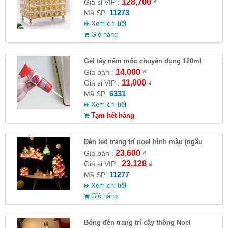
128,700
Giá sỉ VIP :
₫
11273
Mã SP:
Xem chi tiết
Giỏ hàng
Gel tẩy nấm mốc chuyên dụng 120ml
14,000
Giá bán :
₫
11,000
Giá sỉ VIP :
₫
6331
Mã SP:
Xem chi tiết
Tạm hết hàng
Đèn led trang trí noel hình màu (ngẫu
nhiên)
23,600
Giá bán :
₫
23,128
Giá sỉ VIP :
₫
11277
Mã SP:
Xem chi tiết
Giỏ hàng
Bóng đèn trang trí cây thông Noel