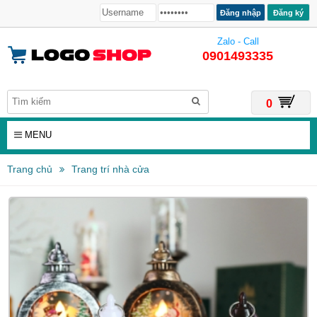
Đăng ký
Zalo - Call
0901493335
0
MENU
Trang chủ
Trang trí nhà cửa