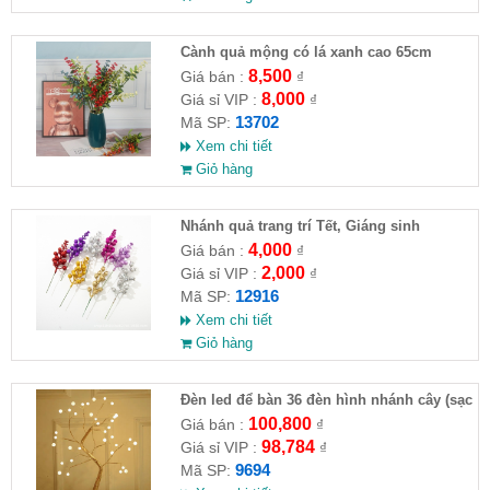
Cành quả mộng có lá xanh cao 65cm
8,500
Giá bán :
₫
8,000
Giá sỉ VIP :
₫
13702
Mã SP:
Xem chi tiết
Giỏ hàng
Nhánh quả trang trí Tết, Giáng sinh
4,000
Giá bán :
₫
2,000
Giá sỉ VIP :
₫
12916
Mã SP:
Xem chi tiết
Giỏ hàng
Đèn led để bàn 36 đèn hình nhánh cây (sạc
usb)
100,800
Giá bán :
₫
98,784
Giá sỉ VIP :
₫
9694
Mã SP: