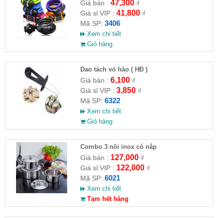
47,300
Giá bán :
₫
41,800
Giá sỉ VIP :
₫
3406
Mã SP:
Xem chi tiết
Giỏ hàng
Dao tách vỏ hào ( HĐ )
6,100
Giá bán :
₫
3,850
Giá sỉ VIP :
₫
6322
Mã SP:
Xem chi tiết
Giỏ hàng
Combo 3 nồi inox có nắp
127,000
Giá bán :
₫
122,000
Giá sỉ VIP :
₫
6021
Mã SP:
Xem chi tiết
Tạm hết hàng