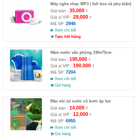
Máy nghe nhạc MP3 ( full box và phụ kiện)
35,000
Giá bán :
₫
29,000
Giá sỉ VIP :
₫
2946
Mã SP:
Xem chi tiết
Tạm hết hàng
Nệm nước văn phòng 190x75cm
195,000
Giá bán :
₫
190,000
Giá sỉ VIP :
₫
7204
Mã SP:
Xem chi tiết
Giỏ hàng
Đầu vòi xịt nước có bơm áp lực
14,000
Giá bán :
₫
12,000
Giá sỉ VIP :
₫
6955
Mã SP:
Xem chi tiết
Giỏ hàng