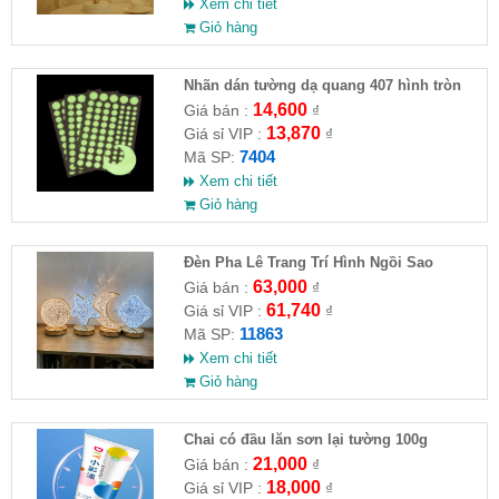
Xem chi tiết
Giỏ hàng
Nhãn dán tường dạ quang 407 hình tròn
14,600
Giá bán :
₫
13,870
Giá sỉ VIP :
₫
7404
Mã SP:
Xem chi tiết
Giỏ hàng
Đèn Pha Lê Trang Trí Hình Ngồi Sao
63,000
Giá bán :
₫
61,740
Giá sỉ VIP :
₫
11863
Mã SP:
Xem chi tiết
Giỏ hàng
Chai có đầu lăn sơn lại tường 100g
21,000
Giá bán :
₫
18,000
Giá sỉ VIP :
₫