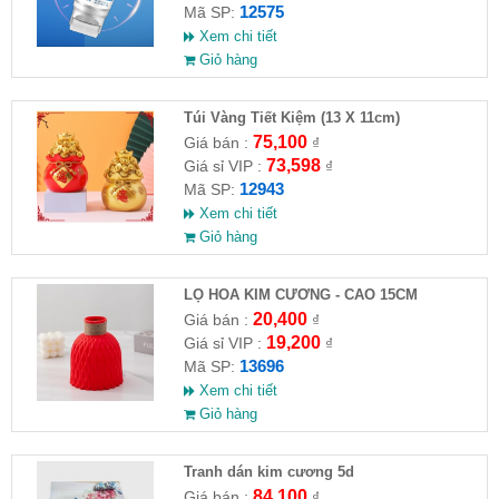
12575
Mã SP:
Xem chi tiết
Giỏ hàng
Túi Vàng Tiết Kiệm (13 X 11cm)
75,100
Giá bán :
₫
73,598
Giá sỉ VIP :
₫
12943
Mã SP:
Xem chi tiết
Giỏ hàng
LỌ HOA KIM CƯƠNG - CAO 15CM
20,400
Giá bán :
₫
19,200
Giá sỉ VIP :
₫
13696
Mã SP:
Xem chi tiết
Giỏ hàng
Tranh dán kim cương 5d
84,100
Giá bán :
₫