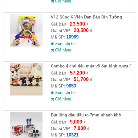
Giỏ hàng
VỈ 2 Súng 6 Viên Đạn Bắn Dín Tường
23,500
Giá bán :
₫
20,500
Giá sỉ VIP :
₫
10989
Mã SP:
Xem chi tiết
Giỏ hàng
Combo 4 chú tiểu múa võ ôm bình rượu (
HĐ )
57,200
Giá bán :
₫
51,700
Giá sỉ VIP :
₫
9653
Mã SP:
Xem chi tiết
Giỏ hàng
Bút lông dầu đầu to 7mm nhanh khô
9,000
Giá bán :
₫
7,000
Giá sỉ VIP :
₫
10321
Mã SP: