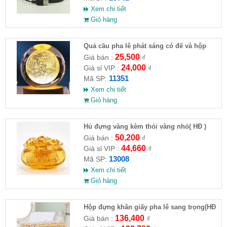
Xem chi tiết
Giỏ hàng
Quả cầu pha lê phát sáng có đế và hộp
25,500
Giá bán :
₫
24,000
Giá sỉ VIP :
₫
11351
Mã SP:
Xem chi tiết
Giỏ hàng
Hủ đựng vàng kèm thỏi vàng nhỏ( HĐ )
50,200
Giá bán :
₫
44,660
Giá sỉ VIP :
₫
13008
Mã SP:
Xem chi tiết
Giỏ hàng
Hộp đựng khăn giấy pha lê sang trọng(HĐ
)
136,400
Giá bán :
₫