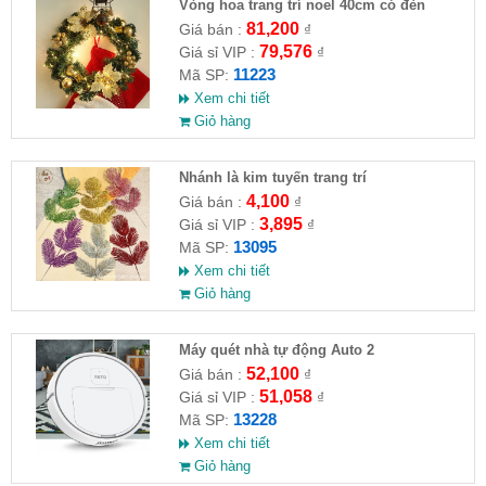
Vòng hoa trang trí noel 40cm có đèn
81,200
Giá bán :
₫
79,576
Giá sỉ VIP :
₫
11223
Mã SP:
Xem chi tiết
Giỏ hàng
Nhánh là kim tuyến trang trí
4,100
Giá bán :
₫
3,895
Giá sỉ VIP :
₫
13095
Mã SP:
Xem chi tiết
Giỏ hàng
Máy quét nhà tự động Auto 2
52,100
Giá bán :
₫
51,058
Giá sỉ VIP :
₫
13228
Mã SP:
Xem chi tiết
Giỏ hàng