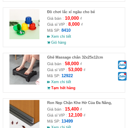
Đồ chơi lắc xí ngầu cho bé
10,000
Giá bán :
₫
8,000
Giá sỉ VIP :
₫
8410
Mã SP:
Xem chi tiết
Giỏ hàng
Ghế Massage chân 32x25x12cm
58,000
Giá bán :
₫
53,000
Giá sỉ VIP :
₫
12922
Mã SP:
Xem chi tiết
Tạm hết hàng
Ron Nẹp Chặn Khe Hở Của Đa Năng,
Chống Côn Trùng( HĐ )
15,400
Giá bán :
₫
12,100
Giá sỉ VIP :
₫
13499
Mã SP:
Xem chi tiết