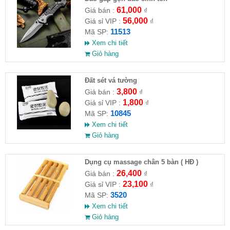
61,000
Giá bán :
₫
56,000
Giá sỉ VIP :
₫
11513
Mã SP:
Xem chi tiết
Giỏ hàng
Đất sét vá tường
3,800
Giá bán :
₫
1,800
Giá sỉ VIP :
₫
10845
Mã SP:
Xem chi tiết
Giỏ hàng
Dụng cụ massage chân 5 bàn ( HĐ )
26,400
Giá bán :
₫
23,100
Giá sỉ VIP :
₫
3520
Mã SP:
Xem chi tiết
Giỏ hàng