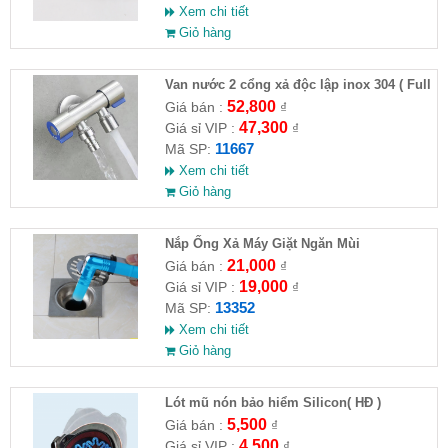
Xem chi tiết
Giỏ hàng
Van nước 2 cổng xả độc lập inox 304 ( Full
VAT )
52,800
Giá bán :
₫
47,300
Giá sỉ VIP :
₫
11667
Mã SP:
Xem chi tiết
Giỏ hàng
Nắp Ống Xả Máy Giặt Ngăn Mùi
21,000
Giá bán :
₫
19,000
Giá sỉ VIP :
₫
13352
Mã SP:
Xem chi tiết
Giỏ hàng
Lót mũ nón bảo hiểm Silicon( HĐ )
5,500
Giá bán :
₫
4,500
Giá sỉ VIP :
₫