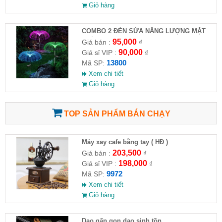
Giỏ hàng
COMBO 2 ĐÈN SỨA NĂNG LƯỢNG MẶT
TRỜI
95,000
Giá bán :
₫
90,000
Giá sỉ VIP :
₫
13800
Mã SP:
Xem chi tiết
Giỏ hàng
TOP SẢN PHẨM BÁN CHẠY
Máy xay cafe bằng tay ( HĐ )
203,500
Giá bán :
₫
198,000
Giá sỉ VIP :
₫
9972
Mã SP:
Xem chi tiết
Giỏ hàng
Dao gấp gọn dao sinh tồn