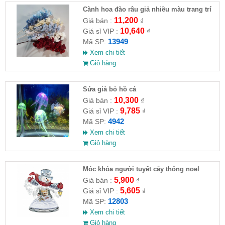
Cành hoa đào râu giả nhiều màu trang trí
11,200
Giá bán :
₫
10,640
Giá sỉ VIP :
₫
13949
Mã SP:
Xem chi tiết
Giỏ hàng
Sứa giả bỏ hồ cá
10,300
Giá bán :
₫
9,785
Giá sỉ VIP :
₫
4942
Mã SP:
Xem chi tiết
Giỏ hàng
Móc khóa người tuyết cây thông noel
5,900
Giá bán :
₫
5,605
Giá sỉ VIP :
₫
12803
Mã SP:
Xem chi tiết
Giỏ hàng