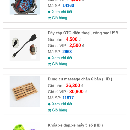
14160
Mã SP:
Xem chi tiết
Giỏ hàng
Dây cáp OTG điện thoại, cổng sạc USB
4,500
Giá bán :
₫
2,500
Giá sỉ VIP :
₫
2963
Mã SP:
Xem chi tiết
Giỏ hàng
Dụng cụ massage chân 6 bàn ( HĐ )
36,300
Giá bán :
₫
30,800
Giá sỉ VIP :
₫
11817
Mã SP:
Xem chi tiết
Giỏ hàng
Khóa xe đạp,xe máy 5 số (HĐ )