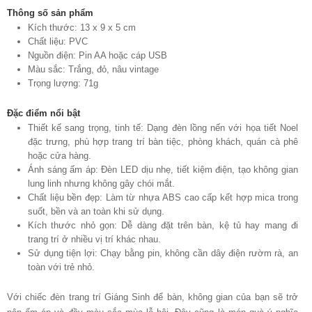
Thông số sản phẩm
Kích thước: 13 x 9 x 5 cm
Chất liệu: PVC
Nguồn điện: Pin AA hoặc cáp USB
Màu sắc: Trắng, đỏ, nâu vintage
Trọng lượng: 71g
Đặc điểm nổi bật
Thiết kế sang trọng, tinh tế: Dạng đèn lồng nến với họa tiết Noel
đặc trưng, phù hợp trang trí bàn tiệc, phòng khách, quán cà phê
hoặc cửa hàng.
Ánh sáng ấm áp: Đèn LED dịu nhẹ, tiết kiệm điện, tạo không gian
lung linh nhưng không gây chói mắt.
Chất liệu bền đẹp: Làm từ nhựa ABS cao cấp kết hợp mica trong
suốt, bền và an toàn khi sử dụng.
Kích thước nhỏ gọn: Dễ dàng đặt trên bàn, kệ tủ hay mang đi
trang trí ở nhiều vị trí khác nhau.
Sử dụng tiện lợi: Chạy bằng pin, không cần dây điện rườm rà, an
toàn với trẻ nhỏ.
Với chiếc đèn trang trí Giáng Sinh để bàn, không gian của bạn sẽ trở