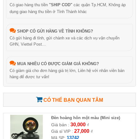
Có giao hàng thu tiền
"SHIP COD"
các quận Tp.HCM, Không áp
dụng giao hàng thu tiền ở Tỉnh Thành khác
SHOP CÓ GỬI HÀNG VỀ TỈNH KHÔNG?
Có gửi hàng đi tỉnh, gửi chành xe và các dịch vụ vận chuyển
GHN, Viettel Post…
MUA NHIỀU CÓ ĐƯỢC GIẢM GIÁ KHÔNG?
Có giảm giá cho đơn hàng giá trị lớn, Liên hệ với nhân viên bán
hàng để được tư vấn!
CÓ THỂ BẠN QUAN TÂM
Đèn hoàng hôn một màu (Mini size)
30,000
Giá bán :
₫
27,000
Giá sỉ VIP :
₫
13742
Mã SP: