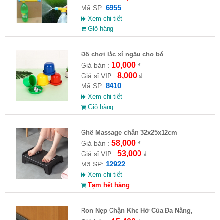
6955
Mã SP:
Xem chi tiết
Giỏ hàng
Đồ chơi lắc xí ngầu cho bé
10,000
Giá bán :
₫
8,000
Giá sỉ VIP :
₫
8410
Mã SP:
Xem chi tiết
Giỏ hàng
Ghế Massage chân 32x25x12cm
58,000
Giá bán :
₫
53,000
Giá sỉ VIP :
₫
12922
Mã SP:
Xem chi tiết
Tạm hết hàng
Ron Nẹp Chặn Khe Hở Của Đa Năng,