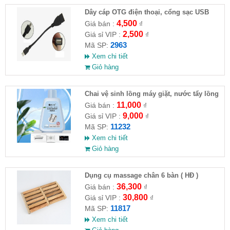
Dây cáp OTG điện thoại, cổng sạc USB
4,500
Giá bán :
₫
2,500
Giá sỉ VIP :
₫
2963
Mã SP:
Xem chi tiết
Giỏ hàng
Chai vệ sinh lồng máy giặt, nước tẩy lồng
máy giặt CLEANING FLUID
11,000
Giá bán :
₫
9,000
Giá sỉ VIP :
₫
11232
Mã SP:
Xem chi tiết
Giỏ hàng
Dụng cụ massage chân 6 bàn ( HĐ )
36,300
Giá bán :
₫
30,800
Giá sỉ VIP :
₫
11817
Mã SP:
Xem chi tiết