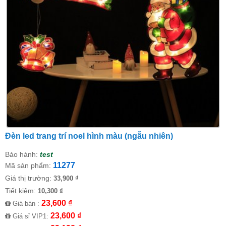
Đèn led trang trí noel hình màu (ngẫu nhiên)
Bảo hành:
test
11277
Mã sản phẩm:
Giá thị trường:
33,900 ₫
Tiết kiệm:
10,300 ₫
23,600 ₫
Giá bán :
23,600 ₫
Giá sỉ VIP1: