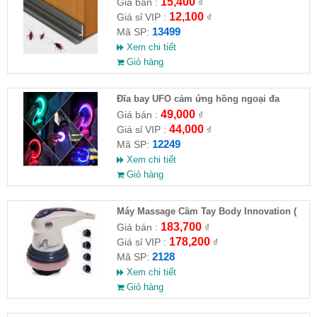
Chống Côn Trùng( HĐ )
15,400
Giá bán :
₫
12,100
Giá sỉ VIP :
₫
13499
Mã SP:
Xem chi tiết
Giỏ hàng
Đĩa bay UFO cảm ứng hồng ngoại đa
chiều tự động bay về
49,000
Giá bán :
₫
44,000
Giá sỉ VIP :
₫
12249
Mã SP:
Xem chi tiết
Giỏ hàng
Máy Massage Cầm Tay Body Innovation (
HĐ )
183,700
Giá bán :
₫
178,200
Giá sỉ VIP :
₫
2128
Mã SP:
Xem chi tiết
Giỏ hàng