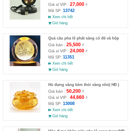
27,000
Giá sỉ VIP :
₫
13742
Mã SP:
Xem chi tiết
Giỏ hàng
Quả cầu pha lê phát sáng có đế và hộp
25,500
Giá bán :
₫
24,000
Giá sỉ VIP :
₫
11351
Mã SP:
Xem chi tiết
Giỏ hàng
Hủ đựng vàng kèm thỏi vàng nhỏ( HĐ )
50,200
Giá bán :
₫
44,660
Giá sỉ VIP :
₫
13008
Mã SP:
Xem chi tiết
Giỏ hàng