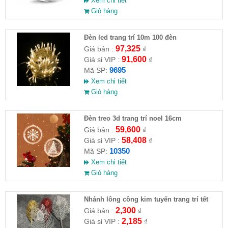
Xem chi tiết
Giỏ hàng
Đèn led trang trí 10m 100 đèn
97,325
Giá bán :
₫
91,600
Giá sỉ VIP :
₫
9695
Mã SP:
Xem chi tiết
Giỏ hàng
Đèn treo 3d trang trí noel 16cm
59,600
Giá bán :
₫
58,408
Giá sỉ VIP :
₫
10350
Mã SP:
Xem chi tiết
Giỏ hàng
Nhánh lông công kim tuyến trang trí tết
2,300
Giá bán :
₫
2,185
Giá sỉ VIP :
₫