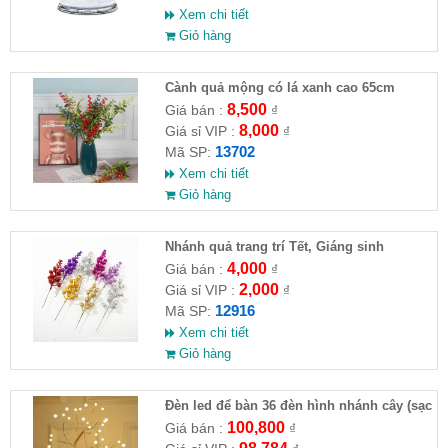
Xem chi tiết
Giỏ hàng
Cành quả mộng có lá xanh cao 65cm
8,500
Giá bán :
₫
8,000
Giá sỉ VIP :
₫
13702
Mã SP:
Xem chi tiết
Giỏ hàng
Nhánh quả trang trí Tết, Giáng sinh
4,000
Giá bán :
₫
2,000
Giá sỉ VIP :
₫
12916
Mã SP:
Xem chi tiết
Giỏ hàng
Đèn led để bàn 36 đèn hình nhánh cây (sạc
usb)
100,800
Giá bán :
₫