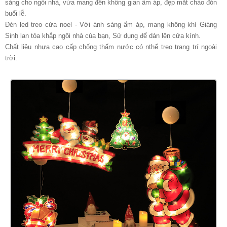
sáng cho ngôi nhà, vừa mang đến không gian ấm áp, đẹp mắt chào đón
buổi lễ.
Đèn led treo cửa noel - Với ánh sáng ấm áp, mang không khí Giáng
Sinh lan tỏa khắp ngôi nhà của bạn, Sử dụng để dán lên cửa kính.
Chất liệu nhựa cao cấp chống thấm nước có nthể treo trang trí ngoài
trời.