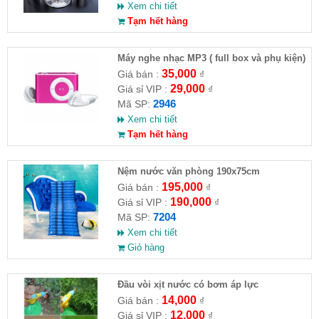
Xem chi tiết
Tạm hết hàng
Máy nghe nhạc MP3 ( full box và phụ kiện)
35,000
Giá bán :
₫
29,000
Giá sỉ VIP :
₫
2946
Mã SP:
Xem chi tiết
Tạm hết hàng
Nệm nước văn phòng 190x75cm
195,000
Giá bán :
₫
190,000
Giá sỉ VIP :
₫
7204
Mã SP:
Xem chi tiết
Giỏ hàng
Đầu vòi xịt nước có bơm áp lực
14,000
Giá bán :
₫
12,000
Giá sỉ VIP :
₫