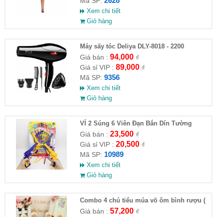
2628
Mã SP:
Xem chi tiết
Giỏ hàng
Máy sấy tóc Deliya DLY-8018 - 2200
94,000
Giá bán :
₫
89,000
Giá sỉ VIP :
₫
9356
Mã SP:
Xem chi tiết
Giỏ hàng
VỈ 2 Súng 6 Viên Đạn Bắn Dín Tường
23,500
Giá bán :
₫
20,500
Giá sỉ VIP :
₫
10989
Mã SP:
Xem chi tiết
Giỏ hàng
Combo 4 chú tiểu múa võ ôm bình rượu (
HĐ )
57,200
Giá bán :
₫