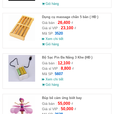
Giỏ hàng
Dụng cụ massage chân 5 bàn ( HĐ )
26,400
Giá bán :
₫
23,100
Giá sỉ VIP :
₫
3520
Mã SP:
Xem chi tiết
Giỏ hàng
Bộ Sạc Pin Đa Năng 3 Khe (HĐ )
12,100
Giá bán :
₫
8,800
Giá sỉ VIP :
₫
5607
Mã SP:
Xem chi tiết
Giỏ hàng
​Búp bê cảm ứng biết bay
55,000
Giá bán :
₫
50,000
Giá sỉ VIP :
₫