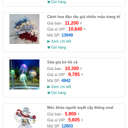
Giỏ hàng
Cành hoa đào râu giả nhiều màu trang trí
11,200
Giá bán :
₫
10,640
Giá sỉ VIP :
₫
13949
Mã SP:
Xem chi tiết
Giỏ hàng
Sứa giả bỏ hồ cá
10,300
Giá bán :
₫
9,785
Giá sỉ VIP :
₫
4942
Mã SP:
Xem chi tiết
Giỏ hàng
Móc khóa người tuyết cây thông noel
5,900
Giá bán :
₫
5,605
Giá sỉ VIP :
₫
12803
Mã SP: