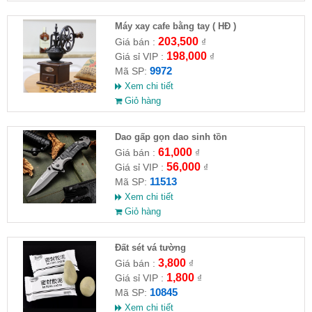
Máy xay cafe bằng tay ( HĐ )
203,500
Giá bán :
₫
198,000
Giá sỉ VIP :
₫
9972
Mã SP:
Xem chi tiết
Giỏ hàng
Dao gấp gọn dao sinh tồn
61,000
Giá bán :
₫
56,000
Giá sỉ VIP :
₫
11513
Mã SP:
Xem chi tiết
Giỏ hàng
Đất sét vá tường
3,800
Giá bán :
₫
1,800
Giá sỉ VIP :
₫
10845
Mã SP:
Xem chi tiết