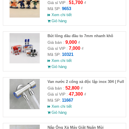
51,700
Giá sỉ VIP :
₫
9653
Mã SP:
Xem chi tiết
Giỏ hàng
Bút lông dầu đầu to 7mm nhanh khô
9,000
Giá bán :
₫
7,000
Giá sỉ VIP :
₫
10321
Mã SP:
Xem chi tiết
Giỏ hàng
Van nước 2 cổng xả độc lập inox 304 ( Full
VAT )
52,800
Giá bán :
₫
47,300
Giá sỉ VIP :
₫
11667
Mã SP:
Xem chi tiết
Giỏ hàng
Nắp Ống Xả Máy Giặt Ngăn Mùi