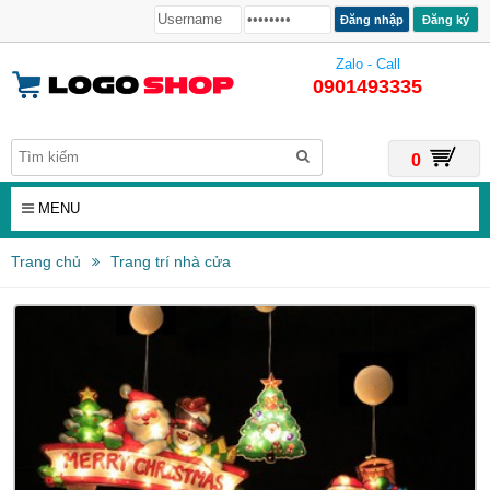
Đăng ký
Zalo - Call
0901493335
0
MENU
Trang chủ
Trang trí nhà cửa