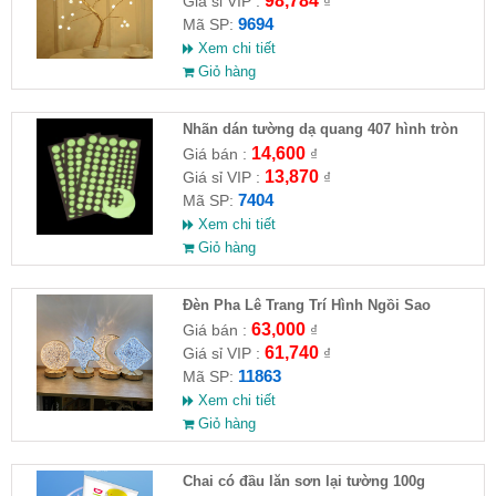
98,784
Giá sỉ VIP :
₫
9694
Mã SP:
Xem chi tiết
Giỏ hàng
Nhãn dán tường dạ quang 407 hình tròn
14,600
Giá bán :
₫
13,870
Giá sỉ VIP :
₫
7404
Mã SP:
Xem chi tiết
Giỏ hàng
Đèn Pha Lê Trang Trí Hình Ngồi Sao
63,000
Giá bán :
₫
61,740
Giá sỉ VIP :
₫
11863
Mã SP:
Xem chi tiết
Giỏ hàng
Chai có đầu lăn sơn lại tường 100g