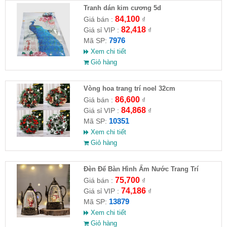
Tranh dán kim cương 5d
84,100
Giá bán :
₫
82,418
Giá sỉ VIP :
₫
7976
Mã SP:
Xem chi tiết
Giỏ hàng
Vòng hoa trang trí noel 32cm
86,600
Giá bán :
₫
84,868
Giá sỉ VIP :
₫
10351
Mã SP:
Xem chi tiết
Giỏ hàng
Đèn Để Bàn Hình Ấm Nước Trang Trí
Giáng Sinh
75,700
Giá bán :
₫
74,186
Giá sỉ VIP :
₫
13879
Mã SP:
Xem chi tiết
Giỏ hàng