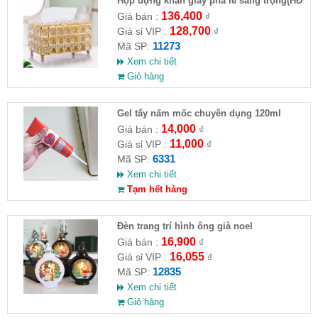
Hộp đựng khăn giấy pha lê sang trọng(HĐ
)
136,400
Giá bán :
₫
128,700
Giá sỉ VIP :
₫
11273
Mã SP:
Xem chi tiết
Giỏ hàng
Gel tẩy nấm mốc chuyên dụng 120ml
14,000
Giá bán :
₫
11,000
Giá sỉ VIP :
₫
6331
Mã SP:
Xem chi tiết
Tạm hết hàng
Đèn trang trí hình ông già noel
16,900
Giá bán :
₫
16,055
Giá sỉ VIP :
₫
12835
Mã SP:
Xem chi tiết
Giỏ hàng