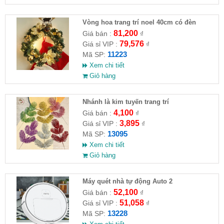
Vòng hoa trang trí noel 40cm có đèn
81,200
Giá bán :
₫
79,576
Giá sỉ VIP :
₫
11223
Mã SP:
Xem chi tiết
Giỏ hàng
Nhánh là kim tuyến trang trí
4,100
Giá bán :
₫
3,895
Giá sỉ VIP :
₫
13095
Mã SP:
Xem chi tiết
Giỏ hàng
Máy quét nhà tự động Auto 2
52,100
Giá bán :
₫
51,058
Giá sỉ VIP :
₫
13228
Mã SP: