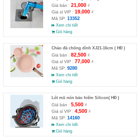
21,000
Giá bán :
₫
19,000
Giá sỉ VIP :
₫
13352
Mã SP:
Xem chi tiết
Giỏ hàng
Chảo đá chống dính XJ21-16cm ( HĐ )
82,500
Giá bán :
₫
77,000
Giá sỉ VIP :
₫
9280
Mã SP:
Xem chi tiết
Giỏ hàng
Lót mũ nón bảo hiểm Silicon( HĐ )
5,500
Giá bán :
₫
4,500
Giá sỉ VIP :
₫
14160
Mã SP:
Xem chi tiết
Giỏ hàng