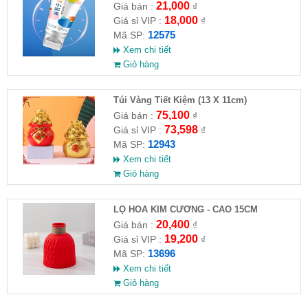
21,000
Giá bán :
₫
18,000
Giá sỉ VIP :
₫
12575
Mã SP:
Xem chi tiết
Giỏ hàng
Túi Vàng Tiết Kiệm (13 X 11cm)
75,100
Giá bán :
₫
73,598
Giá sỉ VIP :
₫
12943
Mã SP:
Xem chi tiết
Giỏ hàng
LỌ HOA KIM CƯƠNG - CAO 15CM
20,400
Giá bán :
₫
19,200
Giá sỉ VIP :
₫
13696
Mã SP:
Xem chi tiết
Giỏ hàng