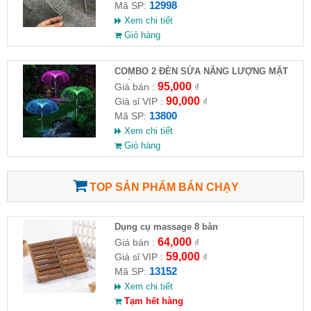
12998
Mã SP:
Xem chi tiết
Giỏ hàng
COMBO 2 ĐÈN SỨA NĂNG LƯỢNG MẶT
TRỜI
95,000
Giá bán :
₫
90,000
Giá sỉ VIP :
₫
13800
Mã SP:
Xem chi tiết
Giỏ hàng
TOP SẢN PHẨM BÁN CHẠY
Dụng cụ massage 8 bàn
64,000
Giá bán :
₫
59,000
Giá sỉ VIP :
₫
13152
Mã SP:
Xem chi tiết
Tạm hết hàng