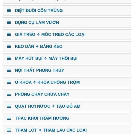
DIỆT ĐUỔI CÔN TRÙNG
DỤNG CỤ LÀM VƯỜN
GIÁ TREO ✧ MÓC TREO CÁC LOẠI
KEO DÁN ✧ BĂNG KEO
MÁY HÚT BỤI ✧ MÁY THỔI BỤI
NỘI THẤT PHONG THỦY
Ổ KHÓA ✧ KHÓA CHỐNG TRỘM
PHÒNG CHÁY CHỮA CHÁY
QUẠT HƠI NƯỚC ✧ TẠO ĐỔ ẨM
THÁC KHÓI TRẦM HƯƠNG
THẢM LÓT ✧ THẢM LÂU CÁC LOẠI