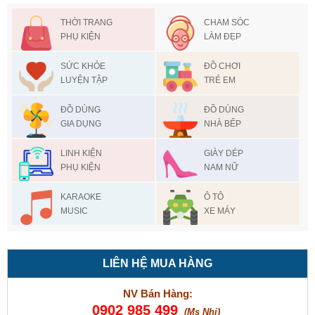
THỜI TRANG
CHAM SÓC
PHỤ KIỆN
LÀM ĐẸP
SỨC KHỎE
ĐỒ CHƠI
LUYỆN TẬP
TRẺ EM
ĐỒ DÙNG
ĐỒ DÙNG
GIA DỤNG
NHÀ BẾP
LINH KIỆN
GIÀY DÉP
PHỤ KIỆN
NAM NỮ
KARAOKE
Ô TÔ
MUSIC
XE MÁY
LIÊN HỆ MUA HÀNG
NV Bán Hàng:
0902 985 499
(Ms Nhi)