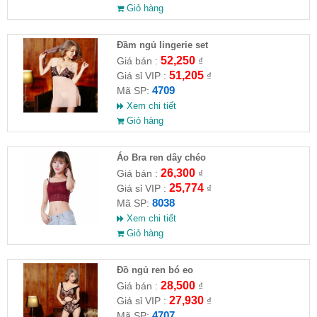
Giỏ hàng
Đầm ngủ lingerie set
52,250
Giá bán :
₫
51,205
Giá sỉ VIP :
₫
4709
Mã SP:
Xem chi tiết
Giỏ hàng
Áo Bra ren dây chéo
26,300
Giá bán :
₫
25,774
Giá sỉ VIP :
₫
8038
Mã SP:
Xem chi tiết
Giỏ hàng
Đồ ngủ ren bó eo
28,500
Giá bán :
₫
27,930
Giá sỉ VIP :
₫
4707
Mã SP: