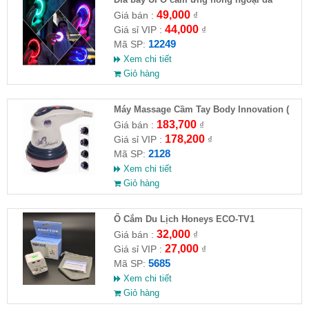
chiều tự động bay về
49,000
Giá bán :
₫
44,000
Giá sỉ VIP :
₫
12249
Mã SP:
Xem chi tiết
Giỏ hàng
Máy Massage Cầm Tay Body Innovation (
HĐ )
183,700
Giá bán :
₫
178,200
Giá sỉ VIP :
₫
2128
Mã SP:
Xem chi tiết
Giỏ hàng
Ổ Cắm Du Lịch Honeys ECO-TV1
32,000
Giá bán :
₫
27,000
Giá sỉ VIP :
₫
5685
Mã SP:
Xem chi tiết
Giỏ hàng