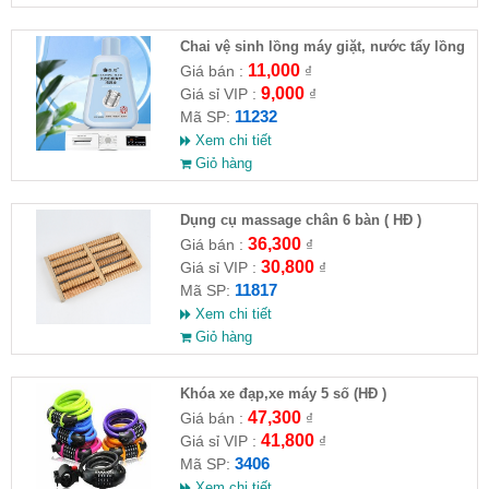
Chai vệ sinh lồng máy giặt, nước tẩy lồng
máy giặt CLEANING FLUID
11,000
Giá bán :
₫
9,000
Giá sỉ VIP :
₫
11232
Mã SP:
Xem chi tiết
Giỏ hàng
Dụng cụ massage chân 6 bàn ( HĐ )
36,300
Giá bán :
₫
30,800
Giá sỉ VIP :
₫
11817
Mã SP:
Xem chi tiết
Giỏ hàng
Khóa xe đạp,xe máy 5 số (HĐ )
47,300
Giá bán :
₫
41,800
Giá sỉ VIP :
₫
3406
Mã SP:
Xem chi tiết