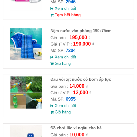
2946
Mã SP:
Xem chi tiết
Tạm hết hàng
Nệm nước văn phòng 190x75cm
195,000
Giá bán :
₫
190,000
Giá sỉ VIP :
₫
7204
Mã SP:
Xem chi tiết
Giỏ hàng
Đầu vòi xịt nước có bơm áp lực
14,000
Giá bán :
₫
12,000
Giá sỉ VIP :
₫
6955
Mã SP:
Xem chi tiết
Giỏ hàng
Đồ chơi lắc xí ngầu cho bé
10,000
Giá bán :
₫