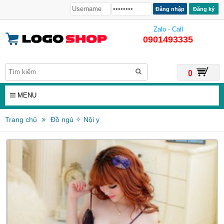
Đăng ký
Zalo - Call
0901493335
0
MENU
Trang chủ
Đồ ngủ ✧ Nội y