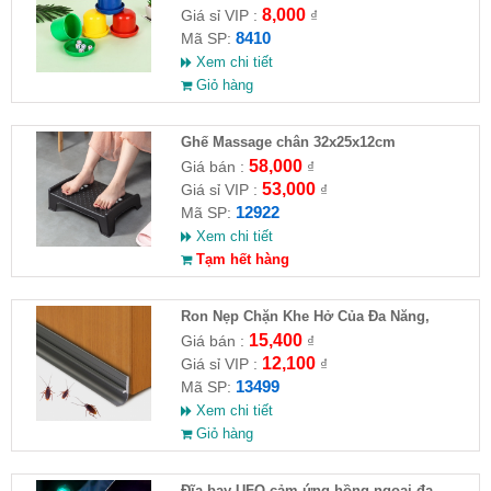
8,000
Giá sỉ VIP :
₫
8410
Mã SP:
Xem chi tiết
Giỏ hàng
Ghế Massage chân 32x25x12cm
58,000
Giá bán :
₫
53,000
Giá sỉ VIP :
₫
12922
Mã SP:
Xem chi tiết
Tạm hết hàng
Ron Nẹp Chặn Khe Hở Của Đa Năng,
Chống Côn Trùng( HĐ )
15,400
Giá bán :
₫
12,100
Giá sỉ VIP :
₫
13499
Mã SP:
Xem chi tiết
Giỏ hàng
Đĩa bay UFO cảm ứng hồng ngoại đa