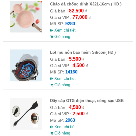
Chảo đá chống dính XJ21-16cm ( HĐ )
82,500
Giá bán :
₫
77,000
Giá sỉ VIP :
₫
9280
Mã SP:
Xem chi tiết
Giỏ hàng
Lót mũ nón bảo hiểm Silicon( HĐ )
5,500
Giá bán :
₫
4,500
Giá sỉ VIP :
₫
14160
Mã SP:
Xem chi tiết
Giỏ hàng
Dây cáp OTG điện thoại, cổng sạc USB
4,500
Giá bán :
₫
2,500
Giá sỉ VIP :
₫
2963
Mã SP:
Xem chi tiết
Giỏ hàng