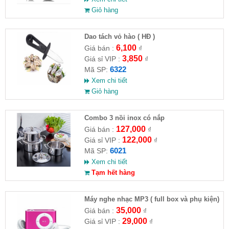
Giỏ hàng
Dao tách vỏ hào ( HĐ )
6,100
Giá bán :
₫
3,850
Giá sỉ VIP :
₫
6322
Mã SP:
Xem chi tiết
Giỏ hàng
Combo 3 nồi inox có nắp
127,000
Giá bán :
₫
122,000
Giá sỉ VIP :
₫
6021
Mã SP:
Xem chi tiết
Tạm hết hàng
Máy nghe nhạc MP3 ( full box và phụ kiện)
35,000
Giá bán :
₫
29,000
Giá sỉ VIP :
₫