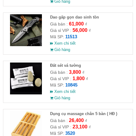
Giỏ hàng
Dao gấp gọn dao sinh tồn
61,000
Giá bán :
₫
56,000
Giá sỉ VIP :
₫
11513
Mã SP:
Xem chi tiết
Giỏ hàng
Đất sét vá tường
3,800
Giá bán :
₫
1,800
Giá sỉ VIP :
₫
10845
Mã SP:
Xem chi tiết
Giỏ hàng
Dụng cụ massage chân 5 bàn ( HĐ )
26,400
Giá bán :
₫
23,100
Giá sỉ VIP :
₫
3520
Mã SP: