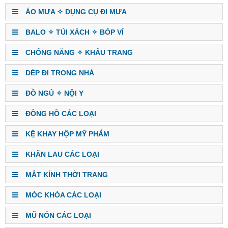
ÁO MƯA ✧ DỤNG CỤ ĐI MƯA
BALO ✧ TÚI XÁCH ✧ BÓP VÍ
CHỐNG NẮNG ✧ KHẨU TRANG
DÉP ĐI TRONG NHÀ
ĐỒ NGỦ ✧ NỘI Y
ĐỒNG HỒ CÁC LOẠI
KỆ KHAY HỘP MỸ PHẨM
KHĂN LAU CÁC LOẠI
MẮT KÍNH THỜI TRANG
MÓC KHÓA CÁC LOẠI
MŨ NÓN CÁC LOẠI