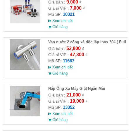
9,000
Giá bán :
₫
7,000
Giá sỉ VIP :
₫
10321
Mã SP:
Xem chi tiết
Giỏ hàng
Van nước 2 cổng xả độc lập inox 304 ( Full
VAT )
52,800
Giá bán :
₫
47,300
Giá sỉ VIP :
₫
11667
Mã SP:
Xem chi tiết
Giỏ hàng
Nắp Ống Xả Máy Giặt Ngăn Mùi
21,000
Giá bán :
₫
19,000
Giá sỉ VIP :
₫
13352
Mã SP:
Xem chi tiết
Giỏ hàng