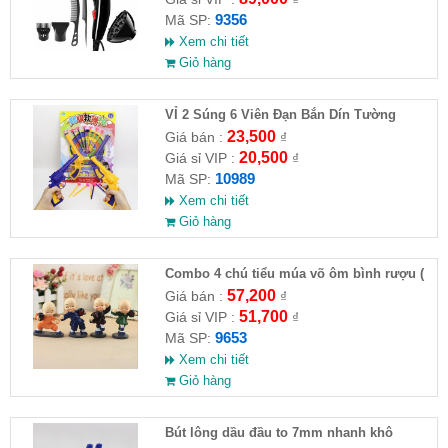
9356
Mã SP:
Xem chi tiết
Giỏ hàng
VỈ 2 Súng 6 Viên Đạn Bắn Dín Tường
23,500
Giá bán :
₫
20,500
Giá sỉ VIP :
₫
10989
Mã SP:
Xem chi tiết
Giỏ hàng
Combo 4 chú tiểu múa võ ôm bình rượu (
HĐ )
57,200
Giá bán :
₫
51,700
Giá sỉ VIP :
₫
9653
Mã SP:
Xem chi tiết
Giỏ hàng
Bút lông dầu đầu to 7mm nhanh khô