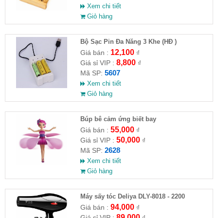
Xem chi tiết
Giỏ hàng
Bộ Sạc Pin Đa Năng 3 Khe (HĐ )
12,100
Giá bán :
₫
8,800
Giá sỉ VIP :
₫
5607
Mã SP:
Xem chi tiết
Giỏ hàng
​Búp bê cảm ứng biết bay
55,000
Giá bán :
₫
50,000
Giá sỉ VIP :
₫
2628
Mã SP:
Xem chi tiết
Giỏ hàng
Máy sấy tóc Deliya DLY-8018 - 2200
94,000
Giá bán :
₫
89,000
Giá sỉ VIP :
₫