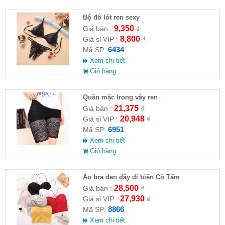
Bộ đồ lót ren sexy
9,350
Giá bán :
₫
8,800
Giá sỉ VIP :
₫
6434
Mã SP:
Xem chi tiết
Giỏ hàng
Quần mặc trong váy ren
21,375
Giá bán :
₫
20,948
Giá sỉ VIP :
₫
6951
Mã SP:
Xem chi tiết
Giỏ hàng
Áo bra đan dây đi biển Cô Tấm
28,500
Giá bán :
₫
27,930
Giá sỉ VIP :
₫
8866
Mã SP:
Xem chi tiết