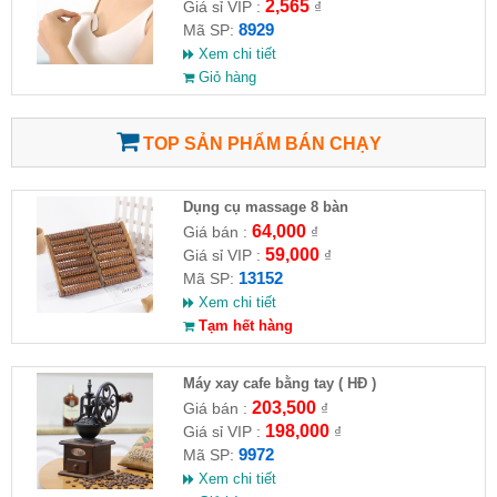
2,565
Giá sỉ VIP :
₫
8929
Mã SP:
Xem chi tiết
Giỏ hàng
TOP SẢN PHẨM BÁN CHẠY
Dụng cụ massage 8 bàn
64,000
Giá bán :
₫
59,000
Giá sỉ VIP :
₫
13152
Mã SP:
Xem chi tiết
Tạm hết hàng
Máy xay cafe bằng tay ( HĐ )
203,500
Giá bán :
₫
198,000
Giá sỉ VIP :
₫
9972
Mã SP:
Xem chi tiết