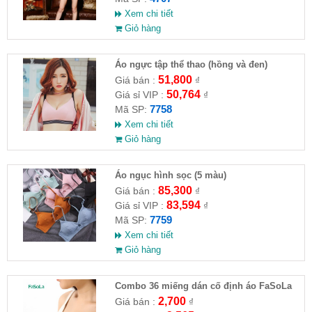
Xem chi tiết
Giỏ hàng
Áo ngực tập thể thao (hồng và đen)
51,800
Giá bán :
₫
50,764
Giá sỉ VIP :
₫
7758
Mã SP:
Xem chi tiết
Giỏ hàng
Áo ngục hình sọc (5 màu)
85,300
Giá bán :
₫
83,594
Giá sỉ VIP :
₫
7759
Mã SP:
Xem chi tiết
Giỏ hàng
Combo 36 miếng dán cố định áo FaSoLa
2,700
Giá bán :
₫