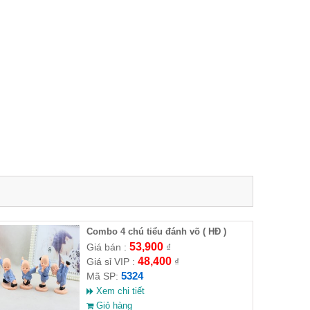
Combo 4 chú tiểu đánh võ ( HĐ )
53,900
Giá bán :
₫
48,400
Giá sỉ VIP :
₫
5324
Mã SP:
Xem chi tiết
Giỏ hàng