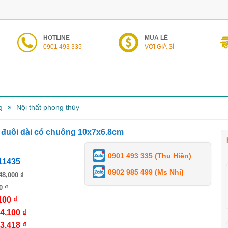
HOTLINE
MUA LẺ
0901 493 335
VỚI GIÁ SỈ
g
Nội thất phong thủy
 đuôi dài có chuông 10x7x6.8cm
0901 493 335 (Thu Hiền)
11435
0902 985 499 (Ms Nhi)
48,000 ₫
0 ₫
100 ₫
4,100 ₫
3,418 ₫