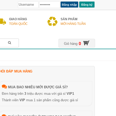
Đăng ký
GIAO HÀNG
SẢN PHẨM
TOÀN QUỐC
MỚI HÀNG TUẦN
0
Giỏ hàng
HỎI ĐÁP MUA HÀNG
MUA BAO NHIÊU MỚI ĐƯỢC GIÁ SỈ?
Đơn hàng trên
3
triệu được mua với giá sỉ
VIP1
Thành viên
VIP
mua 1 sản phẩm cũng được giá sỉ