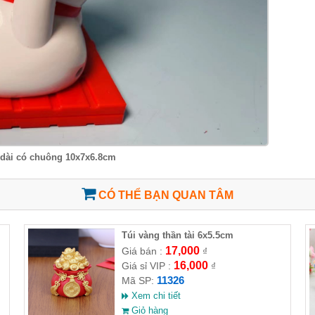
 dài có chuông 10x7x6.8cm
CÓ THỂ BẠN QUAN TÂM
Túi vàng thần tài 6x5.5cm
17,000
Giá bán :
₫
16,000
Giá sỉ VIP :
₫
11326
Mã SP:
Xem chi tiết
Giỏ hàng