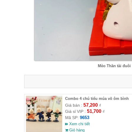
Mèo Thần tài đuôi
Combo 4 chú tiểu múa võ ôm bình
rượu ( HĐ )
57,200
Giá bán :
₫
51,700
Giá sỉ VIP :
₫
9653
Mã SP:
Xem chi tiết
Giỏ hàng