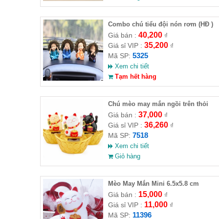
Combo chú tiểu đội nón rơm (HĐ )
40,200
Giá bán :
₫
35,200
Giá sỉ VIP :
₫
5325
Mã SP:
Xem chi tiết
Tạm hết hàng
Chú mèo may mắn ngồi trên thỏi
vàng
37,000
Giá bán :
₫
36,260
Giá sỉ VIP :
₫
7518
Mã SP:
Xem chi tiết
Giỏ hàng
Mèo May Mắn Mini 6.5x5.8 cm
15,000
Giá bán :
₫
11,000
Giá sỉ VIP :
₫
11396
Mã SP: