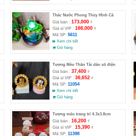
Thác Nước Phong Thủy Hình Cá
173,000
Giá bán :
₫
166,000
Giá sỉ VIP :
₫
5611
Mã SP:
Xem chi tiết
Giỏ hàng
Tượng Mèo Thần Tài dán số điện
thoại để ô tô
37,400
Giá bán :
₫
36,652
Giá sỉ VIP :
₫
11054
Mã SP:
Xem chi tiết
Giỏ hàng
Tượng mèo trang trí 4.3x3.8cm
16,200
Giá bán :
₫
15,390
Giá sỉ VIP :
₫
11398
Mã SP: