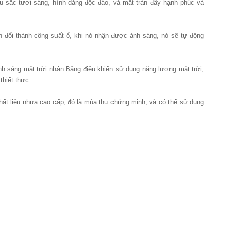
u sắc tươi sáng, hình dáng độc đáo, và mắt tràn đầy hạnh phúc và
n đổi thành công suất ổ, khi nó nhận được ánh sáng, nó sẽ tự động
h sáng mặt trời nhận Bảng điều khiển sử dụng năng lượng mặt trời,
thiết thực.
 chất liệu nhựa cao cấp, đó là mùa thu chứng minh, và có thể sử dụng