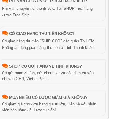
PHÍ VẬN CHUYỂN Ở TP.HCM BAO NHIÊU?
Phí vận chuyển nội thành 30K, Tới
SHOP
mua hàng
được Free Ship
CÓ GIAO HÀNG THU TIỀN KHÔNG?
Có giao hàng thu tiền
"SHIP COD"
các quận Tp.HCM,
Không áp dụng giao hàng thu tiền ở Tỉnh Thành khác
SHOP CÓ GỬI HÀNG VỀ TỈNH KHÔNG?
Có gửi hàng đi tỉnh, gửi chành xe và các dịch vụ vận
chuyển GHN, Viettel Post…
MUA NHIỀU CÓ ĐƯỢC GIẢM GIÁ KHÔNG?
Có giảm giá cho đơn hàng giá trị lớn, Liên hệ với nhân
viên bán hàng để được tư vấn!