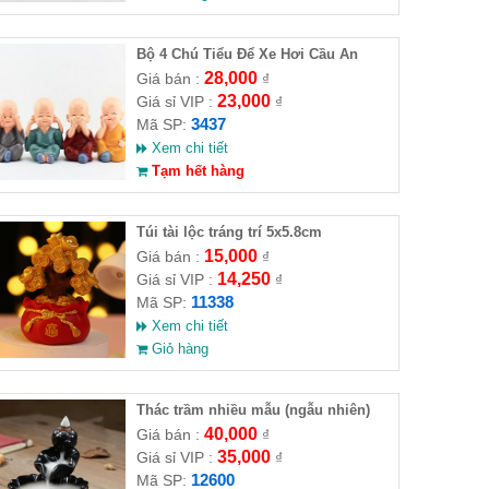
Bộ 4 Chú Tiểu Để Xe Hơi Cầu An
28,000
Giá bán :
₫
23,000
Giá sỉ VIP :
₫
3437
Mã SP:
Xem chi tiết
Tạm hết hàng
Túi tài lộc tráng trí 5x5.8cm
15,000
Giá bán :
₫
14,250
Giá sỉ VIP :
₫
11338
Mã SP:
Xem chi tiết
Giỏ hàng
Thác trầm nhiều mẫu (ngẫu nhiên)
40,000
Giá bán :
₫
35,000
Giá sỉ VIP :
₫
12600
Mã SP: